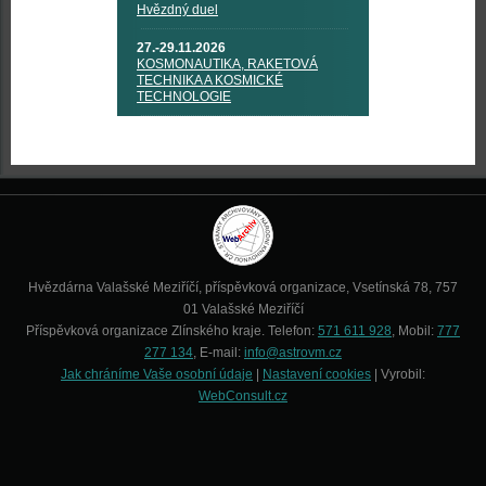
Hvězdný duel
27.-29.11.2026
KOSMONAUTIKA, RAKETOVÁ
TECHNIKA A KOSMICKÉ
TECHNOLOGIE
Hvězdárna Valašské Meziříčí, příspěvková organizace, Vsetínská 78, 757
01 Valašské Meziříčí
Příspěvková organizace Zlínského kraje. Telefon:
571 611 928
, Mobil:
777
277 134
, E-mail:
info@astrovm.cz
Jak chráníme Vaše osobní údaje
|
Nastavení cookies
| Vyrobil:
WebConsult.cz