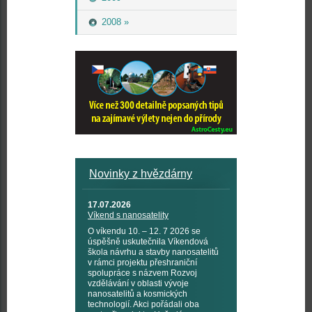
2008 »
Novinky z hvězdárny
17.07.2026
Víkend s nanosatelity
O víkendu 10. – 12. 7 2026 se
úspěšně uskutečnila Víkendová
škola návrhu a stavby nanosatelitů
v rámci projektu přeshraniční
spolupráce s názvem Rozvoj
vzdělávání v oblasti vývoje
nanosatelitů a kosmických
technologií. Akci pořádali oba