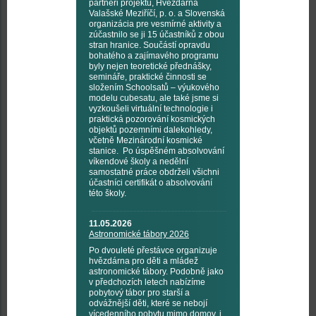
partneři projektu, Hvězdárna
Valašské Meziříčí, p. o. a Slovenská
organizácia pre vesmírné aktivity a
zúčastnilo se ji 15 účastníků z obou
stran hranice. Součástí opravdu
bohatého a zajímavého programu
byly nejen teoretické přednášky,
semináře, praktické činnosti se
složením Schoolsatů – výukového
modelu cubesatu, ale také jsme si
vyzkoušeli virtuální technologie i
praktická pozorování kosmických
objektů pozemními dalekohledy,
včetně Mezinárodní kosmické
stanice. Po úspěšném absolvování
víkendové školy a nedělní
samostatné práce obdrželi všichni
účastníci certifikát o absolvování
této školy.
11.05.2026
Astronomické tábory 2026
Po dvouleté přestávce organizuje
hvězdárna pro děti a mládež
astronomické tábory. Podobně jako
v předchozích letech nabízíme
pobytový tábor pro starší a
odvážnější děti, které se nebojí
vícedenního pobytu mimo domov, i