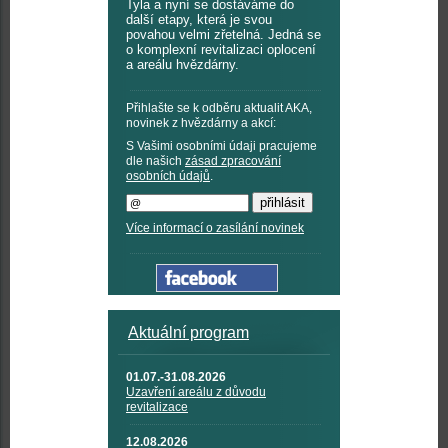
Tyla a nyní se dostáváme do
další etapy, která je svou
povahou velmi zřetelná. Jedná se
o komplexní revitalizaci oplocení
a areálu hvězdárny.
Přihlašte se k odběru aktualit AKA,
novinek z hvězdárny a akcí:
S Vašimi osobními údaji pracujeme
dle našich
zásad zpracování
osobních údajů
.
Více informací o zasílání novinek
Aktuální program
01.07.-31.08.2026
Uzavření areálu z důvodu
revitalizace
12.08.2026