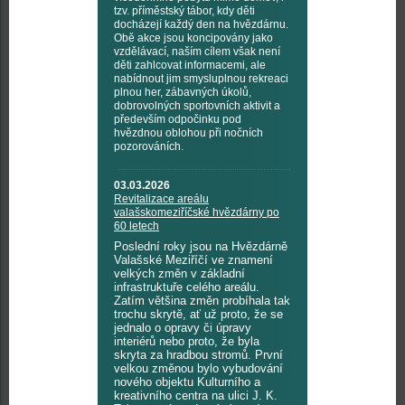
tzv. příměstský tábor, kdy děti
docházejí každý den na hvězdárnu.
Obě akce jsou koncipovány jako
vzdělávací, naším cílem však není
děti zahlcovat informacemi, ale
nabídnout jim smysluplnou rekreaci
plnou her, zábavných úkolů,
dobrovolných sportovních aktivit a
především odpočinku pod
hvězdnou oblohou při nočních
pozorováních.
03.03.2026
Revitalizace areálu
valašskomeziříčské hvězdárny po
60 letech
Poslední roky jsou na Hvězdárně
Valašské Meziříčí ve znamení
velkých změn v základní
infrastruktuře celého areálu.
Zatím většina změn probíhala tak
trochu skrytě, ať už proto, že se
jednalo o opravy či úpravy
interiérů nebo proto, že byla
skryta za hradbou stromů. První
velkou změnou bylo vybudování
nového objektu Kulturního a
kreativního centra na ulici J. K.