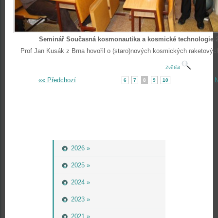
Seminář Současná kosmonautika a kosmické technologie 
Prof Jan Kusák z Brna hovořil o (staro)nových kosmických raketových
Zvětšit
«« Předchozí
N
6
7
8
9
10
2026 »
2025 »
2024 »
2023 »
2021 »