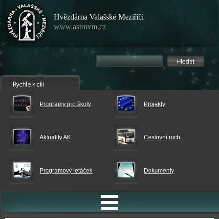
Hvězdárna Valašské Meziříčí
www.astrovm.cz
Programy pro školy
Projekty
Aktuality AK
Cestovní ruch
Programový letáček
Dokumenty