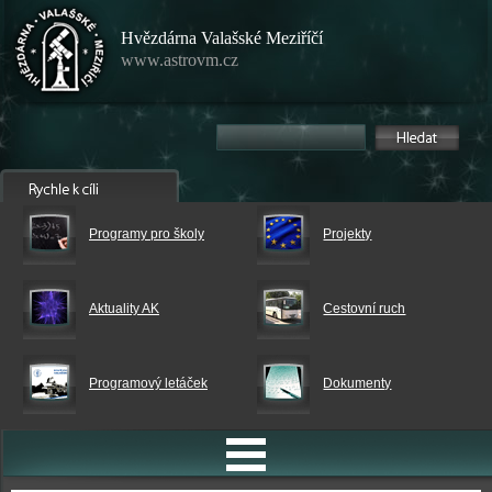
Hvězdárna Valašské Meziříčí
www.astrovm.cz
Programy pro školy
Projekty
Aktuality AK
Cestovní ruch
Programový letáček
Dokumenty