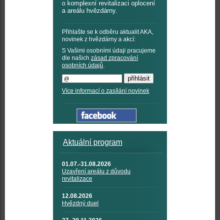
o komplexní revitalizaci oplocení
a areálu hvězdárny.
Přihlašte se k odběru aktualit AKA,
novinek z hvězdárny a akcí:
S Vašimi osobními údaji pracujeme
dle našich
zásad zpracování
osobních údajů
.
Více informací o zasílání novinek
Aktuální program
01.07.-31.08.2026
Uzavření areálu z důvodu
revitalizace
12.08.2026
Hvězdný duel