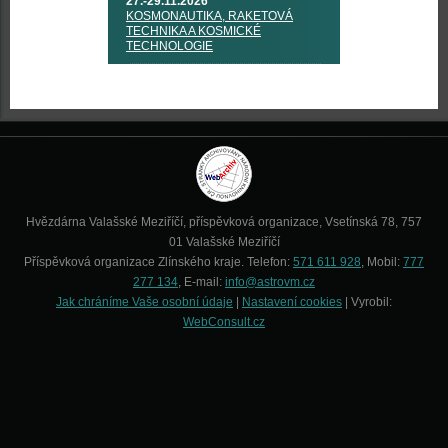
27.-29.11.2026
KOSMONAUTIKA, RAKETOVÁ
TECHNIKA A KOSMICKÉ
TECHNOLOGIE
Hvězdárna Valašské Meziříčí, příspěvková organizace, Vsetínská 78, 757
01 Valašské Meziříčí
Příspěvková organizace Zlínského kraje. Telefon:
571 611 928
, Mobil:
777
277 134
, E-mail:
info@astrovm.cz
Jak chráníme Vaše osobní údaje
|
Nastavení cookies
| Vyrobil:
WebConsult.cz