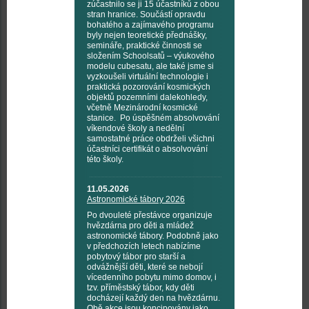
zúčastnilo se ji 15 účastníků z obou
stran hranice. Součástí opravdu
bohatého a zajímavého programu
byly nejen teoretické přednášky,
semináře, praktické činnosti se
složením Schoolsatů – výukového
modelu cubesatu, ale také jsme si
vyzkoušeli virtuální technologie i
praktická pozorování kosmických
objektů pozemními dalekohledy,
včetně Mezinárodní kosmické
stanice. Po úspěšném absolvování
víkendové školy a nedělní
samostatné práce obdrželi všichni
účastníci certifikát o absolvování
této školy.
11.05.2026
Astronomické tábory 2026
Po dvouleté přestávce organizuje
hvězdárna pro děti a mládež
astronomické tábory. Podobně jako
v předchozích letech nabízíme
pobytový tábor pro starší a
odvážnější děti, které se nebojí
vícedenního pobytu mimo domov, i
tzv. příměstský tábor, kdy děti
docházejí každý den na hvězdárnu.
Obě akce jsou koncipovány jako