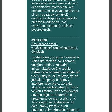
vzdělávací, naším cílem však není
děti zahlcovat informacemi, ale
nabídnout jim smysluplnou rekreaci
plnou her, zábavných úkolů,
dobrovolných sportovních aktivit a
především odpočinku pod
hvězdnou oblohou při nočních
pozorováních.
03.03.2026
Revitalizace areálu
valašskomeziříčské hvězdárny po
60 letech
Poslední roky jsou na Hvězdárně
Valašské Meziříčí ve znamení
velkých změn v základní
infrastruktuře celého areálu.
Zatím většina změn probíhala tak
trochu skrytě, ať už proto, že se
jednalo o opravy či úpravy
interiérů nebo proto, že byla
skryta za hradbou stromů. První
velkou změnou bylo vybudování
nového objektu Kulturního a
kreativního centra na ulici J. K.
Tyla a nyní se dostáváme do
další etapy, která je svou
povahou velmi zřetelná. Jedná se