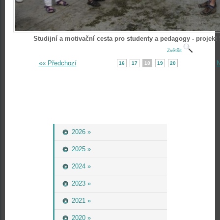
Studijní a motivační cesta pro studenty a pedagogy - projek
Zvětšit
«« Předchozí
N
16
17
18
19
20
2026 »
2025 »
2024 »
2023 »
2021 »
2020 »