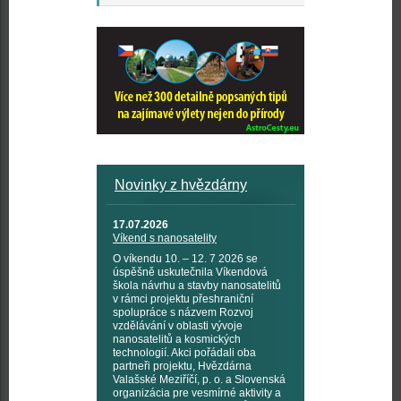
Novinky z hvězdárny
17.07.2026
Víkend s nanosatelity
O víkendu 10. – 12. 7 2026 se
úspěšně uskutečnila Víkendová
škola návrhu a stavby nanosatelitů
v rámci projektu přeshraniční
spolupráce s názvem Rozvoj
vzdělávání v oblasti vývoje
nanosatelitů a kosmických
technologií. Akci pořádali oba
partneři projektu, Hvězdárna
Valašské Meziříčí, p. o. a Slovenská
organizácia pre vesmírné aktivity a