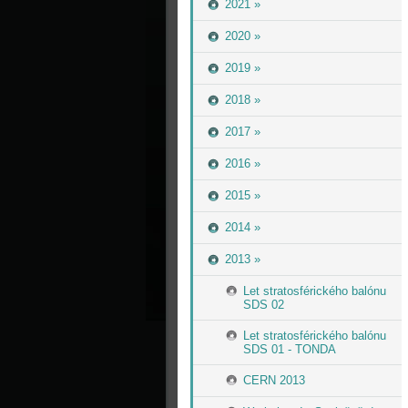
2021 »
2020 »
2019 »
2018 »
2017 »
2016 »
2015 »
2014 »
2013 »
Let stratosférického balónu
SDS 02
Let stratosférického balónu
SDS 01 - TONDA
CERN 2013