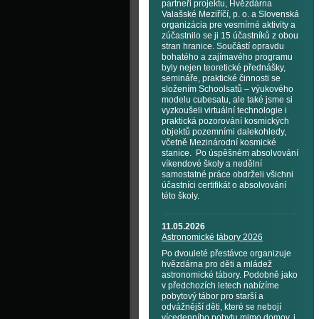
partneři projektu, Hvězdárna
Valašské Meziříčí, p. o. a Slovenská
organizácia pre vesmírné aktivity a
zúčastnilo se ji 15 účastníků z obou
stran hranice. Součástí opravdu
bohatého a zajímavého programu
byly nejen teoretické přednášky,
semináře, praktické činnosti se
složením Schoolsatů – výukového
modelu cubesatu, ale také jsme si
vyzkoušeli virtuální technologie i
praktická pozorování kosmických
objektů pozemními dalekohledy,
včetně Mezinárodní kosmické
stanice. Po úspěšném absolvování
víkendové školy a nedělní
samostatné práce obdrželi všichni
účastníci certifikát o absolvování
této školy.
11.05.2026
Astronomické tábory 2026
Po dvouleté přestávce organizuje
hvězdárna pro děti a mládež
astronomické tábory. Podobně jako
v předchozích letech nabízíme
pobytový tábor pro starší a
odvážnější děti, které se nebojí
vícedenního pobytu mimo domov, i