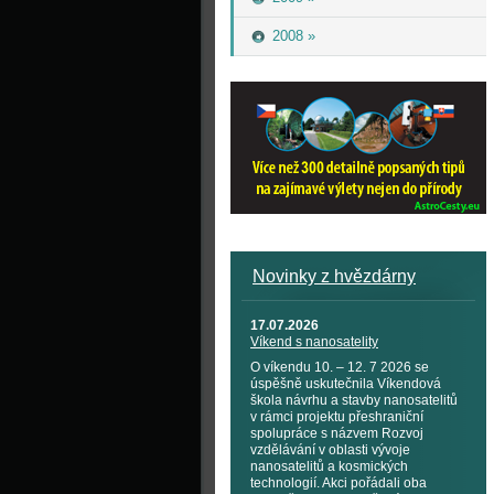
2008 »
Novinky z hvězdárny
17.07.2026
Víkend s nanosatelity
O víkendu 10. – 12. 7 2026 se
úspěšně uskutečnila Víkendová
škola návrhu a stavby nanosatelitů
v rámci projektu přeshraniční
spolupráce s názvem Rozvoj
vzdělávání v oblasti vývoje
nanosatelitů a kosmických
technologií. Akci pořádali oba