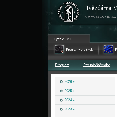
Hvězdárna V
www.astrovm.cz
Programy pro školy
P
Program
Pro návštěvníky
2026 »
2025 »
2024 »
2023 »