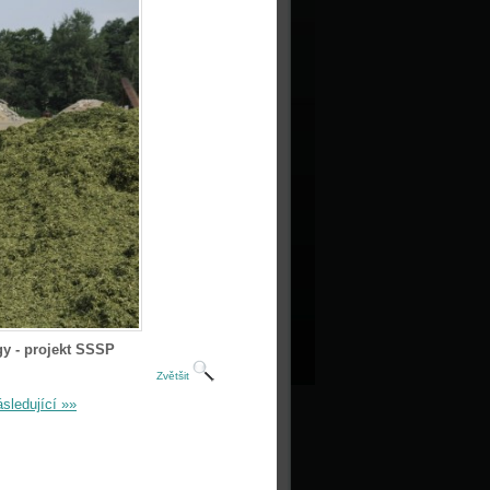
gy - projekt SSSP
Zvětšit
sledující »»