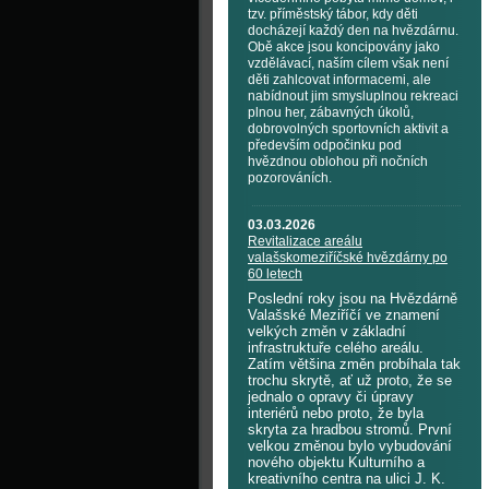
tzv. příměstský tábor, kdy děti
docházejí každý den na hvězdárnu.
Obě akce jsou koncipovány jako
vzdělávací, naším cílem však není
děti zahlcovat informacemi, ale
nabídnout jim smysluplnou rekreaci
plnou her, zábavných úkolů,
dobrovolných sportovních aktivit a
především odpočinku pod
hvězdnou oblohou při nočních
pozorováních.
03.03.2026
Revitalizace areálu
valašskomeziříčské hvězdárny po
60 letech
Poslední roky jsou na Hvězdárně
Valašské Meziříčí ve znamení
velkých změn v základní
infrastruktuře celého areálu.
Zatím většina změn probíhala tak
trochu skrytě, ať už proto, že se
jednalo o opravy či úpravy
interiérů nebo proto, že byla
skryta za hradbou stromů. První
velkou změnou bylo vybudování
nového objektu Kulturního a
kreativního centra na ulici J. K.