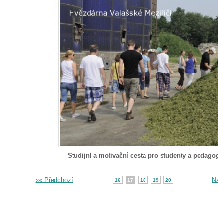
Studijní a motivační cesta pro studenty a pedago
«« Předchozí
Ná
16
17
18
19
20