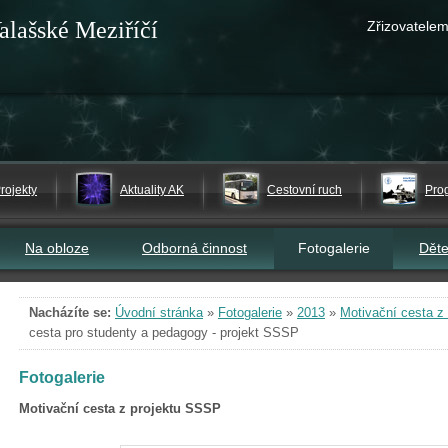
alašské Meziříčí
Zřizovatelem
rojekty
Aktuality AK
Cestovní ruch
Pro
Na obloze
Odborná činnost
Fotogalerie
Dět
Nacházíte se:
Úvodní stránka
»
Fotogalerie
»
2013
»
Motivační cesta z
cesta pro studenty a pedagogy - projekt SSSP
Fotogalerie
Motivační cesta z projektu SSSP