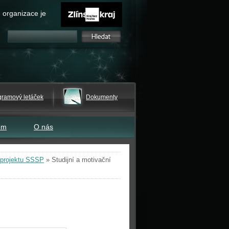
 organizace je
gramový letáček
Dokumenty
em
O nás
 projektu SSSP
»
Studijní a motivační