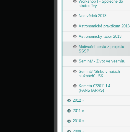
Workshop I - Společně do
stratosféry
Noc vědců 2013
Astronomické praktikum 2013
Astronomický tábor 2013
Motivační cesta z projektu
SSSP
Seminář - Život ve vesmíru
Seminář 'Slnko v našich
službách' - SK
Kometa C/2011 L4
(PANSTARRS)
2012 »
2011 »
2010 »
2009 »