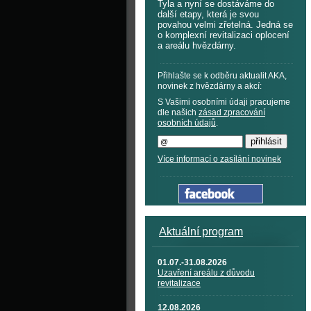
Tyla a nyní se dostáváme do
další etapy, která je svou
povahou velmi zřetelná. Jedná se
o komplexní revitalizaci oplocení
a areálu hvězdárny.
Přihlašte se k odběru aktualit AKA,
novinek z hvězdárny a akcí:
S Vašimi osobními údaji pracujeme
dle našich
zásad zpracování
osobních údajů
.
Více informací o zasílání novinek
Aktuální program
01.07.-31.08.2026
Uzavření areálu z důvodu
revitalizace
12.08.2026