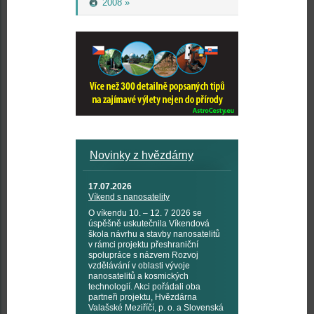
2008 »
Novinky z hvězdárny
17.07.2026
Víkend s nanosatelity
O víkendu 10. – 12. 7 2026 se
úspěšně uskutečnila Víkendová
škola návrhu a stavby nanosatelitů
v rámci projektu přeshraniční
spolupráce s názvem Rozvoj
vzdělávání v oblasti vývoje
nanosatelitů a kosmických
technologií. Akci pořádali oba
partneři projektu, Hvězdárna
Valašské Meziříčí, p. o. a Slovenská