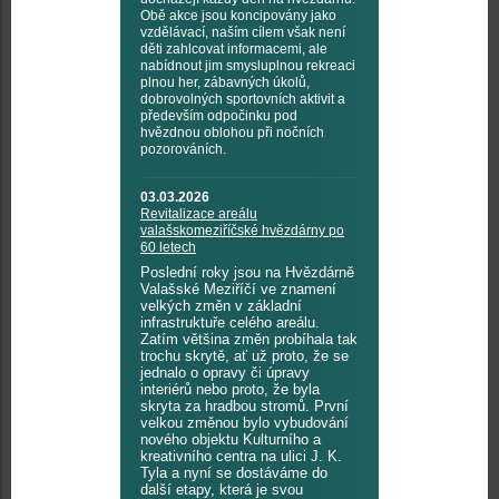
Obě akce jsou koncipovány jako
vzdělávací, naším cílem však není
děti zahlcovat informacemi, ale
nabídnout jim smysluplnou rekreaci
plnou her, zábavných úkolů,
dobrovolných sportovních aktivit a
především odpočinku pod
hvězdnou oblohou při nočních
pozorováních.
03.03.2026
Revitalizace areálu
valašskomeziříčské hvězdárny po
60 letech
Poslední roky jsou na Hvězdárně
Valašské Meziříčí ve znamení
velkých změn v základní
infrastruktuře celého areálu.
Zatím většina změn probíhala tak
trochu skrytě, ať už proto, že se
jednalo o opravy či úpravy
interiérů nebo proto, že byla
skryta za hradbou stromů. První
velkou změnou bylo vybudování
nového objektu Kulturního a
kreativního centra na ulici J. K.
Tyla a nyní se dostáváme do
další etapy, která je svou