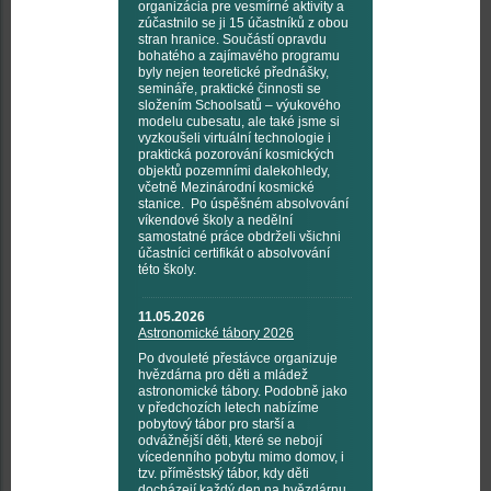
organizácia pre vesmírné aktivity a
zúčastnilo se ji 15 účastníků z obou
stran hranice. Součástí opravdu
bohatého a zajímavého programu
byly nejen teoretické přednášky,
semináře, praktické činnosti se
složením Schoolsatů – výukového
modelu cubesatu, ale také jsme si
vyzkoušeli virtuální technologie i
praktická pozorování kosmických
objektů pozemními dalekohledy,
včetně Mezinárodní kosmické
stanice. Po úspěšném absolvování
víkendové školy a nedělní
samostatné práce obdrželi všichni
účastníci certifikát o absolvování
této školy.
11.05.2026
Astronomické tábory 2026
Po dvouleté přestávce organizuje
hvězdárna pro děti a mládež
astronomické tábory. Podobně jako
v předchozích letech nabízíme
pobytový tábor pro starší a
odvážnější děti, které se nebojí
vícedenního pobytu mimo domov, i
tzv. příměstský tábor, kdy děti
docházejí každý den na hvězdárnu.