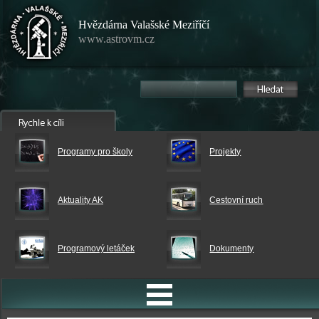
Hvězdárna Valašské Meziříčí
www.astrovm.cz
Programy pro školy
Projekty
Aktuality AK
Cestovní ruch
Programový letáček
Dokumenty