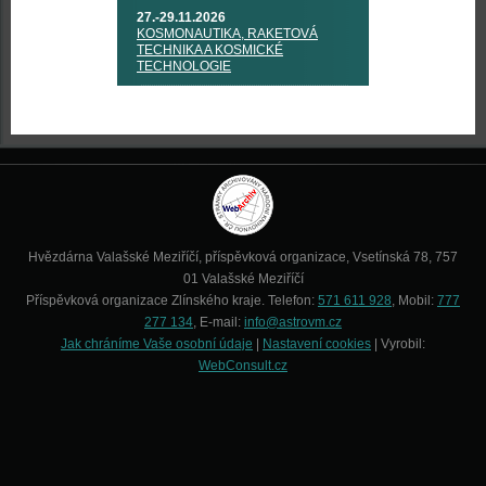
27.-29.11.2026
KOSMONAUTIKA, RAKETOVÁ
TECHNIKA A KOSMICKÉ
TECHNOLOGIE
Hvězdárna Valašské Meziříčí, příspěvková organizace, Vsetínská 78, 757
01 Valašské Meziříčí
Příspěvková organizace Zlínského kraje. Telefon:
571 611 928
, Mobil:
777
277 134
, E-mail:
info@astrovm.cz
Jak chráníme Vaše osobní údaje
|
Nastavení cookies
| Vyrobil:
WebConsult.cz