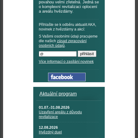
povahou velmi zřetelná. Jedná se
o komplexní revitalizaci oplocení
a areálu hvězdárny.
Přihlašte se k odběru aktualit AKA,
novinek z hvězdárny a akcí:
S Vašimi osobními údaji pracujeme
dle našich
zásad zpracování
osobních údajů
.
Více informací o zasílání novinek
Aktuální program
01.07.-31.08.2026
Uzavření areálu z důvodu
revitalizace
12.08.2026
Hvězdný duel