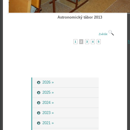
Astronomický tábor 2013
Zvětšit
N
1
2
3
4
5
2026 »
2025 »
2024 »
2023 »
2021 »