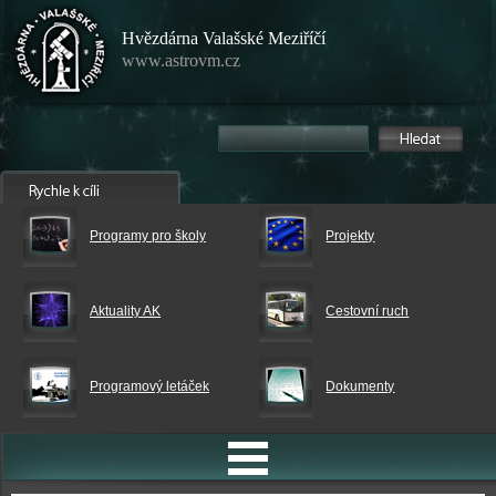
Hvězdárna Valašské Meziříčí
www.astrovm.cz
Programy pro školy
Projekty
Aktuality AK
Cestovní ruch
Programový letáček
Dokumenty