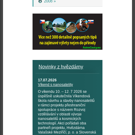
2008 »
Novinky z hvězdárny
17.07.2026
Víkend s nanosatelity
O víkendu 10. – 12. 7 2026 se
úspěšně uskutečnila Víkendová
škola návrhu a stavby nanosatelitů
v rámci projektu přeshraniční
spolupráce s názvem Rozvoj
vzdělávání v oblasti vývoje
nanosatelitů a kosmických
technologií. Akci pořádali oba
partneři projektu, Hvězdárna
Valašské Meziříčí, p. o. a Slovenská