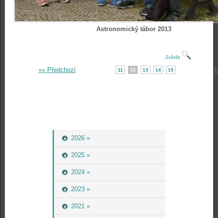
Astronomický tábor 2013
Zvětšit
«« Předchozí
N
11
12
13
14
15
2026 »
2025 »
2024 »
2023 »
2021 »