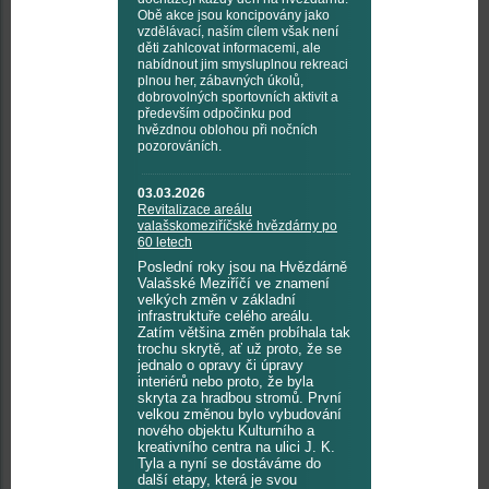
Obě akce jsou koncipovány jako
vzdělávací, naším cílem však není
děti zahlcovat informacemi, ale
nabídnout jim smysluplnou rekreaci
plnou her, zábavných úkolů,
dobrovolných sportovních aktivit a
především odpočinku pod
hvězdnou oblohou při nočních
pozorováních.
03.03.2026
Revitalizace areálu
valašskomeziříčské hvězdárny po
60 letech
Poslední roky jsou na Hvězdárně
Valašské Meziříčí ve znamení
velkých změn v základní
infrastruktuře celého areálu.
Zatím většina změn probíhala tak
trochu skrytě, ať už proto, že se
jednalo o opravy či úpravy
interiérů nebo proto, že byla
skryta za hradbou stromů. První
velkou změnou bylo vybudování
nového objektu Kulturního a
kreativního centra na ulici J. K.
Tyla a nyní se dostáváme do
další etapy, která je svou