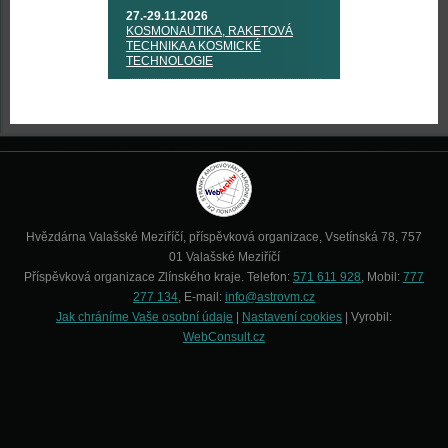
27.-29.11.2026
KOSMONAUTIKA, RAKETOVÁ
TECHNIKA A KOSMICKÉ
TECHNOLOGIE
Hvězdárna Valašské Meziříčí, příspěvková organizace, Vsetínská 78, 757
01 Valašské Meziříčí
Příspěvková organizace Zlínského kraje. Telefon:
571 611 928
, Mobil:
777
277 134
, E-mail:
info@astrovm.cz
Jak chráníme Vaše osobní údaje
|
Nastavení cookies
| Vyrobil:
WebConsult.cz