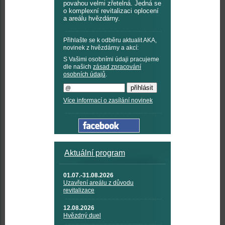
povahou velmi zřetelná. Jedná se
o komplexní revitalizaci oplocení
a areálu hvězdárny.
Přihlašte se k odběru aktualit AKA,
novinek z hvězdárny a akcí:
S Vašimi osobními údaji pracujeme
dle našich
zásad zpracování
osobních údajů
.
Více informací o zasílání novinek
Aktuální program
01.07.-31.08.2026
Uzavření areálu z důvodu
revitalizace
12.08.2026
Hvězdný duel