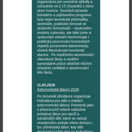
organizácia pre vesmírné aktivity a
zúčastnilo se ji 15 účastníků z obou
stran hranice. Součástí opravdu
bohatého a zajímavého programu
byly nejen teoretické přednášky,
semináře, praktické činnosti se
složením Schoolsatů – výukového
modelu cubesatu, ale také jsme si
vyzkoušeli virtuální technologie i
praktická pozorování kosmických
objektů pozemními dalekohledy,
včetně Mezinárodní kosmické
stanice. Po úspěšném absolvování
víkendové školy a nedělní
samostatné práce obdrželi všichni
účastníci certifikát o absolvování
této školy.
11.05.2026
Astronomické tábory 2026
Po dvouleté přestávce organizuje
hvězdárna pro děti a mládež
astronomické tábory. Podobně jako
v předchozích letech nabízíme
pobytový tábor pro starší a
odvážnější děti, které se nebojí
vícedenního pobytu mimo domov, i
tzv. příměstský tábor, kdy děti
docházejí každý den na hvězdárnu.