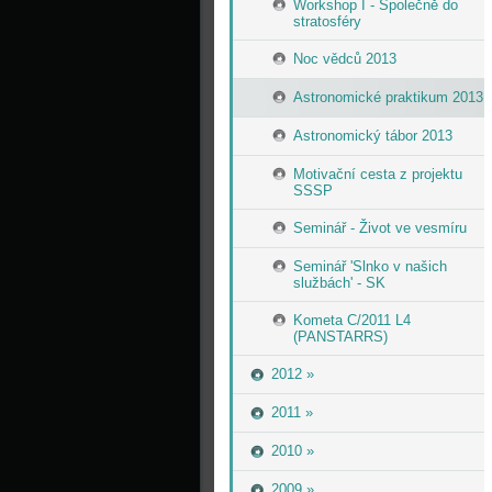
Workshop I - Společně do
stratosféry
Noc vědců 2013
Astronomické praktikum 2013
Astronomický tábor 2013
Motivační cesta z projektu
SSSP
Seminář - Život ve vesmíru
Seminář 'Slnko v našich
službách' - SK
Kometa C/2011 L4
(PANSTARRS)
2012 »
2011 »
2010 »
2009 »