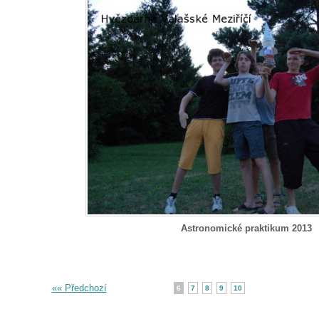
Astronomické praktikum 2013
«« Předchozí
6
7
8
9
10