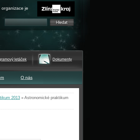
 organizace je
gramový letáček
Dokumenty
em
O nás
tikum 2013
»
Astronomické praktikum