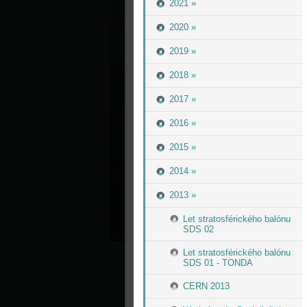
2021 »
2020 »
2019 »
2018 »
2017 »
2016 »
2015 »
2014 »
2013 »
Let stratosférického balónu
SDS 02
Let stratosférického balónu
SDS 01 - TONDA
CERN 2013