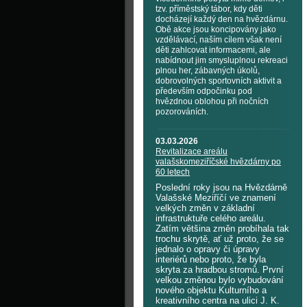
tzv. příměstský tábor, kdy děti
docházejí každý den na hvězdárnu.
Obě akce jsou koncipovány jako
vzdělávací, naším cílem však není
děti zahlcovat informacemi, ale
nabídnout jim smysluplnou rekreaci
plnou her, zábavných úkolů,
dobrovolných sportovních aktivit a
především odpočinku pod
hvězdnou oblohou při nočních
pozorováních.
03.03.2026
Revitalizace areálu
valašskomeziříčské hvězdárny po
60 letech
Poslední roky jsou na Hvězdárně
Valašské Meziříčí ve znamení
velkých změn v základní
infrastruktuře celého areálu.
Zatím většina změn probíhala tak
trochu skrytě, ať už proto, že se
jednalo o opravy či úpravy
interiérů nebo proto, že byla
skryta za hradbou stromů. První
velkou změnou bylo vybudování
nového objektu Kulturního a
kreativního centra na ulici J. K.