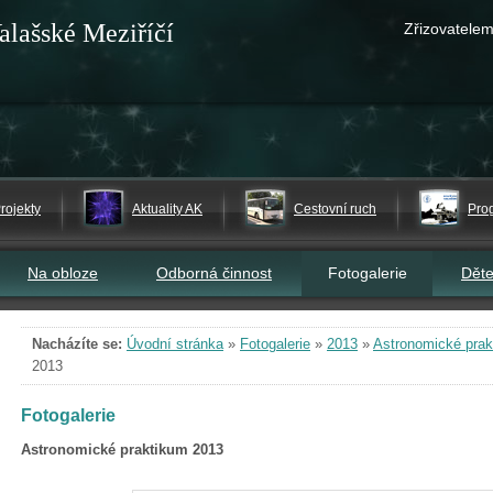
alašské Meziříčí
Zřizovatelem
rojekty
Aktuality AK
Cestovní ruch
Pro
Na obloze
Odborná činnost
Fotogalerie
Dět
Nacházíte se:
Úvodní stránka
»
Fotogalerie
»
2013
»
Astronomické prak
2013
Fotogalerie
Astronomické praktikum 2013