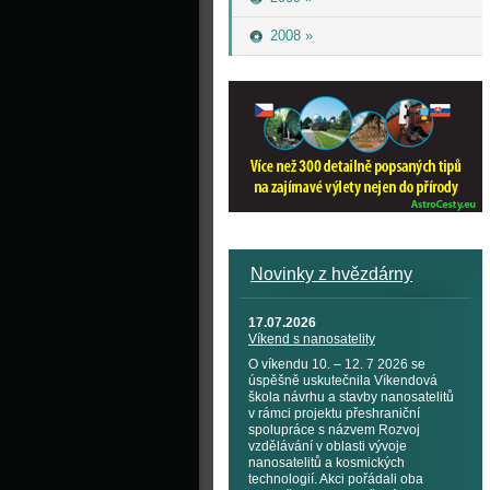
2008 »
Novinky z hvězdárny
17.07.2026
Víkend s nanosatelity
O víkendu 10. – 12. 7 2026 se
úspěšně uskutečnila Víkendová
škola návrhu a stavby nanosatelitů
v rámci projektu přeshraniční
spolupráce s názvem Rozvoj
vzdělávání v oblasti vývoje
nanosatelitů a kosmických
technologií. Akci pořádali oba