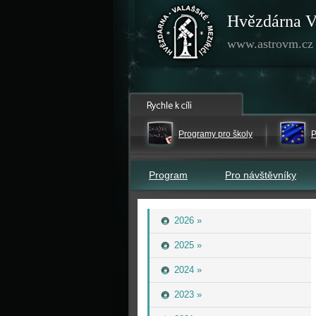
Hvězdárna V
www.astrovm.cz
Programy pro školy
P
Program
Pro návštěvníky
2026 »
2025 »
2024 »
2023 »