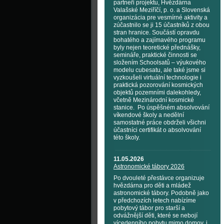
partneři projektu, Hvězdárna
Valašské Meziříčí, p. o. a Slovenská
organizácia pre vesmírné aktivity a
zúčastnilo se ji 15 účastníků z obou
stran hranice. Součástí opravdu
bohatého a zajímavého programu
byly nejen teoretické přednášky,
semináře, praktické činnosti se
složením Schoolsatů – výukového
modelu cubesatu, ale také jsme si
vyzkoušeli virtuální technologie i
praktická pozorování kosmických
objektů pozemními dalekohledy,
včetně Mezinárodní kosmické
stanice. Po úspěšném absolvování
víkendové školy a nedělní
samostatné práce obdrželi všichni
účastníci certifikát o absolvování
této školy.
11.05.2026
Astronomické tábory 2026
Po dvouleté přestávce organizuje
hvězdárna pro děti a mládež
astronomické tábory. Podobně jako
v předchozích letech nabízíme
pobytový tábor pro starší a
odvážnější děti, které se nebojí
vícedenního pobytu mimo domov, i