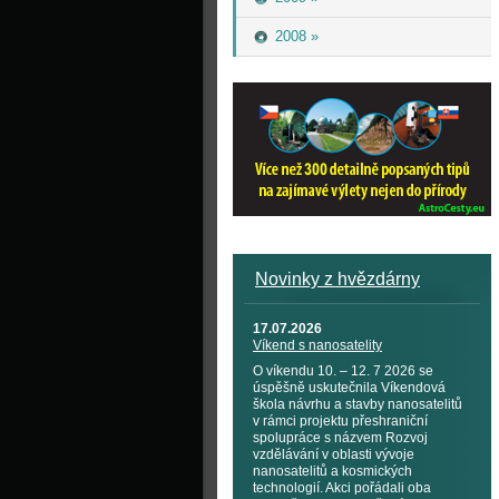
2008 »
Novinky z hvězdárny
17.07.2026
Víkend s nanosatelity
O víkendu 10. – 12. 7 2026 se
úspěšně uskutečnila Víkendová
škola návrhu a stavby nanosatelitů
v rámci projektu přeshraniční
spolupráce s názvem Rozvoj
vzdělávání v oblasti vývoje
nanosatelitů a kosmických
technologií. Akci pořádali oba