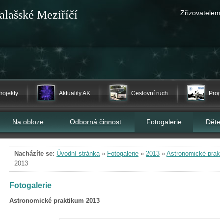
alašské Meziříčí
Zřizovatelem
rojekty
Aktuality AK
Cestovní ruch
Pro
Na obloze
Odborná činnost
Fotogalerie
Dět
Nacházíte se:
Úvodní stránka
»
Fotogalerie
»
2013
»
Astronomické prak
2013
Fotogalerie
Astronomické praktikum 2013