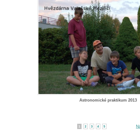
Astronomické praktikum 2013
Ná
1
2
3
4
5