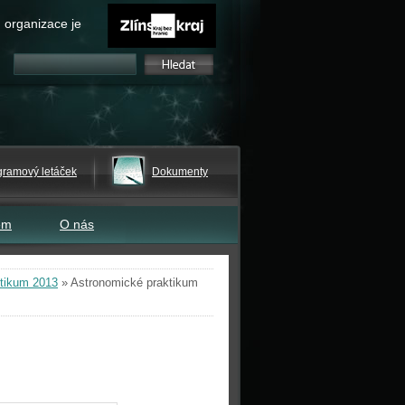
 organizace je
gramový letáček
Dokumenty
em
O nás
tikum 2013
»
Astronomické praktikum