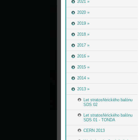
2021 »
2020 »
2019 »
2018 »
2017 »
2016 »
2015 »
2014 »
2013 »
Let stratosférického balónu
SDS 02
Let stratosférického balónu
SDS 01 - TONDA
CERN 2013