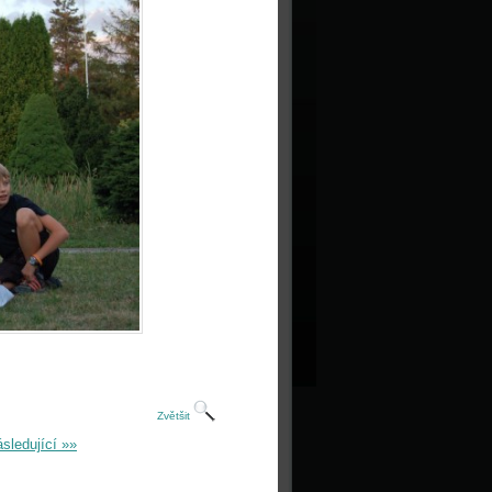
Zvětšit
sledující »»