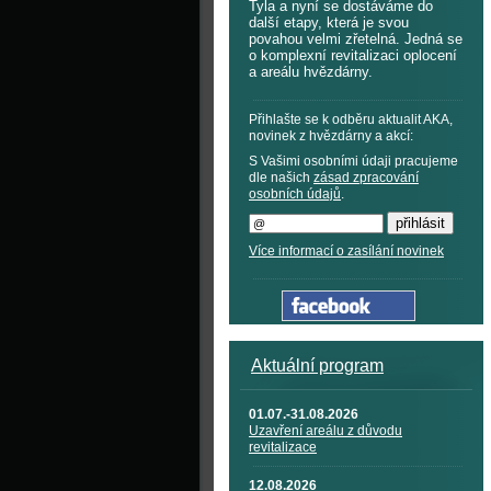
Tyla a nyní se dostáváme do
další etapy, která je svou
povahou velmi zřetelná. Jedná se
o komplexní revitalizaci oplocení
a areálu hvězdárny.
Přihlašte se k odběru aktualit AKA,
novinek z hvězdárny a akcí:
S Vašimi osobními údaji pracujeme
dle našich
zásad zpracování
osobních údajů
.
Více informací o zasílání novinek
Aktuální program
01.07.-31.08.2026
Uzavření areálu z důvodu
revitalizace
12.08.2026