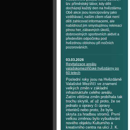
tzv. příměstský tábor, kdy děti
docházejí každý den na hvězdárnu.
Obě akce jsou koncipovány jako
vzdělávací, naším cílem však není
děti zahlcovat informacemi, ale
nabídnout jim smysluplnou rekreaci
plnou her, zábavných úkolů,
dobrovolných sportovních aktivit a
především odpočinku pod
hvězdnou oblohou při nočních
pozorováních.
03.03.2026
Revitalizace areálu
valašskomeziříčské hvězdárny po
60 letech
Poslední roky jsou na Hvězdárně
Valašské Meziříčí ve znamení
velkých změn v základní
infrastruktuře celého areálu.
Zatím většina změn probíhala tak
trochu skrytě, ať už proto, že se
jednalo o opravy či úpravy
interiérů nebo proto, že byla
skryta za hradbou stromů. První
velkou změnou bylo vybudování
nového objektu Kulturního a
kreativního centra na ulici J. K.