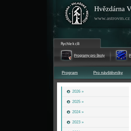
Hvězdárna V
www.astrovm.cz
Programy pro školy
P
Program
Pro návštěvníky
2026 »
2025 »
2024 »
2023 »