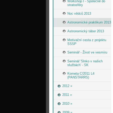
Workshop I - Společně do
stratosféry
Noc vědců 2013
Astronomické praktikum 2013
Astronomický tábor 2013
Motivační cesta z projektu
SSSP
Seminář - Život ve vesmíru
Seminář 'Slnko v našich
službách' - SK
Kometa C/2011 L4
(PANSTARRS)
2012 »
2011 »
2010 »
2009 »