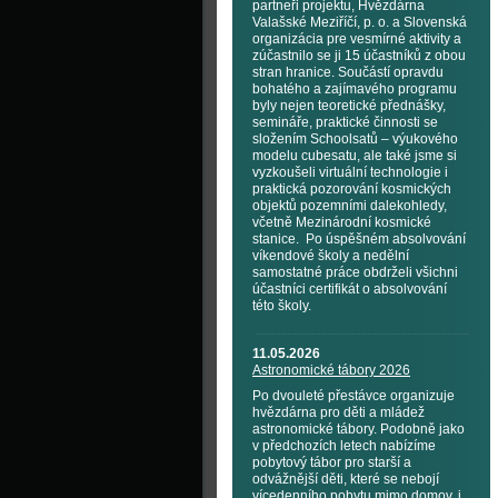
partneři projektu, Hvězdárna
Valašské Meziříčí, p. o. a Slovenská
organizácia pre vesmírné aktivity a
zúčastnilo se ji 15 účastníků z obou
stran hranice. Součástí opravdu
bohatého a zajímavého programu
byly nejen teoretické přednášky,
semináře, praktické činnosti se
složením Schoolsatů – výukového
modelu cubesatu, ale také jsme si
vyzkoušeli virtuální technologie i
praktická pozorování kosmických
objektů pozemními dalekohledy,
včetně Mezinárodní kosmické
stanice. Po úspěšném absolvování
víkendové školy a nedělní
samostatné práce obdrželi všichni
účastníci certifikát o absolvování
této školy.
11.05.2026
Astronomické tábory 2026
Po dvouleté přestávce organizuje
hvězdárna pro děti a mládež
astronomické tábory. Podobně jako
v předchozích letech nabízíme
pobytový tábor pro starší a
odvážnější děti, které se nebojí
vícedenního pobytu mimo domov, i