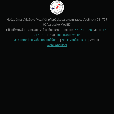
Hvězdárna Valašské Meziříčí, příspěvková organizace, Vsetínská 78, 757
01 Valašské Meziříčí
Příspěvková organizace Zlínského kraje. Telefon:
571 611 928
, Mobil:
777
277 134
, E-mail:
info@astrovm.cz
Jak chráníme Vaše osobní údaje
|
Nastavení cookies
| Vyrobil:
WebConsult.cz