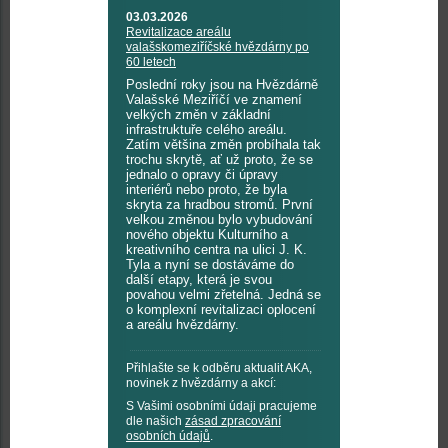
03.03.2026
Revitalizace areálu
valašskomeziříčské hvězdárny po
60 letech
Poslední roky jsou na Hvězdárně
Valašské Meziříčí ve znamení
velkých změn v základní
infrastruktuře celého areálu.
Zatím většina změn probíhala tak
trochu skrytě, ať už proto, že se
jednalo o opravy či úpravy
interiérů nebo proto, že byla
skryta za hradbou stromů. První
velkou změnou bylo vybudování
nového objektu Kulturního a
kreativního centra na ulici J. K.
Tyla a nyní se dostáváme do
další etapy, která je svou
povahou velmi zřetelná. Jedná se
o komplexní revitalizaci oplocení
a areálu hvězdárny.
Přihlašte se k odběru aktualit AKA,
novinek z hvězdárny a akcí:
S Vašimi osobními údaji pracujeme
dle našich
zásad zpracování
osobních údajů
.