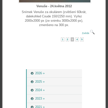
Venuše - 24.května 2012
Snímek Venuše za okulárem (zvětšení 60krát,
dalekohled Coude 150/2250 mm). Vyřez
2000x2000 px (ze snimku 3000x2000 px),
zmenšeno na 300 px.
Zvětšit
1
2
3
4
5
2026 »
2025 »
2024 »
2023 »
2021 »