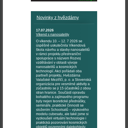
Novinky z hvězdárny
17.07.2026
Víkend s nanosatelity
O víkendu 10. – 12. 7 2026 se
úspěšně uskutečnila Víkendová
škola návrhu a stavby nanosatelitů
v rámci projektu přeshraniční
spolupráce s názvem Rozvoj
vzdělávání v oblasti vývoje
nanosatelitů a kosmických
technologií. Akci pořádali oba
partneři projektu, Hvězdárna
Valašské Meziříčí, p. o. a Slovenská
organizácia pre vesmírné aktivity a
zúčastnilo se ji 15 účastníků z obou
stran hranice. Součástí opravdu
bohatého a zajímavého programu
byly nejen teoretické přednášky,
semináře, praktické činnosti se
složením Schoolsatů – výukového
modelu cubesatu, ale také jsme si
vyzkoušeli virtuální technologie i
praktická pozorování kosmických
objektů pozemními dalekohledy,