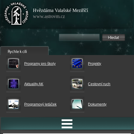
Hvězdárna Valašské Meziříčí
www.astrovm.cz
Programy pro školy
Projekty
Aktuality AK
Cestovní ruch
Programový letáček
Dokumenty