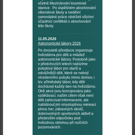
včetně Mezinárodní kosmické
stanice. Po úspěšném absolvování
víkendové školy a nedělní
samostatné práce obdrželi všichni
účastníci certifikát o absolvování
této školy.
11.05.2026
Astronomické tábory 2026
Po dvouleté přestávce organizuje
hvězdárna pro děti a mládež
astronomické tábory. Podobně jako
v předchozích letech nabízíme
pobytový tábor pro starší a
odvážnější děti, které se nebojí
vícedenního pobytu mimo domov, i
tzv. příměstský tábor, kdy děti
docházejí každý den na hvězdárnu.
Obě akce jsou koncipovány jako
vzdělávací, naším cílem však není
děti zahlcovat informacemi, ale
nabídnout jim smysluplnou rekreaci
plnou her, zábavných úkolů,
dobrovolných sportovních aktivit a
především odpočinku pod
hvězdnou oblohou při nočních
pozorováních.