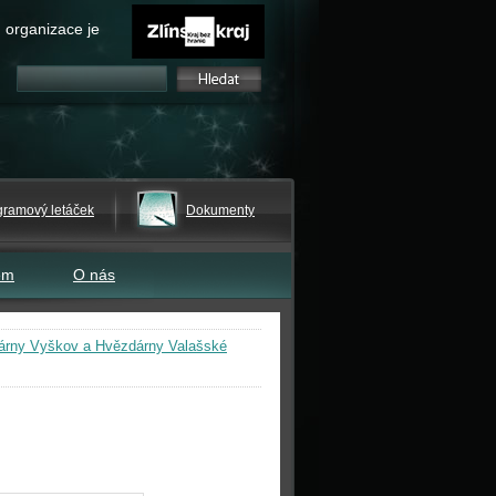
 organizace je
gramový letáček
Dokumenty
em
O nás
árny Vyškov a Hvězdárny Valašské