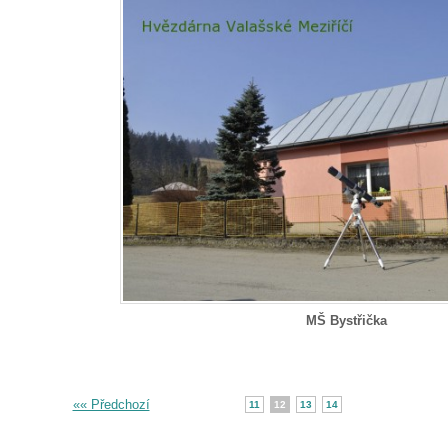
MŠ Bystřička
«« Předchozí
11
12
13
14