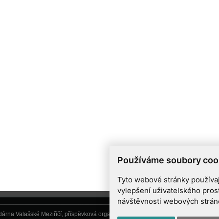
Používáme soubory coo
Tyto webové stránky používají
vylepšení uživatelského pros
návštěvnosti webových stránek
árna Valašské Meziříčí, příspěvková organizace, Vsetínská 78, 757 01 Valašské Me