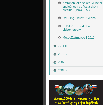
Astronomická sekce Muzejní
společnosti ve Valašském
Meziříčí (1944-1953)
Dar - Ing. Jaromír Michal
KOSOAP - workshop
videometeory
MeteoZajímavosti 2012
2011 »
2010 »
2009 »
2008 »