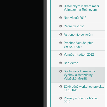
Historickým vlakem mezi
Valmezem a Rožnovem
Noc vědců 2012
Perseidy 2012
Astronomie seniorům
Přechod Venuše přes
sluneční disk
Venuše - květen 2012
Den Země
Spolupráce Hvězdárny
Vyškov a Hvězdárny
Valašské Meziříčí
Závěrečný workshop projektu
KOSOAP
Planety v únoru a březnu
2012