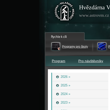
Hvězdárna V
www.astrovm.cz
Programy pro školy
P
Program
Pro návštěvníky
2026 »
2025 »
2024 »
2023 »