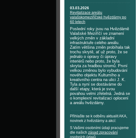
03.03.2026
Revitalizace areálu
valašskomeziříčské hvězdárny po
60 letech
Poslední roky jsou na Hvězdárně
Valašské Meziříčí ve znamení
velkých změn v základní
infrastruktuře celého areálu.
Zatím většina změn probíhala tak
trochu skrytě, ať už proto, že se
jednalo o opravy či úpravy
interiérů nebo proto, že byla
skryta za hradbou stromů. První
velkou změnou bylo vybudování
nového objektu Kulturního a
kreativního centra na ulici J. K.
Tyla a nyní se dostáváme do
další etapy, která je svou
povahou velmi zřetelná. Jedná se
o komplexní revitalizaci oplocení
a areálu hvězdárny.
Přihlašte se k odběru aktualit AKA,
novinek z hvězdárny a akcí:
S Vašimi osobními údaji pracujeme
dle našich
zásad zpracování
osobních údajů
.