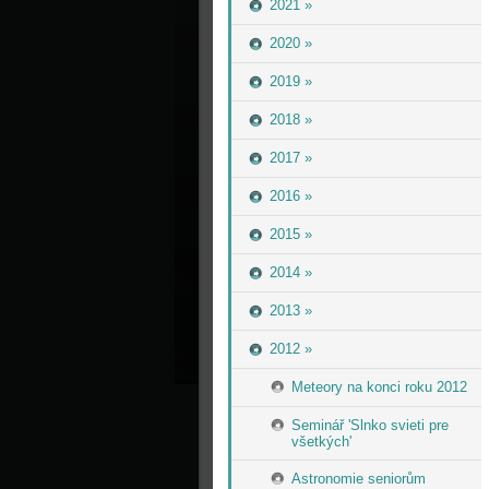
2021 »
2020 »
2019 »
2018 »
2017 »
2016 »
2015 »
2014 »
2013 »
2012 »
Meteory na konci roku 2012
Seminář 'Slnko svieti pre
všetkých'
Astronomie seniorům