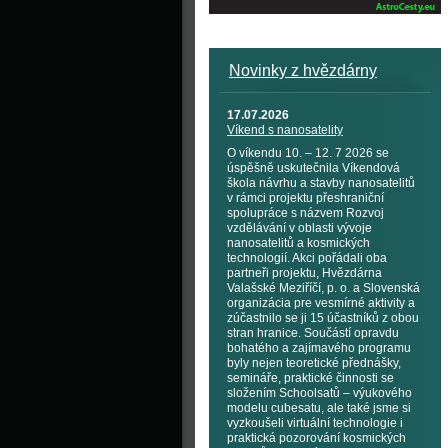
Novinky z hvězdárny
17.07.2026
Víkend s nanosatelity
O víkendu 10. – 12. 7 2026 se
úspěšně uskutečnila Víkendová
škola návrhu a stavby nanosatelitů
v rámci projektu přeshraniční
spolupráce s názvem Rozvoj
vzdělávání v oblasti vývoje
nanosatelitů a kosmických
technologií. Akci pořádali oba
partneři projektu, Hvězdárna
Valašské Meziříčí, p. o. a Slovenská
organizácia pre vesmírné aktivity a
zúčastnilo se ji 15 účastníků z obou
stran hranice. Součástí opravdu
bohatého a zajímavého programu
byly nejen teoretické přednášky,
semináře, praktické činnosti se
složením Schoolsatů – výukového
modelu cubesatu, ale také jsme si
vyzkoušeli virtuální technologie i
praktická pozorování kosmických