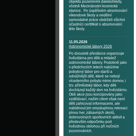
objektů pozemními dalekohledy,
včetně Mezinárodní kosmické
stanice. Po úspěšném absolvování
víkendové školy a nedělní
samostatné práce obdrželi všichni
účastníci certifikát o absolvování
této školy.
11.05.2026
Astronomické tábory 2026
Po dvouleté přestávce organizuje
hvězdárna pro děti a mládež
astronomické tábory. Podobně jako
v předchozích letech nabízíme
pobytový tábor pro starší a
odvážnější děti, které se nebojí
vícedenního pobytu mimo domov, i
tzv. příměstský tábor, kdy děti
docházejí každý den na hvězdárnu.
Obě akce jsou koncipovány jako
vzdělávací, naším cílem však není
děti zahlcovat informacemi, ale
nabídnout jim smysluplnou rekreaci
plnou her, zábavných úkolů,
dobrovolných sportovních aktivit a
především odpočinku pod
hvězdnou oblohou při nočních
pozorováních.