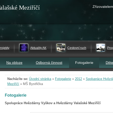
alašské Meziříčí
Zřizovatelem
rojekty
Aktuality AK
Cestovní ruch
Pro
Na obloze
Odborná činnost
Fotogalerie
Dět
Nacházíte se:
Úvodní stránka
»
Fotogalerie
»
2012
»
Spolupráce Hvězd
Meziříčí
»
MŠ Bystřička
Fotogalerie
Spolupráce Hvězdárny Vyškov a Hvězdárny Valašské Meziříčí