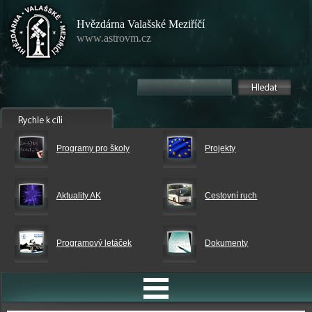
Hvězdárna Valašské Meziříčí
www.astrovm.cz
Programy pro školy
Projekty
Aktuality AK
Cestovní ruch
Programový letáček
Dokumenty