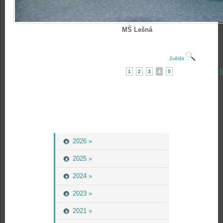
MŠ Lešná
Zvětšit
N
1
2
3
4
5
2026 »
2025 »
2024 »
2023 »
2021 »