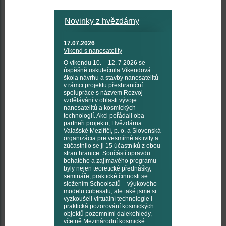
Novinky z hvězdárny
17.07.2026
Víkend s nanosatelity
O víkendu 10. – 12. 7 2026 se
úspěšně uskutečnila Víkendová
škola návrhu a stavby nanosatelitů
v rámci projektu přeshraniční
spolupráce s názvem Rozvoj
vzdělávání v oblasti vývoje
nanosatelitů a kosmických
technologií. Akci pořádali oba
partneři projektu, Hvězdárna
Valašské Meziříčí, p. o. a Slovenská
organizácia pre vesmírné aktivity a
zúčastnilo se ji 15 účastníků z obou
stran hranice. Součástí opravdu
bohatého a zajímavého programu
byly nejen teoretické přednášky,
semináře, praktické činnosti se
složením Schoolsatů – výukového
modelu cubesatu, ale také jsme si
vyzkoušeli virtuální technologie i
praktická pozorování kosmických
objektů pozemními dalekohledy,
včetně Mezinárodní kosmické