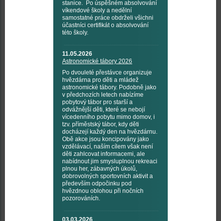
stanice. Po úspěšném absolvování
víkendové školy a nedělní
samostatné práce obdrželi všichni
účastníci certifikát o absolvování
této školy.
11.05.2026
Astronomické tábory 2026
Po dvouleté přestávce organizuje
hvězdárna pro děti a mládež
astronomické tábory. Podobně jako
v předchozích letech nabízíme
pobytový tábor pro starší a
odvážnější děti, které se nebojí
vícedenního pobytu mimo domov, i
tzv. příměstský tábor, kdy děti
docházejí každý den na hvězdárnu.
Obě akce jsou koncipovány jako
vzdělávací, naším cílem však není
děti zahlcovat informacemi, ale
nabídnout jim smysluplnou rekreaci
plnou her, zábavných úkolů,
dobrovolných sportovních aktivit a
především odpočinku pod
hvězdnou oblohou při nočních
pozorováních.
03.03.2026