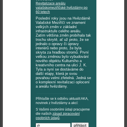
Revitalizace areálu
valašskomeziříčské hvězdárny po
60 letech
Poslední roky jsou na Hvězdárně
Valašské Meziříčí ve znamení
velkých změn v základní
infrastruktuře celého areálu.
Zatím většina změn probíhala tak
trochu skrytě, ať už proto, že se
jednalo o opravy či úpravy
interiérů nebo proto, že byla
skryta za hradbou stromů. První
velkou změnou bylo vybudování
nového objektu Kulturního a
kreativního centra na ulici J. K.
Tyla a nyní se dostáváme do
další etapy, která je svou
povahou velmi zřetelná. Jedná se
o komplexní revitalizaci oplocení
a areálu hvězdárny.
Přihlašte se k odběru aktualit AKA,
novinek z hvězdárny a akcí:
S Vašimi osobními údaji pracujeme
dle našich
zásad zpracování
osobních údajů
.