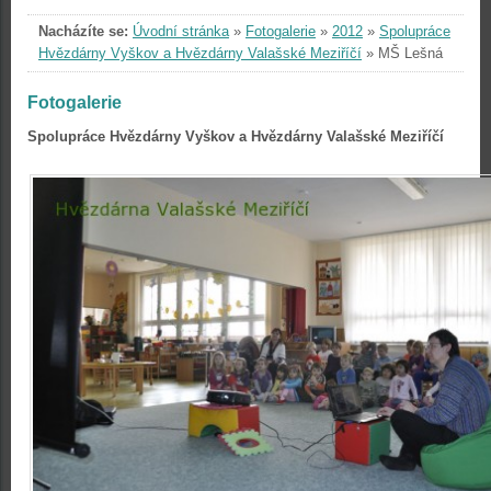
Nacházíte se:
Úvodní stránka
»
Fotogalerie
»
2012
»
Spolupráce
Hvězdárny Vyškov a Hvězdárny Valašské Meziříčí
»
MŠ Lešná
Fotogalerie
Spolupráce Hvězdárny Vyškov a Hvězdárny Valašské Meziříčí