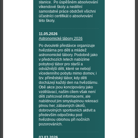
stanice. Po úspěšném absolvování
víkendové školy a nedělní
samostatné práce obdrželi všichni
účastníci certifikát o absolvování
této školy.
11.05.2026
Astronomické tábory 2026
Po dvouleté přestávce organizuje
hvězdárna pro děti a mládež
astronomické tábory. Podobně jako
v předchozích letech nabízíme
pobytový tábor pro starší a
odvážnější děti, které se nebojí
vícedenního pobytu mimo domov, i
tzv. příměstský tábor, kdy děti
docházejí každý den na hvězdárnu.
Obě akce jsou koncipovány jako
vzdělávací, naším cílem však není
děti zahlcovat informacemi, ale
nabídnout jim smysluplnou rekreaci
plnou her, zábavných úkolů,
dobrovolných sportovních aktivit a
především odpočinku pod
hvězdnou oblohou při nočních
pozorováních.
03.03.2026