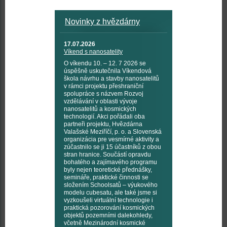
Novinky z hvězdárny
17.07.2026
Víkend s nanosatelity
O víkendu 10. – 12. 7 2026 se
úspěšně uskutečnila Víkendová
škola návrhu a stavby nanosatelitů
v rámci projektu přeshraniční
spolupráce s názvem Rozvoj
vzdělávání v oblasti vývoje
nanosatelitů a kosmických
technologií. Akci pořádali oba
partneři projektu, Hvězdárna
Valašské Meziříčí, p. o. a Slovenská
organizácia pre vesmírné aktivity a
zúčastnilo se ji 15 účastníků z obou
stran hranice. Součástí opravdu
bohatého a zajímavého programu
byly nejen teoretické přednášky,
semináře, praktické činnosti se
složením Schoolsatů – výukového
modelu cubesatu, ale také jsme si
vyzkoušeli virtuální technologie i
praktická pozorování kosmických
objektů pozemními dalekohledy,
včetně Mezinárodní kosmické