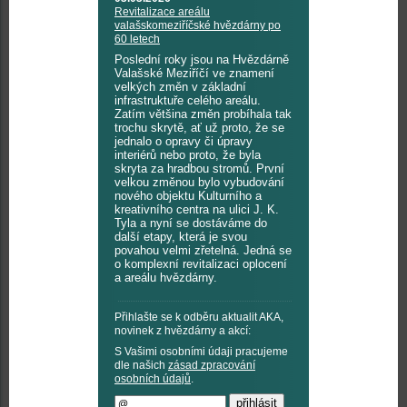
Revitalizace areálu
valašskomeziříčské hvězdárny po
60 letech
Poslední roky jsou na Hvězdárně
Valašské Meziříčí ve znamení
velkých změn v základní
infrastruktuře celého areálu.
Zatím většina změn probíhala tak
trochu skrytě, ať už proto, že se
jednalo o opravy či úpravy
interiérů nebo proto, že byla
skryta za hradbou stromů. První
velkou změnou bylo vybudování
nového objektu Kulturního a
kreativního centra na ulici J. K.
Tyla a nyní se dostáváme do
další etapy, která je svou
povahou velmi zřetelná. Jedná se
o komplexní revitalizaci oplocení
a areálu hvězdárny.
Přihlašte se k odběru aktualit AKA,
novinek z hvězdárny a akcí:
S Vašimi osobními údaji pracujeme
dle našich
zásad zpracování
osobních údajů
.