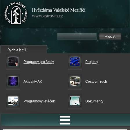
Hvězdárna Valašské Meziříčí
www.astrovm.cz
Programy pro školy
Projekty
Aktuality AK
Cestovní ruch
Programový letáček
Dokumenty