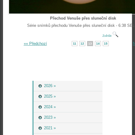
Přechod Venuše přes sluneční disk
Série snímků přechodu Venuše přes sluneční disk - 6:38 SEL
Zvětšit
«« Předchozí
N
11
12
13
14
15
2026 »
2025 »
2024 »
2023 »
2021 »