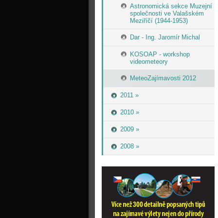
Astronomická sekce Muzejní
společnosti ve Valašském
Meziříčí (1944-1953)
Dar - Ing. Jaromír Michal
KOSOAP - workshop
videometeory
MeteoZajímavosti 2012
2011 »
2010 »
2009 »
2008 »