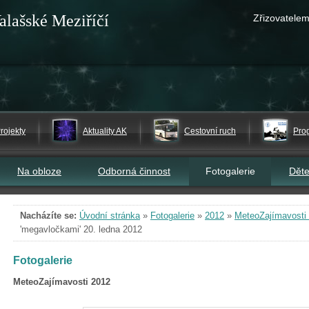
alašské Meziříčí
Zřizovatelem
rojekty
Aktuality AK
Cestovní ruch
Pro
Na obloze
Odborná činnost
Fotogalerie
Dět
Nacházíte se:
Úvodní stránka
»
Fotogalerie
»
2012
»
MeteoZajímavosti
'megavločkami' 20. ledna 2012
Fotogalerie
MeteoZajímavosti 2012