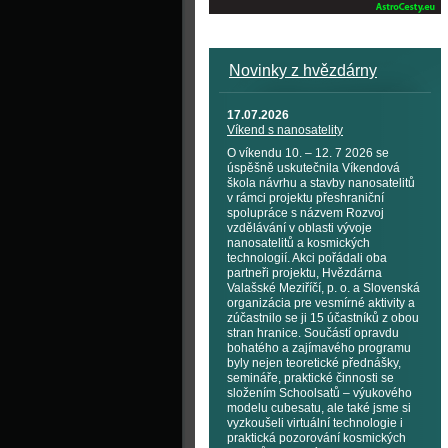
Novinky z hvězdárny
17.07.2026
Víkend s nanosatelity
O víkendu 10. – 12. 7 2026 se
úspěšně uskutečnila Víkendová
škola návrhu a stavby nanosatelitů
v rámci projektu přeshraniční
spolupráce s názvem Rozvoj
vzdělávání v oblasti vývoje
nanosatelitů a kosmických
technologií. Akci pořádali oba
partneři projektu, Hvězdárna
Valašské Meziříčí, p. o. a Slovenská
organizácia pre vesmírné aktivity a
zúčastnilo se ji 15 účastníků z obou
stran hranice. Součástí opravdu
bohatého a zajímavého programu
byly nejen teoretické přednášky,
semináře, praktické činnosti se
složením Schoolsatů – výukového
modelu cubesatu, ale také jsme si
vyzkoušeli virtuální technologie i
praktická pozorování kosmických