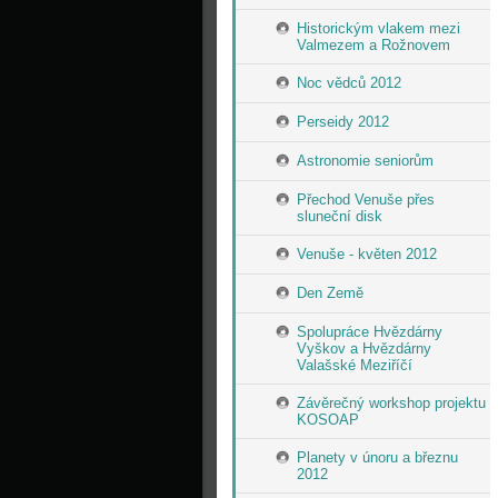
Historickým vlakem mezi
Valmezem a Rožnovem
Noc vědců 2012
Perseidy 2012
Astronomie seniorům
Přechod Venuše přes
sluneční disk
Venuše - květen 2012
Den Země
Spolupráce Hvězdárny
Vyškov a Hvězdárny
Valašské Meziříčí
Závěrečný workshop projektu
KOSOAP
Planety v únoru a březnu
2012