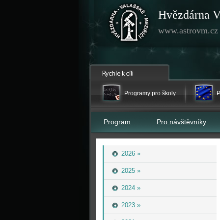
Hvězdárna V
www.astrovm.cz
Programy pro školy
P
Program
Pro návštěvníky
2026 »
2025 »
2024 »
2023 »