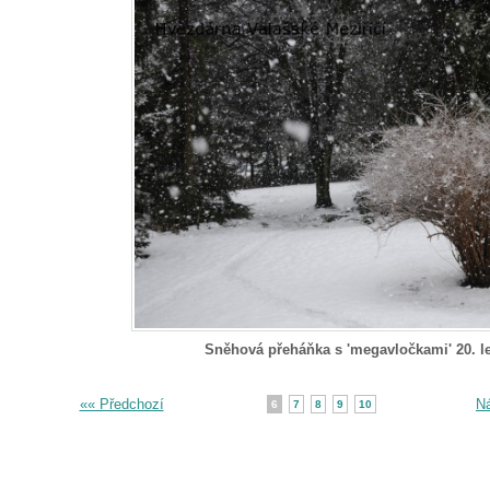
Sněhová přeháňka s 'megavločkami' 20. l
«« Předchozí
Ná
6
7
8
9
10