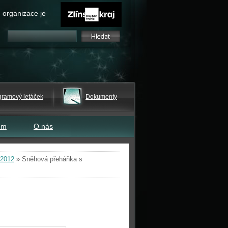
 organizace je
gramový letáček
Dokumenty
em
O nás
 2012
»
Sněhová přeháňka s