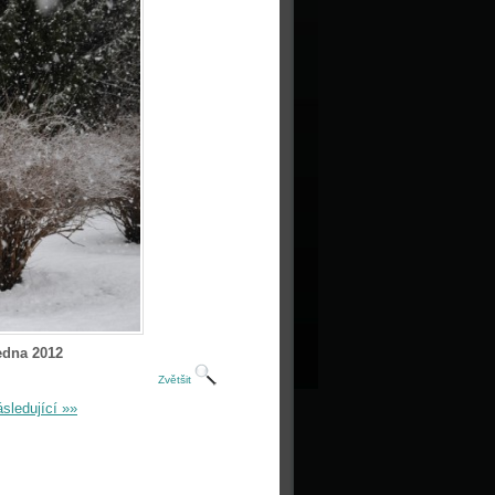
edna 2012
Zvětšit
sledující »»