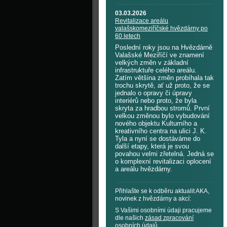
03.03.2026
Revitalizace areálu
valašskomeziříčské hvězdárny po
60 letech
Poslední roky jsou na Hvězdárně
Valašské Meziříčí ve znamení
velkých změn v základní
infrastruktuře celého areálu.
Zatím většina změn probíhala tak
trochu skrytě, ať už proto, že se
jednalo o opravy či úpravy
interiérů nebo proto, že byla
skryta za hradbou stromů. První
velkou změnou bylo vybudování
nového objektu Kulturního a
kreativního centra na ulici J. K.
Tyla a nyní se dostáváme do
další etapy, která je svou
povahou velmi zřetelná. Jedná se
o komplexní revitalizaci oplocení
a areálu hvězdárny.
Přihlašte se k odběru aktualit AKA,
novinek z hvězdárny a akcí:
S Vašimi osobními údaji pracujeme
dle našich
zásad zpracování
osobních údajů
.