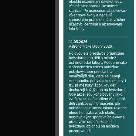
objektů pozemními dalekohledy,
včetně Mezinárodní kosmické
stanice. Po úspěšném absolvování
víkendové školy a nedělní
samostatné práce obdrželi všichni
účastníci certifikát o absolvování
této školy.
11.05.2026
Astronomické tábory 2026
Po dvouleté přestávce organizuje
hvězdárna pro děti a mládež
astronomické tábory. Podobně jako
v předchozích letech nabízíme
pobytový tábor pro starší a
odvážnější děti, které se nebojí
vícedenního pobytu mimo domov, i
tzv. příměstský tábor, kdy děti
docházejí každý den na hvězdárnu.
Obě akce jsou koncipovány jako
vzdělávací, naším cílem však není
děti zahlcovat informacemi, ale
nabídnout jim smysluplnou rekreaci
plnou her, zábavných úkolů,
dobrovolných sportovních aktivit a
především odpočinku pod
hvězdnou oblohou při nočních
pozorováních.