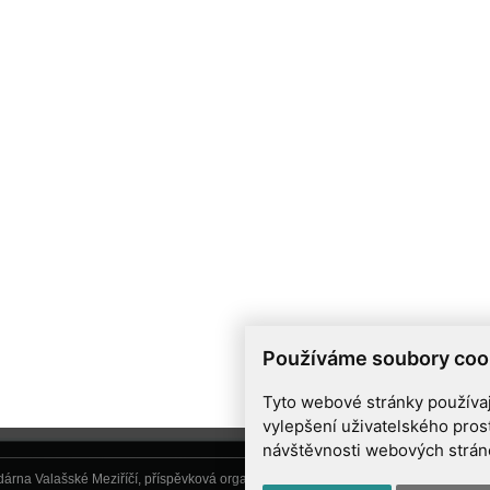
Používáme soubory coo
Tyto webové stránky používají
vylepšení uživatelského pros
návštěvnosti webových stránek
árna Valašské Meziříčí, příspěvková organizace, Vsetínská 78, 757 01 Valašské Me