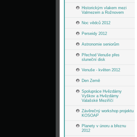
Historickým vlakem mezi
Valmezem a Rožnovem
Noc vědců 2012
Perseidy 2012
Astronomie seniorům
Přechod Venuše přes
sluneční disk
Venuše - květen 2012
Den Země
Spolupráce Hvězdárny
Vyškov a Hvězdárny
Valašské Meziříčí
Závěrečný workshop projektu
KOSOAP
Planety v únoru a březnu
2012