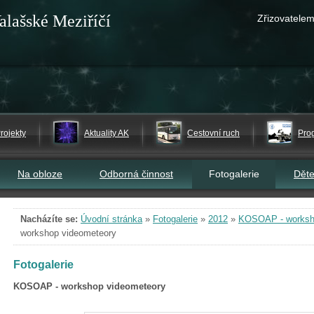
alašské Meziříčí
Zřizovatelem
rojekty
Aktuality AK
Cestovní ruch
Pro
Na obloze
Odborná činnost
Fotogalerie
Dět
Nacházíte se:
Úvodní stránka
»
Fotogalerie
»
2012
»
KOSOAP - worksh
workshop videometeory
Fotogalerie
KOSOAP - workshop videometeory