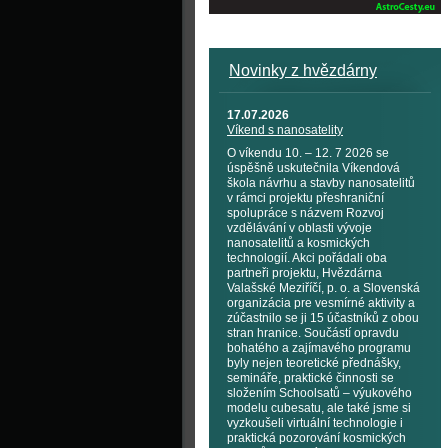
Novinky z hvězdárny
17.07.2026
Víkend s nanosatelity
O víkendu 10. – 12. 7 2026 se
úspěšně uskutečnila Víkendová
škola návrhu a stavby nanosatelitů
v rámci projektu přeshraniční
spolupráce s názvem Rozvoj
vzdělávání v oblasti vývoje
nanosatelitů a kosmických
technologií. Akci pořádali oba
partneři projektu, Hvězdárna
Valašské Meziříčí, p. o. a Slovenská
organizácia pre vesmírné aktivity a
zúčastnilo se ji 15 účastníků z obou
stran hranice. Součástí opravdu
bohatého a zajímavého programu
byly nejen teoretické přednášky,
semináře, praktické činnosti se
složením Schoolsatů – výukového
modelu cubesatu, ale také jsme si
vyzkoušeli virtuální technologie i
praktická pozorování kosmických