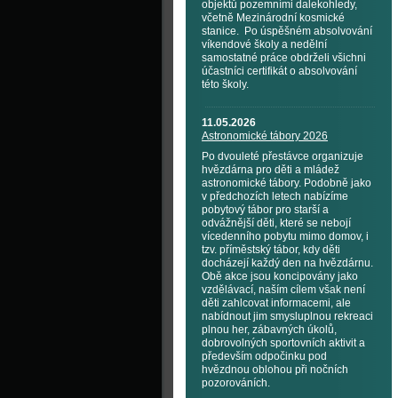
objektů pozemními dalekohledy,
včetně Mezinárodní kosmické
stanice. Po úspěšném absolvování
víkendové školy a nedělní
samostatné práce obdrželi všichni
účastníci certifikát o absolvování
této školy.
11.05.2026
Astronomické tábory 2026
Po dvouleté přestávce organizuje
hvězdárna pro děti a mládež
astronomické tábory. Podobně jako
v předchozích letech nabízíme
pobytový tábor pro starší a
odvážnější děti, které se nebojí
vícedenního pobytu mimo domov, i
tzv. příměstský tábor, kdy děti
docházejí každý den na hvězdárnu.
Obě akce jsou koncipovány jako
vzdělávací, naším cílem však není
děti zahlcovat informacemi, ale
nabídnout jim smysluplnou rekreaci
plnou her, zábavných úkolů,
dobrovolných sportovních aktivit a
především odpočinku pod
hvězdnou oblohou při nočních
pozorováních.