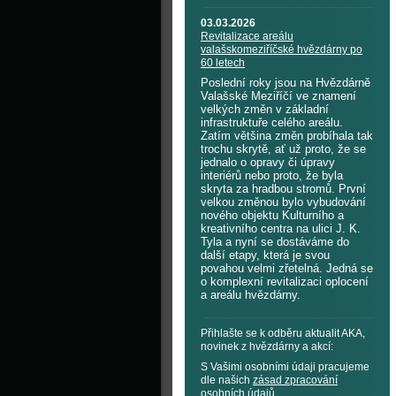
03.03.2026
Revitalizace areálu
valašskomeziříčské hvězdárny po
60 letech
Poslední roky jsou na Hvězdárně
Valašské Meziříčí ve znamení
velkých změn v základní
infrastruktuře celého areálu.
Zatím většina změn probíhala tak
trochu skrytě, ať už proto, že se
jednalo o opravy či úpravy
interiérů nebo proto, že byla
skryta za hradbou stromů. První
velkou změnou bylo vybudování
nového objektu Kulturního a
kreativního centra na ulici J. K.
Tyla a nyní se dostáváme do
další etapy, která je svou
povahou velmi zřetelná. Jedná se
o komplexní revitalizaci oplocení
a areálu hvězdárny.
Přihlašte se k odběru aktualit AKA,
novinek z hvězdárny a akcí:
S Vašimi osobními údaji pracujeme
dle našich
zásad zpracování
osobních údajů
.