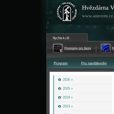
Hvězdárna V
www.astrovm.cz
Programy pro školy
P
Program
Pro návštěvníky
2026 »
2025 »
2024 »
2023 »