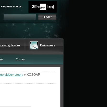
 organizace je
gramový letáček
Dokumenty
em
O nás
op videometeory
»
KOSOAP -