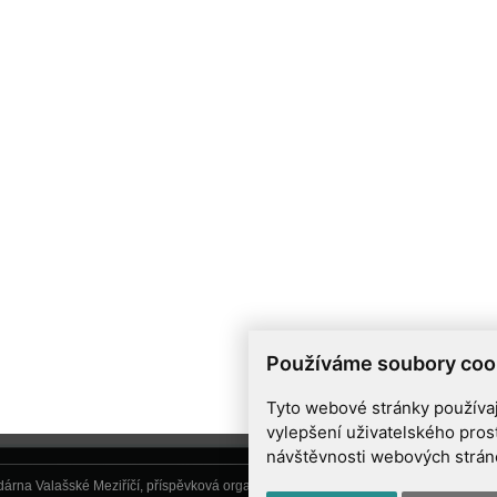
Používáme soubory coo
Tyto webové stránky používají
vylepšení uživatelského pros
návštěvnosti webových stránek
árna Valašské Meziříčí, příspěvková organizace, Vsetínská 78, 757 01 Valašské Me