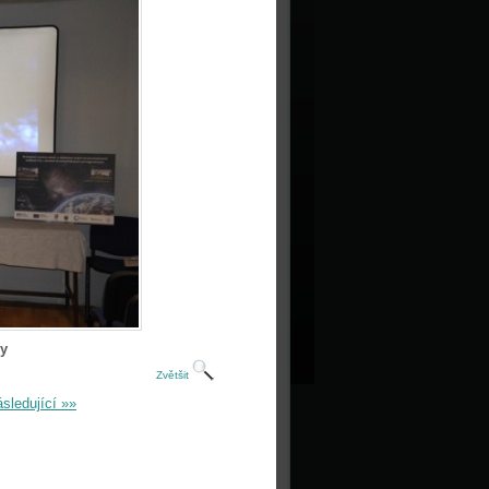
y
Zvětšit
sledující »»