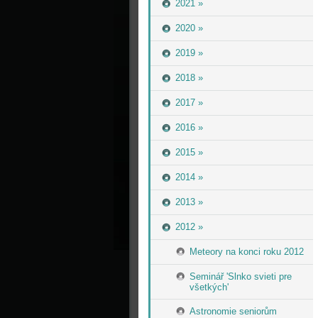
2021 »
2020 »
2019 »
2018 »
2017 »
2016 »
2015 »
2014 »
2013 »
2012 »
Meteory na konci roku 2012
Seminář 'Slnko svieti pre
všetkých'
Astronomie seniorům