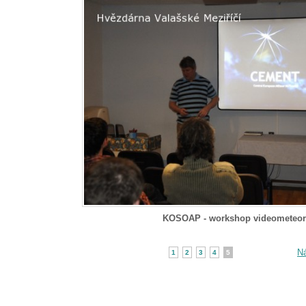
KOSOAP - workshop videometeor
Ná
1
2
3
4
5