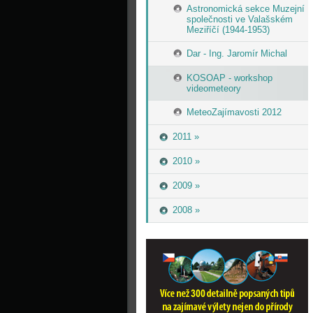
Astronomická sekce Muzejní
společnosti ve Valašském
Meziříčí (1944-1953)
Dar - Ing. Jaromír Michal
KOSOAP - workshop
videometeory
MeteoZajímavosti 2012
2011 »
2010 »
2009 »
2008 »