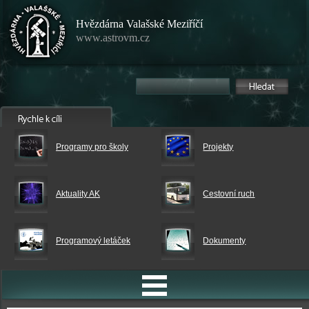
Hvězdárna Valašské Meziříčí
www.astrovm.cz
Programy pro školy
Projekty
Aktuality AK
Cestovní ruch
Programový letáček
Dokumenty