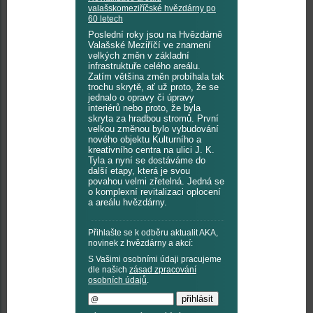
valašskomeziříčské hvězdárny po
60 letech
Poslední roky jsou na Hvězdárně
Valašské Meziříčí ve znamení
velkých změn v základní
infrastruktuře celého areálu.
Zatím většina změn probíhala tak
trochu skrytě, ať už proto, že se
jednalo o opravy či úpravy
interiérů nebo proto, že byla
skryta za hradbou stromů. První
velkou změnou bylo vybudování
nového objektu Kulturního a
kreativního centra na ulici J. K.
Tyla a nyní se dostáváme do
další etapy, která je svou
povahou velmi zřetelná. Jedná se
o komplexní revitalizaci oplocení
a areálu hvězdárny.
Přihlašte se k odběru aktualit AKA,
novinek z hvězdárny a akcí:
S Vašimi osobními údaji pracujeme
dle našich
zásad zpracování
osobních údajů
.