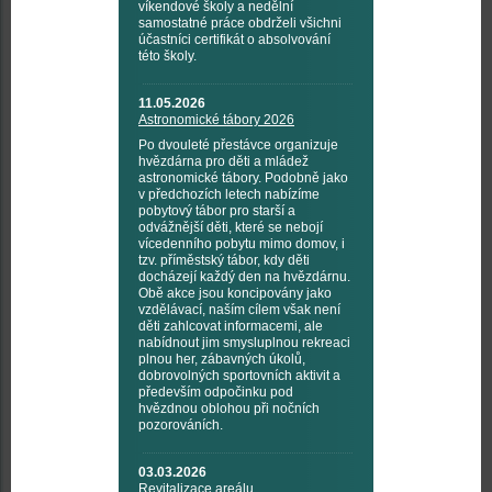
víkendové školy a nedělní
samostatné práce obdrželi všichni
účastníci certifikát o absolvování
této školy.
11.05.2026
Astronomické tábory 2026
Po dvouleté přestávce organizuje
hvězdárna pro děti a mládež
astronomické tábory. Podobně jako
v předchozích letech nabízíme
pobytový tábor pro starší a
odvážnější děti, které se nebojí
vícedenního pobytu mimo domov, i
tzv. příměstský tábor, kdy děti
docházejí každý den na hvězdárnu.
Obě akce jsou koncipovány jako
vzdělávací, naším cílem však není
děti zahlcovat informacemi, ale
nabídnout jim smysluplnou rekreaci
plnou her, zábavných úkolů,
dobrovolných sportovních aktivit a
především odpočinku pod
hvězdnou oblohou při nočních
pozorováních.
03.03.2026
Revitalizace areálu