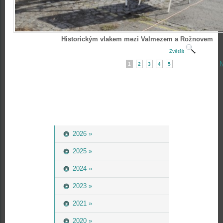
Historickým vlakem mezi Valmezem a Rožnovem
Zvětšit
N
1
2
3
4
5
2026 »
2025 »
2024 »
2023 »
2021 »
2020 »