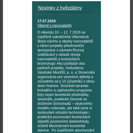
Novinky z hvězdárny
17.07.2026
Víkend s nanosatelity
O víkendu 10. – 12. 7 2026 se
úspěšně uskutečnila Víkendová
škola návrhu a stavby nanosatelitů
v rámci projektu přeshraniční
spolupráce s názvem Rozvoj
vzdělávání v oblasti vývoje
nanosatelitů a kosmických
technologií. Akci pořádali oba
partneři projektu, Hvězdárna
Valašské Meziříčí, p. o. a Slovenská
organizácia pre vesmírné aktivity a
zúčastnilo se ji 15 účastníků z obou
stran hranice. Součástí opravdu
bohatého a zajímavého programu
byly nejen teoretické přednášky,
semináře, praktické činnosti se
složením Schoolsatů – výukového
modelu cubesatu, ale také jsme si
vyzkoušeli virtuální technologie i
praktická pozorování kosmických
objektů pozemními dalekohledy,
včetně Mezinárodní kosmické
stanice. Po úspěšném absolvování