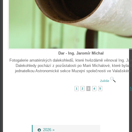
Dar - Ing. Jaromír Michal
Fotogalerie amatérských dalekohledů, které hvězdárně věnoval Ing. Jar
Dalekohledy pochází z pozůstalosti po Marii Michalové, které byla 
jednatelkou Astronomické sekce Muzejní společnosti ve Valašském 
Zvětšit
N
1
2
3
4
5
2026 »