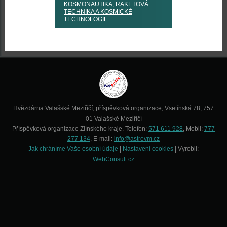
KOSMONAUTIKA, RAKETOVÁ
TECHNIKA A KOSMICKÉ
TECHNOLOGIE
Hvězdárna Valašské Meziříčí, příspěvková organizace, Vsetínská 78, 757
01 Valašské Meziříčí
Příspěvková organizace Zlínského kraje. Telefon:
571 611 928
, Mobil:
777
277 134
, E-mail:
info@astrovm.cz
Jak chráníme Vaše osobní údaje
|
Nastavení cookies
| Vyrobil:
WebConsult.cz