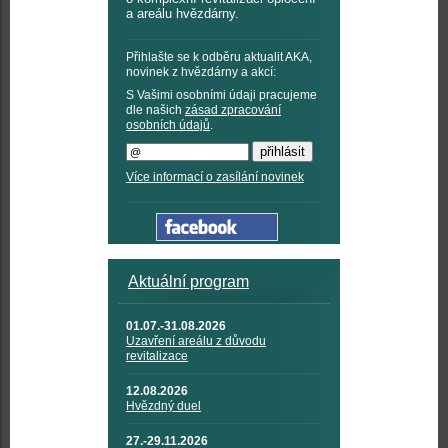
a areálu hvězdárny.
Přihlašte se k odběru aktualit AKA,
novinek z hvězdárny a akcí:
S Vašimi osobními údaji pracujeme
dle našich
zásad zpracování
osobních údajů
.
Více informací o zasílání novinek
Aktuální program
01.07.-31.08.2026
Uzavření areálu z důvodu
revitalizace
12.08.2026
Hvězdný duel
27.-29.11.2026