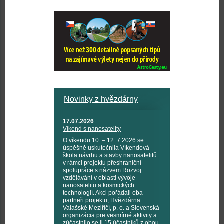
Novinky z hvězdárny
17.07.2026
Víkend s nanosatelity
O víkendu 10. – 12. 7 2026 se
úspěšně uskutečnila Víkendová
škola návrhu a stavby nanosatelitů
v rámci projektu přeshraniční
spolupráce s názvem Rozvoj
vzdělávání v oblasti vývoje
nanosatelitů a kosmických
technologií. Akci pořádali oba
partneři projektu, Hvězdárna
Valašské Meziříčí, p. o. a Slovenská
organizácia pre vesmírné aktivity a
zúčastnilo se ji 15 účastníků z obou