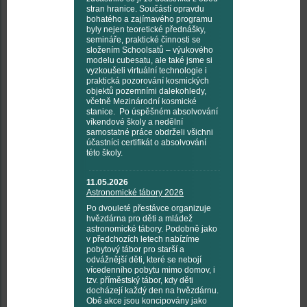
stran hranice. Součástí opravdu
bohatého a zajímavého programu
byly nejen teoretické přednášky,
semináře, praktické činnosti se
složením Schoolsatů – výukového
modelu cubesatu, ale také jsme si
vyzkoušeli virtuální technologie i
praktická pozorování kosmických
objektů pozemními dalekohledy,
včetně Mezinárodní kosmické
stanice. Po úspěšném absolvování
víkendové školy a nedělní
samostatné práce obdrželi všichni
účastníci certifikát o absolvování
této školy.
11.05.2026
Astronomické tábory 2026
Po dvouleté přestávce organizuje
hvězdárna pro děti a mládež
astronomické tábory. Podobně jako
v předchozích letech nabízíme
pobytový tábor pro starší a
odvážnější děti, které se nebojí
vícedenního pobytu mimo domov, i
tzv. příměstský tábor, kdy děti
docházejí každý den na hvězdárnu.
Obě akce jsou koncipovány jako