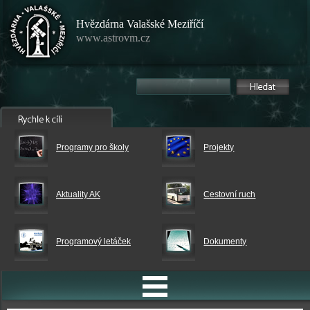
Hvězdárna Valašské Meziříčí
www.astrovm.cz
Programy pro školy
Projekty
Aktuality AK
Cestovní ruch
Programový letáček
Dokumenty