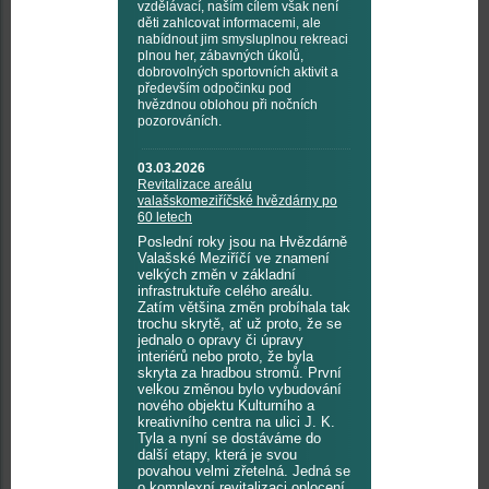
vzdělávací, naším cílem však není
děti zahlcovat informacemi, ale
nabídnout jim smysluplnou rekreaci
plnou her, zábavných úkolů,
dobrovolných sportovních aktivit a
především odpočinku pod
hvězdnou oblohou při nočních
pozorováních.
03.03.2026
Revitalizace areálu
valašskomeziříčské hvězdárny po
60 letech
Poslední roky jsou na Hvězdárně
Valašské Meziříčí ve znamení
velkých změn v základní
infrastruktuře celého areálu.
Zatím většina změn probíhala tak
trochu skrytě, ať už proto, že se
jednalo o opravy či úpravy
interiérů nebo proto, že byla
skryta za hradbou stromů. První
velkou změnou bylo vybudování
nového objektu Kulturního a
kreativního centra na ulici J. K.
Tyla a nyní se dostáváme do
další etapy, která je svou
povahou velmi zřetelná. Jedná se
o komplexní revitalizaci oplocení