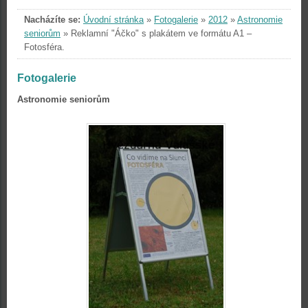
Nacházíte se:
Úvodní stránka
»
Fotogalerie
»
2012
»
Astronomie
seniorům
»
Reklamní "Áčko" s plakátem ve formátu A1 –
Fotosféra.
Fotogalerie
Astronomie seniorům