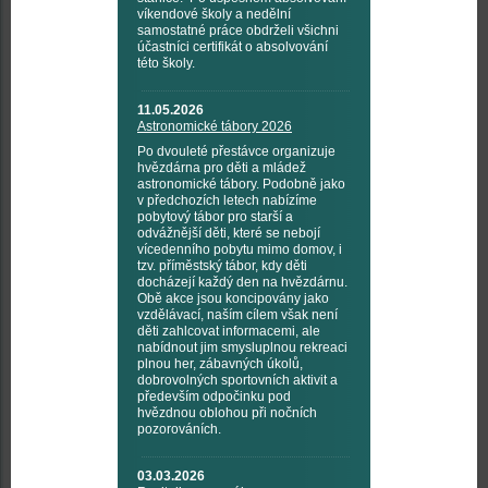
víkendové školy a nedělní
samostatné práce obdrželi všichni
účastníci certifikát o absolvování
této školy.
11.05.2026
Astronomické tábory 2026
Po dvouleté přestávce organizuje
hvězdárna pro děti a mládež
astronomické tábory. Podobně jako
v předchozích letech nabízíme
pobytový tábor pro starší a
odvážnější děti, které se nebojí
vícedenního pobytu mimo domov, i
tzv. příměstský tábor, kdy děti
docházejí každý den na hvězdárnu.
Obě akce jsou koncipovány jako
vzdělávací, naším cílem však není
děti zahlcovat informacemi, ale
nabídnout jim smysluplnou rekreaci
plnou her, zábavných úkolů,
dobrovolných sportovních aktivit a
především odpočinku pod
hvězdnou oblohou při nočních
pozorováních.
03.03.2026