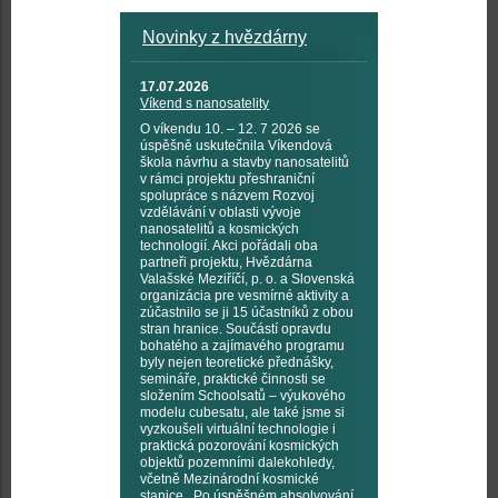
Novinky z hvězdárny
17.07.2026
Víkend s nanosatelity
O víkendu 10. – 12. 7 2026 se
úspěšně uskutečnila Víkendová
škola návrhu a stavby nanosatelitů
v rámci projektu přeshraniční
spolupráce s názvem Rozvoj
vzdělávání v oblasti vývoje
nanosatelitů a kosmických
technologií. Akci pořádali oba
partneři projektu, Hvězdárna
Valašské Meziříčí, p. o. a Slovenská
organizácia pre vesmírné aktivity a
zúčastnilo se ji 15 účastníků z obou
stran hranice. Součástí opravdu
bohatého a zajímavého programu
byly nejen teoretické přednášky,
semináře, praktické činnosti se
složením Schoolsatů – výukového
modelu cubesatu, ale také jsme si
vyzkoušeli virtuální technologie i
praktická pozorování kosmických
objektů pozemními dalekohledy,
včetně Mezinárodní kosmické
stanice. Po úspěšném absolvování