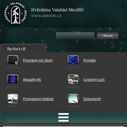
Hvězdárna Valašské Meziříčí
www.astrovm.cz
Programy pro školy
Projekty
Aktuality AK
Cestovní ruch
Programový letáček
Dokumenty