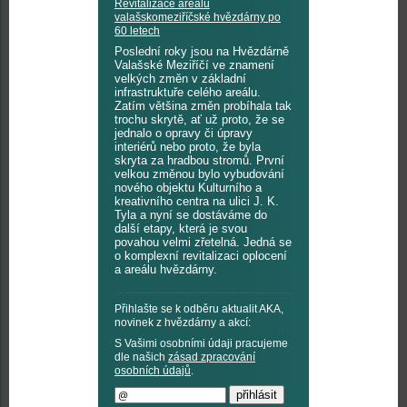
Revitalizace areálu
valašskomeziříčské hvězdárny po
60 letech
Poslední roky jsou na Hvězdárně
Valašské Meziříčí ve znamení
velkých změn v základní
infrastruktuře celého areálu.
Zatím většina změn probíhala tak
trochu skrytě, ať už proto, že se
jednalo o opravy či úpravy
interiérů nebo proto, že byla
skryta za hradbou stromů. První
velkou změnou bylo vybudování
nového objektu Kulturního a
kreativního centra na ulici J. K.
Tyla a nyní se dostáváme do
další etapy, která je svou
povahou velmi zřetelná. Jedná se
o komplexní revitalizaci oplocení
a areálu hvězdárny.
Přihlašte se k odběru aktualit AKA,
novinek z hvězdárny a akcí:
S Vašimi osobními údaji pracujeme
dle našich
zásad zpracování
osobních údajů
.