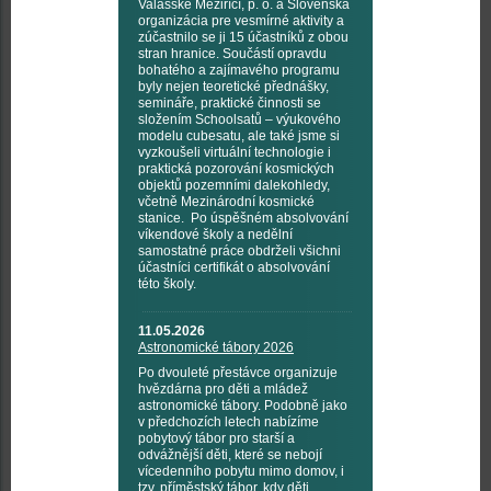
Valašské Meziříčí, p. o. a Slovenská
organizácia pre vesmírné aktivity a
zúčastnilo se ji 15 účastníků z obou
stran hranice. Součástí opravdu
bohatého a zajímavého programu
byly nejen teoretické přednášky,
semináře, praktické činnosti se
složením Schoolsatů – výukového
modelu cubesatu, ale také jsme si
vyzkoušeli virtuální technologie i
praktická pozorování kosmických
objektů pozemními dalekohledy,
včetně Mezinárodní kosmické
stanice. Po úspěšném absolvování
víkendové školy a nedělní
samostatné práce obdrželi všichni
účastníci certifikát o absolvování
této školy.
11.05.2026
Astronomické tábory 2026
Po dvouleté přestávce organizuje
hvězdárna pro děti a mládež
astronomické tábory. Podobně jako
v předchozích letech nabízíme
pobytový tábor pro starší a
odvážnější děti, které se nebojí
vícedenního pobytu mimo domov, i
tzv. příměstský tábor, kdy děti