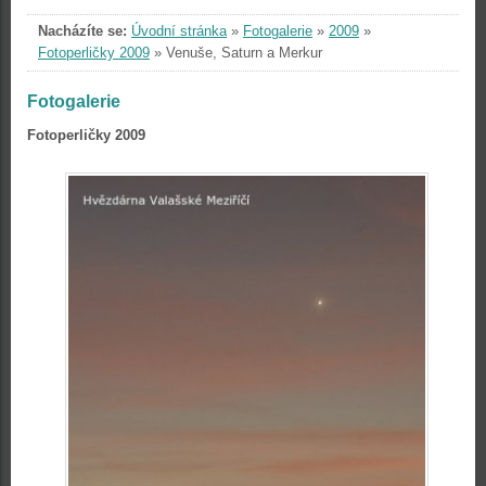
Nacházíte se:
Úvodní stránka
»
Fotogalerie
»
2009
»
Fotoperličky 2009
»
Venuše, Saturn a Merkur
Fotogalerie
Fotoperličky 2009