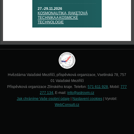
27.-29.11.2026
KOSMONAUTIKA, RAKETOVÁ
TECHNIKA A KOSMICKÉ
TECHNOLOGIE
Hvězdárna Valašské Meziříčí, příspěvková organizace, Vsetínská 78, 757
01 Valašské Meziříčí
Příspěvková organizace Zlínského kraje. Telefon:
571 611 928
, Mobil:
777
277 134
, E-mail:
info@astrovm.cz
Jak chráníme Vaše osobní údaje
|
Nastavení cookies
| Vyrobil:
WebConsult.cz