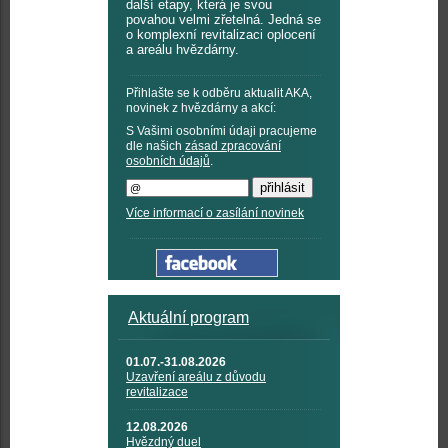
další etapy, která je svou
povahou velmi zřetelná. Jedná se
o komplexní revitalizaci oplocení
a areálu hvězdárny.
Přihlašte se k odběru aktualit AKA,
novinek z hvězdárny a akcí:
S Vašimi osobními údaji pracujeme
dle našich
zásad zpracování
osobních údajů
.
Více informací o zasílání novinek
Aktuální program
01.07.-31.08.2026
Uzavření areálu z důvodu
revitalizace
12.08.2026
Hvězdný duel