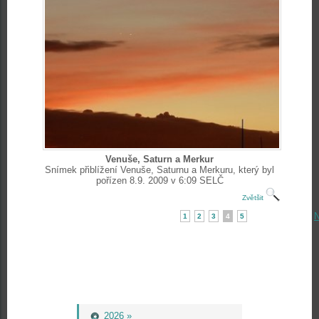
Venuše, Saturn a Merkur
Snímek přiblížení Venuše, Saturnu a Merkuru, který byl
pořízen 8.9. 2009 v 6:09 SELČ
Zvětšit
N
1
2
3
4
5
2026 »