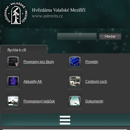
Hvězdárna Valašské Meziříčí
www.astrovm.cz
Programy pro školy
Projekty
Aktuality AK
Cestovní ruch
Programový letáček
Dokumenty