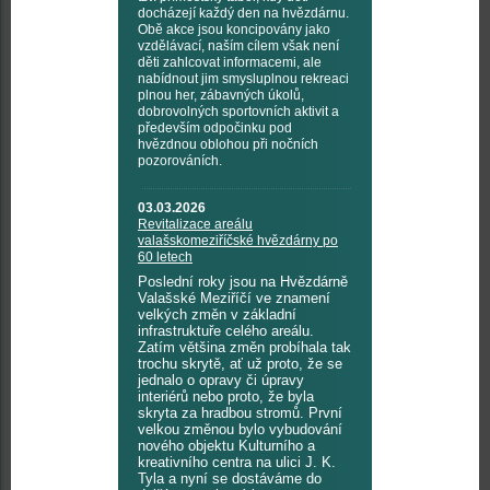
docházejí každý den na hvězdárnu.
Obě akce jsou koncipovány jako
vzdělávací, naším cílem však není
děti zahlcovat informacemi, ale
nabídnout jim smysluplnou rekreaci
plnou her, zábavných úkolů,
dobrovolných sportovních aktivit a
především odpočinku pod
hvězdnou oblohou při nočních
pozorováních.
03.03.2026
Revitalizace areálu
valašskomeziříčské hvězdárny po
60 letech
Poslední roky jsou na Hvězdárně
Valašské Meziříčí ve znamení
velkých změn v základní
infrastruktuře celého areálu.
Zatím většina změn probíhala tak
trochu skrytě, ať už proto, že se
jednalo o opravy či úpravy
interiérů nebo proto, že byla
skryta za hradbou stromů. První
velkou změnou bylo vybudování
nového objektu Kulturního a
kreativního centra na ulici J. K.
Tyla a nyní se dostáváme do