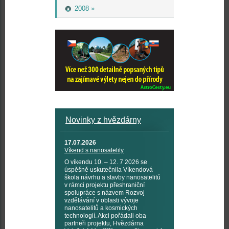
2008 »
Novinky z hvězdárny
17.07.2026
Víkend s nanosatelity
O víkendu 10. – 12. 7 2026 se
úspěšně uskutečnila Víkendová
škola návrhu a stavby nanosatelitů
v rámci projektu přeshraniční
spolupráce s názvem Rozvoj
vzdělávání v oblasti vývoje
nanosatelitů a kosmických
technologií. Akci pořádali oba
partneři projektu, Hvězdárna