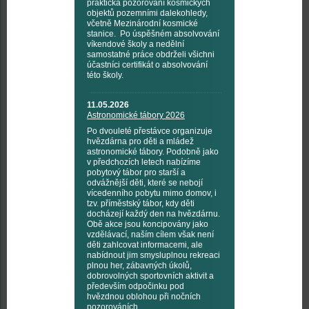
praktická pozorování kosmických
objektů pozemními dalekohledy,
včetně Mezinárodní kosmické
stanice. Po úspěšném absolvování
víkendové školy a nedělní
samostatné práce obdrželi všichni
účastníci certifikát o absolvování
této školy.
11.05.2026
Astronomické tábory 2026
Po dvouleté přestávce organizuje
hvězdárna pro děti a mládež
astronomické tábory. Podobně jako
v předchozích letech nabízíme
pobytový tábor pro starší a
odvážnější děti, které se nebojí
vícedenního pobytu mimo domov, i
tzv. příměstský tábor, kdy děti
docházejí každý den na hvězdárnu.
Obě akce jsou koncipovány jako
vzdělávací, naším cílem však není
děti zahlcovat informacemi, ale
nabídnout jim smysluplnou rekreaci
plnou her, zábavných úkolů,
dobrovolných sportovních aktivit a
především odpočinku pod
hvězdnou oblohou při nočních
pozorováních.