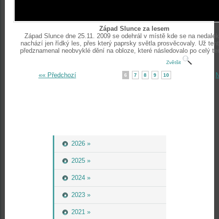
Západ Slunce za lesem
Západ Slunce dne 25.11. 2009 se odehrál v místě kde se na nedale
nachází jen řídký les, přes který paprsky světla prosvěcovaly. Už te
předznamenal neobvyklé dění na obloze, které následovalo po celý ten
Zvětšit
«« Předchozí
N
6
7
8
9
10
2026 »
2025 »
2024 »
2023 »
2021 »