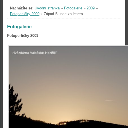
Nacházíte se:
Úvodní stránka
»
Fotogalerie
»
2009
»
Fotoperličky 2009
»
Západ Slunce za lesem
Fotogalerie
Fotoperličky 2009