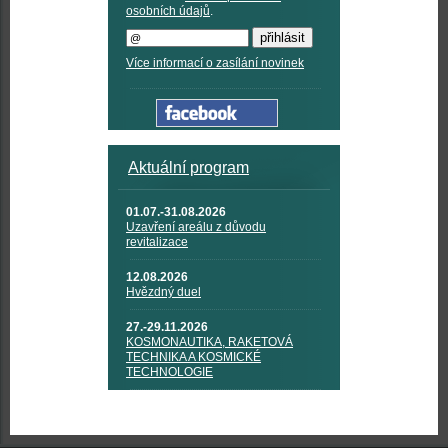
osobních údajů
.
Více informací o zasílání novinek
Aktuální program
01.07.-31.08.2026
Uzavření areálu z důvodu
revitalizace
12.08.2026
Hvězdný duel
27.-29.11.2026
KOSMONAUTIKA, RAKETOVÁ
TECHNIKA A KOSMICKÉ
TECHNOLOGIE