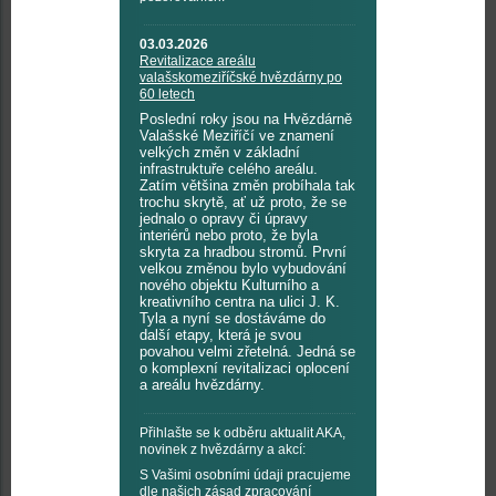
03.03.2026
Revitalizace areálu
valašskomeziříčské hvězdárny po
60 letech
Poslední roky jsou na Hvězdárně
Valašské Meziříčí ve znamení
velkých změn v základní
infrastruktuře celého areálu.
Zatím většina změn probíhala tak
trochu skrytě, ať už proto, že se
jednalo o opravy či úpravy
interiérů nebo proto, že byla
skryta za hradbou stromů. První
velkou změnou bylo vybudování
nového objektu Kulturního a
kreativního centra na ulici J. K.
Tyla a nyní se dostáváme do
další etapy, která je svou
povahou velmi zřetelná. Jedná se
o komplexní revitalizaci oplocení
a areálu hvězdárny.
Přihlašte se k odběru aktualit AKA,
novinek z hvězdárny a akcí:
S Vašimi osobními údaji pracujeme
dle našich
zásad zpracování