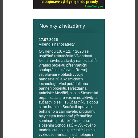
Novinky z hvězdárny
17.07.2026
Víkend s nanosatelity
O víkendu 10. – 12. 7 2026 se
úspěšně uskutečnila Víkendová
škola návrhu a stavby nanosatelitů
v rámci projektu přeshraniční
spolupráce s názvem Rozvoj
vzdělávání v oblasti vývoje
nanosatelitů a kosmických
technologií. Akci pořádali oba
partneři projektu, Hvězdárna
Valašské Meziříčí, p. o. a Slovenská
organizácia pre vesmírné aktivity a
zúčastnilo se ji 15 účastníků z obou
stran hranice. Součástí opravdu
bohatého a zajímavého programu
byly nejen teoretické přednášky,
semináře, praktické činnosti se
složením Schoolsatů – výukového
modelu cubesatu, ale také jsme si
vyzkoušeli virtuální technologie i