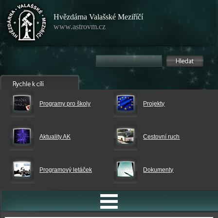
Hvězdárna Valašské Meziříčí
www.astrovm.cz
Programy pro školy
Projekty
Aktuality AK
Cestovní ruch
Programový letáček
Dokumenty