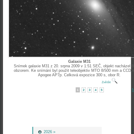
Galaxie M31
Snímek galaxie M31 z 20. srpna 2009 v 1:51 SEČ, objekt nacházel 8
obzorem. Ke snímání byl použit teleobjektiv MTO 8/500 mm a CCD 
Apogee AP7p. Celková expozice 300 s, obor R.
Zvětšit
N
1
2
3
4
5
2026 »