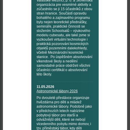
Valašské Meziříčí, p. o. a Slovenská
organizácia pre vesmírné aktivity a
zúčastnilo se ji 15 účastníků z obou
stran hranice. Součástí opravdu
bohatého a zajímavého programu
byly nejen teoretické přednášky,
semináře, praktické činnosti se
složením Schoolsatů – výukového
modelu cubesatu, ale také jsme si
vyzkoušeli virtuální technologie i
praktická pozorování kosmických
objektů pozemními dalekohledy,
včetně Mezinárodní kosmické
stanice. Po úspěšném absolvování
víkendové školy a nedělní
samostatné práce obdrželi všichni
účastníci certifikát o absolvování
této školy.
11.05.2026
Astronomické tábory 2026
Po dvouleté přestávce organizuje
hvězdárna pro děti a mládež
astronomické tábory. Podobně jako
v předchozích letech nabízíme
pobytový tábor pro starší a
odvážnější děti, které se nebojí
vícedenního pobytu mimo domov, i
tzv. příměstský tábor, kdy děti