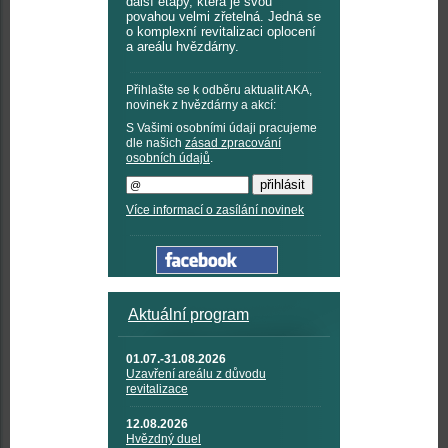
další etapy, která je svou
povahou velmi zřetelná. Jedná se
o komplexní revitalizaci oplocení
a areálu hvězdárny.
Přihlašte se k odběru aktualit AKA,
novinek z hvězdárny a akcí:
S Vašimi osobními údaji pracujeme
dle našich
zásad zpracování
osobních údajů
.
Více informací o zasílání novinek
Aktuální program
01.07.-31.08.2026
Uzavření areálu z důvodu
revitalizace
12.08.2026
Hvězdný duel