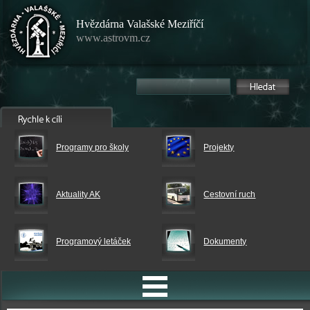
Hvězdárna Valašské Meziříčí
www.astrovm.cz
Programy pro školy
Projekty
Aktuality AK
Cestovní ruch
Programový letáček
Dokumenty