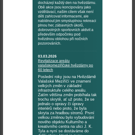
docházejí každý den na hvězdárnu.
Obě akce jsou koncipovány jako
vzdělávací, naším cílem však není
děti zahlcovat informacemi, ale
nabídnout jim smysluplnou rekreaci
plnou her, zábavných úkolů,
dobrovolných sportovních aktivit a
především odpočinku pod
hvězdnou oblohou při nočních
pozorováních.
03.03.2026
Revitalizace areálu
valašskomeziříčské hvězdárny po
60 letech
Poslední roky jsou na Hvězdárně
Valašské Meziříčí ve znamení
velkých změn v základní
infrastruktuře celého areálu.
Zatím většina změn probíhala tak
trochu skrytě, ať už proto, že se
jednalo o opravy či úpravy
interiérů nebo proto, že byla
skryta za hradbou stromů. První
velkou změnou bylo vybudování
nového objektu Kulturního a
kreativního centra na ulici J. K.
Tyla a nyní se dostáváme do