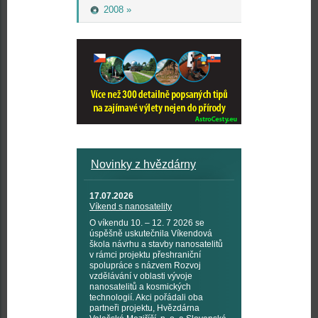
2008 »
Novinky z hvězdárny
17.07.2026
Víkend s nanosatelity
O víkendu 10. – 12. 7 2026 se
úspěšně uskutečnila Víkendová
škola návrhu a stavby nanosatelitů
v rámci projektu přeshraniční
spolupráce s názvem Rozvoj
vzdělávání v oblasti vývoje
nanosatelitů a kosmických
technologií. Akci pořádali oba
partneři projektu, Hvězdárna