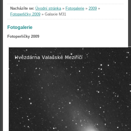
Nacházíte se:
Úvodní stránka
»
Fotogalerie
»
2009
»
Fotoperličky 2009
»
Galaxie M31
Fotogalerie
Fotoperličky 2009