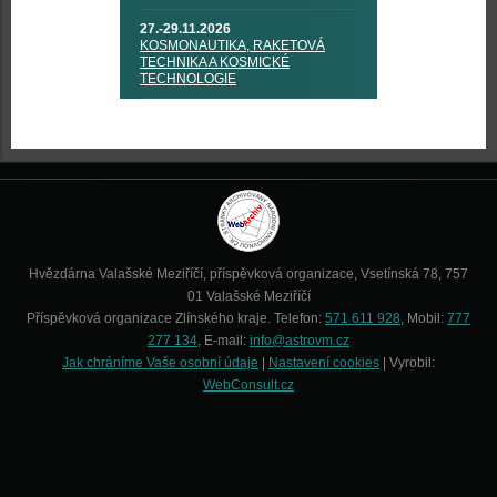
27.-29.11.2026
KOSMONAUTIKA, RAKETOVÁ
TECHNIKA A KOSMICKÉ
TECHNOLOGIE
Hvězdárna Valašské Meziříčí, příspěvková organizace, Vsetínská 78, 757
01 Valašské Meziříčí
Příspěvková organizace Zlínského kraje. Telefon:
571 611 928
, Mobil:
777
277 134
, E-mail:
info@astrovm.cz
Jak chráníme Vaše osobní údaje
|
Nastavení cookies
| Vyrobil:
WebConsult.cz