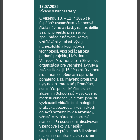
17.07.2026
Víkend s nanosatelity
O víkendu 10. – 12. 7 2026 se
úspěšně uskutečnila Víkendová
škola návrhu a stavby nanosatelitů
v rámci projektu přeshraniční
spolupráce s názvem Rozvoj
vzdělávání v oblasti vývoje
nanosatelitů a kosmických
technologií. Akci pořádali oba
partneři projektu, Hvězdárna
Valašské Meziříčí, p. o. a Slovenská
organizácia pre vesmírné aktivity a
zúčastnilo se ji 15 účastníků z obou
stran hranice. Součástí opravdu
bohatého a zajímavého programu
byly nejen teoretické přednášky,
semináře, praktické činnosti se
složením Schoolsatů – výukového
modelu cubesatu, ale také jsme si
vyzkoušeli virtuální technologie i
praktická pozorování kosmických
objektů pozemními dalekohledy,
včetně Mezinárodní kosmické
stanice. Po úspěšném absolvování
víkendové školy a nedělní
samostatné práce obdrželi všichni
účastníci certifikát o absolvování