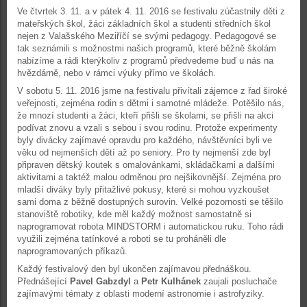
Ve čtvrtek 3. 11. a v pátek 4. 11. 2016 se festivalu zúčastnily děti z
mateřských škol, žáci základních škol a studenti středních škol
nejen z Valašského Meziříčí se svými pedagogy. Pedagogové se
tak seznámili s možnostmi našich programů, které běžně školám
nabízíme a rádi kterýkoliv z programů předvedeme buď u nás na
hvězdárně, nebo v rámci výuky přímo ve školách.
V sobotu 5. 11. 2016 jsme na festivalu přivítali zájemce z řad široké
veřejnosti, zejména rodin s dětmi i samotné mládeže. Potěšilo nás,
že mnozí studenti a žáci, kteří přišli se školami, se přišli na akci
podívat znovu a vzali s sebou i svou rodinu. Protože experimenty
byly divácky zajímavé opravdu pro každého, návštěvníci byli ve
věku od nejmenších dětí až po seniory. Pro ty nejmenší zde byl
připraven dětský koutek s omalovánkami, skládačkami a dalšími
aktivitami a taktéž malou odměnou pro nejšikovnější. Zejména pro
mladší diváky byly přitažlivé pokusy, které si mohou vyzkoušet
sami doma z běžně dostupných surovin. Velké pozornosti se těšilo
stanoviště robotiky, kde měl každý možnost samostatně si
naprogramovat robota MINDSTORM i automatickou ruku. Toho rádi
využili zejména tatínkové a roboti se tu proháněli dle
naprogramovaných příkazů.
Každý festivalový den byl ukončen zajímavou přednáškou.
Přednášející
Pavel Gabzdyl
a
Petr Kulhánek
zaujali posluchače
zajímavými tématy z oblasti moderní astronomie i astrofyziky.