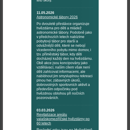
této školy.
11.05.2026
Astronomické tábory 2026
Po dvouleté přestávce organizuje
hvězdárna pro děti a mládež
astronomické tábory. Podobně jako
v předchozích letech nabízíme
pobytový tábor pro starší a
odvážnější děti, které se nebojí
vícedenního pobytu mimo domov, i
tzv. příměstský tábor, kdy děti
docházejí každý den na hvězdárnu.
Obě akce jsou koncipovány jako
vzdělávací, naším cílem však není
děti zahlcovat informacemi, ale
nabídnout jim smysluplnou rekreaci
plnou her, zábavných úkolů,
dobrovolných sportovních aktivit a
především odpočinku pod
hvězdnou oblohou při nočních
pozorováních.
03.03.2026
Revitalizace areálu
valašskomeziříčské hvězdárny po
60 letech
Poslední roky jsou na Hvězdárně