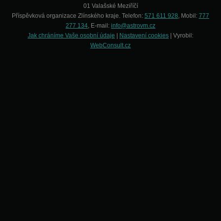
01 Valašské Meziříčí
Příspěvková organizace Zlínského kraje. Telefon:
571 611 928
, Mobil:
777
277 134
, E-mail:
info@astrovm.cz
Jak chráníme Vaše osobní údaje
|
Nastavení cookies
| Vyrobil:
WebConsult.cz