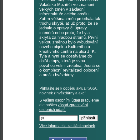
Valašské Meziříčí ve znamení
velkých změn v základní
infrastruktuře celého areálu.
Zatím většina změn probíhala tak
trochu skrytě, ať už proto, že se
jednalo o opravy či úpravy
interiérů nebo proto, že byla
skryta za hradbou stromů. První
velkou změnou bylo vybudování
nového objektu Kulturního a
kreativního centra na ulici J. K.
Tyla a nyní se dostáváme do
další etapy, která je svou
povahou velmi zřetelná. Jedná se
o komplexní revitalizaci oplocení
a areálu hvězdárny.
Přihlašte se k odběru aktualit AKA,
novinek z hvězdárny a akcí:
S Vašimi osobními údaji pracujeme
dle našich
zásad zpracování
osobních údajů
.
Více informací o zasílání novinek