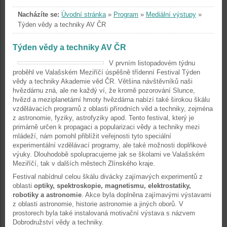
Nacházíte se:
Úvodní stránka
»
Program
»
Mediální výstupy
»
Týden vědy a techniky AV ČR
Týden vědy a techniky AV ČR
V prvním listopadovém týdnu
proběhl ve Valašském Meziříčí úspěšně třídenní Festival Týden
vědy a techniky Akademie věd ČR. Většina návštěvníků naši
hvězdárnu zná, ale ne každý ví, že kromě pozorování Slunce,
hvězd a meziplanetární hmoty hvězdárna nabízí také širokou škálu
vzdělávacích programů z oblasti přírodních věd a techniky, zejména
z astronomie, fyziky, astrofyziky apod. Tento festival, který je
primárně určen k propagaci a popularizaci vědy a techniky mezi
mládeží, nám pomohl přiblížit veřejnosti tyto speciální
experimentální vzdělávací programy, ale také možnosti doplňkové
výuky. Dlouhodobě spolupracujeme jak se školami ve Valašském
Meziříčí, tak v dalších městech Zlínského kraje.
Festival nabídnul celou škálu divácky zajímavých experimentů z
oblasti
optiky, spektroskopie, magnetismu, elektrostatiky,
robotiky a astronomie
. Akce byla doplněna zajímavými výstavami
z oblasti astronomie, historie astronomie a jiných oborů. V
prostorech byla také instalovaná motivační výstava s názvem
Dobrodružství vědy a techniky.