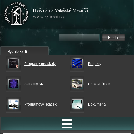
Hvězdárna Valašské Meziříčí
www.astrovm.cz
Programy pro školy
Projekty
Aktuality AK
Cestovní ruch
Programový letáček
Dokumenty