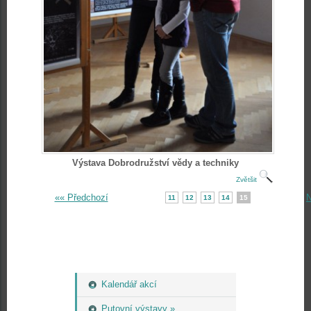
Výstava Dobrodružství vědy a techniky
Zvětšit
«« Předchozí
N
11
12
13
14
15
Kalendář akcí
Putovní výstavy »