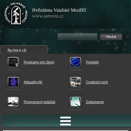
Hvězdárna Valašské Meziříčí
www.astrovm.cz
Programy pro školy
Projekty
Aktuality AK
Cestovní ruch
Programový letáček
Dokumenty