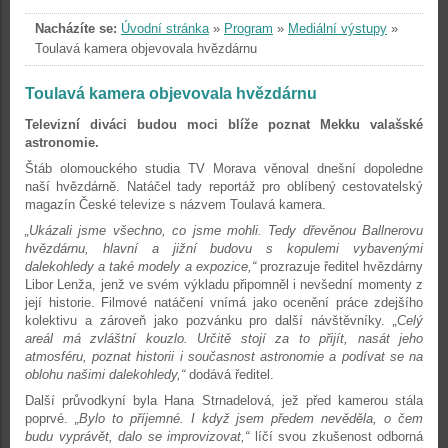
Nacházíte se:
Úvodní stránka
»
Program
»
Mediální výstupy
»
Toulavá kamera objevovala hvězdárnu
Toulavá kamera objevovala hvězdárnu
Televizní diváci budou moci blíže poznat Mekku valašské
astronomie.
Štáb olomouckého studia TV Morava věnoval dnešní dopoledne
naší hvězdárně. Natáčel tady reportáž pro oblíbený cestovatelský
magazín České televize s názvem Toulavá kamera.
„Ukázali jsme všechno, co jsme mohli. Tedy dřevěnou Ballnerovu
hvězdárnu, hlavní a jižní budovu s kopulemi vybavenými
dalekohledy a také modely a expozice,“
prozrazuje ředitel hvězdárny
Libor Lenža, jenž ve svém výkladu připomněl i nevšední momenty z
její historie. Filmové natáčení vnímá jako ocenění práce zdejšího
kolektivu a zároveň jako pozvánku pro další návštěvníky.
„Celý
areál má zvláštní kouzlo. Určitě stojí za to přijít, nasát jeho
atmosféru, poznat historii i současnost astronomie a podívat se na
oblohu našimi dalekohledy,“
dodává ředitel.
Další průvodkyní byla Hana Strnadelová, jež před kamerou stála
poprvé.
„Bylo to příjemné. I když jsem předem nevěděla, o čem
budu vyprávět, dalo se improvizovat,“
líčí svou zkušenost odborná