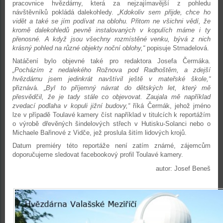
pracovnice hvězdárny, která za nejzajímavější z pohledu
návštěvníků pokládá dalekohledy.
„Kdokoliv sem přijde, chce ho
vidět a také se jím podívat na oblohu. Přitom ne všichni vědí, že
kromě dalekohledů pevně instalovaných v kopulích máme i ty
přenosné. A když jsou všechny rozmístěné venku, bývá z nich
krásný pohled na různé objekty noční oblohy,“
popisuje Strnadelová.
Natáčení bylo objevné také pro redaktora Josefa Čermáka.
„Pocházím z nedalekého Rožnova pod Radhoštěm, a zdejší
hvězdárnu jsem jedinkrát navštívil ještě v mateřské škole,“
přiznává.
„Byl to příjemný návrat do dětských let, který mě
přesvědčil, že je tady stále co objevovat. Zaujala mě například
zvedací podlaha v kopuli jižní budovy,“
říká Čermák, jehož jméno
lze v případě Toulavé kamery číst například v titulcích k reportážím
o výrobě dřevěných šindelových střech v Hutisku-Solanci nebo o
Michaele Bařinové z Vidče, jež proslula šitím lidových krojů.
Datum premiéry této reportáže není zatím známé, zájemcům
doporučujeme sledovat facebookový profil Toulavé kamery.
autor: Josef Beneš