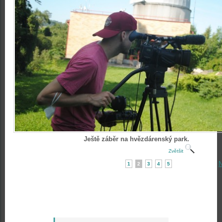
Ještě záběr na hvězdárenský park.
Zvětšit
N
1
2
3
4
5