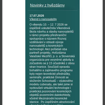
Novinky z hvězdárny
17.07.2026
Víkend s nanosatelity
O víkendu 10. – 12. 7 2026 se
úspěšně uskutečnila Víkendová
škola návrhu a stavby nanosatelitů
v rámci projektu přeshraniční
spolupráce s názvem Rozvoj
vzdělávání v oblasti vývoje
nanosatelitů a kosmických
technologií. Akci pořádali oba
partneři projektu, Hvězdárna
Valašské Meziříčí, p. o. a Slovenská
organizácia pre vesmírné aktivity a
zúčastnilo se ji 15 účastníků z obou
stran hranice. Součástí opravdu
bohatého a zajímavého programu
byly nejen teoretické přednášky,
semináře, praktické činnosti se
složením Schoolsatů – výukového
modelu cubesatu, ale také jsme si
vyzkoušeli virtuální technologie i
praktická pozorování kosmických
objektů pozemními dalekohledy,
včetně Mezinárodní kosmické
stanice. Po úspěšném absolvování