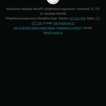
Hvězdárna Valašské Meziříčí, příspěvková organizace, Vsetínská 78, 757
01 Valašské Meziříčí
Příspěvková organizace Zlínského kraje. Telefon:
571 611 928
, Mobil:
777
277 134
, E-mail:
info@astrovm.cz
Jak chráníme Vaše osobní údaje
|
Nastavení cookies
| Vyrobil:
WebConsult.cz