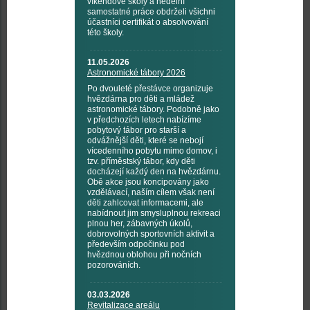
víkendové školy a nedělní
samostatné práce obdrželi všichni
účastníci certifikát o absolvování
této školy.
11.05.2026
Astronomické tábory 2026
Po dvouleté přestávce organizuje
hvězdárna pro děti a mládež
astronomické tábory. Podobně jako
v předchozích letech nabízíme
pobytový tábor pro starší a
odvážnější děti, které se nebojí
vícedenního pobytu mimo domov, i
tzv. příměstský tábor, kdy děti
docházejí každý den na hvězdárnu.
Obě akce jsou koncipovány jako
vzdělávací, naším cílem však není
děti zahlcovat informacemi, ale
nabídnout jim smysluplnou rekreaci
plnou her, zábavných úkolů,
dobrovolných sportovních aktivit a
především odpočinku pod
hvězdnou oblohou při nočních
pozorováních.
03.03.2026
Revitalizace areálu