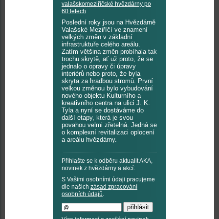
valašskomeziříčské hvězdárny po
60 letech
Poslední roky jsou na Hvězdárně
Valašské Meziříčí ve znamení
velkých změn v základní
infrastruktuře celého areálu.
Zatím většina změn probíhala tak
trochu skrytě, ať už proto, že se
jednalo o opravy či úpravy
interiérů nebo proto, že byla
skryta za hradbou stromů. První
velkou změnou bylo vybudování
nového objektu Kulturního a
kreativního centra na ulici J. K.
Tyla a nyní se dostáváme do
další etapy, která je svou
povahou velmi zřetelná. Jedná se
o komplexní revitalizaci oplocení
a areálu hvězdárny.
Přihlašte se k odběru aktualit AKA,
novinek z hvězdárny a akcí:
S Vašimi osobními údaji pracujeme
dle našich
zásad zpracování
osobních údajů
.