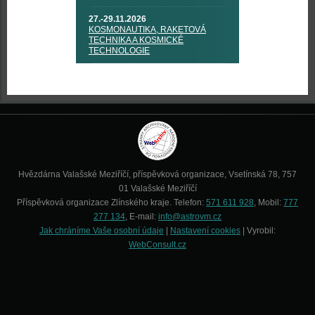
27.-29.11.2026
KOSMONAUTIKA, RAKETOVÁ
TECHNIKA A KOSMICKÉ
TECHNOLOGIE
Hvězdárna Valašské Meziříčí, příspěvková organizace, Vsetínská 78, 757
01 Valašské Meziříčí
Příspěvková organizace Zlínského kraje. Telefon:
571 611 928
, Mobil:
777
277 134
, E-mail:
info@astrovm.cz
Jak chráníme Vaše osobní údaje
|
Nastavení cookies
| Vyrobil:
WebConsult.cz