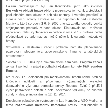
Dalším přednášejícím byl Jan Kondziolka, jenž jako iniciátor
Beskydské oblasti tmavé oblohy
prezentoval její vznik a představil
posluchačům tuto oblast z pohledu ochrany životního prostředí a
zvláště noční oblohy. Dostalo se i na připomenutí pádu meteoritu
Morávka, který se odehrál 6. 5. 2000 a jehož zbytky dopadly poblíž
stejnojmenné přehrady v dané oblasti. Diskutovala se i možnost
uspořádání další vyhledávací expedice v roce 2015, protože podle
předpokladů se zde nachází ještě několik kilogramů meteorické
hmoty.
Vzhledem k deštivému večeru proběhla namísto plánovaného
pozorování předpremiéra absolventského filmu o amatérských
astronomech.
Sobota 18. 10. 2014 byla hlavním dnem semináře. Program zahájil
aktuální pohled na právě probíhající
výzkum komety 67/P sondou
Rosetta
.
Ivo Míček ze Společnosti pro meziplanetární hmotu nabídl přehled
klíčových událostí a připomenutí významných výsledků
dosavadního výzkumu evropské sondy Rosetta. Zvláště přiblížil
výběr přistávacích oblastí a další očekávané výzkumy po přistání
sondy Philae, plánovaném na 12. 11. 2014.
Dopoledne pokračovalo vystoupením Lea Kornoše z AGO Modra na
téma
Pozorovanie meteorov kamerami AMOS
. Posluchačům v