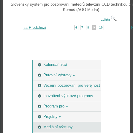
Slovenský systém pro pozorování meteorů televziní CCD technikou pře
Kornoš (AGO Modra).
Zvětšit
«« Předchozí
N
6
7
8
9
10
Kalendář akcí
Putovní výstavy »
Večerní pozorování pro veřejnost
Inovativní výukové programy
Program pro »
Projekty »
Mediální výstupy