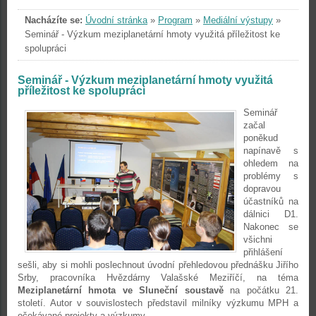
Nacházíte se:
Úvodní stránka
»
Program
»
Mediální výstupy
»
Seminář - Výzkum meziplanetární hmoty využitá příležitost ke
spolupráci
Seminář - Výzkum meziplanetární hmoty využitá
příležitost ke spolupráci
Seminář
začal
poněkud
napínavě s
ohledem na
problémy s
dopravou
účastníků na
dálnici D1.
Nakonec se
všichni
přihlášení
sešli, aby si mohli poslechnout úvodní přehledovou přednášku Jiřího
Srby, pracovníka Hvězdárny Valašské Meziříčí, na téma
Meziplanetární hmota ve Sluneční soustavě
na počátku 21.
století. Autor v souvislostech představil milníky výzkumu MPH a
očekávané projekty a výzkumy.