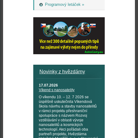
Programový letáček »
Novinky z hvězdárny
17.07.2026
Víkend s nanosatelity
O víkendu 10. – 12. 7 2026 se
úspěšně uskutečnila Víkendová
škola návrhu a stavby nanosatelitů
v rámci projektu přeshraniční
spolupráce s názvem Rozvoj
vzdělávání v oblasti vývoje
nanosatelitů a kosmických
technologií. Akci pořádali oba
partneři projektu, Hvězdárna