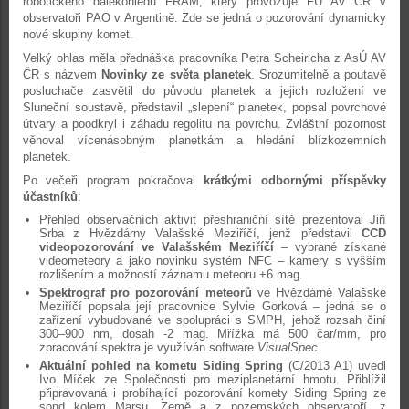
robotického dalekohledu FRAM, který provozuje FÚ AV ČR v
observatoři PAO v Argentině. Zde se jedná o pozorování dynamicky
nové skupiny komet.
Velký ohlas měla přednáška pracovníka Petra Scheiricha z AsÚ AV
ČR s názvem
Novinky ze světa planetek
. Srozumitelně a poutavě
posluchače zasvětil do původu planetek a jejich rozložení ve
Sluneční soustavě, představil „slepení“ planetek, popsal povrchové
útvary a poodkryl i záhadu regolitu na povrchu. Zvláštní pozornost
věnoval vícenásobným planetkám a hledání blízkozemních
planetek.
Po večeři program pokračoval
krátkými odbornými příspěvky
účastníků
:
Přehled observačních aktivit přeshraniční sítě prezentoval Jiří
Srba z Hvězdárny Valašské Meziříčí, jenž představil
CCD
videopozorování ve Valašském Meziříčí
– vybrané získané
videometeory a jako novinku systém NFC – kamery s vyšším
rozlišením a možností záznamu meteoru +6 mag.
Spektrograf pro pozorování meteorů
ve Hvězdárně Valašské
Meziříčí popsala její pracovnice Sylvie Gorková – jedná se o
zařízení vybudované ve spolupráci s SMPH, jehož rozsah činí
300–900 nm, dosah -2 mag. Mřížka má 500 čar/mm, pro
zpracování spektra je využíván software
VisualSpec
.
Aktuální pohled na kometu Siding Spring
(C/2013 A1) uvedl
Ivo Míček ze Společnosti pro meziplanetární hmotu. Přiblížil
připravovaná i probíhající pozorování komety Siding Spring ze
sond kolem Marsu, Země a z pozemských observatoří, z