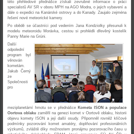
této přehledové přednášce získali zevrubné informace o práci
specialistů AV SR v oboru MPH na AGO Modra, o jejich vybavení a
dále o expedici na Kanárské ostrovy a do Kanady. Zaujalo zejména
řešení nové meteorické kamery.
Po obědě se účastníci pod vedením Jana Kondziolky přesunuli k
modelu meteoroidu Morávka, cestou si prohlédli dřevěný kostelík
Panny Marie na Grúni.
Další
odpolední
program byl
věnován
kometám.
Jakub Černý
ze
Společnosti
pro
meziplanetární hmotu se v přednášce
Kometa ISON a populace
Oortova oblaku
zaměřil na genezi komet v Oortově oblaku, historii
objevu komety ISON a její další osudy. Připomněl rovněž klíčové
podmínky pozorování komet amatéry, doplňování profesionálních
výzkumů, zvláště díky možnostem pronájmu pozorovacího času u