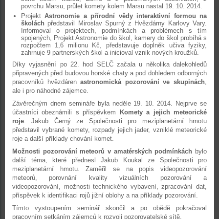
povrchu Marsu, průlet komety kolem Marsu nastal 19. 10. 2014.
Projekt
Astronomie a přírodní vědy interaktivní formou na
školách
představil Miroslav Spurný z Hvězdárny Karlovy Vary.
Informoval o projektech, podmínkách a problémech s tím
spojených, Projekt Astronomie do škol, kamery do škol probíhá s
rozpočtem 1,6 milionu Kč, představuje doplněk učiva fyziky,
zahrnuje 9 partnerských škol a inicioval vznik nových kroužků.
Díky vyjasnění po 22. hod SELČ začala u několika dalekohledů
připravených před budovou horské chaty a pod dohledem odborných
pracovníků hvězdáren
astronomická pozorování ve skupinách
,
ale i pro náhodné zájemce.
Závěrečným dnem semináře byla neděle 19. 10. 2014. Nejprve se
účastníci obeznámili s příspěvkem
Komety a jejich meteorické
roje
. Jakub Černý ze Společnosti pro meziplanetární hmotu
představil vybrané komety, rozpady jejich jader, vzniklé meteorické
roje a další příklady chování komet.
Možnosti pozorování meteorů v amatérských podmínkách
bylo
další téma, které přednesl Jakub Koukal ze Společnosti pro
meziplanetární hmotu. Zaměřil se na popis videopozorování
meteorů, porovnání kvality vizuálních pozorování a
videopozorování, možnosti technického vybavení, zpracování dat,
příspěvek k identifikaci rojů jižní oblohy a na příklady pozorování.
Tímto vystoupením seminář skončil a po obědě pokračoval
pracovním setkáním zájemců k rozvoji pozorovatelské sítě.