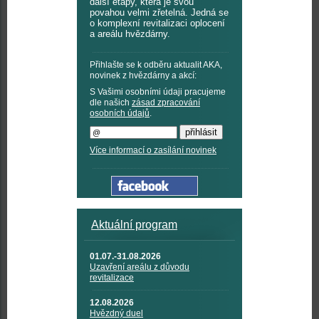
další etapy, která je svou
povahou velmi zřetelná. Jedná se
o komplexní revitalizaci oplocení
a areálu hvězdárny.
Přihlašte se k odběru aktualit AKA,
novinek z hvězdárny a akcí:
S Vašimi osobními údaji pracujeme
dle našich
zásad zpracování
osobních údajů
.
Více informací o zasílání novinek
Aktuální program
01.07.-31.08.2026
Uzavření areálu z důvodu
revitalizace
12.08.2026
Hvězdný duel