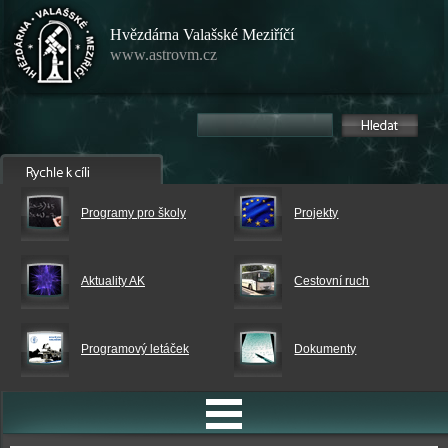
Hvězdárna Valašské Meziříčí
www.astrovm.cz
Programy pro školy
Projekty
Aktuality AK
Cestovní ruch
Programový letáček
Dokumenty