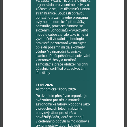
Valašské Meziříčí, p. o. a Slovenská
organizácia pre vesmírné aktivity a
zúčastnilo se ji 15 účastníků z obou
stran hranice. Součástí opravdu
bohatého a zajímavého programu
byly nejen teoretické přednášky,
semináře, praktické činnosti se
složením Schoolsatů – výukového
modelu cubesatu, ale také jsme si
vyzkoušeli virtuální technologie i
praktická pozorování kosmických
objektů pozemními dalekohledy,
včetně Mezinárodní kosmické
stanice. Po úspěšném absolvování
víkendové školy a nedělní
samostatné práce obdrželi všichni
účastníci certifikát o absolvování
této školy.
11.05.2026
Astronomické tábory 2026
Po dvouleté přestávce organizuje
hvězdárna pro děti a mládež
astronomické tábory. Podobně jako
v předchozích letech nabízíme
pobytový tábor pro starší a
odvážnější děti, které se nebojí
vícedenního pobytu mimo domov, i
tzv. příměstský tábor, kdy děti