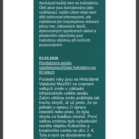
docházejí každý den na hvězdárnu.
Obě akce jsou koncipovány jako
vzdělávací, naším cílem však není
děti zahlcovat informacemi, ale
nabídnout jim smysluplnou rekreaci
plnou her, zábavných úkolů,
dobrovolných sportovních aktivit a
především odpočinku pod
hvězdnou oblohou při nočních
pozorováních.
03.03.2026
Revitalizace areálu
valašskomeziříčské hvězdárny po
60 letech
Poslední roky jsou na Hvězdárně
Valašské Meziříčí ve znamení
velkých změn v základní
infrastruktuře celého areálu.
Zatím většina změn probíhala tak
trochu skrytě, ať už proto, že se
jednalo o opravy či úpravy
interiérů nebo proto, že byla
skryta za hradbou stromů. První
velkou změnou bylo vybudování
nového objektu Kulturního a
kreativního centra na ulici J. K.
Tyla a nyní se dostáváme do