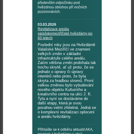
především odpočinku pod
hvězdnou oblohou při nočních
pozorováních.
03.03.2026
Revitalizace areálu
valašskomeziříčské hvězdárny po
60 letech
Poslední roky jsou na Hvězdárně
Valašské Meziříčí ve znamení
velkých změn v základní
infrastruktuře celého areálu.
Zatím většina změn probíhala tak
trochu skrytě, ať už proto, že se
jednalo o opravy či úpravy
interiérů nebo proto, že byla
skryta za hradbou stromů. První
velkou změnou bylo vybudování
nového objektu Kulturního a
kreativního centra na ulici J. K.
Tyla a nyní se dostáváme do
další etapy, která je svou
povahou velmi zřetelná. Jedná se
o komplexní revitalizaci oplocení
a areálu hvězdárny.
Přihlašte se k odběru aktualit AKA,