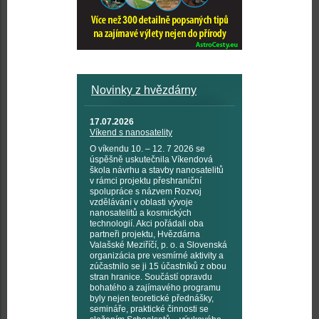
Novinky z hvězdárny
17.07.2026
Víkend s nanosatelity
O víkendu 10. – 12. 7 2026 se
úspěšně uskutečnila Víkendová
škola návrhu a stavby nanosatelitů
v rámci projektu přeshraniční
spolupráce s názvem Rozvoj
vzdělávání v oblasti vývoje
nanosatelitů a kosmických
technologií. Akci pořádali oba
partneři projektu, Hvězdárna
Valašské Meziříčí, p. o. a Slovenská
organizácia pre vesmírné aktivity a
zúčastnilo se ji 15 účastníků z obou
stran hranice. Součástí opravdu
bohatého a zajímavého programu
byly nejen teoretické přednášky,
semináře, praktické činnosti se