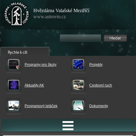
Hvězdárna Valašské Meziříčí
www.astrovm.cz
Programy pro školy
Projekty
Aktuality AK
Cestovní ruch
Programový letáček
Dokumenty