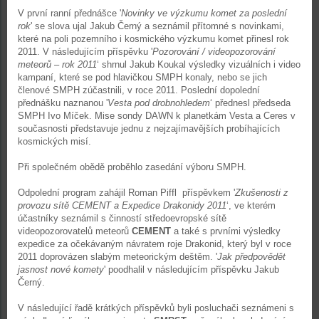
V první ranní přednášce '
Novinky ve výzkumu komet za poslední
rok
' se slova ujal Jakub Černý a seznámil přítomné s novinkami,
které na poli pozemního i kosmického výzkumu komet přinesl rok
2011. V následujícím příspěvku '
Pozorování / videopozorování
meteorů – rok 2011
‘ shrnul Jakub Koukal výsledky vizuálních i video
kampaní, které se pod hlavičkou SMPH konaly, nebo se jich
členové SMPH zúčastnili, v roce 2011. Poslední dopolední
přednášku naznanou '
Vesta pod drobnohledem
‘ přednesl předseda
SMPH Ivo Míček. Mise sondy DAWN k planetkám Vesta a Ceres v
současnosti představuje jednu z nejzajímavějších probíhajících
kosmických misí.
Při společném obědě proběhlo zasedání výboru SMPH.
Odpolední program zahájil Roman Piffl příspěvkem '
Zkušenosti z
provozu sítě CEMENT a Expedice Drakonidy 2011
‘, ve kterém
účastníky seznámil s činností středoevropské sítě
videopozorovatelů meteorů
CEMENT
a také s prvními výsledky
expedice za očekávaným návratem roje Drakonid, který byl v roce
2011 doprovázen slabým meteorickým deštěm. '
Jak předpovědět
jasnost nové komety
' poodhalil v následujícím příspěvku Jakub
Černý.
V následující řadě krátkých příspěvků byli posluchači seznámeni s