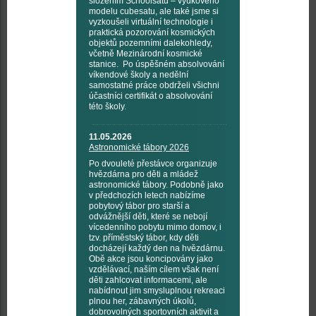
složením Schoolsatů – výukového
modelu cubesatu, ale také jsme si
vyzkoušeli virtuální technologie i
praktická pozorování kosmických
objektů pozemními dalekohledy,
včetně Mezinárodní kosmické
stanice. Po úspěšném absolvování
víkendové školy a nedělní
samostatné práce obdrželi všichni
účastníci certifikát o absolvování
této školy.
11.05.2026
Astronomické tábory 2026
Po dvouleté přestávce organizuje
hvězdárna pro děti a mládež
astronomické tábory. Podobně jako
v předchozích letech nabízíme
pobytový tábor pro starší a
odvážnější děti, které se nebojí
vícedenního pobytu mimo domov, i
tzv. příměstský tábor, kdy děti
docházejí každý den na hvězdárnu.
Obě akce jsou koncipovány jako
vzdělávací, naším cílem však není
děti zahlcovat informacemi, ale
nabídnout jim smysluplnou rekreaci
plnou her, zábavných úkolů,
dobrovolných sportovních aktivit a