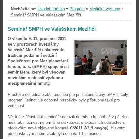
Nacházíte se:
Úvodní stránka
»
Program
»
Mediální výstupy
»
Seminář SMPH ve Valašském Meziříčí
Seminář SMPH ve Valašském Meziříčí
O víkendu 9.-11. prosince 2011
se v prostorách hvězdárny
Valašské Meziříčí uskutečnilo
tradiční podzimní setkání
Společnosti pro Meziplanetární
hmotu, o. s. (SMPH) spojené se
seminářem, který byl věnován
novinkám v oblasti výzkumu
meziplanetární hmoty.
Přestože se jedná o akci určenou pro přihlášené členy SMPH, celý
program i jednotlivé odborné příspěvky byly přístupné také pro
veřejnost.
Někteří z účastníků semináře dorazili do místa konání již v pátek a
měli tak možnost neformálně diskutovat o aktuálních událostech,
především nově objevené kometě
C/2011 W3 (Lovejoy)
. Hlavním
přednáškovým dnem však byla sobota 10. prosince.