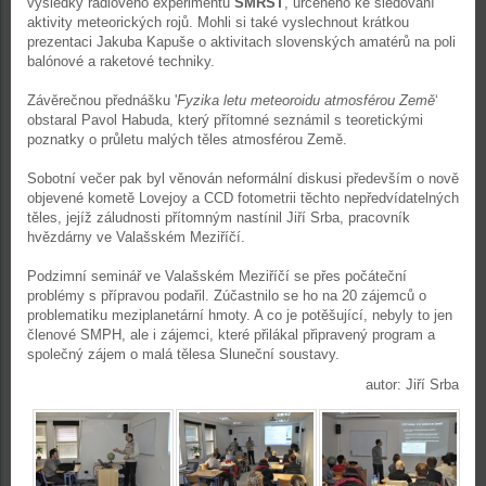
výsledky rádiového experimentu
SMRST
, určeného ke sledování
aktivity meteorických rojů. Mohli si také vyslechnout krátkou
prezentaci Jakuba Kapuše o aktivitach slovenských amatérů na poli
balónové a raketové techniky.
Závěrečnou přednášku '
Fyzika letu meteoroidu atmosférou Země
‘
obstaral Pavol Habuda, který přítomné seznámil s teoretickými
poznatky o průletu malých těles atmosférou Země.
Sobotní večer pak byl věnován neformální diskusi především o nově
objevené kometě Lovejoy a CCD fotometrii těchto nepředvídatelných
těles, jejíž záludnosti přítomným nastínil Jiří Srba, pracovník
hvězdárny ve Valašském Meziříčí.
Podzimní seminář ve Valašském Meziříčí se přes počáteční
problémy s přípravou podařil. Zúčastnilo se ho na 20 zájemců o
problematiku meziplanetární hmoty. A co je potěšující, nebyly to jen
členové SMPH, ale i zájemci, které přilákal připravený program a
společný zájem o malá tělesa Sluneční soustavy.
autor: Jiří Srba