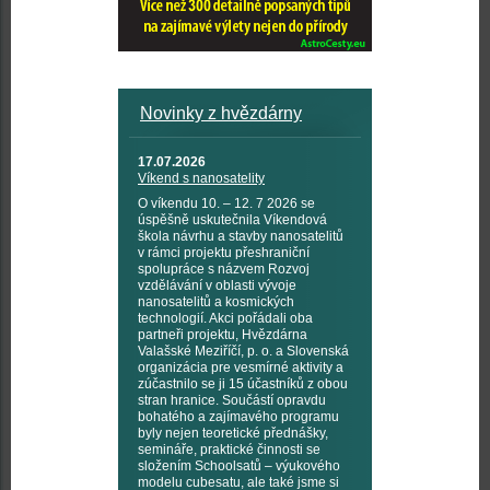
Novinky z hvězdárny
17.07.2026
Víkend s nanosatelity
O víkendu 10. – 12. 7 2026 se
úspěšně uskutečnila Víkendová
škola návrhu a stavby nanosatelitů
v rámci projektu přeshraniční
spolupráce s názvem Rozvoj
vzdělávání v oblasti vývoje
nanosatelitů a kosmických
technologií. Akci pořádali oba
partneři projektu, Hvězdárna
Valašské Meziříčí, p. o. a Slovenská
organizácia pre vesmírné aktivity a
zúčastnilo se ji 15 účastníků z obou
stran hranice. Součástí opravdu
bohatého a zajímavého programu
byly nejen teoretické přednášky,
semináře, praktické činnosti se
složením Schoolsatů – výukového
modelu cubesatu, ale také jsme si