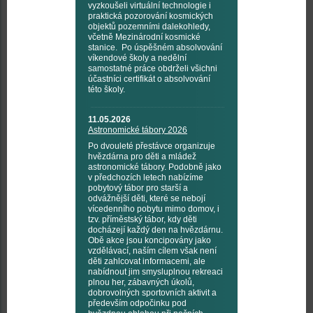
vyzkoušeli virtuální technologie i
praktická pozorování kosmických
objektů pozemními dalekohledy,
včetně Mezinárodní kosmické
stanice. Po úspěšném absolvování
víkendové školy a nedělní
samostatné práce obdrželi všichni
účastníci certifikát o absolvování
této školy.
11.05.2026
Astronomické tábory 2026
Po dvouleté přestávce organizuje
hvězdárna pro děti a mládež
astronomické tábory. Podobně jako
v předchozích letech nabízíme
pobytový tábor pro starší a
odvážnější děti, které se nebojí
vícedenního pobytu mimo domov, i
tzv. příměstský tábor, kdy děti
docházejí každý den na hvězdárnu.
Obě akce jsou koncipovány jako
vzdělávací, naším cílem však není
děti zahlcovat informacemi, ale
nabídnout jim smysluplnou rekreaci
plnou her, zábavných úkolů,
dobrovolných sportovních aktivit a
především odpočinku pod