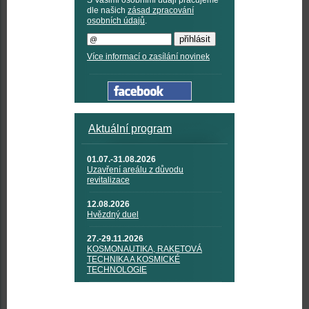
S Vašimi osobními údaji pracujeme
dle našich
zásad zpracování
osobních údajů
.
Více informací o zasílání novinek
Aktuální program
01.07.-31.08.2026
Uzavření areálu z důvodu
revitalizace
12.08.2026
Hvězdný duel
27.-29.11.2026
KOSMONAUTIKA, RAKETOVÁ
TECHNIKA A KOSMICKÉ
TECHNOLOGIE