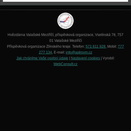
Hvězdárna Valašské Meziříčí, příspěvková organizace, Vsetínská 78, 757
01 Valašské Meziříčí
Příspěvková organizace Zlínského kraje. Telefon:
571 611 928
, Mobil:
777
277 134
, E-mail:
info@astrovm.cz
Jak chráníme Vaše osobní údaje
|
Nastavení cookies
| Vyrobil:
WebConsult.cz