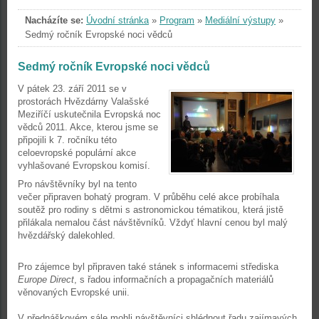
Nacházíte se:
Úvodní stránka
»
Program
»
Mediální výstupy
»
Sedmý ročník Evropské noci vědců
Sedmý ročník Evropské noci vědců
V pátek 23. září 2011 se v
prostorách Hvězdárny Valašské
Meziříčí uskutečnila Evropská noc
vědců 2011. Akce, kterou jsme se
připojili k 7. ročníku této
celoevropské populární akce
vyhlašované Evropskou komisí.
Pro návštěvníky byl na tento
večer připraven bohatý program. V průběhu celé akce probíhala
soutěž pro rodiny s dětmi s astronomickou tématikou, která jistě
přilákala nemalou část návštěvníků. Vždyť hlavní cenou byl malý
hvězdářský dalekohled.
Pro zájemce byl připraven také stánek s informacemi střediska
Europe Direct
, s řadou informačních a propagačních materiálů
věnovaných Evropské unii.
V přednáškovém sále mohli návštěvníci shlédnout řadu zajímavých