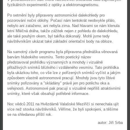
fyzikálních experimentů z optiky a elektromagnetismu.
Po setmění byly připraveny astronomické dalekohledy pro
pozorování noční oblohy. Počasí nám tentokrát neobvykle přálo,
nebylo ani zataženo, ani nebyla zima. Nad hlavami se nám klenula
letní Mléčná dráha, takže zážitek nejen z pohledu do dalekohledu,
ale také pouhým okem, byl takřka dokonalý. Mohli jsme tedy
návštěvníkům ukázat také základní orientační body na obloze.
Na samotný závěr programu byla připravena přednáška věnovaná
barvám hlubokého vesmíru. Tento poetický název
představoval prohlídku významných a mnohdy i vizuálně
přitažlivých snímků blízkého i vzdáleného vesmíru. Tato prohlídka
byla ukázkou toho, co vše lze z pořízených snímků vyčíst a jakým
způsobem vlastně astronomové pracují. Mnohdy jsou tyto líbivé
snímky pořizovány a "skládány" právě jen pro potěchu oka a
veřejnosti. Astronomové pak pracují s vizuálně nepříliš atraktivními
snímky, které však obsahují potřebné informace.
Noc vědců 2011 na Hvězdárně Valašské Meziříčí si nenechala ujít
více než stovka návštěvníků. Věříme, že byli spokojeni, a těšíme
se na shledanou příští rok.
autor: Jiří Srba