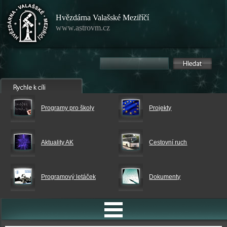
Hvězdárna Valašské Meziříčí
www.astrovm.cz
Programy pro školy
Projekty
Aktuality AK
Cestovní ruch
Programový letáček
Dokumenty