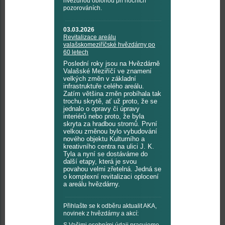
hvězdnou oblohou při nočních
pozorováních.
03.03.2026
Revitalizace areálu
valašskomeziříčské hvězdárny po
60 letech
Poslední roky jsou na Hvězdárně
Valašské Meziříčí ve znamení
velkých změn v základní
infrastruktuře celého areálu.
Zatím většina změn probíhala tak
trochu skrytě, ať už proto, že se
jednalo o opravy či úpravy
interiérů nebo proto, že byla
skryta za hradbou stromů. První
velkou změnou bylo vybudování
nového objektu Kulturního a
kreativního centra na ulici J. K.
Tyla a nyní se dostáváme do
další etapy, která je svou
povahou velmi zřetelná. Jedná se
o komplexní revitalizaci oplocení
a areálu hvězdárny.
Přihlašte se k odběru aktualit AKA,
novinek z hvězdárny a akcí: