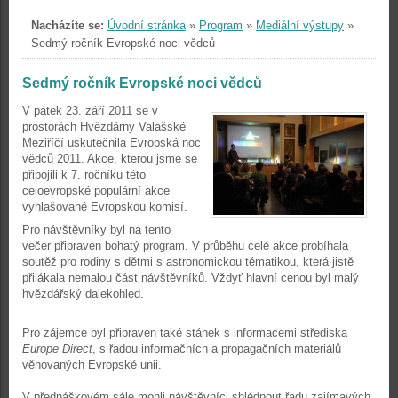
Nacházíte se:
Úvodní stránka
»
Program
»
Mediální výstupy
»
Sedmý ročník Evropské noci vědců
Sedmý ročník Evropské noci vědců
V pátek 23. září 2011 se v
prostorách Hvězdárny Valašské
Meziříčí uskutečnila Evropská noc
vědců 2011. Akce, kterou jsme se
připojili k 7. ročníku této
celoevropské populární akce
vyhlašované Evropskou komisí.
Pro návštěvníky byl na tento
večer připraven bohatý program. V průběhu celé akce probíhala
soutěž pro rodiny s dětmi s astronomickou tématikou, která jistě
přilákala nemalou část návštěvníků. Vždyť hlavní cenou byl malý
hvězdářský dalekohled.
Pro zájemce byl připraven také stánek s informacemi střediska
Europe Direct
, s řadou informačních a propagačních materiálů
věnovaných Evropské unii.
V přednáškovém sále mohli návštěvníci shlédnout řadu zajímavých