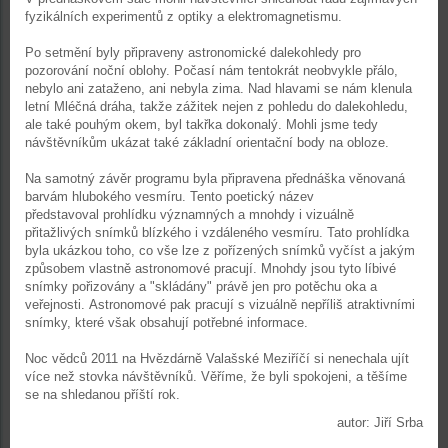
fyzikálních experimentů z optiky a elektromagnetismu.
Po setmění byly připraveny astronomické dalekohledy pro
pozorování noční oblohy. Počasí nám tentokrát neobvykle přálo,
nebylo ani zataženo, ani nebyla zima. Nad hlavami se nám klenula
letní Mléčná dráha, takže zážitek nejen z pohledu do dalekohledu,
ale také pouhým okem, byl takřka dokonalý. Mohli jsme tedy
návštěvníkům ukázat také základní orientační body na obloze.
Na samotný závěr programu byla připravena přednáška věnovaná
barvám hlubokého vesmíru. Tento poetický název
představoval prohlídku významných a mnohdy i vizuálně
přitažlivých snímků blízkého i vzdáleného vesmíru. Tato prohlídka
byla ukázkou toho, co vše lze z pořízených snímků vyčíst a jakým
způsobem vlastně astronomové pracují. Mnohdy jsou tyto líbivé
snímky pořizovány a "skládány" právě jen pro potěchu oka a
veřejnosti. Astronomové pak pracují s vizuálně nepříliš atraktivními
snímky, které však obsahují potřebné informace.
Noc vědců 2011 na Hvězdárně Valašské Meziříčí si nenechala ujít
více než stovka návštěvníků. Věříme, že byli spokojeni, a těšíme
se na shledanou příští rok.
autor: Jiří Srba