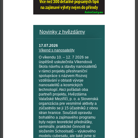
Novinky z hvězdárny
17.07.2026
Víkend s nanosatelity
O víkendu 10. – 12. 7 2026 se
úspěšně uskutečnila Víkendová
škola návrhu a stavby nanosatelitů
v rámci projektu přeshraniční
spolupráce s názvem Rozvoj
vzdělávání v oblasti vývoje
nanosatelitů a kosmických
technologií. Akci pořádali oba
partneři projektu, Hvězdárna
Valašské Meziříčí, p. o. a Slovenská
organizácia pre vesmírné aktivity a
zúčastnilo se ji 15 účastníků z obou
stran hranice. Součástí opravdu
bohatého a zajímavého programu
byly nejen teoretické přednášky,
semináře, praktické činnosti se
složením Schoolsatů – výukového
modelu cubesatu, ale také jsme si