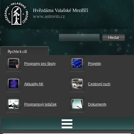
Hvězdárna Valašské Meziříčí
www.astrovm.cz
Programy pro školy
Projekty
Aktuality AK
Cestovní ruch
Programový letáček
Dokumenty