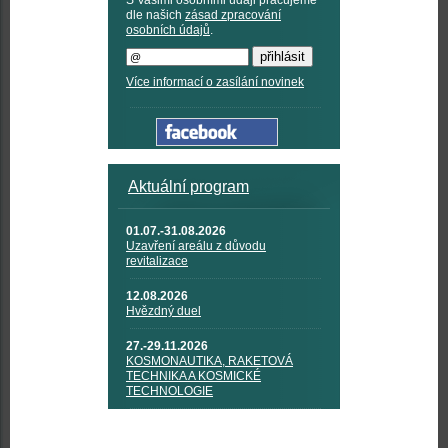
S Vašimi osobními údaji pracujeme
dle našich
zásad zpracování
osobních údajů
.
Více informací o zasílání novinek
Aktuální program
01.07.-31.08.2026
Uzavření areálu z důvodu
revitalizace
12.08.2026
Hvězdný duel
27.-29.11.2026
KOSMONAUTIKA, RAKETOVÁ
TECHNIKA A KOSMICKÉ
TECHNOLOGIE