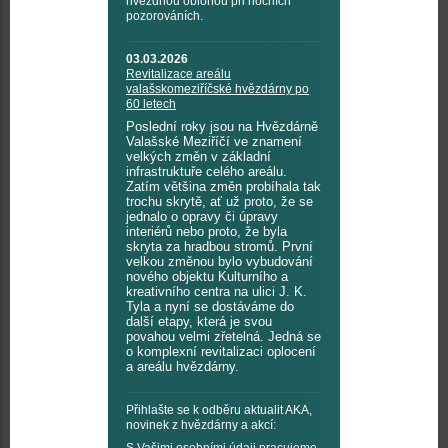
hvězdnou oblohou při nočních
pozorováních.
03.03.2026
Revitalizace areálu
valašskomeziříčské hvězdárny po
60 letech
Poslední roky jsou na Hvězdárně
Valašské Meziříčí ve znamení
velkých změn v základní
infrastruktuře celého areálu.
Zatím většina změn probíhala tak
trochu skrytě, ať už proto, že se
jednalo o opravy či úpravy
interiérů nebo proto, že byla
skryta za hradbou stromů. První
velkou změnou bylo vybudování
nového objektu Kulturního a
kreativního centra na ulici J. K.
Tyla a nyní se dostáváme do
další etapy, která je svou
povahou velmi zřetelná. Jedná se
o komplexní revitalizaci oplocení
a areálu hvězdárny.
Přihlašte se k odběru aktualit AKA,
novinek z hvězdárny a akcí: