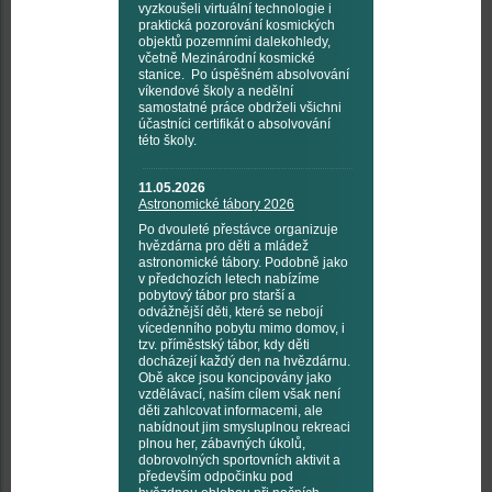
vyzkoušeli virtuální technologie i
praktická pozorování kosmických
objektů pozemními dalekohledy,
včetně Mezinárodní kosmické
stanice. Po úspěšném absolvování
víkendové školy a nedělní
samostatné práce obdrželi všichni
účastníci certifikát o absolvování
této školy.
11.05.2026
Astronomické tábory 2026
Po dvouleté přestávce organizuje
hvězdárna pro děti a mládež
astronomické tábory. Podobně jako
v předchozích letech nabízíme
pobytový tábor pro starší a
odvážnější děti, které se nebojí
vícedenního pobytu mimo domov, i
tzv. příměstský tábor, kdy děti
docházejí každý den na hvězdárnu.
Obě akce jsou koncipovány jako
vzdělávací, naším cílem však není
děti zahlcovat informacemi, ale
nabídnout jim smysluplnou rekreaci
plnou her, zábavných úkolů,
dobrovolných sportovních aktivit a
především odpočinku pod