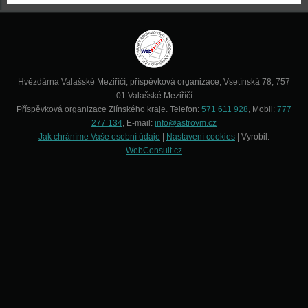
Hvězdárna Valašské Meziříčí, příspěvková organizace, Vsetínská 78, 757
01 Valašské Meziříčí
Příspěvková organizace Zlínského kraje. Telefon:
571 611 928
, Mobil:
777
277 134
, E-mail:
info@astrovm.cz
Jak chráníme Vaše osobní údaje
|
Nastavení cookies
| Vyrobil:
WebConsult.cz