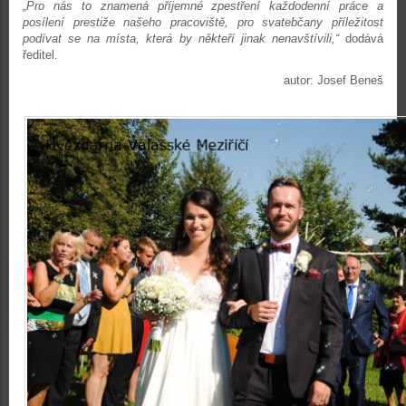
„Pro nás to znamená příjemné zpestření každodenní práce a
posílení prestiže našeho pracoviště, pro svatebčany příležitost
podívat se na místa, která by někteří jinak nenavštívili,“
dodává
ředitel.
autor: Josef Beneš