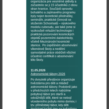
organizácia pre vesmírné aktivity a
zúčastnilo se ji 15 účastníků z obou
stran hranice. Součástí opravdu
bohatého a zajímavého programu
byly nejen teoretické přednášky,
semináře, praktické činnosti se
složením Schoolsatů – výukového
modelu cubesatu, ale také jsme si
vyzkoušeli virtuální technologie i
praktická pozorování kosmických
objektů pozemními dalekohledy,
včetně Mezinárodní kosmické
stanice. Po úspěšném absolvování
víkendové školy a nedělní
samostatné práce obdrželi všichni
účastníci certifikát o absolvování
této školy.
11.05.2026
Astronomické tábory 2026
Po dvouleté přestávce organizuje
hvězdárna pro děti a mládež
astronomické tábory. Podobně jako
v předchozích letech nabízíme
pobytový tábor pro starší a
odvážnější děti, které se nebojí
vícedenního pobytu mimo domov, i
tzv. příměstský tábor, kdy děti
docházejí každý den na hvězdárnu.