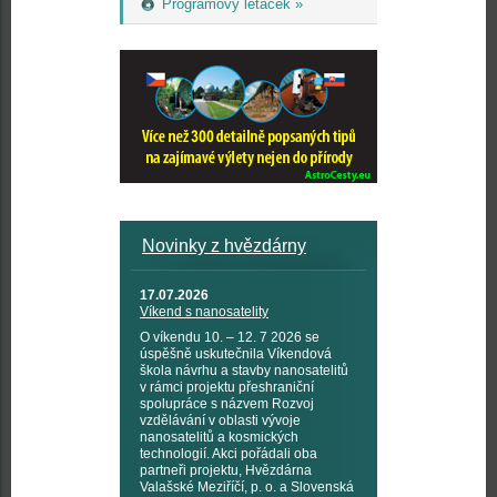
Programový letáček »
Novinky z hvězdárny
17.07.2026
Víkend s nanosatelity
O víkendu 10. – 12. 7 2026 se
úspěšně uskutečnila Víkendová
škola návrhu a stavby nanosatelitů
v rámci projektu přeshraniční
spolupráce s názvem Rozvoj
vzdělávání v oblasti vývoje
nanosatelitů a kosmických
technologií. Akci pořádali oba
partneři projektu, Hvězdárna
Valašské Meziříčí, p. o. a Slovenská