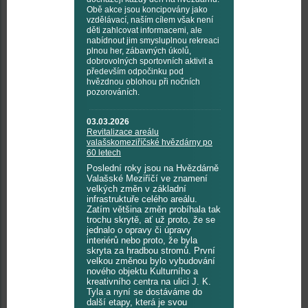
Obě akce jsou koncipovány jako
vzdělávací, naším cílem však není
děti zahlcovat informacemi, ale
nabídnout jim smysluplnou rekreaci
plnou her, zábavných úkolů,
dobrovolných sportovních aktivit a
především odpočinku pod
hvězdnou oblohou při nočních
pozorováních.
03.03.2026
Revitalizace areálu
valašskomeziříčské hvězdárny po
60 letech
Poslední roky jsou na Hvězdárně
Valašské Meziříčí ve znamení
velkých změn v základní
infrastruktuře celého areálu.
Zatím většina změn probíhala tak
trochu skrytě, ať už proto, že se
jednalo o opravy či úpravy
interiérů nebo proto, že byla
skryta za hradbou stromů. První
velkou změnou bylo vybudování
nového objektu Kulturního a
kreativního centra na ulici J. K.
Tyla a nyní se dostáváme do
další etapy, která je svou