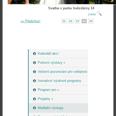
Svatba v parku hvězdárny 14
Zvětšit
«« Předchozí
11
12
13
14
15
Kalendář akcí
Putovní výstavy »
Večerní pozorování pro veřejnost
Inovativní výukové programy
Program pro »
Projekty »
Mediální výstupy