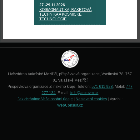
27.-29.11.2026
KOSMONAUTIKA, RAKETOVÁ
TECHNIKA A KOSMICKÉ
TECHNOLOGIE
Hvězdárna Valašské Meziříčí, příspěvková organizace, Vsetínská 78, 757
01 Valašské Meziříčí
Příspěvková organizace Zlínského kraje. Telefon:
571 611 928
, Mobil:
777
277 134
, E-mail:
info@astrovm.cz
Jak chráníme Vaše osobní údaje
|
Nastavení cookies
| Vyrobil:
WebConsult.cz