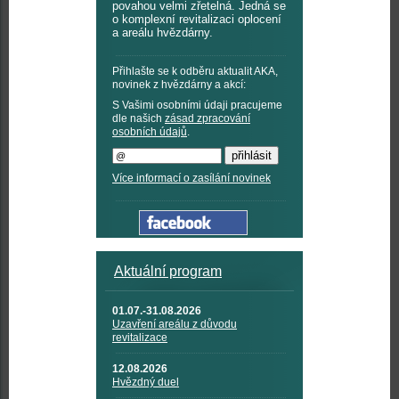
povahou velmi zřetelná. Jedná se
o komplexní revitalizaci oplocení
a areálu hvězdárny.
Přihlašte se k odběru aktualit AKA,
novinek z hvězdárny a akcí:
S Vašimi osobními údaji pracujeme
dle našich
zásad zpracování
osobních údajů
.
Více informací o zasílání novinek
Aktuální program
01.07.-31.08.2026
Uzavření areálu z důvodu
revitalizace
12.08.2026
Hvězdný duel