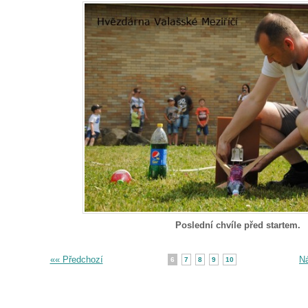
Poslední chvíle před startem.
«« Předchozí
Ná
6
7
8
9
10