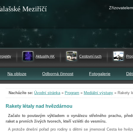
alašské Meziříčí
Zřizovatelem
rojekty
Aktuality AK
Cestovní ruch
Pro
Na obloze
Odborná činnost
Fotogalerie
Dě
Nacházíte se:
Úvodní stránka
»
Program
»
Mediální výstupy
»
Rakety l
Rakety létaly nad hvězdárnou
Začalo to poutavým výkladem o vynálezu střelného prachu, pře
raket a prvních živých tvorech, kteří vzlétli do vesmíru.
A protože dnešní pořad pro rodiny s dětmi se jmenoval Cesta ke hvěz