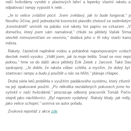
naší hvězdárny vyrobit z plastových lahví a lepenky vlastní raketu a
odpalovací rampy vypustit k nebi...
„Je to velice zvláštní pocit. Jsem zvědavý, jak to bude fungovat,“
p
Nového Jičína, jenž jednoduché kosmické plavidlo zhotovil se sedmilet
„konstruktéři“ umístili na palubu své rakety list papíru se vzkazem.
„Vl
domečku, který jsem sám namaloval,“
chlubí se pětiletý Vašek Strn
otevřeli mimozemšťani ve vesmíru,“
dodává jeho o tři roky starší kam
města.
Rakety, částečně naplněné vodou a poháněné napumpovaným vzduche
desítek metrů vysoko.
„Viděl jsem, jak ta moje letěla. Snad se moc nep
jednou,“
hrne se do další akce pětiletý Erik Zetek z Jarcové. Také Da
spokojený.
„Je dobře, že raketa vůbec vzlétla, a myslím, že dobrý byl
startovací rampu a budu ji pouštět u nás na hřišti,“
plánuje chlapec.
Druhá série letů proběhla s využitím padákového systému, který ztlumil
na její opakované použití.
„Po několika nezdařených pokusech jsme ho v
vytiskli v naší hvězdárně,“
prozrazuje odborný pracovník Tomáš Pečiva
stejně jako návštěvníci.
„Byl naprosto vydařený. Rakety létaly, jak měly,
jako velice schopní,“
usmívá se autor pořadu.
Zvuková reportáž z akce
zde
.