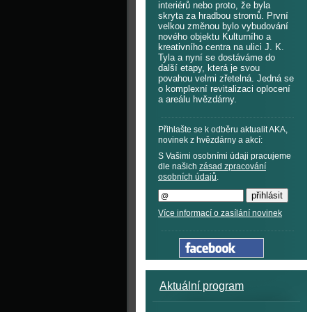
interiérů nebo proto, že byla
skryta za hradbou stromů. První
velkou změnou bylo vybudování
nového objektu Kulturního a
kreativního centra na ulici J. K.
Tyla a nyní se dostáváme do
další etapy, která je svou
povahou velmi zřetelná. Jedná se
o komplexní revitalizaci oplocení
a areálu hvězdárny.
Přihlašte se k odběru aktualit AKA,
novinek z hvězdárny a akcí:
S Vašimi osobními údaji pracujeme
dle našich
zásad zpracování
osobních údajů
.
Více informací o zasílání novinek
Aktuální program