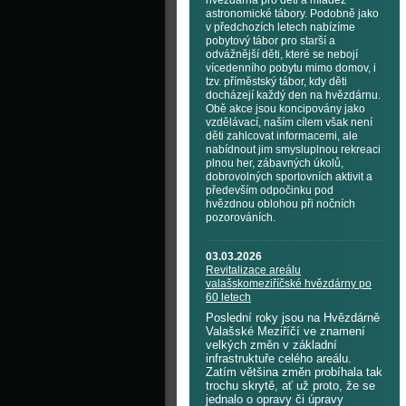
hvězdárna pro děti a mládež
astronomické tábory. Podobně jako
v předchozích letech nabízíme
pobytový tábor pro starší a
odvážnější děti, které se nebojí
vícedenního pobytu mimo domov, i
tzv. příměstský tábor, kdy děti
docházejí každý den na hvězdárnu.
Obě akce jsou koncipovány jako
vzdělávací, naším cílem však není
děti zahlcovat informacemi, ale
nabídnout jim smysluplnou rekreaci
plnou her, zábavných úkolů,
dobrovolných sportovních aktivit a
především odpočinku pod
hvězdnou oblohou při nočních
pozorováních.
03.03.2026
Revitalizace areálu
valašskomeziříčské hvězdárny po
60 letech
Poslední roky jsou na Hvězdárně
Valašské Meziříčí ve znamení
velkých změn v základní
infrastruktuře celého areálu.
Zatím většina změn probíhala tak
trochu skrytě, ať už proto, že se
jednalo o opravy či úpravy