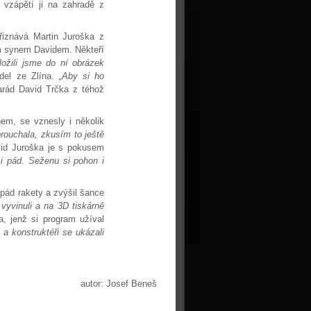
 vzápětí ji na zahradě z
řiznává Martin Juroška z
ým synem Davidem. Někteří
ožili jsme do ní obrázek
adel ze Zlína.
„Aby si ho
arád David Trčka z téhož
m, se vznesly i několik
orouchala, zkusím to ještě
vid Juroška je s pokusem
 i pád. Seženu si pohon i
 pád rakety a zvýšil šance
yvinuli a na 3D tiskárně
, jenž si program užíval
 a konstruktéři se ukázali
autor: Josef Beneš