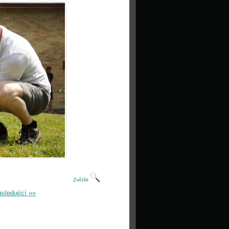
Zvětšit
sledující »»