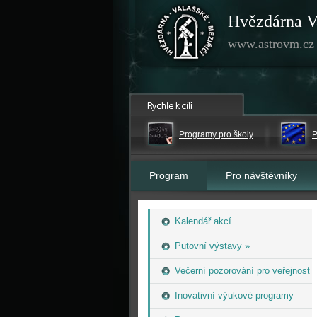
Hvězdárna V
www.astrovm.cz
Programy pro školy
P
Program
Pro návštěvníky
Kalendář akcí
Putovní výstavy »
Večerní pozorování pro veřejnost
Inovativní výukové programy