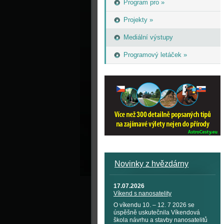
Program pro »
Projekty »
Mediální výstupy
Programový letáček »
Novinky z hvězdárny
17.07.2026
Víkend s nanosatelity
O víkendu 10. – 12. 7 2026 se
úspěšně uskutečnila Víkendová
škola návrhu a stavby nanosatelitů