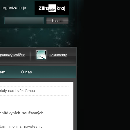
 organizace je
gramový letáček
Dokumenty
tem
O nás
étaly nad hvězdárnou
dchůdkyních současných
dám, mohli si návštěvníci