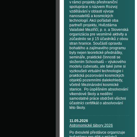
v rámci projektu přeshraniční
spolupráce s názvem Rozvoj
vzdělávání v oblasti vývoje
nanosatelitů a kosmických
technologií. Akci pořádali oba
partneři projektu, Hvězdárna
Valašské Meziříčí, p. o. a Slovenská
organizácia pre vesmírné aktivity a
zúčastnilo se ji 15 účastníků z obou
stran hranice. Součástí opravdu
bohatého a zajímavého programu
byly nejen teoretické přednášky,
semináře, praktické činnosti se
složením Schoolsatů – výukového
modelu cubesatu, ale také jsme si
vyzkoušeli virtuální technologie i
praktická pozorování kosmických
objektů pozemními dalekohledy,
včetně Mezinárodní kosmické
stanice. Po úspěšném absolvování
víkendové školy a nedělní
samostatné práce obdrželi všichni
účastníci certifikát o absolvování
této školy.
11.05.2026
Astronomické tábory 2026
Po dvouleté přestávce organizuje