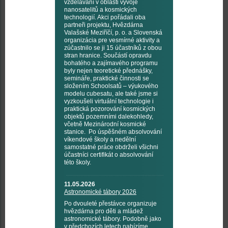
vzdělávání v oblasti vývoje
nanosatelitů a kosmických
technologií. Akci pořádali oba
partneři projektu, Hvězdárna
Valašské Meziříčí, p. o. a Slovenská
organizácia pre vesmírné aktivity a
zúčastnilo se ji 15 účastníků z obou
stran hranice. Součástí opravdu
bohatého a zajímavého programu
byly nejen teoretické přednášky,
semináře, praktické činnosti se
složením Schoolsatů – výukového
modelu cubesatu, ale také jsme si
vyzkoušeli virtuální technologie i
praktická pozorování kosmických
objektů pozemními dalekohledy,
včetně Mezinárodní kosmické
stanice. Po úspěšném absolvování
víkendové školy a nedělní
samostatné práce obdrželi všichni
účastníci certifikát o absolvování
této školy.
11.05.2026
Astronomické tábory 2026
Po dvouleté přestávce organizuje
hvězdárna pro děti a mládež
astronomické tábory. Podobně jako
v předchozích letech nabízíme