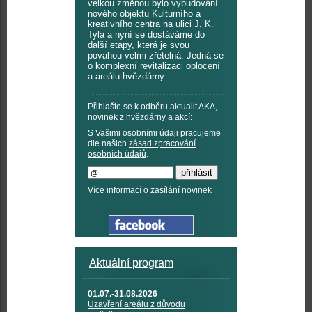
velkou změnou bylo vybudování
nového objektu Kulturního a
kreativního centra na ulici J. K.
Tyla a nyní se dostáváme do
další etapy, která je svou
povahou velmi zřetelná. Jedná se
o komplexní revitalizaci oplocení
a areálu hvězdárny.
Přihlašte se k odběru aktualit AKA,
novinek z hvězdárny a akcí:
S Vašimi osobními údaji pracujeme
dle našich
zásad zpracování
osobních údajů
.
Více informací o zasílání novinek
Aktuální program
01.07.-31.08.2026
Uzavření areálu z důvodu