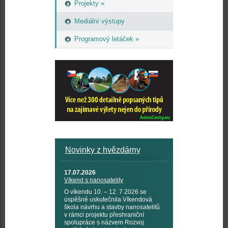
Projekty »
Mediální výstupy
Programový letáček »
Novinky z hvězdárny
17.07.2026
Víkend s nanosatelity
O víkendu 10. – 12. 7 2026 se
úspěšně uskutečnila Víkendová
škola návrhu a stavby nanosatelitů
v rámci projektu přeshraniční
spolupráce s názvem Rozvoj