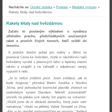
Nacházíte se:
Úvodní stránka
»
Program
»
Mediální výstupy
»
Rakety létaly nad hvězdárnou
Rakety létaly nad hvězdárnou
Začalo to poutavým výkladem o vynálezu
střelného prachu, předchůdkyních současných
raket a prvních živých tvorech, kteří vzlétli do
vesmíru.
A protože dnešní pořad pro rodiny s dětmi se
jmenoval Cesta ke hvězdám, mohli si návštěvníci naší
hvězdárny vyrobit z plastových lahví a lepenky vlastní
raketu a vzápětí ji na zahradě z odpalovací rampy
vypustit k nebi...
„Je to velice zvláštní pocit. Jsem zvědavý, jak to
bude fungovat,“
přiznává Martin Juroška z Nového
Jičína, jenž jednoduché kosmické plavidlo zhotovil se
sedmiletým synem Davidem. Někteří „konstruktéři“
umístili na palubu své rakety list papíru se vzkazem.
„Vložili jsme do ní obrázek domečku, který jsem sám
namaloval,“
chlubí se pětiletý Vašek Strnadel ze Zlína.
„Aby si ho otevřeli mimozemšťani ve vesmíru,“
dodává