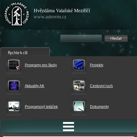
Hvězdárna Valašské Meziříčí
www.astrovm.cz
Programy pro školy
Projekty
Aktuality AK
Cestovní ruch
Programový letáček
Dokumenty