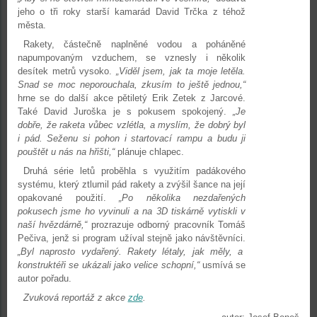
jeho o tři roky starší kamarád David Trčka z téhož
města.
Rakety, částečně naplněné vodou a poháněné
napumpovaným vzduchem, se vznesly i několik
desítek metrů vysoko.
„Viděl jsem, jak ta moje letěla.
Snad se moc neporouchala, zkusím to ještě jednou,“
hrne se do další akce pětiletý Erik Zetek z Jarcové.
Také David Juroška je s pokusem spokojený.
„Je
dobře, že raketa vůbec vzlétla, a myslím, že dobrý byl
i pád. Seženu si pohon i startovací rampu a budu ji
pouštět u nás na hřišti,“
plánuje chlapec.
Druhá série letů proběhla s využitím padákového
systému, který ztlumil pád rakety a zvýšil šance na její
opakované použití.
„Po několika nezdařených
pokusech jsme ho vyvinuli a na 3D tiskárně vytiskli v
naší hvězdárně,“
prozrazuje odborný pracovník Tomáš
Pečiva, jenž si program užíval stejně jako návštěvníci.
„Byl naprosto vydařený. Rakety létaly, jak měly, a
konstruktéři se ukázali jako velice schopní,“
usmívá se
autor pořadu.
Zvuková reportáž z akce
zde
.