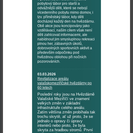
pobytový tábor pro starší a
odvážnější děti, které se nebojí
vícedenního pobytu mimo domov, i
tzv. příměstský tábor, kdy děti
docházejí každý den na hvězdárnu.
Obě akce jsou koncipovány jako
vzdělávací, naším cílem však není
děti zahlcovat informacemi, ale
nabídnout jim smysluplnou rekreaci
plnou her, zábavných úkolů,
dobrovolných sportovních aktivit a
především odpočinku pod
hvězdnou oblohou při nočních
pozorováních.
03.03.2026
Revitalizace areálu
valašskomeziříčské hvězdárny po
60 letech
Poslední roky jsou na Hvězdárně
Valašské Meziříčí ve znamení
velkých změn v základní
infrastruktuře celého areálu.
Zatím většina změn probíhala tak
trochu skrytě, ať už proto, že se
jednalo o opravy či úpravy
interiérů nebo proto, že byla
skryta za hradbou stromů. První