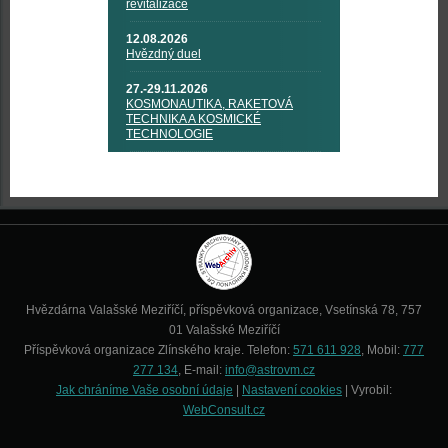
revitalizace
12.08.2026
Hvězdný duel
27.-29.11.2026
KOSMONAUTIKA, RAKETOVÁ
TECHNIKA A KOSMICKÉ
TECHNOLOGIE
Hvězdárna Valašské Meziříčí, příspěvková organizace, Vsetínská 78, 757
01 Valašské Meziříčí
Příspěvková organizace Zlínského kraje. Telefon:
571 611 928
, Mobil:
777
277 134
, E-mail:
info@astrovm.cz
Jak chráníme Vaše osobní údaje
|
Nastavení cookies
| Vyrobil:
WebConsult.cz