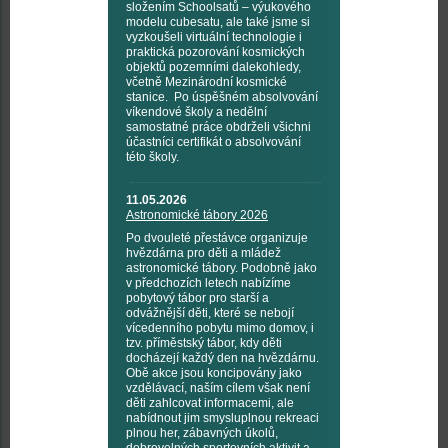
složením Schoolsatů – výukového
modelu cubesatu, ale také jsme si
vyzkoušeli virtuální technologie i
praktická pozorování kosmických
objektů pozemními dalekohledy,
včetně Mezinárodní kosmické
stanice. Po úspěšném absolvování
víkendové školy a nedělní
samostatné práce obdrželi všichni
účastníci certifikát o absolvování
této školy.
11.05.2026
Astronomické tábory 2026
Po dvouleté přestávce organizuje
hvězdárna pro děti a mládež
astronomické tábory. Podobně jako
v předchozích letech nabízíme
pobytový tábor pro starší a
odvážnější děti, které se nebojí
vícedenního pobytu mimo domov, i
tzv. příměstský tábor, kdy děti
docházejí každý den na hvězdárnu.
Obě akce jsou koncipovány jako
vzdělávací, naším cílem však není
děti zahlcovat informacemi, ale
nabídnout jim smysluplnou rekreaci
plnou her, zábavných úkolů,