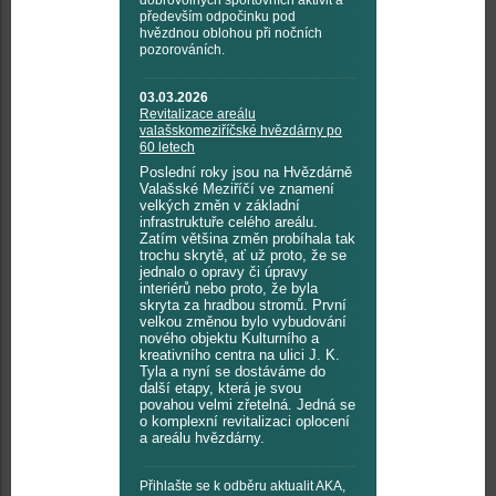
dobrovolných sportovních aktivit a
především odpočinku pod
hvězdnou oblohou při nočních
pozorováních.
03.03.2026
Revitalizace areálu
valašskomeziříčské hvězdárny po
60 letech
Poslední roky jsou na Hvězdárně
Valašské Meziříčí ve znamení
velkých změn v základní
infrastruktuře celého areálu.
Zatím většina změn probíhala tak
trochu skrytě, ať už proto, že se
jednalo o opravy či úpravy
interiérů nebo proto, že byla
skryta za hradbou stromů. První
velkou změnou bylo vybudování
nového objektu Kulturního a
kreativního centra na ulici J. K.
Tyla a nyní se dostáváme do
další etapy, která je svou
povahou velmi zřetelná. Jedná se
o komplexní revitalizaci oplocení
a areálu hvězdárny.
Přihlašte se k odběru aktualit AKA,