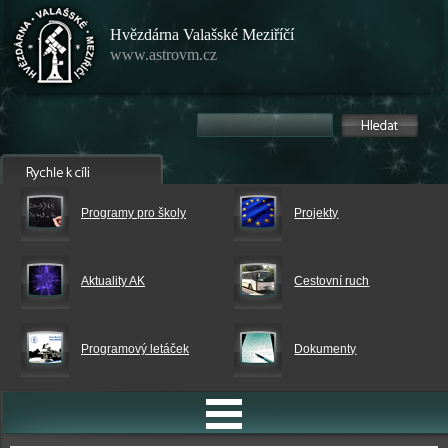
Hvězdárna Valašské Meziříčí
www.astrovm.cz
Programy pro školy
Projekty
Aktuality AK
Cestovní ruch
Programový letáček
Dokumenty