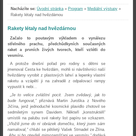
Nacházíte se:
Úvodní stránka
»
Program
»
Mediální výstupy
»
Rakety létaly nad hvězdárnou
Rakety létaly nad hvězdárnou
Začalo to poutavým výkladem o vynálezu
střelného prachu, předchůdkyních současných
raket a prvních živých tvorech, kteří vzlétli do
vesmíru.
A protože dnešní pořad pro rodiny s dětmi se
jmenoval Cesta ke hvězdám, mohli si návštěvníci naší
hvězdárny vyrobit z plastových lahví a lepenky vlastní
raketu a vzápětí ji na zahradě z odpalovací rampy
vypustit k nebi...
„Je to velice zvláštní pocit. Jsem zvědavý, jak to
bude fungovat,“
přiznává Martin Juroška z Nového
Jičína, jenž jednoduché kosmické plavidlo zhotovil se
sedmiletým synem Davidem. Někteří „konstruktéři“
umístili na palubu své rakety list papíru se vzkazem.
„Vložili jsme do ní obrázek domečku, který jsem sám
namaloval,“
chlubí se pětiletý Vašek Strnadel ze Zlína.
„Aby si ho otevřeli mimozemšťani ve vesmíru,“
dodává