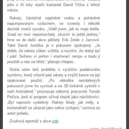
jeho o tři roky starší kamarád David Trčka z téhož
města.
Rakety, částečně naplněné vodou a poháněné
napumpovaným vzduchem, se vznesly i několik
desítek metrů vysoko.
„Viděl jsem, jak ta moje letěla.
Snad se moc neporouchala, zkusím to ještě jednou,“
hrne se do další akce pětiletý Erik Zetek z Jarcové.
Také David Juroška je s pokusem spokojený.
„Je
dobře, že raketa vůbec vzlétla, a myslím, že dobrý byl
i pád. Seženu si pohon i startovací rampu a budu ji
pouštět u nás na hřišti,“
plánuje chlapec.
Druhá série letů proběhla s využitím padákového
systému, který ztlumil pád rakety a zvýšil šance na její
opakované použití.
„Po několika nezdařených
pokusech jsme ho vyvinuli a na 3D tiskárně vytiskli v
naší hvězdárně,“
prozrazuje odborný pracovník Tomáš
Pečiva, jenž si program užíval stejně jako návštěvníci.
„Byl naprosto vydařený. Rakety létaly, jak měly, a
konstruktéři se ukázali jako velice schopní,“
usmívá se
autor pořadu.
Zvuková reportáž z akce
zde
.