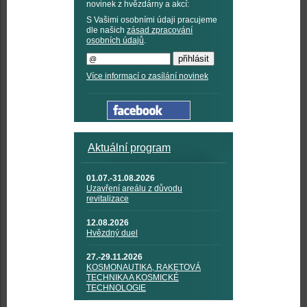
novinek z hvězdárny a akcí:
S Vašimi osobními údaji pracujeme
dle našich
zásad zpracování
osobních údajů
.
Více informací o zasílání novinek
Aktuální program
01.07.-31.08.2026
Uzavření areálu z důvodu
revitalizace
12.08.2026
Hvězdný duel
27.-29.11.2026
KOSMONAUTIKA, RAKETOVÁ
TECHNIKA A KOSMICKÉ
TECHNOLOGIE