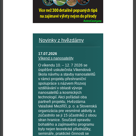
Novinky z hvězdárny
17.07.2026
Víkend s nanosatelity
O víkendu 10. – 12. 7 2026 se
úspěšně uskutečnila Víkendová
škola návrhu a stavby nanosatelitů
v rámci projektu přeshraniční
spolupráce s názvem Rozvoj
vzdělávání v oblasti vývoje
nanosatelitů a kosmických
technologií. Akci pořádali oba
partneři projektu, Hvězdárna
Valašské Meziříčí, p. o. a Slovenská
organizácia pre vesmírné aktivity a
zúčastnilo se ji 15 účastníků z obou
stran hranice. Součástí opravdu
bohatého a zajímavého programu
byly nejen teoretické přednášky,
semináře, praktické činnosti se