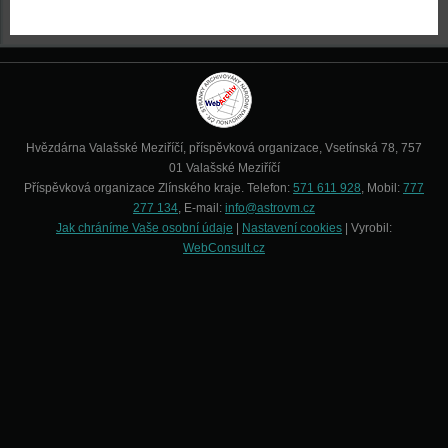
Hvězdárna Valašské Meziříčí, příspěvková organizace, Vsetínská 78, 757
01 Valašské Meziříčí
Příspěvková organizace Zlínského kraje. Telefon:
571 611 928
, Mobil:
777
277 134
, E-mail:
info@astrovm.cz
Jak chráníme Vaše osobní údaje
|
Nastavení cookies
| Vyrobil:
WebConsult.cz