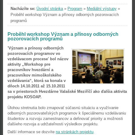
Nacházíte se:
Úvodní stránka
»
Program
»
Mediální výstupy
»
Proběhl workshop Význam a přínosy odborných pozorovacích
programů
Proběhl workshop Význam a přínosy odborných
pozorovacích programů
'Význam a prínosy odborných
pozorovacích programov vo
vzdelávacom procese' bol názov
aktivity „Workshop pre
pracovníkov hvezdární a
pracovníkov mimoškolského
vzdelávania“, ktorá sa konala v
dňoch 14.10.2011 až 15.10.2011
sa v priestoroch Hvezdárne Valašské Meziříčí ako ďalšia aktivita
projektu KOSOAP.
Úlohou stretnutia bolo zmapovať súčasnú situáciu a využívanie
odborných pozorovateľských programov k špeciálnemu vzdelávaniu
študentov a rozvoju zamestnancov a definovať priority a možnosti
ďalšieho rozvoja a udržateľnosti výsledkov projektu.
Další informace se dozvíte
na stránkách projektu
.