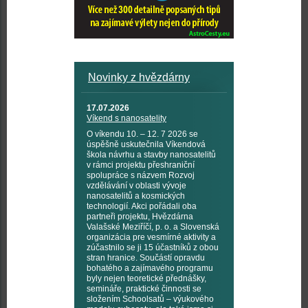
Novinky z hvězdárny
17.07.2026
Víkend s nanosatelity
O víkendu 10. – 12. 7 2026 se
úspěšně uskutečnila Víkendová
škola návrhu a stavby nanosatelitů
v rámci projektu přeshraniční
spolupráce s názvem Rozvoj
vzdělávání v oblasti vývoje
nanosatelitů a kosmických
technologií. Akci pořádali oba
partneři projektu, Hvězdárna
Valašské Meziříčí, p. o. a Slovenská
organizácia pre vesmírné aktivity a
zúčastnilo se ji 15 účastníků z obou
stran hranice. Součástí opravdu
bohatého a zajímavého programu
byly nejen teoretické přednášky,
semináře, praktické činnosti se
složením Schoolsatů – výukového