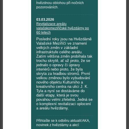
hvězdnou oblohou při nočních
pozorováních.
03.03.2026
Revitalizace areálu
valašskomeziříčské hvězdárny po
60 letech
Poslední roky jsou na Hvězdárně
Valašské Meziříčí ve znamení
velkých změn v základní
infrastruktuře celého areálu.
Zatím většina změn probíhala tak
trochu skrytě, ať už proto, že se
jednalo o opravy či úpravy
interiérů nebo proto, že byla
skryta za hradbou stromů. První
velkou změnou bylo vybudování
nového objektu Kulturního a
kreativního centra na ulici J. K.
Tyla a nyní se dostáváme do
další etapy, která je svou
povahou velmi zřetelná. Jedná se
o komplexní revitalizaci oplocení
a areálu hvězdárny.
Přihlašte se k odběru aktualit AKA,
novinek z hvězdárny a akcí: