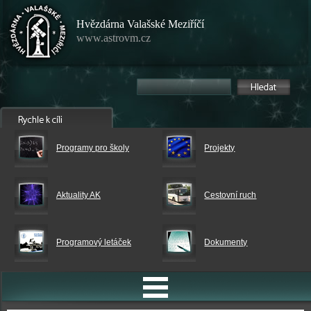
Hvězdárna Valašské Meziříčí
www.astrovm.cz
Programy pro školy
Projekty
Aktuality AK
Cestovní ruch
Programový letáček
Dokumenty