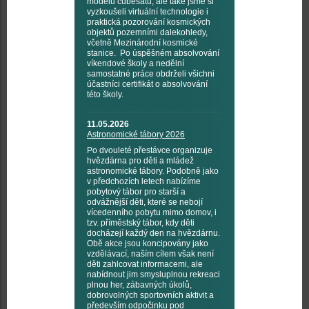
modelu cubesatu, ale také jsme si
vyzkoušeli virtuální technologie i
praktická pozorování kosmických
objektů pozemními dalekohledy,
včetně Mezinárodní kosmické
stanice. Po úspěšném absolvování
víkendové školy a nedělní
samostatné práce obdrželi všichni
účastníci certifikát o absolvování
této školy.
11.05.2026
Astronomické tábory 2026
Po dvouleté přestávce organizuje
hvězdárna pro děti a mládež
astronomické tábory. Podobně jako
v předchozích letech nabízíme
pobytový tábor pro starší a
odvážnější děti, které se nebojí
vícedenního pobytu mimo domov, i
tzv. příměstský tábor, kdy děti
docházejí každý den na hvězdárnu.
Obě akce jsou koncipovány jako
vzdělávací, naším cílem však není
děti zahlcovat informacemi, ale
nabídnout jim smysluplnou rekreaci
plnou her, zábavných úkolů,
dobrovolných sportovních aktivit a
především odpočinku pod