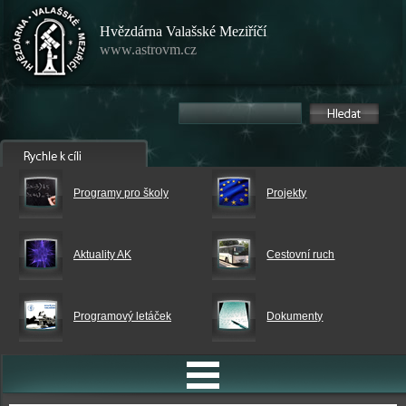
Hvězdárna Valašské Meziříčí
www.astrovm.cz
Programy pro školy
Projekty
Aktuality AK
Cestovní ruch
Programový letáček
Dokumenty