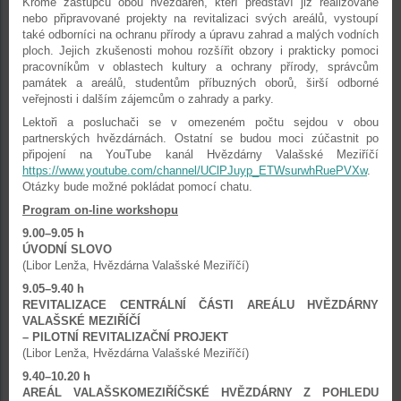
Kromě zástupců obou hvězdáren, kteří představí již realizované
nebo připravované projekty na revitalizaci svých areálů, vystoupí
také odborníci na ochranu přírody a úpravu zahrad a malých vodních
ploch. Jejich zkušenosti mohou rozšířit obzory i prakticky pomoci
pracovníkům v oblastech kultury a ochrany přírody, správcům
památek a areálů, studentům příbuzných oborů, širší odborné
veřejnosti i dalším zájemcům o zahrady a parky.
Lektoři a posluchači se v omezeném počtu sejdou v obou
partnerských hvězdárnách. Ostatní se budou moci zúčastnit po
připojení na YouTube kanál Hvězdárny Valašské Meziříčí
https://www.youtube.com/channel/UClPJuyp_ETWsurwhRuePVXw
.
Otázky bude možné pokládat pomocí chatu.
Program on-line workshopu
9.00–9.05 h
ÚVODNÍ SLOVO
(Libor Lenža, Hvězdárna Valašské Meziříčí)
9.05–9.40 h
REVITALIZACE CENTRÁLNÍ ČÁSTI AREÁLU HVĚZDÁRNY
VALAŠSKÉ MEZIŘÍČÍ
– PILOTNÍ REVITALIZAČNÍ PROJEKT
(Libor Lenža, Hvězdárna Valašské Meziříčí)
9.40–10.20 h
AREÁL VALAŠSKOMEZIŘÍČSKÉ HVĚZDÁRNY Z POHLEDU