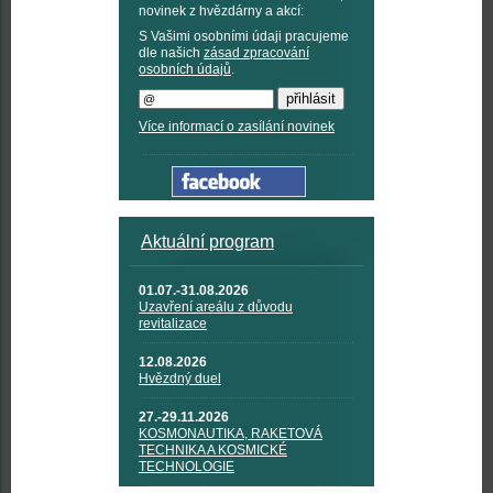
novinek z hvězdárny a akcí:
S Vašimi osobními údaji pracujeme
dle našich
zásad zpracování
osobních údajů
.
Více informací o zasílání novinek
Aktuální program
01.07.-31.08.2026
Uzavření areálu z důvodu
revitalizace
12.08.2026
Hvězdný duel
27.-29.11.2026
KOSMONAUTIKA, RAKETOVÁ
TECHNIKA A KOSMICKÉ
TECHNOLOGIE