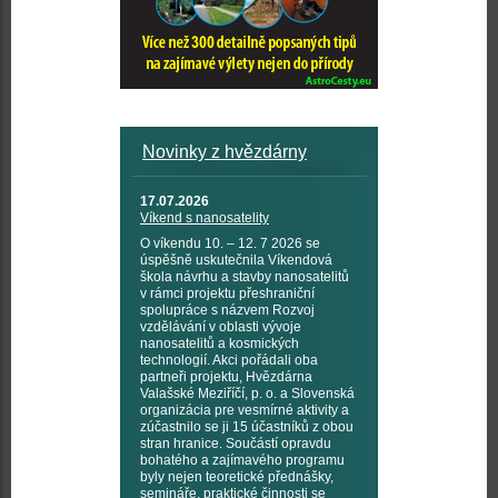
Novinky z hvězdárny
17.07.2026
Víkend s nanosatelity
O víkendu 10. – 12. 7 2026 se
úspěšně uskutečnila Víkendová
škola návrhu a stavby nanosatelitů
v rámci projektu přeshraniční
spolupráce s názvem Rozvoj
vzdělávání v oblasti vývoje
nanosatelitů a kosmických
technologií. Akci pořádali oba
partneři projektu, Hvězdárna
Valašské Meziříčí, p. o. a Slovenská
organizácia pre vesmírné aktivity a
zúčastnilo se ji 15 účastníků z obou
stran hranice. Součástí opravdu
bohatého a zajímavého programu
byly nejen teoretické přednášky,
semináře, praktické činnosti se