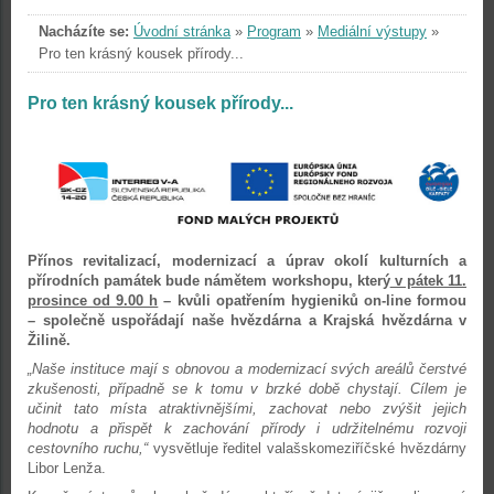
Nacházíte se:
Úvodní stránka
»
Program
»
Mediální výstupy
»
Pro ten krásný kousek přírody...
Pro ten krásný kousek přírody...
Přínos revitalizací, modernizací a úprav okolí kulturních a
přírodních památek bude námětem workshopu, který
v pátek 11.
prosince od 9.00 h
– kvůli opatřením hygieniků on-line formou
– společně uspořádají naše hvězdárna a Krajská hvězdárna v
Žilině.
„Naše instituce mají s obnovou a modernizací svých areálů čerstvé
zkušenosti, případně se k tomu v brzké době chystají. Cílem je
učinit tato místa atraktivnějšími, zachovat nebo zvýšit jejich
hodnotu a přispět k zachování přírody i udržitelnému rozvoji
cestovního ruchu,“
vysvětluje ředitel valašskomeziříčské hvězdárny
Libor Lenža.