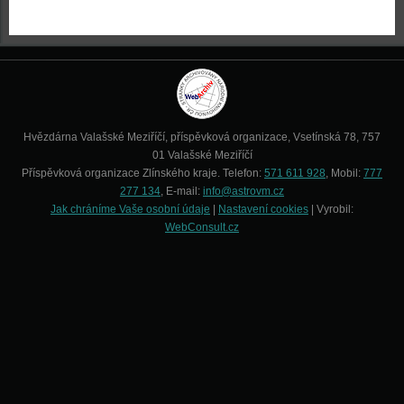
Hvězdárna Valašské Meziříčí, příspěvková organizace, Vsetínská 78, 757
01 Valašské Meziříčí
Příspěvková organizace Zlínského kraje. Telefon:
571 611 928
, Mobil:
777
277 134
, E-mail:
info@astrovm.cz
Jak chráníme Vaše osobní údaje
|
Nastavení cookies
| Vyrobil:
WebConsult.cz