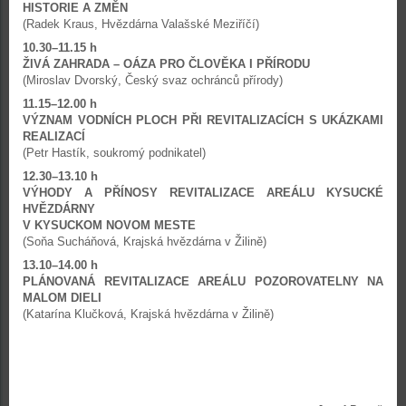
HISTORIE A ZMĚN
(Radek Kraus, Hvězdárna Valašské Meziříčí)
10.30–11.15 h
ŽIVÁ ZAHRADA – OÁZA PRO ČLOVĚKA I PŘÍRODU
(Miroslav Dvorský, Český svaz ochránců přírody)
11.15–12.00 h
VÝZNAM VODNÍCH PLOCH PŘI REVITALIZACÍCH S UKÁZKAMI
REALIZACÍ
(Petr Hastík, soukromý podnikatel)
12.30–13.10 h
VÝHODY A PŘÍNOSY REVITALIZACE AREÁLU KYSUCKÉ
HVĚZDÁRNY
V KYSUCKOM NOVOM MESTE
(Soňa Sucháňová, Krajská hvězdárna v Žilině)
13.10–14.00 h
PLÁNOVANÁ REVITALIZACE AREÁLU POZOROVATELNY NA
MALOM DIELI
(Katarína Klučková, Krajská hvězdárna v Žilině)