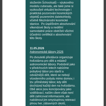
složením Schoolsatů – výukového
modelu cubesatu, ale také jsme si
vyzkoušeli virtuální technologie i
praktická pozorování kosmických
objektů pozemními dalekohledy,
včetně Mezinárodní kosmické
stanice. Po úspěšném absolvování
víkendové školy a nedělní
samostatné práce obdrželi všichni
účastníci certifikát o absolvování
této školy.
11.05.2026
Astronomické tábory 2026
Po dvouleté přestávce organizuje
hvězdárna pro děti a mládež
astronomické tábory. Podobně jako
v předchozích letech nabízíme
pobytový tábor pro starší a
odvážnější děti, které se nebojí
vícedenního pobytu mimo domov, i
tzv. příměstský tábor, kdy děti
docházejí každý den na hvězdárnu.
Obě akce jsou koncipovány jako
vzdělávací, naším cílem však není
děti zahlcovat informacemi, ale
nabídnout jim smysluplnou rekreaci
plnou her, zábavných úkolů,