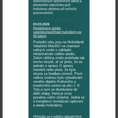
dobrovolných sportovních aktivit a
především odpočinku pod
hvězdnou oblohou při nočních
pozorováních.
03.03.2026
Revitalizace areálu
valašskomeziříčské hvězdárny po
60 letech
Poslední roky jsou na Hvězdárně
Valašské Meziříčí ve znamení
velkých změn v základní
infrastruktuře celého areálu.
Zatím většina změn probíhala tak
trochu skrytě, ať už proto, že se
jednalo o opravy či úpravy
interiérů nebo proto, že byla
skryta za hradbou stromů. První
velkou změnou bylo vybudování
nového objektu Kulturního a
kreativního centra na ulici J. K.
Tyla a nyní se dostáváme do
další etapy, která je svou
povahou velmi zřetelná. Jedná se
o komplexní revitalizaci oplocení
a areálu hvězdárny.
Přihlašte se k odběru aktualit AKA,