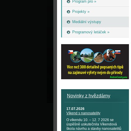
Program pro »
Projekty »
Mediální výstupy
Programový letáček »
Novinky z hvězdárny
17.07.2026
Víkend s nanosatelity
O víkendu 10. – 12. 7 2026 se
úspěšně uskutečnila Víkendová
škola návrhu a stavby nanosatelitů