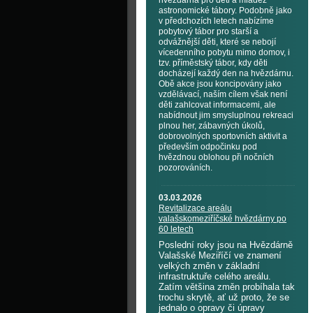
hvězdárna pro děti a mládež
astronomické tábory. Podobně jako
v předchozích letech nabízíme
pobytový tábor pro starší a
odvážnější děti, které se nebojí
vícedenního pobytu mimo domov, i
tzv. příměstský tábor, kdy děti
docházejí každý den na hvězdárnu.
Obě akce jsou koncipovány jako
vzdělávací, naším cílem však není
děti zahlcovat informacemi, ale
nabídnout jim smysluplnou rekreaci
plnou her, zábavných úkolů,
dobrovolných sportovních aktivit a
především odpočinku pod
hvězdnou oblohou při nočních
pozorováních.
03.03.2026
Revitalizace areálu
valašskomeziříčské hvězdárny po
60 letech
Poslední roky jsou na Hvězdárně
Valašské Meziříčí ve znamení
velkých změn v základní
infrastruktuře celého areálu.
Zatím většina změn probíhala tak
trochu skrytě, ať už proto, že se
jednalo o opravy či úpravy