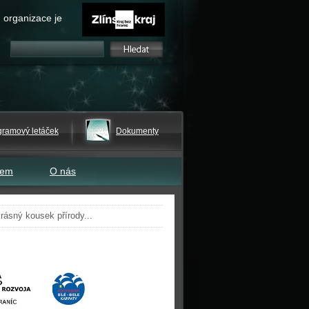
 organizace je
gramový letáček
Dokumenty
tem
O nás
krásný kousek přírody...