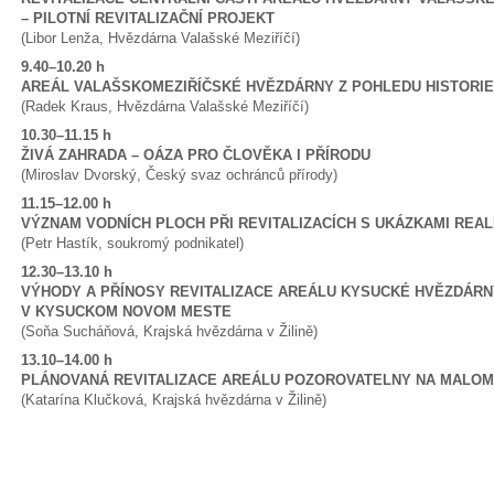
– PILOTNÍ REVITALIZAČNÍ PROJEKT
(Libor Lenža, Hvězdárna Valašské Meziříčí)
9.40–10.20 h
AREÁL VALAŠSKOMEZIŘÍČSKÉ HVĚZDÁRNY Z POHLEDU HISTORIE
(Radek Kraus, Hvězdárna Valašské Meziříčí)
10.30–11.15 h
ŽIVÁ ZAHRADA – OÁZA PRO ČLOVĚKA I PŘÍRODU
(Miroslav Dvorský, Český svaz ochránců přírody)
11.15–12.00 h
VÝZNAM VODNÍCH PLOCH PŘI REVITALIZACÍCH S UKÁZKAMI REAL
(Petr Hastík, soukromý podnikatel)
12.30–13.10 h
VÝHODY A PŘÍNOSY REVITALIZACE AREÁLU KYSUCKÉ HVĚZDÁRN
V KYSUCKOM NOVOM MESTE
(Soňa Sucháňová, Krajská hvězdárna v Žilině)
13.10–14.00 h
PLÁNOVANÁ REVITALIZACE AREÁLU POZOROVATELNY NA MALOM 
(Katarína Klučková, Krajská hvězdárna v Žilině)