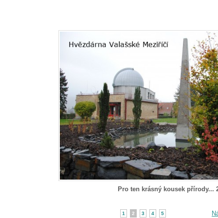
Pro ten krásný kousek přírody... 
Ná
1
2
3
4
5