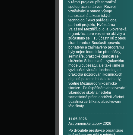
v rámci projektu přeshraniční
spolupráce s názvem Rozvoj
vzdělávání v oblasti vývoje
nanosatelitů a kosmických
technologií. Akci pořádali oba
partneři projektu, Hvězdárna
Valašské Meziříčí, p. o. a Slovenská
organizácia pre vesmírné aktivity a
zúčastnilo se ji 15 účastníků z obou
stran hranice. Součástí opravdu
bohatého a zajímavého programu
byly nejen teoretické přednášky,
semináře, praktické činnosti se
složením Schoolsatů – výukového
modelu cubesatu, ale také jsme si
vyzkoušeli virtuální technologie i
praktická pozorování kosmických
objektů pozemními dalekohledy,
včetně Mezinárodní kosmické
stanice. Po úspěšném absolvování
víkendové školy a nedělní
samostatné práce obdrželi všichni
účastníci certifikát o absolvování
této školy.
11.05.2026
Astronomické tábory 2026
Po dvouleté přestávce organizuje