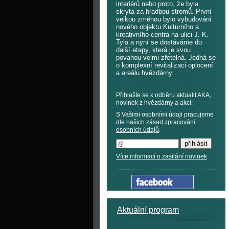
interiérů nebo proto, že byla
skryta za hradbou stromů. První
velkou změnou bylo vybudování
nového objektu Kulturního a
kreativního centra na ulici J. K.
Tyla a nyní se dostáváme do
další etapy, která je svou
povahou velmi zřetelná. Jedná se
o komplexní revitalizaci oplocení
a areálu hvězdárny.
Přihlašte se k odběru aktualit AKA,
novinek z hvězdárny a akcí:
S Vašimi osobními údaji pracujeme
dle našich
zásad zpracování
osobních údajů
.
Více informací o zasílání novinek
Aktuální program