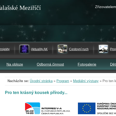
alašské Meziříčí
Zřizovatelem
rojekty
Aktuality AK
Cestovní ruch
Pro
Na obloze
Odborná činnost
Fotogalerie
Dě
Nacházíte se:
Úvodní stránka
»
Program
»
Mediální výstupy
»
Pro ten 
Pro ten krásný kousek přírody...