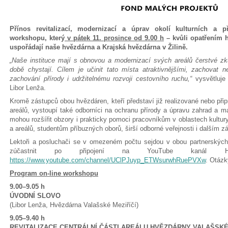
Přínos revitalizací, modernizací a úprav okolí kulturních a
workshopu, který
v pátek 11. prosince od 9.00 h
– kvůli opatřením 
uspořádají naše hvězdárna a Krajská hvězdárna v Žilině.
„Naše instituce mají s obnovou a modernizací svých areálů čerstvé zk
době chystají. Cílem je učinit tato místa atraktivnějšími, zachovat n
zachování přírody i udržitelnému rozvoji cestovního ruchu,“
vysvětluje 
Libor Lenža.
Kromě zástupců obou hvězdáren, kteří představí již realizované nebo přip
areálů, vystoupí také odborníci na ochranu přírody a úpravu zahrad a m
mohou rozšířit obzory i prakticky pomoci pracovníkům v oblastech kultu
a areálů, studentům příbuzných oborů, širší odborné veřejnosti i dalším 
Lektoři a posluchači se v omezeném počtu sejdou v obou partnerskýc
zúčastnit po připojení na YouTube kanál Hvě
https://www.youtube.com/channel/UClPJuyp_ETWsurwhRuePVXw
. Otáz
Program on-line workshopu
9.00–9.05 h
ÚVODNÍ SLOVO
(Libor Lenža, Hvězdárna Valašské Meziříčí)
9.05–9.40 h
REVITALIZACE CENTRÁLNÍ ČÁSTI AREÁLU HVĚZDÁRNY VALAŠSKÉ