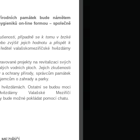
 přírodních památek bude námětem
hygieniků on-line formou – společně
ušenosti, případně se k tomu v brzké
ebo zvýšit jejich hodnotu a přispět k
ředitel valašskomeziříčské hvězdárny
ravované projekty na revitalizaci svých
alých vodních ploch. Jejich zkušenosti
ry a ochrany přírody, správcům památek
zájemcům o zahrady a parky.
h hvězdárnách. Ostatní se budou moci
zdárny Valašské Meziříčí
ky bude možné pokládat pomocí chatu.
 MEZIŘÍČÍ