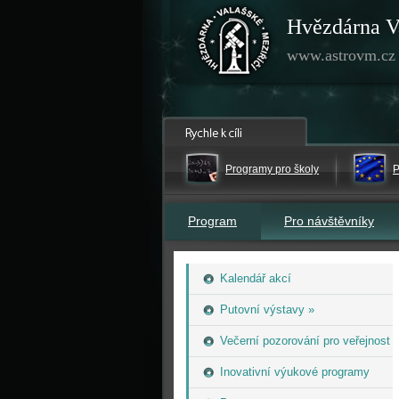
Hvězdárna V
www.astrovm.cz
Programy pro školy
P
Program
Pro návštěvníky
Kalendář akcí
Putovní výstavy »
Večerní pozorování pro veřejnost
Inovativní výukové programy