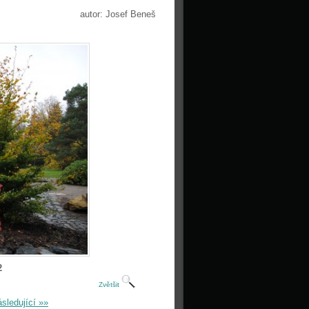
autor: Josef Beneš
2
Zvětšit
sledující »»