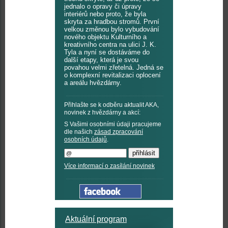
jednalo o opravy či úpravy
interiérů nebo proto, že byla
skryta za hradbou stromů. První
velkou změnou bylo vybudování
nového objektu Kulturního a
kreativního centra na ulici J. K.
Tyla a nyní se dostáváme do
další etapy, která je svou
povahou velmi zřetelná. Jedná se
o komplexní revitalizaci oplocení
a areálu hvězdárny.
Přihlašte se k odběru aktualit AKA,
novinek z hvězdárny a akcí:
S Vašimi osobními údaji pracujeme
dle našich
zásad zpracování
osobních údajů
.
Více informací o zasílání novinek
Aktuální program