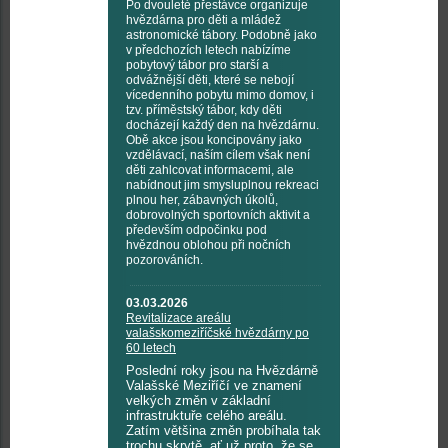
Po dvouleté přestávce organizuje
hvězdárna pro děti a mládež
astronomické tábory. Podobně jako
v předchozích letech nabízíme
pobytový tábor pro starší a
odvážnější děti, které se nebojí
vícedenního pobytu mimo domov, i
tzv. příměstský tábor, kdy děti
docházejí každý den na hvězdárnu.
Obě akce jsou koncipovány jako
vzdělávací, naším cílem však není
děti zahlcovat informacemi, ale
nabídnout jim smysluplnou rekreaci
plnou her, zábavných úkolů,
dobrovolných sportovních aktivit a
především odpočinku pod
hvězdnou oblohou při nočních
pozorováních.
03.03.2026
Revitalizace areálu
valašskomeziříčské hvězdárny po
60 letech
Poslední roky jsou na Hvězdárně
Valašské Meziříčí ve znamení
velkých změn v základní
infrastruktuře celého areálu.
Zatím většina změn probíhala tak
trochu skrytě, ať už proto, že se