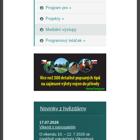
Program pro »
Projekty »
Mediální výstupy
Programový letáček »
Novinky z hvězdárny
17.07.2026
Víkend s nanosatelity
O víkendu 10. – 12. 7 2026 se
úspěšně uskutečnila Víkendová