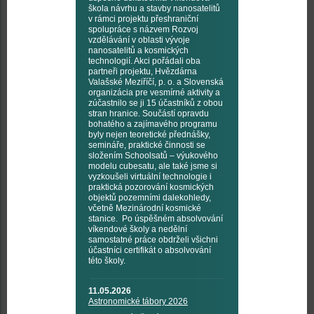
škola návrhu a stavby nanosatelitů
v rámci projektu přeshraniční
spolupráce s názvem Rozvoj
vzdělávání v oblasti vývoje
nanosatelitů a kosmických
technologií. Akci pořádali oba
partneři projektu, Hvězdárna
Valašské Meziříčí, p. o. a Slovenská
organizácia pre vesmírné aktivity a
zúčastnilo se ji 15 účastníků z obou
stran hranice. Součástí opravdu
bohatého a zajímavého programu
byly nejen teoretické přednášky,
semináře, praktické činnosti se
složením Schoolsatů – výukového
modelu cubesatu, ale také jsme si
vyzkoušeli virtuální technologie i
praktická pozorování kosmických
objektů pozemními dalekohledy,
včetně Mezinárodní kosmické
stanice. Po úspěšném absolvování
víkendové školy a nedělní
samostatné práce obdrželi všichni
účastníci certifikát o absolvování
této školy.
11.05.2026
Astronomické tábory 2026