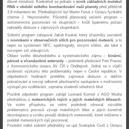
dávné minulosti. Konkrétně se jednalo o
vznik základních molekul
RNA v období velkého bombardování naší planety
před přibližně
3,8 miliardami let. Přednášejícím byl Martin Ferus z Ústavu fyzikální
chemie J. Heyrovského. Původně plánovaný večerní program –
astronomická pozorování ve skupinách – kvůli špatnému počasí
nahradily diskuze v zájmových skupinkách.
Sobotní program zahajoval Jakub Koukal, který účastníky seznámil
s
novinkami v observačních sítích pro pozorování meteorů
, a to
nejen se systémem NFC, spektrografy, novými sítěmi, ale také s
rozvojem sítí stávajících.
Oblast svého dlouhodobého a systematického zájmu –
binární,
párové a vícenásobné asteroidy
– podrobně představil Petr Pravec
z Astronomického ústavu AV ČR v Ondřejově. Jedná se o vůdčí
osobnost výzkumu této problematiky nejen v České republice. V
odpoledních hodinách proběhla zajímavá diskuze o dalším
pokračování a rozvoji odborné přeshraniční spolupráce s možnostmi
výstupů pro vzdělávání, zejména studentů středních škol.
Pozdně odpolední program zahájil Leonard Kornoš z AGO Modra
přednáškou o
meteorických rojích a jejich mateřských tělesech
.
Ve svém příspěvku se velmi podrobně věnoval rozsáhlé
problematice procesů vývoje mateřských těles a jejich konečné
dezintegrace a vzniku proudů drobných meteoroidů, které můžeme v
podobě meteorických rojů pozorovat.
Poslední velké sobotní přednášky se ujal Svatopluk Civiš z Ústavu