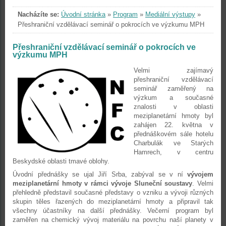
Nacházíte se:
Úvodní stránka
»
Program
»
Mediální výstupy
»
Přeshraniční vzdělávací seminář o pokrocích ve výzkumu MPH
Přeshraniční vzdělávací seminář o pokrocích ve
výzkumu MPH
Velmi zajímavý
přeshraniční vzdělávací
seminář zaměřený na
výzkum a současné
znalosti v oblasti
meziplanetární hmoty byl
zahájen 22. května v
přednáškovém sále hotelu
Charbulák ve Starých
Hamrech, v centru
Beskydské oblasti tmavé oblohy.
Úvodní přednášky se ujal Jiří Srba, zabýval se v ní
vývojem
meziplanetární hmoty v rámci vývoje Sluneční soustavy
. Velmi
přehledně představil současné představy o vzniku a vývoji různých
skupin těles řazených do meziplanetární hmoty a připravil tak
všechny účastníky na další přednášky. Večerní program byl
zaměřen na chemický vývoj materiálu na povrchu naší planety v