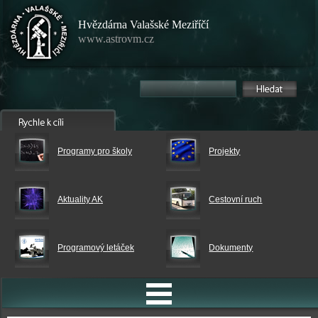
Hvězdárna Valašské Meziříčí
www.astrovm.cz
Programy pro školy
Projekty
Aktuality AK
Cestovní ruch
Programový letáček
Dokumenty