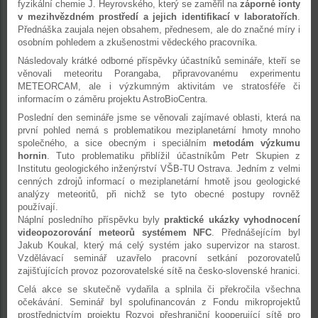
fyzikální chemie J. Heyrovského, který se zaměřil na
záporné ionty
v mezihvězdném prostředí a jejich identifikací v laboratořích
.
Přednáška zaujala nejen obsahem, přednesem, ale do značné míry i
osobním pohledem a zkušenostmi vědeckého pracovníka.
Následovaly krátké odborné příspěvky účastníků semináře, kteří se
věnovali meteoritu Porangaba, připravovanému experimentu
METEORCAM, ale i výzkumným aktivitám ve stratosféře či
informacím o záměru projektu AstroBioCentra.
Poslední den semináře jsme se věnovali zajímavé oblasti, která na
první pohled nemá s problematikou meziplanetární hmoty mnoho
společného, a sice obecným i speciálním
metodám výzkumu
hornin
. Tuto problematiku přiblížil účastníkům Petr Skupien z
Institutu geologického inženýrství VŠB-TU Ostrava. Jedním z velmi
cenných zdrojů informací o meziplanetární hmotě jsou geologické
analýzy meteoritů, při nichž se tyto obecné postupy rovněž
používají.
Náplní posledního příspěvku byly
praktické ukázky vyhodnocení
videopozorování meteorů systémem NFC
. Přednášejícím byl
Jakub Koukal, který má celý systém jako supervizor na starost.
Vzdělávací seminář uzavřelo pracovní setkání pozorovatelů
zajišťujících provoz pozorovatelské sítě na česko-slovenské hranici.
Celá akce se skutečně vydařila a splnila či překročila všechna
očekávání. Seminář byl spolufinancován z Fondu mikroprojektů
prostřednictvím projektu Rozvoj přeshraniční kooperující sítě pro