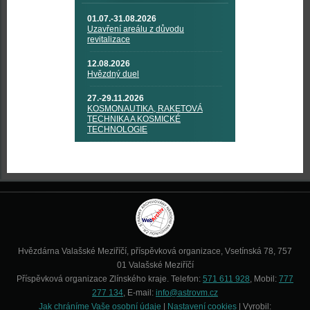
01.07.-31.08.2026
Uzavření areálu z důvodu
revitalizace
12.08.2026
Hvězdný duel
27.-29.11.2026
KOSMONAUTIKA, RAKETOVÁ
TECHNIKA A KOSMICKÉ
TECHNOLOGIE
Hvězdárna Valašské Meziříčí, příspěvková organizace, Vsetínská 78, 757
01 Valašské Meziříčí
Příspěvková organizace Zlínského kraje. Telefon:
571 611 928
, Mobil:
777
277 134
, E-mail:
info@astrovm.cz
Jak chráníme Vaše osobní údaje
|
Nastavení cookies
| Vyrobil: