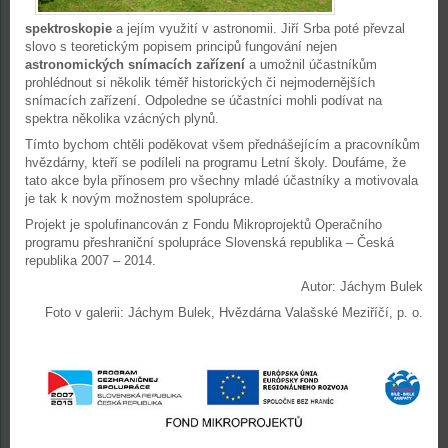
spektroskopie
a jejím využití v astronomii. Jiří Srba poté převzal
slovo s teoretickým popisem principů fungování nejen
astronomických snímacích zařízení
a umožnil účastníkům
prohlédnout si několik téměř historických či nejmodernějších
snímacích zařízení. Odpoledne se účastníci mohli podívat na
spektra několika vzácných plynů.
Tímto bychom chtěli poděkovat všem přednášejícím a pracovníkům
hvězdárny, kteří se podíleli na programu Letní školy. Doufáme, že
tato akce byla přínosem pro všechny mladé účastníky a motivovala
je tak k novým možnostem spolupráce.
Projekt je spolufinancován z Fondu Mikroprojektů Operačního
programu přeshraniční spolupráce Slovenská republika – Česká
republika 2007 – 2014.
Autor: Jáchym Bulek
Foto v galerii: Jáchym Bulek, Hvězdárna Valašské Meziříčí, p. o.