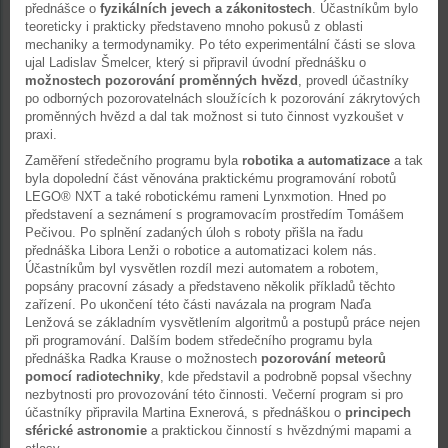
přednášce o
fyzikálních jevech a zákonitostech
. Účastníkům bylo
teoreticky i prakticky představeno mnoho pokusů z oblasti
mechaniky a termodynamiky. Po této experimentální části se slova
ujal Ladislav Šmelcer, který si připravil úvodní přednášku o
možnostech pozorování proměnných hvězd
, provedl účastníky
po odborných pozorovatelnách sloužících k pozorování zákrytových
proměnných hvězd a dal tak možnost si tuto činnost vyzkoušet v
praxi.
Zaměření středečního programu byla
robotika a automatizace
a tak
byla dopolední část věnována praktickému programování robotů
LEGO® NXT a také robotickému rameni Lynxmotion. Hned po
představení a seznámení s programovacím prostředím Tomášem
Pečivou. Po splnění zadaných úloh s roboty přišla na řadu
přednáška Libora Lenži o robotice a automatizaci kolem nás.
Účastníkům byl vysvětlen rozdíl mezi automatem a robotem,
popsány pracovní zásady a představeno několik příkladů těchto
zařízení. Po ukončení této části navázala na program Naďa
Lenžová se základním vysvětlením algoritmů a postupů práce nejen
při programování. Dalším bodem středečního programu byla
přednáška Radka Krause o možnostech
pozorování meteorů
pomocí radiotechniky
, kde představil a podrobně popsal všechny
nezbytnosti pro provozování této činnosti. Večerní program si pro
účastníky připravila Martina Exnerová, s přednáškou o
principech
sférické astronomie
a praktickou činností s hvězdnými mapami a