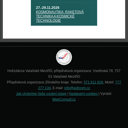
27.-29.11.2026
KOSMONAUTIKA, RAKETOVÁ
TECHNIKA A KOSMICKÉ
TECHNOLOGIE
Hvězdárna Valašské Meziříčí, příspěvková organizace, Vsetínská 78, 757
01 Valašské Meziříčí
Příspěvková organizace Zlínského kraje. Telefon:
571 611 928
, Mobil:
777
277 134
, E-mail:
info@astrovm.cz
Jak chráníme Vaše osobní údaje
|
Nastavení cookies
| Vyrobil:
WebConsult.cz