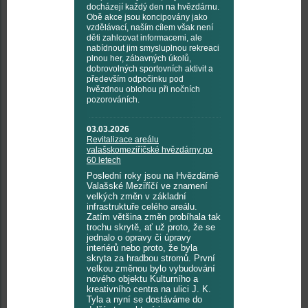
docházejí každý den na hvězdárnu.
Obě akce jsou koncipovány jako
vzdělávací, naším cílem však není
děti zahlcovat informacemi, ale
nabídnout jim smysluplnou rekreaci
plnou her, zábavných úkolů,
dobrovolných sportovních aktivit a
především odpočinku pod
hvězdnou oblohou při nočních
pozorováních.
03.03.2026
Revitalizace areálu
valašskomeziříčské hvězdárny po
60 letech
Poslední roky jsou na Hvězdárně
Valašské Meziříčí ve znamení
velkých změn v základní
infrastruktuře celého areálu.
Zatím většina změn probíhala tak
trochu skrytě, ať už proto, že se
jednalo o opravy či úpravy
interiérů nebo proto, že byla
skryta za hradbou stromů. První
velkou změnou bylo vybudování
nového objektu Kulturního a
kreativního centra na ulici J. K.
Tyla a nyní se dostáváme do