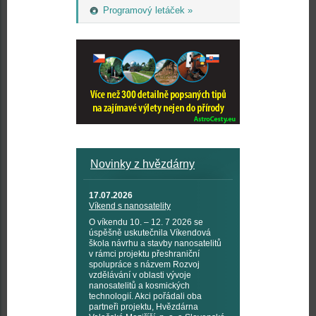
Programový letáček »
Novinky z hvězdárny
17.07.2026
Víkend s nanosatelity
O víkendu 10. – 12. 7 2026 se
úspěšně uskutečnila Víkendová
škola návrhu a stavby nanosatelitů
v rámci projektu přeshraniční
spolupráce s názvem Rozvoj
vzdělávání v oblasti vývoje
nanosatelitů a kosmických
technologií. Akci pořádali oba
partneři projektu, Hvězdárna