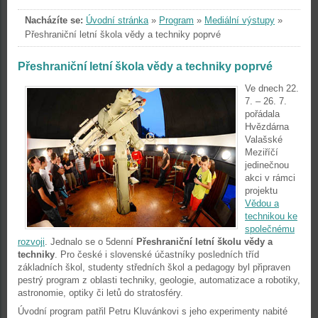
Nacházíte se:
Úvodní stránka
»
Program
»
Mediální výstupy
»
Přeshraniční letní škola vědy a techniky poprvé
Přeshraniční letní škola vědy a techniky poprvé
Ve dnech 22.
7. – 26. 7.
pořádala
Hvězdárna
Valašské
Meziříčí
jedinečnou
akci v rámci
projektu
Vědou a
technikou ke
společnému
rozvoji
. Jednalo se o 5denní
Přeshraniční letní školu vědy a
techniky
. Pro české i slovenské účastníky posledních tříd
základních škol, studenty středních škol a pedagogy byl připraven
pestrý program z oblasti techniky, geologie, automatizace a robotiky,
astronomie, optiky či letů do stratosféry.
Úvodní program patřil Petru Kluvánkovi s jeho experimenty nabité