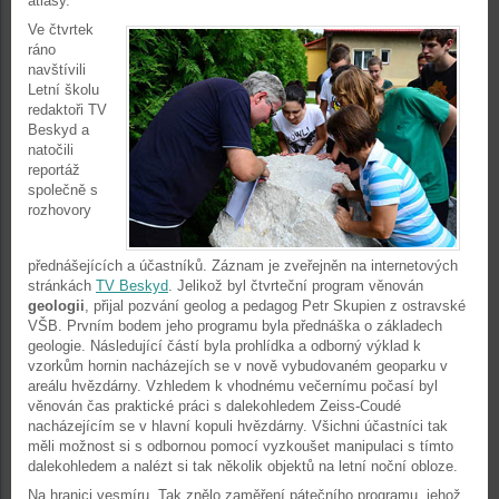
atlasy.
Ve čtvrtek
ráno
navštívili
Letní školu
redaktoři TV
Beskyd a
natočili
reportáž
společně s
rozhovory
přednášejících a účastníků. Záznam je zveřejněn na internetových
stránkách
TV Beskyd
. Jelikož byl čtvrteční program věnován
geologii
, přijal pozvání geolog a pedagog Petr Skupien z ostravské
VŠB. Prvním bodem jeho programu byla přednáška o základech
geologie. Následující částí byla prohlídka a odborný výklad k
vzorkům hornin nacházejích se v nově vybudovaném geoparku v
areálu hvězdárny. Vzhledem k vhodnému večernímu počasí byl
věnován čas praktické práci s dalekohledem Zeiss-Coudé
nacházejícím se v hlavní kopuli hvězdárny. Všichni účastníci tak
měli možnost si s odbornou pomocí vyzkoušet manipulaci s tímto
dalekohledem a nalézt si tak několik objektů na letní noční obloze.
Na hranici vesmíru. Tak znělo zaměření pátečního programu, jehož