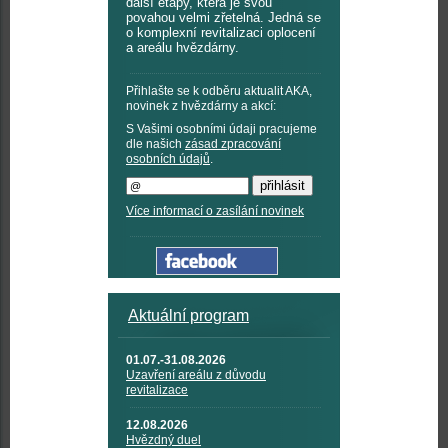
další etapy, která je svou
povahou velmi zřetelná. Jedná se
o komplexní revitalizaci oplocení
a areálu hvězdárny.
Přihlašte se k odběru aktualit AKA,
novinek z hvězdárny a akcí:
S Vašimi osobními údaji pracujeme
dle našich
zásad zpracování
osobních údajů
.
Více informací o zasílání novinek
Aktuální program
01.07.-31.08.2026
Uzavření areálu z důvodu
revitalizace
12.08.2026
Hvězdný duel