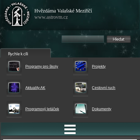
Hvězdárna Valašské Meziříčí
www.astrovm.cz
Programy pro školy
Projekty
Aktuality AK
Cestovní ruch
Programový letáček
Dokumenty