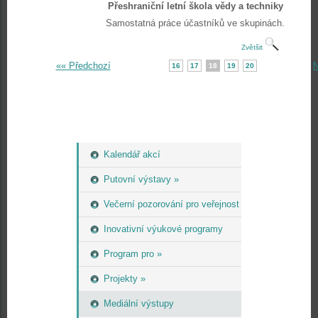
Přeshraniční letní škola vědy a techniky
Samostatná práce účastníků ve skupinách.
Zvětšit
«« Předchozí
N
16
17
18
19
20
Kalendář akcí
Putovní výstavy »
Večerní pozorování pro veřejnost
Inovativní výukové programy
Program pro »
Projekty »
Mediální výstupy