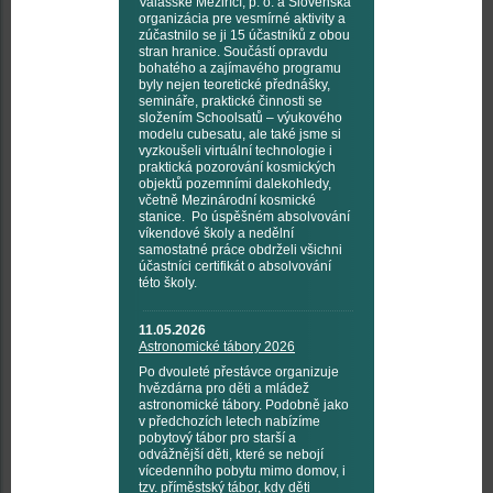
Valašské Meziříčí, p. o. a Slovenská
organizácia pre vesmírné aktivity a
zúčastnilo se ji 15 účastníků z obou
stran hranice. Součástí opravdu
bohatého a zajímavého programu
byly nejen teoretické přednášky,
semináře, praktické činnosti se
složením Schoolsatů – výukového
modelu cubesatu, ale také jsme si
vyzkoušeli virtuální technologie i
praktická pozorování kosmických
objektů pozemními dalekohledy,
včetně Mezinárodní kosmické
stanice. Po úspěšném absolvování
víkendové školy a nedělní
samostatné práce obdrželi všichni
účastníci certifikát o absolvování
této školy.
11.05.2026
Astronomické tábory 2026
Po dvouleté přestávce organizuje
hvězdárna pro děti a mládež
astronomické tábory. Podobně jako
v předchozích letech nabízíme
pobytový tábor pro starší a
odvážnější děti, které se nebojí
vícedenního pobytu mimo domov, i
tzv. příměstský tábor, kdy děti