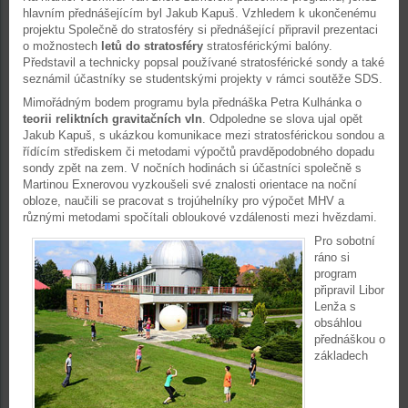
hlavním přednášejícím byl Jakub Kapuš. Vzhledem k ukončenému
projektu Společně do stratosféry si přednášející připravil prezentaci
o možnostech
letů do stratosféry
stratosférickými balóny.
Představil a technicky popsal používané stratosférické sondy a také
seznámil účastníky se studentskými projekty v rámci soutěže SDS.
Mimořádným bodem programu byla přednáška Petra Kulhánka o
teorii reliktních gravitačních vln
. Odpoledne se slova ujal opět
Jakub Kapuš, s ukázkou komunikace mezi stratosférickou sondou a
řídícím střediskem či metodami výpočtů pravděpodobného dopadu
sondy zpět na zem. V nočních hodinách si účastníci společně s
Martinou Exnerovou vyzkoušeli své znalosti orientace na noční
obloze, naučili se pracovat s trojúhelníky pro výpočet MHV a
různými metodami spočítali obloukové vzdálenosti mezi hvězdami.
Pro sobotní
ráno si
program
připravil Libor
Lenža s
obsáhlou
přednáškou o
základech