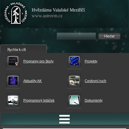
Hvězdárna Valašské Meziříčí
www.astrovm.cz
Programy pro školy
Projekty
Aktuality AK
Cestovní ruch
Programový letáček
Dokumenty