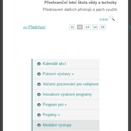
Přeshraniční letní škola vědy a techniky
Představení dalších přístrojů a jejich využití.
Zvětšit
«« Předchozí
N
11
12
13
14
15
Kalendář akcí
Putovní výstavy »
Večerní pozorování pro veřejnost
Inovativní výukové programy
Program pro »
Projekty »
Mediální výstupy