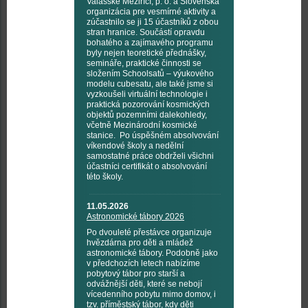
Valašské Meziříčí, p. o. a Slovenská
organizácia pre vesmírné aktivity a
zúčastnilo se ji 15 účastníků z obou
stran hranice. Součástí opravdu
bohatého a zajímavého programu
byly nejen teoretické přednášky,
semináře, praktické činnosti se
složením Schoolsatů – výukového
modelu cubesatu, ale také jsme si
vyzkoušeli virtuální technologie i
praktická pozorování kosmických
objektů pozemními dalekohledy,
včetně Mezinárodní kosmické
stanice. Po úspěšném absolvování
víkendové školy a nedělní
samostatné práce obdrželi všichni
účastníci certifikát o absolvování
této školy.
11.05.2026
Astronomické tábory 2026
Po dvouleté přestávce organizuje
hvězdárna pro děti a mládež
astronomické tábory. Podobně jako
v předchozích letech nabízíme
pobytový tábor pro starší a
odvážnější děti, které se nebojí
vícedenního pobytu mimo domov, i
tzv. příměstský tábor, kdy děti