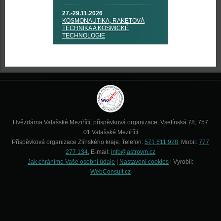
27.-29.11.2026
KOSMONAUTIKA, RAKETOVÁ
TECHNIKA A KOSMICKÉ
TECHNOLOGIE
Hvězdárna Valašské Meziříčí, příspěvková organizace, Vsetínská 78, 757
01 Valašské Meziříčí
Příspěvková organizace Zlínského kraje. Telefon:
571 611 928
, Mobil:
777
277 134
, E-mail:
info@astrovm.cz
Jak chráníme Vaše osobní údaje
|
Nastavení cookies
| Vyrobil:
WebConsult.cz