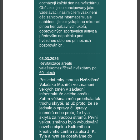
docházejí každý den na hvězdárnu.
Obě akce jsou koncipovány jako
vzdělávací, naším cílem však není
děti zahlcovat informacemi, ale
nabídnout jim smysluplnou rekreaci
plnou her, zábavných úkolů,
dobrovolných sportovních aktivit a
především odpočinku pod
hvězdnou oblohou při nočních
pozorováních.
03.03.2026
Revitalizace areálu
valašskomeziříčské hvězdárny po
60 letech
Poslední roky jsou na Hvězdárně
Valašské Meziříčí ve znamení
velkých změn v základní
infrastruktuře celého areálu.
Zatím většina změn probíhala tak
trochu skrytě, ať už proto, že se
jednalo o opravy či úpravy
interiérů nebo proto, že byla
skryta za hradbou stromů. První
velkou změnou bylo vybudování
nového objektu Kulturního a
kreativního centra na ulici J. K.
Tyla a nyní se dostáváme do