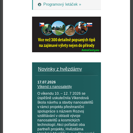
Programový letáček »
Novinky z hvězdárny
17.07.2026
Víkend s nanosatelity
O víkendu 10. – 12. 7 2026 se
úspěšně uskutečnila Víkendová
škola návrhu a stavby nanosatelitů
v rámci projektu přeshraniční
spolupráce s názvem Rozvoj
vzdělávání v oblasti vývoje
nanosatelitů a kosmických
technologií. Akci pořádali oba
partneři projektu, Hvězdárna