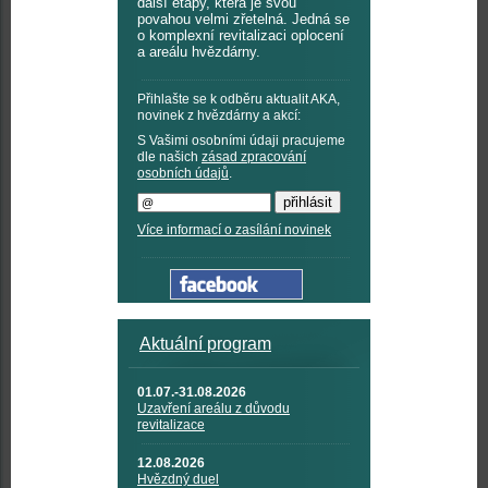
další etapy, která je svou
povahou velmi zřetelná. Jedná se
o komplexní revitalizaci oplocení
a areálu hvězdárny.
Přihlašte se k odběru aktualit AKA,
novinek z hvězdárny a akcí:
S Vašimi osobními údaji pracujeme
dle našich
zásad zpracování
osobních údajů
.
Více informací o zasílání novinek
Aktuální program
01.07.-31.08.2026
Uzavření areálu z důvodu
revitalizace
12.08.2026
Hvězdný duel