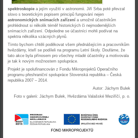
spektroskopie
a jejím využití v astronomii. Jiří Srba poté převzal
slovo s teoretickým popisem principů fungování nejen
astronomických snímacích zařízení
a umožnil účastníkům
prohlédnout si několik téměř historických či nejmodernějších
snímacích zařízení. Odpoledne se účastníci mohli podívat na
spektra několika vzácných plynů.
Tímto bychom chtěli poděkovat všem přednášejícím a pracovníkům
hvězdárny, kteří se podíleli na programu Letní školy. Doufáme, že
tato akce byla přínosem pro všechny mladé účastníky a motivovala
je tak k novým možnostem spolupráce.
Projekt je spolufinancován z Fondu Mikroprojektů Operačního
programu přeshraniční spolupráce Slovenská republika – Česká
republika 2007 – 2014.
Autor: Jáchym Bulek
Foto v galerii: Jáchym Bulek, Hvězdárna Valašské Meziříčí, p. o.