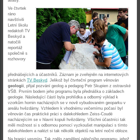
atlasy.
Ve čtvrtek
ráno
navštívili
Letní školu
redaktoři TV
Beskyd a
natočili
reportáž
společně s
rozhovory
přednášejících a účastníků. Záznam je zveřejněn na internetových
stránkách
TV Beskyd
. Jelikož byl čtvrteční program věnován
geologii
, přijal pozvání geolog a pedagog Petr Skupien z ostravské
VŠB. Prvním bodem jeho programu byla přednáška o základech
geologie. Následující částí byla prohlídka a odborný výklad k
vzorkům hornin nacházejích se v nově vybudovaném geoparku v
areálu hvězdárny. Vzhledem k vhodnému večernímu počasí byl
věnován čas praktické práci s dalekohledem Zeiss-Coudé
nacházejícím se v hlavní kopuli hvězdárny. Všichni účastníci tak
měli možnost si s odbornou pomocí vyzkoušet manipulaci s tímto
dalekohledem a nalézt si tak několik objektů na letní noční obloze.
Na hranici vesmíru. Tak znělo zaměření pátečního programu, jehož