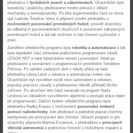
přednášce o
fyzikálních jevech a zákonitostech
. Účastníkům bylo
teoreticky i prakticky představeno mnoho pokusů z oblasti
mechaniky a termodynamiky. Po této experimentální části se slova
ujal Ladislav Šmelcer, který si připravil úvodní přednášku o
možnostech pozorování proměnných hvězd
, provedl účastníky
po odborných pozorovatelnách sloužících k pozorování zákrytových
proměnných hvězd a dal tak možnost si tuto činnost vyzkoušet v
praxi.
Zaměření středečního programu byla
robotika a automatizace
a tak
byla dopolední část věnována praktickému programování robotů
LEGO® NXT a také robotickému rameni Lynxmotion. Hned po
představení a seznámení s programovacím prostředím Tomášem
Pečivou. Po splnění zadaných úloh s roboty přišla na řadu
přednáška Libora Lenži o robotice a automatizaci kolem nás.
Účastníkům byl vysvětlen rozdíl mezi automatem a robotem,
popsány pracovní zásady a představeno několik příkladů těchto
zařízení. Po ukončení této části navázala na program Naďa
Lenžová se základním vysvětlením algoritmů a postupů práce nejen
při programování. Dalším bodem středečního programu byla
přednáška Radka Krause o možnostech
pozorování meteorů
pomocí radiotechniky
, kde představil a podrobně popsal všechny
nezbytnosti pro provozování této činnosti. Večerní program si pro
účastníky připravila Martina Exnerová, s přednáškou o
principech
sférické astronomie
a praktickou činností s hvězdnými mapami a