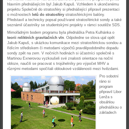
hlavním přednášejícím byl Jakub Kapuš. Vzhledem k ukončenému
projektu Společně do stratosféry si přednášející připravil prezentaci
o možnostech
letů do stratosféry
stratosférickými balóny.
Představil a technicky popsal používané stratosférické sondy a také
seznámil účastníky se studentskými projekty v rámci soutěže SDS.
Mimořádným bodem programu byla přednáška Petra Kulhánka o
teorii reliktních gravitačních vln
. Odpoledne se slova ujal opět
Jakub Kapuš, s ukázkou komunikace mezi stratosférickou sondou a
řídícím střediskem či metodami výpočtů pravděpodobného dopadu
sondy zpět na zem. V nočních hodinách si účastníci společně s
Martinou Exnerovou vyzkoušeli své znalosti orientace na noční
obloze, naučili se pracovat s trojúhelníky pro výpočet MHV a
různými metodami spočítali obloukové vzdálenosti mezi hvězdami.
Pro sobotní
ráno si
program
připravil Libor
Lenža s
obsáhlou
přednáškou o
základech