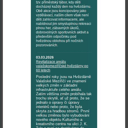
tzv. příměstský tábor, kdy děti
docházejí každý den na hvězdárnu.
Obě akce jsou koncipovány jako
vzdělávací, naším cílem však není
děti zahlcovat informacemi, ale
nabídnout jim smysluplnou rekreaci
plnou her, zábavných úkolů,
dobrovolných sportovních aktivit a
především odpočinku pod
hvězdnou oblohou při nočních
pozorováních.
03.03.2026
Revitalizace areálu
valašskomeziříčské hvězdárny po
60 letech
Poslední roky jsou na Hvězdárně
Valašské Meziříčí ve znamení
velkých změn v základní
infrastruktuře celého areálu.
Zatím většina změn probíhala tak
trochu skrytě, ať už proto, že se
jednalo o opravy či úpravy
interiérů nebo proto, že byla
skryta za hradbou stromů. První
velkou změnou bylo vybudování
nového objektu Kulturního a
kreativního centra na ulici J. K.