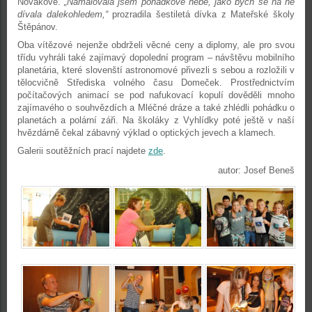
Novákové.
„Namalovala jsem pohádkové nebe, jako bych se na ně
dívala dalekohledem,“
prozradila šestiletá dívka z Mateřské školy
Štěpánov.
Oba vítězové nejenže obdrželi věcné ceny a diplomy, ale pro svou
třídu vyhráli také zajímavý dopolední program – návštěvu mobilního
planetária, které slovenští astronomové přivezli s sebou a rozložili v
tělocvičně Střediska volného času Domeček. Prostřednictvím
počítačových animací se pod nafukovací kopulí dověděli mnoho
zajímavého o souhvězdích a Mléčné dráze a také zhlédli pohádku o
planetách a polární záři. Na školáky z Vyhlídky poté ještě v naší
hvězdárně čekal zábavný výklad o optických jevech a klamech.
Galerii soutěžních prací najdete
zde
.
autor: Josef Beneš