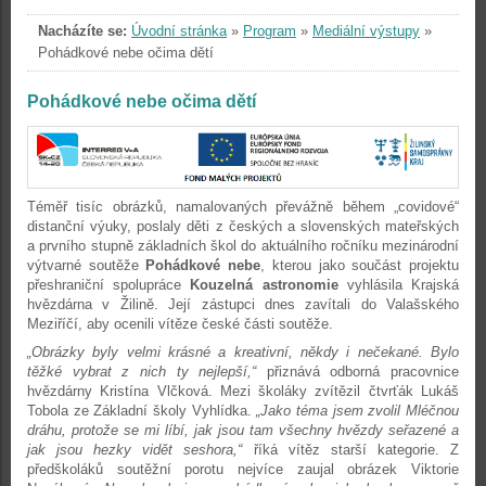
Nacházíte se:
Úvodní stránka
»
Program
»
Mediální výstupy
»
Pohádkové nebe očima dětí
Pohádkové nebe očima dětí
Téměř tisíc obrázků, namalovaných převážně během „covidové“
distanční výuky, poslaly děti z českých a slovenských mateřských
a prvního stupně základních škol do aktuálního ročníku mezinárodní
výtvarné soutěže
Pohádkové nebe
, kterou jako součást projektu
přeshraniční spolupráce
Kouzelná astronomie
vyhlásila Krajská
hvězdárna v Žilině. Její zástupci dnes zavítali do Valašského
Meziříčí, aby ocenili vítěze české části soutěže.
„Obrázky byly velmi krásné a kreativní, někdy i nečekané. Bylo
těžké vybrat z nich ty nejlepší,“
přiznává odborná pracovnice
hvězdárny Kristína Vlčková. Mezi školáky zvítězil čtvrťák Lukáš
Tobola ze Základní školy Vyhlídka.
„Jako téma jsem zvolil Mléčnou
dráhu, protože se mi líbí, jak jsou tam všechny hvězdy seřazené a
jak jsou hezky vidět seshora,“
říká vítěz starší kategorie. Z
předškoláků soutěžní porotu nejvíce zaujal obrázek Viktorie