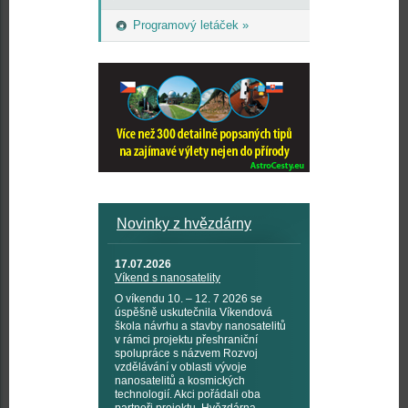
Programový letáček »
Novinky z hvězdárny
17.07.2026
Víkend s nanosatelity
O víkendu 10. – 12. 7 2026 se
úspěšně uskutečnila Víkendová
škola návrhu a stavby nanosatelitů
v rámci projektu přeshraniční
spolupráce s názvem Rozvoj
vzdělávání v oblasti vývoje
nanosatelitů a kosmických
technologií. Akci pořádali oba