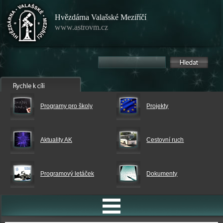
Hvězdárna Valašské Meziříčí
www.astrovm.cz
Programy pro školy
Projekty
Aktuality AK
Cestovní ruch
Programový letáček
Dokumenty