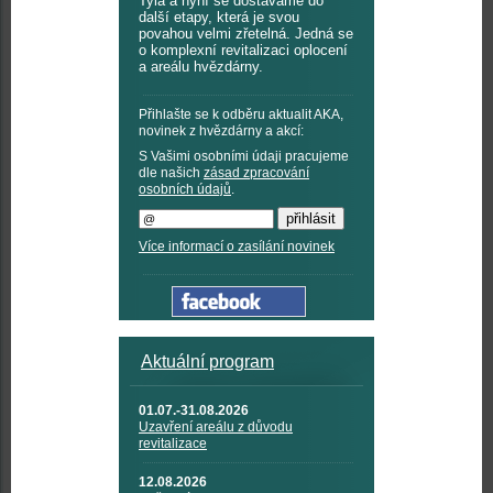
Tyla a nyní se dostáváme do
další etapy, která je svou
povahou velmi zřetelná. Jedná se
o komplexní revitalizaci oplocení
a areálu hvězdárny.
Přihlašte se k odběru aktualit AKA,
novinek z hvězdárny a akcí:
S Vašimi osobními údaji pracujeme
dle našich
zásad zpracování
osobních údajů
.
Více informací o zasílání novinek
Aktuální program
01.07.-31.08.2026
Uzavření areálu z důvodu
revitalizace
12.08.2026