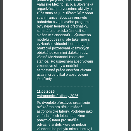
partneři projektu, Hvězdárna
Valašské Meziříčí, p. o. a Slovenská
organizácia pre vesmírné aktivity a
zúčastnilo se ji 15 účastníků z obou
stran hranice. Součástí opravdu
bohatého a zajímavého programu
byly nejen teoretické přednášky,
semináře, praktické činnosti se
složením Schoolsatů – výukového
modelu cubesatu, ale také jsme si
vyzkoušeli virtuální technologie i
praktická pozorování kosmických
objektů pozemními dalekohledy,
včetně Mezinárodní kosmické
stanice. Po úspěšném absolvování
víkendové školy a nedělní
samostatné práce obdrželi všichni
účastníci certifikát o absolvování
této školy.
11.05.2026
Astronomické tábory 2026
Po dvouleté přestávce organizuje
hvězdárna pro děti a mládež
astronomické tábory. Podobně jako
v předchozích letech nabízíme
pobytový tábor pro starší a
odvážnější děti, které se nebojí
vícedenního pobytu mimo domov, i