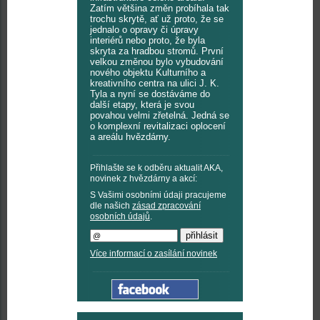
Zatím většina změn probíhala tak
trochu skrytě, ať už proto, že se
jednalo o opravy či úpravy
interiérů nebo proto, že byla
skryta za hradbou stromů. První
velkou změnou bylo vybudování
nového objektu Kulturního a
kreativního centra na ulici J. K.
Tyla a nyní se dostáváme do
další etapy, která je svou
povahou velmi zřetelná. Jedná se
o komplexní revitalizaci oplocení
a areálu hvězdárny.
Přihlašte se k odběru aktualit AKA,
novinek z hvězdárny a akcí:
S Vašimi osobními údaji pracujeme
dle našich
zásad zpracování
osobních údajů
.
Více informací o zasílání novinek