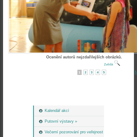
Ocenění autorů nejzdařilejších obrázků.
Zvětšit
N
1
2
3
4
5
Kalendář akcí
Putovní výstavy »
Večerní pozorování pro veřejnost