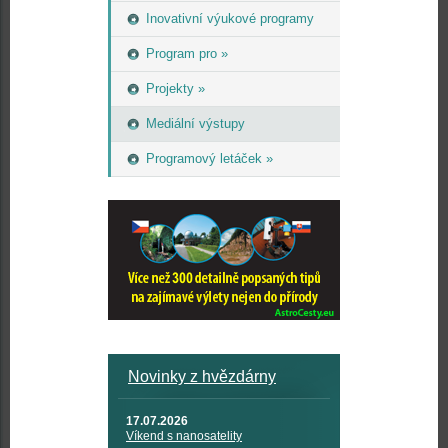
Inovativní výukové programy
Program pro »
Projekty »
Mediální výstupy
Programový letáček »
Novinky z hvězdárny
17.07.2026
Víkend s nanosatelity