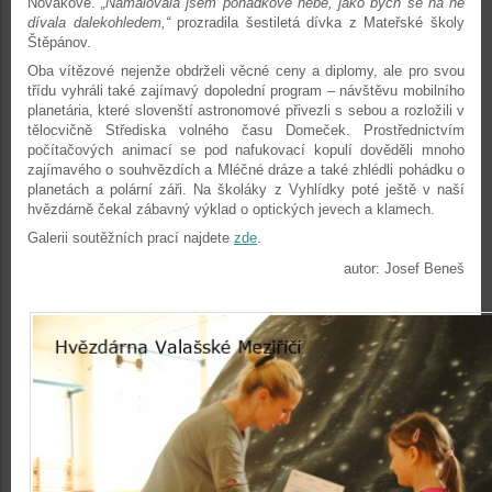
Novákové.
„Namalovala jsem pohádkové nebe, jako bych se na ně
dívala dalekohledem,“
prozradila šestiletá dívka z Mateřské školy
Štěpánov.
Oba vítězové nejenže obdrželi věcné ceny a diplomy, ale pro svou
třídu vyhráli také zajímavý dopolední program – návštěvu mobilního
planetária, které slovenští astronomové přivezli s sebou a rozložili v
tělocvičně Střediska volného času Domeček. Prostřednictvím
počítačových animací se pod nafukovací kopulí dověděli mnoho
zajímavého o souhvězdích a Mléčné dráze a také zhlédli pohádku o
planetách a polární záři. Na školáky z Vyhlídky poté ještě v naší
hvězdárně čekal zábavný výklad o optických jevech a klamech.
Galerii soutěžních prací najdete
zde
.
autor: Josef Beneš