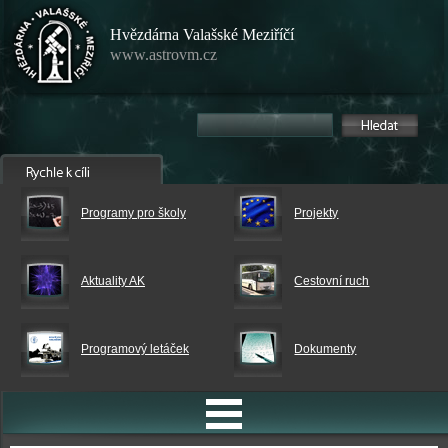
Hvězdárna Valašské Meziříčí
www.astrovm.cz
Programy pro školy
Projekty
Aktuality AK
Cestovní ruch
Programový letáček
Dokumenty