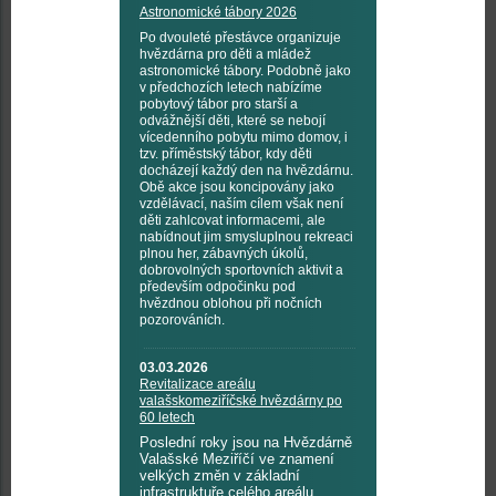
Astronomické tábory 2026
Po dvouleté přestávce organizuje
hvězdárna pro děti a mládež
astronomické tábory. Podobně jako
v předchozích letech nabízíme
pobytový tábor pro starší a
odvážnější děti, které se nebojí
vícedenního pobytu mimo domov, i
tzv. příměstský tábor, kdy děti
docházejí každý den na hvězdárnu.
Obě akce jsou koncipovány jako
vzdělávací, naším cílem však není
děti zahlcovat informacemi, ale
nabídnout jim smysluplnou rekreaci
plnou her, zábavných úkolů,
dobrovolných sportovních aktivit a
především odpočinku pod
hvězdnou oblohou při nočních
pozorováních.
03.03.2026
Revitalizace areálu
valašskomeziříčské hvězdárny po
60 letech
Poslední roky jsou na Hvězdárně
Valašské Meziříčí ve znamení
velkých změn v základní
infrastruktuře celého areálu.