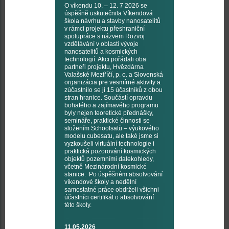
O víkendu 10. – 12. 7 2026 se
úspěšně uskutečnila Víkendová
škola návrhu a stavby nanosatelitů
v rámci projektu přeshraniční
spolupráce s názvem Rozvoj
vzdělávání v oblasti vývoje
nanosatelitů a kosmických
technologií. Akci pořádali oba
partneři projektu, Hvězdárna
Valašské Meziříčí, p. o. a Slovenská
organizácia pre vesmírné aktivity a
zúčastnilo se ji 15 účastníků z obou
stran hranice. Součástí opravdu
bohatého a zajímavého programu
byly nejen teoretické přednášky,
semináře, praktické činnosti se
složením Schoolsatů – výukového
modelu cubesatu, ale také jsme si
vyzkoušeli virtuální technologie i
praktická pozorování kosmických
objektů pozemními dalekohledy,
včetně Mezinárodní kosmické
stanice. Po úspěšném absolvování
víkendové školy a nedělní
samostatné práce obdrželi všichni
účastníci certifikát o absolvování
této školy.
11.05.2026