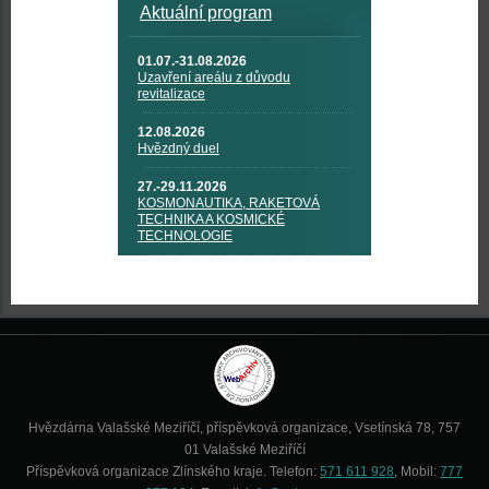
Aktuální program
01.07.-31.08.2026
Uzavření areálu z důvodu
revitalizace
12.08.2026
Hvězdný duel
27.-29.11.2026
KOSMONAUTIKA, RAKETOVÁ
TECHNIKA A KOSMICKÉ
TECHNOLOGIE
Hvězdárna Valašské Meziříčí, příspěvková organizace, Vsetínská 78, 757
01 Valašské Meziříčí
Příspěvková organizace Zlínského kraje. Telefon:
571 611 928
, Mobil:
777