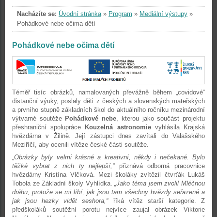
Nacházíte se:
Úvodní stránka
»
Program
»
Mediální výstupy
»
Pohádkové nebe očima dětí
Pohádkové nebe očima dětí
Téměř tisíc obrázků, namalovaných převážně během „covidové“
distanční výuky, poslaly děti z českých a slovenských mateřských
a prvního stupně základních škol do aktuálního ročníku mezinárodní
výtvarné soutěže
Pohádkové nebe
, kterou jako součást projektu
přeshraniční spolupráce
Kouzelná astronomie
vyhlásila Krajská
hvězdárna v Žilině. Její zástupci dnes zavítali do Valašského
Meziříčí, aby ocenili vítěze české části soutěže.
„Obrázky byly velmi krásné a kreativní, někdy i nečekané. Bylo
těžké vybrat z nich ty nejlepší,“
přiznává odborná pracovnice
hvězdárny Kristína Vlčková. Mezi školáky zvítězil čtvrťák Lukáš
Tobola ze Základní školy Vyhlídka.
„Jako téma jsem zvolil Mléčnou
dráhu, protože se mi líbí, jak jsou tam všechny hvězdy seřazené a
jak jsou hezky vidět seshora,“
říká vítěz starší kategorie. Z
předškoláků soutěžní porotu nejvíce zaujal obrázek Viktorie