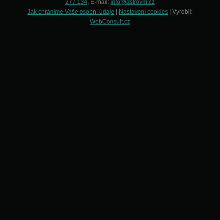
277 134
, E-mail:
info@astrovm.cz
Jak chráníme Vaše osobní údaje
|
Nastavení cookies
| Vyrobil:
WebConsult.cz