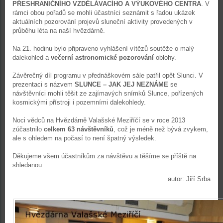
PŘESHRANIČNÍHO VZDĚLÁVACÍHO A VÝUKOVÉHO CENTRA
. V
rámci obou pořadů se mohli účastníci seznámit s řadou ukázek
aktuálních pozorování projevů sluneční aktivity provedených v
průběhu léta na naší hvězdárně.
Na 21. hodinu bylo připraveno vyhlášení vítězů soutěže o malý
dalekohled a
večerní astronomické pozorování
oblohy.
Závěrečný díl programu v přednáškovém sále patřil opět Slunci. V
prezentaci s názvem
SLUNCE – JAK JEJ NEZNÁME
se
návštěvníci mohli těšit ze zajímavých snímků Slunce, pořízených
kosmickými přístroji i pozemními dalekohledy.
Noci vědců na Hvězdárně Valašské Meziříčí se v roce 2013
zúčastnilo
celkem 63 návštěvníků
, což je méně než bývá zvykem,
ale s ohledem na počasí to není špatný výsledek.
Děkujeme všem účastníkům za návštěvu a těšíme se příště na
shledanou.
autor: Jiří Srba