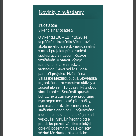
Novinky z hvězdárny
17.07.2026
Víkend s nanosatelity
O víkendu 10. – 12. 7 2026 se
úspěšně uskutečnila Víkendová
škola návrhu a stavby nanosatelitů
v rámci projektu přeshraniční
spolupráce s názvem Rozvoj
vzdělávání v oblasti vývoje
nanosatelitů a kosmických
technologií. Akci pořádali oba
partneři projektu, Hvězdárna
Valašské Meziříčí, p. o. a Slovenská
organizácia pre vesmírné aktivity a
zúčastnilo se ji 15 účastníků z obou
stran hranice. Součástí opravdu
bohatého a zajímavého programu
byly nejen teoretické přednášky,
semináře, praktické činnosti se
složením Schoolsatů – výukového
modelu cubesatu, ale také jsme si
vyzkoušeli virtuální technologie i
praktická pozorování kosmických
objektů pozemními dalekohledy,
včetně Mezinárodní kosmické