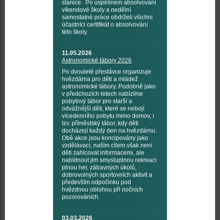
stanice. Po úspěšném absolvování
víkendové školy a nedělní
samostatné práce obdrželi všichni
účastníci certifikát o absolvování
této školy.
11.05.2026
Astronomické tábory 2026
Po dvouleté přestávce organizuje
hvězdárna pro děti a mládež
astronomické tábory. Podobně jako
v předchozích letech nabízíme
pobytový tábor pro starší a
odvážnější děti, které se nebojí
vícedenního pobytu mimo domov, i
tzv. příměstský tábor, kdy děti
docházejí každý den na hvězdárnu.
Obě akce jsou koncipovány jako
vzdělávací, naším cílem však není
děti zahlcovat informacemi, ale
nabídnout jim smysluplnou rekreaci
plnou her, zábavných úkolů,
dobrovolných sportovních aktivit a
především odpočinku pod
hvězdnou oblohou při nočních
pozorováních.
03.03.2026