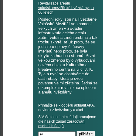
Revitalizace areálu
valašskomeziříčské hvězdárny po
60 letech
Poslední roky jsou na Hvězdárně
Valašské Meziříčí ve znamení
velkých změn v základní
infrastruktuře celého areálu.
Zatím většina změn probíhala tak
trochu skrytě, ať už proto, že se
jednalo o opravy či úpravy
interiérů nebo proto, že byla
skryta za hradbou stromů. První
velkou změnou bylo vybudování
nového objektu Kulturního a
kreativního centra na ulici J. K.
Tyla a nyní se dostáváme do
další etapy, která je svou
povahou velmi zřetelná. Jedná se
o komplexní revitalizaci oplocení
a areálu hvězdárny.
Přihlašte se k odběru aktualit AKA,
novinek z hvězdárny a akcí:
S Vašimi osobními údaji pracujeme
dle našich
zásad zpracování
osobních údajů
.