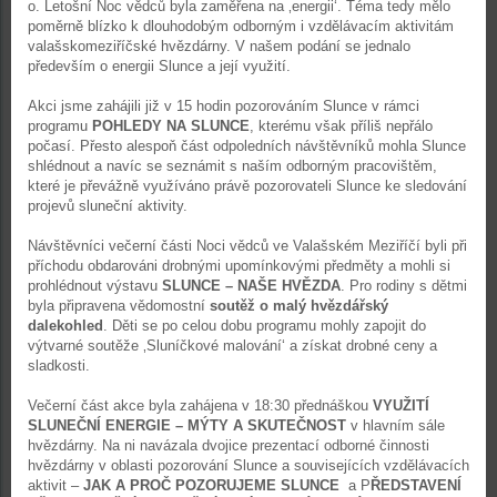
o. Letošní Noc vědců byla zaměřena na ‚energii‘. Téma tedy mělo
poměrně blízko k dlouhodobým odborným i vzdělávacím aktivitám
valašskomeziříčské hvězdárny. V našem podání se jednalo
především o energii Slunce a její využití.
Akci jsme zahájili již v 15 hodin pozorováním Slunce v rámci
programu
POHLEDY NA SLUNCE
, kterému však příliš nepřálo
počasí. Přesto alespoň část odpoledních návštěvníků mohla Slunce
shlédnout a navíc se seznámit s naším odborným pracovištěm,
které je převážně využíváno právě pozorovateli Slunce ke sledování
projevů sluneční aktivity.
Návštěvníci večerní části Noci vědců ve Valašském Meziříčí byli při
příchodu obdarováni drobnými upomínkovými předměty a mohli si
prohlédnout výstavu
SLUNCE – NAŠE HVĚZDA
. Pro rodiny s dětmi
byla připravena vědomostní
soutěž o malý hvězdářský
dalekohled
. Děti se po celou dobu programu mohly zapojit do
výtvarné soutěže ‚Sluníčkové malování‘ a získat drobné ceny a
sladkosti.
Večerní část akce byla zahájena v 18:30 přednáškou
VYUŽITÍ
SLUNEČNÍ ENERGIE – MÝTY A SKUTEČNOST
v hlavním sále
hvězdárny. Na ni navázala dvojice prezentací odborné činnosti
hvězdárny v oblasti pozorování Slunce a souvisejících vzdělávacích
aktivit –
JAK A PROČ POZORUJEME SLUNCE
a P
ŘEDSTAVENÍ