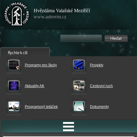
Hvězdárna Valašské Meziříčí
www.astrovm.cz
Programy pro školy
Projekty
Aktuality AK
Cestovní ruch
Programový letáček
Dokumenty