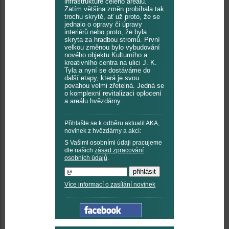
infrastruktuře celého areálu.
Zatím většina změn probíhala tak
trochu skrytě, ať už proto, že se
jednalo o opravy či úpravy
interiérů nebo proto, že byla
skryta za hradbou stromů. První
velkou změnou bylo vybudování
nového objektu Kulturního a
kreativního centra na ulici J. K.
Tyla a nyní se dostáváme do
další etapy, která je svou
povahou velmi zřetelná. Jedná se
o komplexní revitalizaci oplocení
a areálu hvězdárny.
Přihlašte se k odběru aktualit AKA,
novinek z hvězdárny a akcí:
S Vašimi osobními údaji pracujeme
dle našich
zásad zpracování
osobních údajů
.
Více informací o zasílání novinek