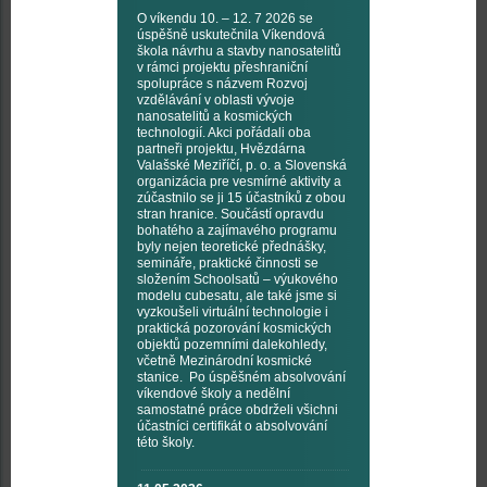
O víkendu 10. – 12. 7 2026 se
úspěšně uskutečnila Víkendová
škola návrhu a stavby nanosatelitů
v rámci projektu přeshraniční
spolupráce s názvem Rozvoj
vzdělávání v oblasti vývoje
nanosatelitů a kosmických
technologií. Akci pořádali oba
partneři projektu, Hvězdárna
Valašské Meziříčí, p. o. a Slovenská
organizácia pre vesmírné aktivity a
zúčastnilo se ji 15 účastníků z obou
stran hranice. Součástí opravdu
bohatého a zajímavého programu
byly nejen teoretické přednášky,
semináře, praktické činnosti se
složením Schoolsatů – výukového
modelu cubesatu, ale také jsme si
vyzkoušeli virtuální technologie i
praktická pozorování kosmických
objektů pozemními dalekohledy,
včetně Mezinárodní kosmické
stanice. Po úspěšném absolvování
víkendové školy a nedělní
samostatné práce obdrželi všichni
účastníci certifikát o absolvování
této školy.