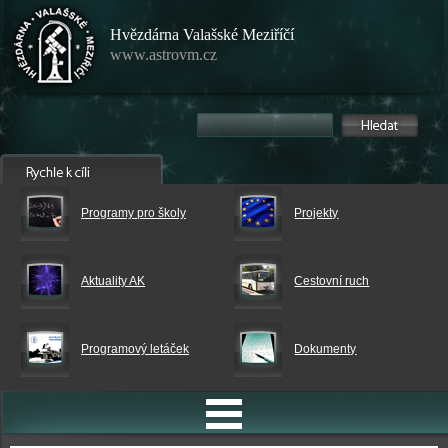
Hvězdárna Valašské Meziříčí
www.astrovm.cz
Programy pro školy
Projekty
Aktuality AK
Cestovní ruch
Programový letáček
Dokumenty