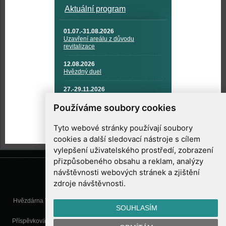
Aktuální program
01.07.-31.08.2026
Uzavření areálu z důvodu
revitalizace
12.08.2026
Hvězdný duel
27.-29.11.2026
KOSMONAUTIKA, RAKETOVÁ
TECHNIKA A KOSMICKÉ
Používáme soubory cookies
TECHNOLOGIE
Tyto webové stránky používají soubory
cookies a další sledovací nástroje s cílem
vylepšení uživatelského prostředí, zobrazení
přizpůsobeného obsahu a reklam, analýzy
návštěvnosti webových stránek a zjištění
zdroje návštěvnosti.
Hvězdárna Valašské Meziříčí, příspěvková organizace, Vsetínská 78, 757
SOUHLASÍM
01 Valašské Meziříčí
Příspěvková organizace Zlínského kraje. Telefon:
571 611 928
, Mobil:
777