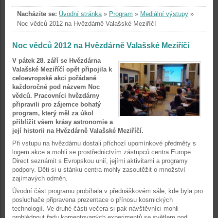
Nacházíte se:
Úvodní stránka
»
Program
»
Mediální výstupy
»
Noc vědců 2012 na Hvězdárně Valašské Meziříčí
Noc vědců 2012 na Hvězdárně Valašské Meziříčí
V pátek 28. září se Hvězdárna
Valašské Meziříčí opět připojila k
celoevropské akci pořádané
každoročně pod názvem Noc
vědců. Pracovníci hvězdárny
připravili pro zájemce bohatý
program, který měl za úkol
přiblížit všem krásy astronomie a
její historii na Hvězdárně Valašské Meziříčí.
Při vstupu na hvězdárnu dostali příchozí upomínkové předměty s
logem akce a mohli se prostřednictvím zástupců centra Europe
Direct seznámit s Evropskou unií, jejími aktivitami a programy
podpory. Děti si u stánku centra mohly zasoutěžit o množství
zajímavých odměn.
Úvodní část programu probíhala v přednáškovém sále, kde byla pro
posluchače připravena prezentace o přínosu kosmických
technologií. Ve druhé části večera si pak návštěvníci mohli
prohlédnout řadu komentovaných experimentů se světlem pod