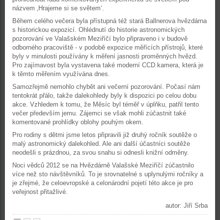
názvem ‚Hrajeme si se světem‘.
Během celého večera byla přístupná též stará Ballnerova hvězdárna
s historickou expozicí. Ohlédnutí do historie astronomických
pozorování ve Valašském Meziříčí bylo připraveno i v budově
odborného pracoviště - v podobě expozice měřících přístrojů, které
byly v minulosti používány k měření jasnosti proměnných hvězd.
Pro zajímavost byla vystavena také moderní CCD kamera, která je
k těmto měřením využívána dnes.
Samozřejmě nemohlo chybět ani večerní pozorování. Počasí nám
tentokrát přálo, takže dalekohledy byly k dispozici po celou dobu
akce. Vzhledem k tomu, že Měsíc byl téměř v úplňku, patřil tento
večer především jemu. Zájemci se však mohli zúčastnit také
komentované prohlídky oblohy pouhým okem.
Pro rodiny s dětmi jsme letos připravili již druhý ročník soutěže o
malý astronomický dalekohled. Ale ani další účastníci soutěže
neodešli s prázdnou, za svou snahu si odnesli knižní odměny.
Noci vědců 2012 se na Hvězdárně Valašské Meziříčí zúčastnilo
více než sto návštěvníků. To je srovnatelné s uplynulými ročníky a
je zřejmé, že celoevropské a celonárodní pojetí této akce je pro
veřejnost přitažlivé.
autor: Jiří Srba