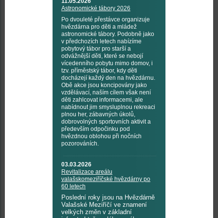
11.05.2026
Astronomické tábory 2026
Po dvouleté přestávce organizuje
hvězdárna pro děti a mládež
astronomické tábory. Podobně jako
v předchozích letech nabízíme
pobytový tábor pro starší a
odvážnější děti, které se nebojí
vícedenního pobytu mimo domov, i
tzv. příměstský tábor, kdy děti
docházejí každý den na hvězdárnu.
Obě akce jsou koncipovány jako
vzdělávací, naším cílem však není
děti zahlcovat informacemi, ale
nabídnout jim smysluplnou rekreaci
plnou her, zábavných úkolů,
dobrovolných sportovních aktivit a
především odpočinku pod
hvězdnou oblohou při nočních
pozorováních.
03.03.2026
Revitalizace areálu
valašskomeziříčské hvězdárny po
60 letech
Poslední roky jsou na Hvězdárně
Valašské Meziříčí ve znamení
velkých změn v základní