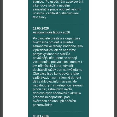
stanice. Po úspěšném absolvování
víkendové školy a nedělní
samostatné práce obdrželi všichni
účastníci certifikát o absolvování
této školy.
11.05.2026
Astronomické tábory 2026
Po dvouleté přestávce organizuje
hvězdárna pro děti a mládež
astronomické tábory. Podobně jako
v předchozích letech nabízíme
pobytový tábor pro starší a
odvážnější děti, které se nebojí
vícedenního pobytu mimo domov, i
tzv. příměstský tábor, kdy děti
docházejí každý den na hvězdárnu.
Obě akce jsou koncipovány jako
vzdělávací, naším cílem však není
děti zahlcovat informacemi, ale
nabídnout jim smysluplnou rekreaci
plnou her, zábavných úkolů,
dobrovolných sportovních aktivit a
především odpočinku pod
hvězdnou oblohou při nočních
pozorováních.
03.03.2026