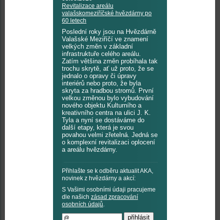
Revitalizace areálu
valašskomeziříčské hvězdárny po
60 letech
Poslední roky jsou na Hvězdárně
Valašské Meziříčí ve znamení
velkých změn v základní
infrastruktuře celého areálu.
Zatím většina změn probíhala tak
trochu skrytě, ať už proto, že se
jednalo o opravy či úpravy
interiérů nebo proto, že byla
skryta za hradbou stromů. První
velkou změnou bylo vybudování
nového objektu Kulturního a
kreativního centra na ulici J. K.
Tyla a nyní se dostáváme do
další etapy, která je svou
povahou velmi zřetelná. Jedná se
o komplexní revitalizaci oplocení
a areálu hvězdárny.
Přihlašte se k odběru aktualit AKA,
novinek z hvězdárny a akcí:
S Vašimi osobními údaji pracujeme
dle našich
zásad zpracování
osobních údajů
.