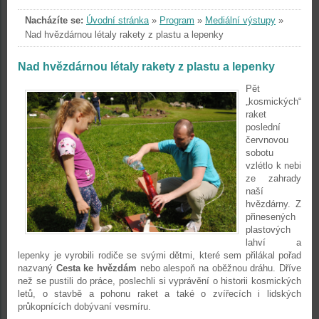
Nacházíte se:
Úvodní stránka
»
Program
»
Mediální výstupy
»
Nad hvězdárnou létaly rakety z plastu a lepenky
Nad hvězdárnou létaly rakety z plastu a lepenky
Pět
„kosmických“
raket
poslední
červnovou
sobotu
vzlétlo k nebi
ze zahrady
naší
hvězdárny. Z
přinesených
plastových
lahví a
lepenky je vyrobili rodiče se svými dětmi, které sem přilákal pořad
nazvaný
Cesta ke hvězdám
nebo alespoň na oběžnou dráhu. Dříve
než se pustili do práce, poslechli si vyprávění o historii kosmických
letů, o stavbě a pohonu raket a také o zvířecích i lidských
průkopnících dobývaní vesmíru.