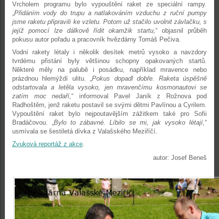
Vrcholem programu bylo vypouštění raket ze speciální rampy.
„
Přidáním vody do trupu a natlakováním vzduchu z ruční pumpy
jsme raketu připravili ke vzletu. Potom už stačilo uvolnit závlačku, s
jejíž pomocí lze dálkově řídit okamžik startu,
“ objasnil průběh
pokusu autor pořadu a pracovník hvězdárny Tomáš Pečiva.
Vodní rakety létaly i několik desítek metrů vysoko a navzdory
tvrdému přistání byly většinou schopny opakovaných startů.
Některé měly na palubě i posádku, například mravence nebo
prázdnou hlemýždí ulitu. „
Pokus dopadl dobře. Raketa úspěšně
odstartovala a letěla vysoko, jen mravenčímu kosmonautovi se
zatím moc nedaří,
“ informoval Pavel Janík z Rožnova pod
Radhoštěm, jenž raketu postavil se svými dětmi Pavlínou a Cyrilem.
Vypouštění raket bylo nejpoutavějším zážitkem také pro Sofii
Bradáčovou. „
Bylo to zábavné. Líbilo se mi, jak vysoko létají,
“
usmívala se šestiletá dívka z Valašského Meziříčí.
Zvuková reportáž z akce
.
autor: Josef Beneš