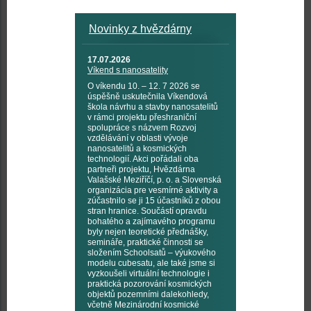
Novinky z hvězdárny
17.07.2026
Víkend s nanosatelity
O víkendu 10. – 12. 7 2026 se
úspěšně uskutečnila Víkendová
škola návrhu a stavby nanosatelitů
v rámci projektu přeshraniční
spolupráce s názvem Rozvoj
vzdělávání v oblasti vývoje
nanosatelitů a kosmických
technologií. Akci pořádali oba
partneři projektu, Hvězdárna
Valašské Meziříčí, p. o. a Slovenská
organizácia pre vesmírné aktivity a
zúčastnilo se ji 15 účastníků z obou
stran hranice. Součástí opravdu
bohatého a zajímavého programu
byly nejen teoretické přednášky,
semináře, praktické činnosti se
složením Schoolsatů – výukového
modelu cubesatu, ale také jsme si
vyzkoušeli virtuální technologie i
praktická pozorování kosmických
objektů pozemními dalekohledy,
včetně Mezinárodní kosmické