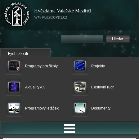
Hvězdárna Valašské Meziříčí
www.astrovm.cz
Programy pro školy
Projekty
Aktuality AK
Cestovní ruch
Programový letáček
Dokumenty