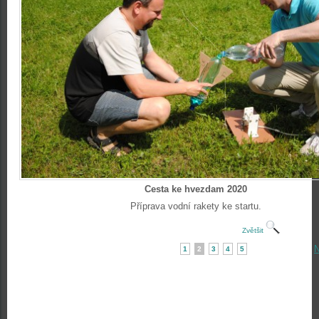
Cesta ke hvezdam 2020
Příprava vodní rakety ke startu.
Zvětšit
N
1
2
3
4
5