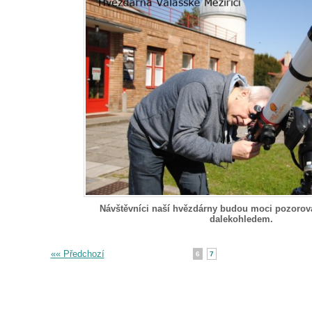
Návštěvníci naší hvězdárny budou moci pozoro
dalekohledem.
«« Předchozí
6
7