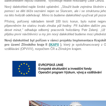
dalekohledem nejsou viditelné,“
vysvětluje ředitel hvězdárny Libor Lenža.
Nový dalekohled najde široké uplatnění.
„Sloužit bude zejména školním v
pomocí se děti blíže seznámí nejen se Sluncem, ale i se strukturou jeho
na této hvězdě odehrávají. Mimo to budeme dalekohled využívat při pozor
Přístroj, pořízený nákladem téměř 100 tisíc korun, bylo nutné nejpr
připevněním ke stativu trvalo zhruba půl hodiny. Při každém dalším pou
deset minut,“
odhaduje odborný pracovník hvězdárny Petr Zelený.
„Už 
přijdou první návštěvníci a my jim nový dalekohled budeme moci předvést
Nový dalekohled byl pořízen v rámci projektu
Implementace Krajskéh
pro území Zlínského kraje II (
IKAPII
)
, který je spolufinancovaný z
vzdělávání (OPVVV), rozpočtem ČR a Zlínským krajem.