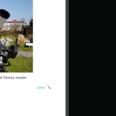
vat Slunce novým
Zvětšit