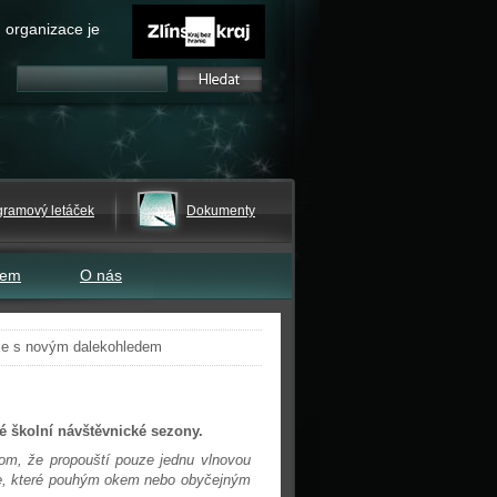
 organizace je
gramový letáček
Dokumenty
tem
O nás
ce s novým dalekohledem
 školní návštěvnické sezony.
tom, že propouští pouze jednu vlnovou
pce, které pouhým okem nebo obyčejným