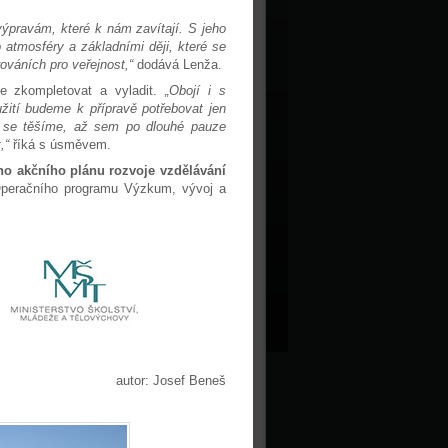
ýpravám, které k nám zavítají. S jeho
 atmosféry a základními ději, které se
ováních pro veřejnost,“
dodává Lenža.
ve zkompletovat a vyladit.
„Obojí i s
žití budeme k přípravě potřebovat jen
se těšíme, až sem po dlouhé pauze
,“
říká s úsměvem.
o akčního plánu rozvoje vzdělávání
 Operačního programu Výzkum, vývoj a
autor: Josef Beneš