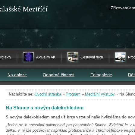
alašské Meziříčí
Zřizovatelem
rojekty
Aktuality AK
Cestovní ruch
Pro
Na obloze
Odborná činnost
Fotogalerie
Dě
Nacházíte se:
Úvodní stránka
»
Program
»
Mediální výstupy
»
Na Slun
Na Slunce s novým dalekohledem
S novým dalekohledem snad už brzy vstoupí naše hvězdárna do nové
„Jedná se o speciální dalekohled pro pozorování Slunce. Zvláštní je v 
délku. V ní lze pozorovat například protuberance a chromosférické eru