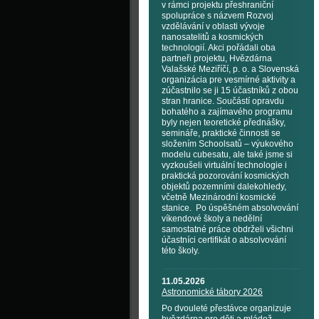
v rámci projektu přeshraniční
spolupráce s názvem Rozvoj
vzdělávání v oblasti vývoje
nanosatelitů a kosmických
technologií. Akci pořádali oba
partneři projektu, Hvězdárna
Valašské Meziříčí, p. o. a Slovenská
organizácia pre vesmírné aktivity a
zúčastnilo se ji 15 účastníků z obou
stran hranice. Součástí opravdu
bohatého a zajímavého programu
byly nejen teoretické přednášky,
semináře, praktické činnosti se
složením Schoolsatů – výukového
modelu cubesatu, ale také jsme si
vyzkoušeli virtuální technologie i
praktická pozorování kosmických
objektů pozemními dalekohledy,
včetně Mezinárodní kosmické
stanice. Po úspěšném absolvování
víkendové školy a nedělní
samostatné práce obdrželi všichni
účastníci certifikát o absolvování
této školy.
11.05.2026
Astronomické tábory 2026
Po dvouleté přestávce organizuje