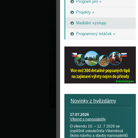
Program pro »
Projekty »
Mediální výstupy
Programový letáček »
Novinky z hvězdárny
17.07.2026
Víkend s nanosatelity
O víkendu 10. – 12. 7 2026 se
úspěšně uskutečnila Víkendová
škola návrhu a stavby nanosatelitů