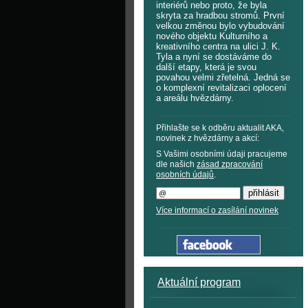
interiérů nebo proto, že byla
skryta za hradbou stromů. První
velkou změnou bylo vybudování
nového objektu Kulturního a
kreativního centra na ulici J. K.
Tyla a nyní se dostáváme do
další etapy, která je svou
povahou velmi zřetelná. Jedná se
o komplexní revitalizaci oplocení
a areálu hvězdárny.
Přihlašte se k odběru aktualit AKA,
novinek z hvězdárny a akcí:
S Vašimi osobními údaji pracujeme
dle našich
zásad zpracování
osobních údajů
.
Více informací o zasílání novinek
Aktuální program