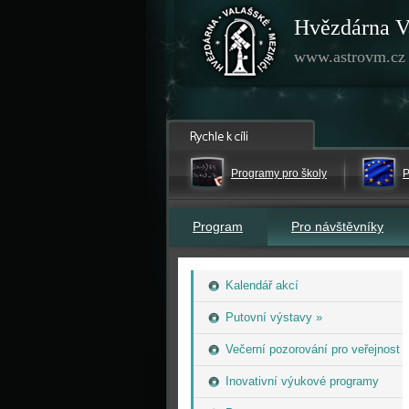
Hvězdárna V
www.astrovm.cz
Programy pro školy
P
Program
Pro návštěvníky
Kalendář akcí
Putovní výstavy »
Večerní pozorování pro veřejnost
Inovativní výukové programy