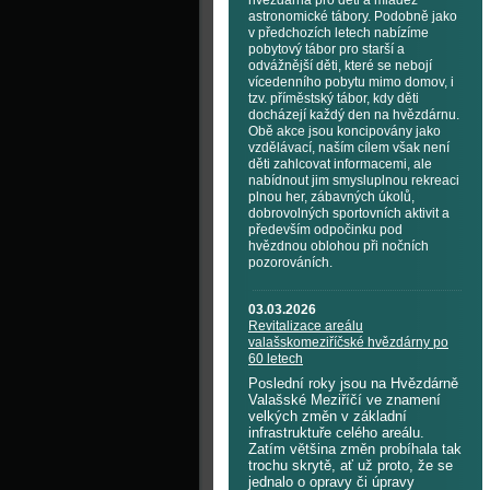
hvězdárna pro děti a mládež
astronomické tábory. Podobně jako
v předchozích letech nabízíme
pobytový tábor pro starší a
odvážnější děti, které se nebojí
vícedenního pobytu mimo domov, i
tzv. příměstský tábor, kdy děti
docházejí každý den na hvězdárnu.
Obě akce jsou koncipovány jako
vzdělávací, naším cílem však není
děti zahlcovat informacemi, ale
nabídnout jim smysluplnou rekreaci
plnou her, zábavných úkolů,
dobrovolných sportovních aktivit a
především odpočinku pod
hvězdnou oblohou při nočních
pozorováních.
03.03.2026
Revitalizace areálu
valašskomeziříčské hvězdárny po
60 letech
Poslední roky jsou na Hvězdárně
Valašské Meziříčí ve znamení
velkých změn v základní
infrastruktuře celého areálu.
Zatím většina změn probíhala tak
trochu skrytě, ať už proto, že se
jednalo o opravy či úpravy