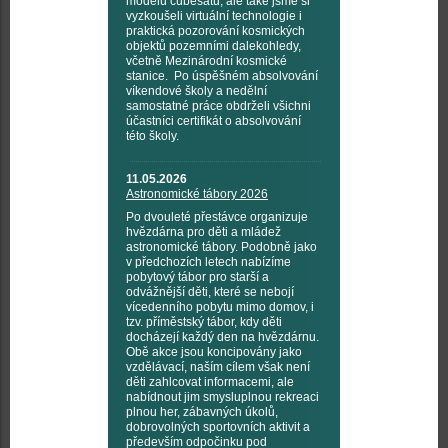
modelu cubesatu, ale také jsme si
vyzkoušeli virtuální technologie i
praktická pozorování kosmických
objektů pozemními dalekohledy,
včetně Mezinárodní kosmické
stanice. Po úspěšném absolvování
víkendové školy a nedělní
samostatné práce obdrželi všichni
účastníci certifikát o absolvování
této školy.
11.05.2026
Astronomické tábory 2026
Po dvouleté přestávce organizuje
hvězdárna pro děti a mládež
astronomické tábory. Podobně jako
v předchozích letech nabízíme
pobytový tábor pro starší a
odvážnější děti, které se nebojí
vícedenního pobytu mimo domov, i
tzv. příměstský tábor, kdy děti
docházejí každý den na hvězdárnu.
Obě akce jsou koncipovány jako
vzdělávací, naším cílem však není
děti zahlcovat informacemi, ale
nabídnout jim smysluplnou rekreaci
plnou her, zábavných úkolů,
dobrovolných sportovních aktivit a
především odpočinku pod