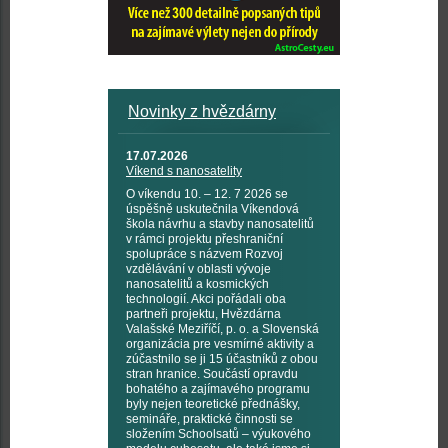
Novinky z hvězdárny
17.07.2026
Víkend s nanosatelity
O víkendu 10. – 12. 7 2026 se
úspěšně uskutečnila Víkendová
škola návrhu a stavby nanosatelitů
v rámci projektu přeshraniční
spolupráce s názvem Rozvoj
vzdělávání v oblasti vývoje
nanosatelitů a kosmických
technologií. Akci pořádali oba
partneři projektu, Hvězdárna
Valašské Meziříčí, p. o. a Slovenská
organizácia pre vesmírné aktivity a
zúčastnilo se ji 15 účastníků z obou
stran hranice. Součástí opravdu
bohatého a zajímavého programu
byly nejen teoretické přednášky,
semináře, praktické činnosti se
složením Schoolsatů – výukového