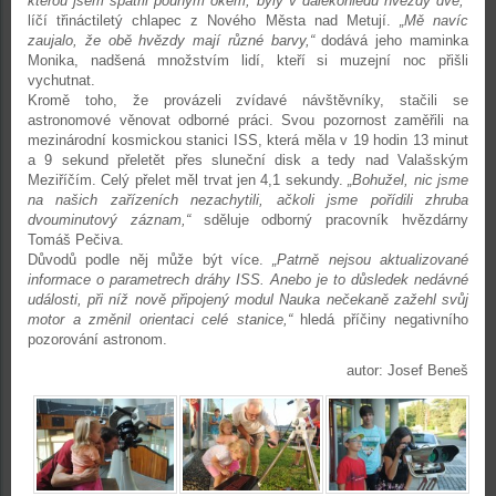
kterou jsem spatřil pouhým okem, byly v dalekohledu hvězdy dvě,“
líčí třináctiletý chlapec z Nového Města nad Metují.
„Mě navíc
zaujalo, že obě hvězdy mají různé barvy,“
dodává jeho maminka
Monika, nadšená množstvím lidí, kteří si muzejní noc přišli
vychutnat.
Kromě toho, že provázeli zvídavé návštěvníky, stačili se
astronomové věnovat odborné práci. Svou pozornost zaměřili na
mezinárodní kosmickou stanici ISS, která měla v 19 hodin 13 minut
a 9 sekund přeletět přes sluneční disk a tedy nad Valašským
Meziříčím. Celý přelet měl trvat jen 4,1 sekundy.
„Bohužel, nic jsme
na našich zařízeních nezachytili, ačkoli jsme pořídili zhruba
dvouminutový záznam,“
sděluje odborný pracovník hvězdárny
Tomáš Pečiva.
Důvodů podle něj může být více.
„Patrně nejsou aktualizované
informace o parametrech dráhy ISS. Anebo je to důsledek nedávné
události, při níž nově připojený modul Nauka nečekaně zažehl svůj
motor a změnil orientaci celé stanice,“
hledá příčiny negativního
pozorování astronom.
autor: Josef Beneš