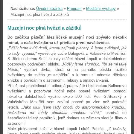
Nacházíte se:
Úvodní stránka
»
Program
»
Mediální výstupy
»
Muzejní noc plná hvězd a zážitků
Muzejní noc plná hvězd a zážitků
Do začátku páteční Meziříčské muzejní noci zbývalo několik
minut, a naše hvězdárna už přivítala první návštěvnice.
„Přišly jsme kvůli dceři, kterou zajímají planety. A jsme zvědavé, jak
to tady vypadá,“
vysvětluje Lucie Balogová z Valašského Meziříčí.
S tříletou dcerou Sofií zkusily otáčet hlavní kopulí a dalekohledem
pozorovaly podvečerní oblohu.
„Viděly jsme sluníčko, líbí se mi také
Měsíc,“
vypráví dívka, která si na památku otiskla razítko
hvězdárny do svého „muzejníčku“ a k tomu si odnesla dětskou
knížku s povídáním o astronomii, rébusy a omalovánkami.
Příležitost prohlédnout si odborná pracoviště i historickou Ballnerovu
hvězdárnu a pozorovat noční nebe poseté hvězdami pomocí
několika dalekohledů využilo okolo 300 lidí. Petr Střítezský z
Valašského Meziříčí sem zavítal poprvé po více než padesáti
letech.
„Jako kluk jsem tady chodil do astronomického kroužku.
Hvězdárna mi tehdy připadala mnohem větší,“
usmívá se
šestašedesátiletý pamětník, jenž dodnes se zájmem sleduje filmy o
astronomii.
Malé překvapení zažil v hlavní kopuli Lukáš Patzák.
„Z hvězdy,