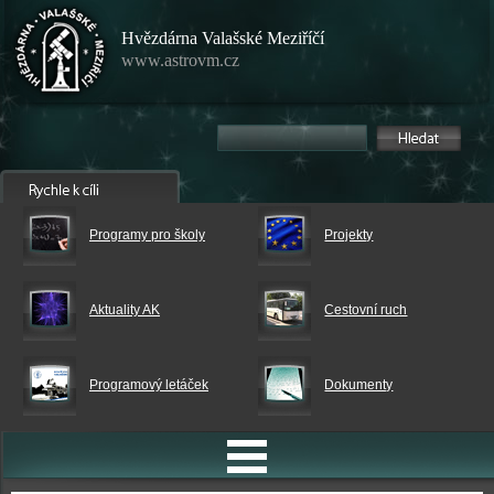
Hvězdárna Valašské Meziříčí
www.astrovm.cz
Programy pro školy
Projekty
Aktuality AK
Cestovní ruch
Programový letáček
Dokumenty