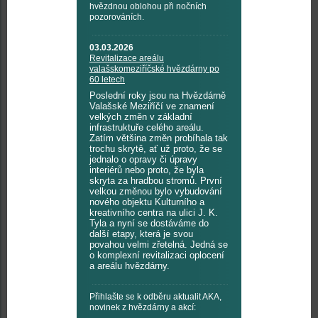
hvězdnou oblohou při nočních
pozorováních.
03.03.2026
Revitalizace areálu
valašskomeziříčské hvězdárny po
60 letech
Poslední roky jsou na Hvězdárně
Valašské Meziříčí ve znamení
velkých změn v základní
infrastruktuře celého areálu.
Zatím většina změn probíhala tak
trochu skrytě, ať už proto, že se
jednalo o opravy či úpravy
interiérů nebo proto, že byla
skryta za hradbou stromů. První
velkou změnou bylo vybudování
nového objektu Kulturního a
kreativního centra na ulici J. K.
Tyla a nyní se dostáváme do
další etapy, která je svou
povahou velmi zřetelná. Jedná se
o komplexní revitalizaci oplocení
a areálu hvězdárny.
Přihlašte se k odběru aktualit AKA,
novinek z hvězdárny a akcí: