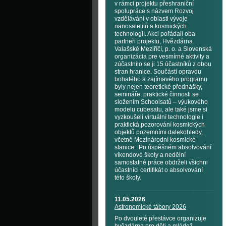
v rámci projektu přeshraniční
spolupráce s názvem Rozvoj
vzdělávání v oblasti vývoje
nanosatelitů a kosmických
technologií. Akci pořádali oba
partneři projektu, Hvězdárna
Valašské Meziříčí, p. o. a Slovenská
organizácia pre vesmírné aktivity a
zúčastnilo se ji 15 účastníků z obou
stran hranice. Součástí opravdu
bohatého a zajímavého programu
byly nejen teoretické přednášky,
semináře, praktické činnosti se
složením Schoolsatů – výukového
modelu cubesatu, ale také jsme si
vyzkoušeli virtuální technologie i
praktická pozorování kosmických
objektů pozemními dalekohledy,
včetně Mezinárodní kosmické
stanice. Po úspěšném absolvování
víkendové školy a nedělní
samostatné práce obdrželi všichni
účastníci certifikát o absolvování
této školy.
11.05.2026
Astronomické tábory 2026
Po dvouleté přestávce organizuje