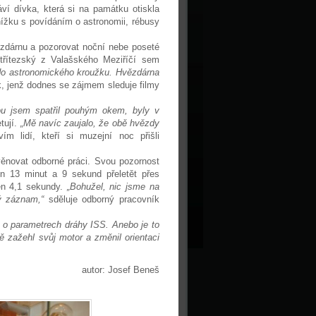
áví dívka, která si na památku otiskla
ížku s povídáním o astronomii, rébusy
vězdárnu a pozorovat noční nebe poseté
Střítezský z Valašského Meziříčí sem
 do astronomického kroužku. Hvězdárna
, jenž dodnes se zájmem sleduje filmy
ou jsem spatřil pouhým okem, byly v
tují.
„Mě navíc zaujalo, že obě hvězdy
 lidí, kteří si muzejní noc přišli
věnovat odborné práci. Svou pozornost
in 13 minut a 9 sekund přeletět přes
jen 4,1 sekundy.
„Bohužel, nic jsme na
vý záznam,“
sděluje odborný pracovník
 o parametrech dráhy ISS. Anebo je to
 zažehl svůj motor a změnil orientaci
autor: Josef Beneš