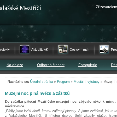
alašské Meziříčí
Zřizovatelem
rojekty
Aktuality AK
Cestovní ruch
Pro
Na obloze
Odborná činnost
Fotogalerie
Dě
Nacházíte se:
Úvodní stránka
»
Program
»
Mediální výstupy
»
Muzejní 
Muzejní noc plná hvězd a zážitků
Do začátku páteční Meziříčské muzejní noci zbývalo několik minut, 
návštěvnice.
„Přišly jsme kvůli dceři, kterou zajímají planety. A jsme zvědavé, jak to 
z Valašského Meziříčí. S tříletou dcerou Sofií zkusily otáčet hlav