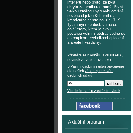
interiérů nebo proto, že byla
skryta za hradbou stromů. První
velkou změnou bylo vybudování
nového objektu Kulturního a
kreativního centra na ulici J. K.
Tyla a nyní se dostáváme do
další etapy, která je svou
povahou velmi zřetelná. Jedná se
o komplexní revitalizaci oplocení
a areálu hvězdárny.
Přihlašte se k odběru aktualit AKA,
novinek z hvězdárny a akcí:
S Vašimi osobními údaji pracujeme
dle našich
zásad zpracování
osobních údajů
.
Více informací o zasílání novinek
Aktuální program