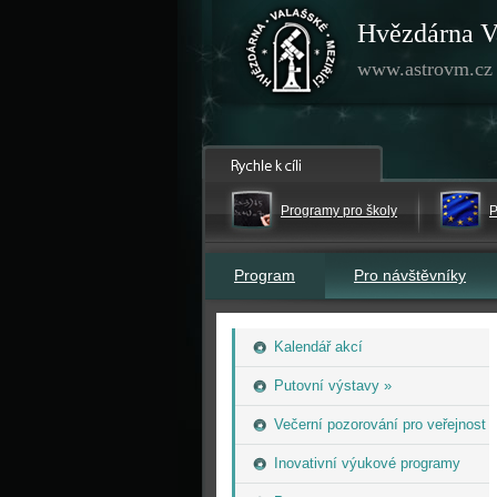
Hvězdárna V
www.astrovm.cz
Programy pro školy
P
Program
Pro návštěvníky
Kalendář akcí
Putovní výstavy »
Večerní pozorování pro veřejnost
Inovativní výukové programy