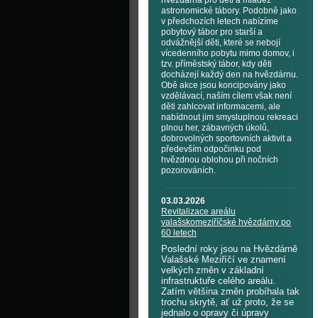
hvězdárna pro děti a mládež
astronomické tábory. Podobně jako
v předchozích letech nabízíme
pobytový tábor pro starší a
odvážnější děti, které se nebojí
vícedenního pobytu mimo domov, i
tzv. příměstský tábor, kdy děti
docházejí každý den na hvězdárnu.
Obě akce jsou koncipovány jako
vzdělávací, naším cílem však není
děti zahlcovat informacemi, ale
nabídnout jim smysluplnou rekreaci
plnou her, zábavných úkolů,
dobrovolných sportovních aktivit a
především odpočinku pod
hvězdnou oblohou při nočních
pozorováních.
03.03.2026
Revitalizace areálu
valašskomeziříčské hvězdárny po
60 letech
Poslední roky jsou na Hvězdárně
Valašské Meziříčí ve znamení
velkých změn v základní
infrastruktuře celého areálu.
Zatím většina změn probíhala tak
trochu skrytě, ať už proto, že se
jednalo o opravy či úpravy