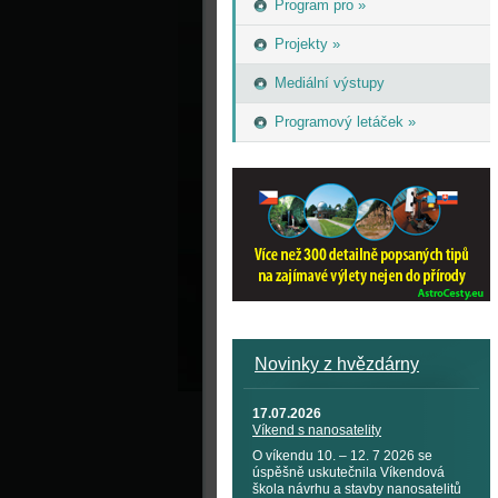
Program pro »
Projekty »
Mediální výstupy
Programový letáček »
Novinky z hvězdárny
17.07.2026
Víkend s nanosatelity
O víkendu 10. – 12. 7 2026 se
úspěšně uskutečnila Víkendová
škola návrhu a stavby nanosatelitů