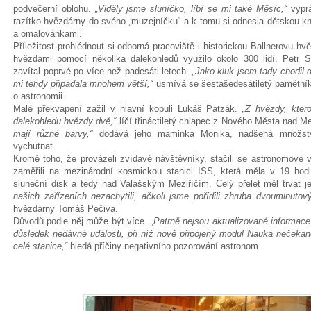
podvečerní oblohu.
„Viděly jsme sluníčko, líbí se mi také Měsíc,“
vypr
razítko hvězdárny do svého „muzejníčku“ a k tomu si odnesla dětskou kn
a omalovánkami.
Příležitost prohlédnout si odborná pracoviště i historickou Ballnerovu h
hvězdami pomocí několika dalekohledů využilo okolo 300 lidí. Petr 
zavítal poprvé po více než padesáti letech.
„Jako kluk jsem tady chodil
mi tehdy připadala mnohem větší,“
usmívá se šestašedesátiletý pamětník
o astronomii.
Malé překvapení zažil v hlavní kopuli Lukáš Patzák.
„Z hvězdy, kter
dalekohledu hvězdy dvě,“
líčí třináctiletý chlapec z Nového Města nad Me
mají různé barvy,“
dodává jeho maminka Monika, nadšená množstvím
vychutnat.
Kromě toho, že provázeli zvídavé návštěvníky, stačili se astronomové 
zaměřili na mezinárodní kosmickou stanici ISS, která měla v 19 hod
sluneční disk a tedy nad Valašským Meziříčím. Celý přelet měl trvat 
našich zařízeních nezachytili, ačkoli jsme pořídili zhruba dvouminuto
hvězdárny Tomáš Pečiva.
Důvodů podle něj může být více.
„Patrně nejsou aktualizované informace
důsledek nedávné události, při níž nově připojený modul Nauka nečekaně
celé stanice,“
hledá příčiny negativního pozorování astronom.