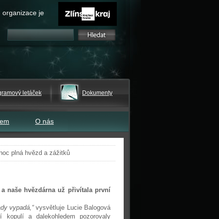
 organizace je
gramový letáček
Dokumenty
tem
O nás
noc plná hvězd a zážitků
a naše hvězdárna už přivítala první
tady vypadá,“
vysvětluje Lucie Balogová
ní kopulí a dalekohledem pozorovaly