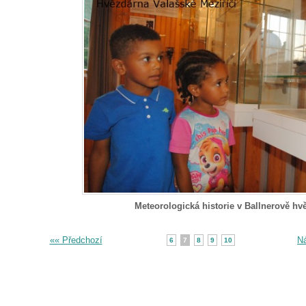
Meteorologická historie v Ballnerově hv
«« Předchozí
Ná
6
7
8
9
10