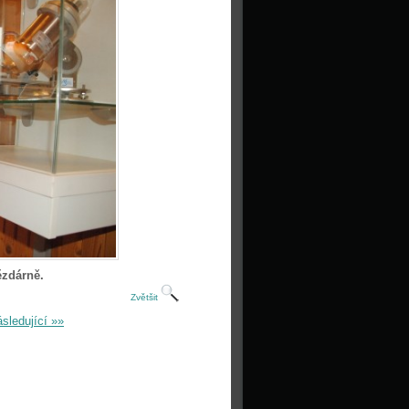
ězdárně.
Zvětšit
sledující »»