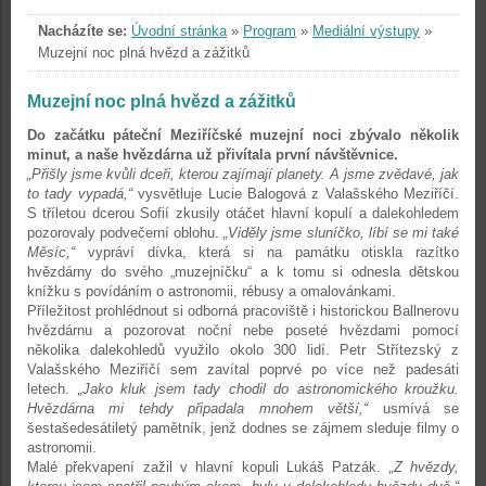
Nacházíte se:
Úvodní stránka
»
Program
»
Mediální výstupy
»
Muzejní noc plná hvězd a zážitků
Muzejní noc plná hvězd a zážitků
Do začátku páteční Meziříčské muzejní noci zbývalo několik
minut, a naše hvězdárna už přivítala první návštěvnice.
„Přišly jsme kvůli dceři, kterou zajímají planety. A jsme zvědavé, jak
to tady vypadá,“
vysvětluje Lucie Balogová z Valašského Meziříčí.
S tříletou dcerou Sofií zkusily otáčet hlavní kopulí a dalekohledem
pozorovaly podvečerní oblohu.
„Viděly jsme sluníčko, líbí se mi také
Měsíc,“
vypráví dívka, která si na památku otiskla razítko
hvězdárny do svého „muzejníčku“ a k tomu si odnesla dětskou
knížku s povídáním o astronomii, rébusy a omalovánkami.
Příležitost prohlédnout si odborná pracoviště i historickou Ballnerovu
hvězdárnu a pozorovat noční nebe poseté hvězdami pomocí
několika dalekohledů využilo okolo 300 lidí. Petr Střítezský z
Valašského Meziříčí sem zavítal poprvé po více než padesáti
letech.
„Jako kluk jsem tady chodil do astronomického kroužku.
Hvězdárna mi tehdy připadala mnohem větší,“
usmívá se
šestašedesátiletý pamětník, jenž dodnes se zájmem sleduje filmy o
astronomii.
Malé překvapení zažil v hlavní kopuli Lukáš Patzák.
„Z hvězdy,