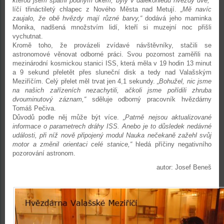
kterou jsem spatřil pouhým okem, byly v dalekohledu hvězdy dvě,“
líčí třináctiletý chlapec z Nového Města nad Metují.
„Mě navíc
zaujalo, že obě hvězdy mají různé barvy,“
dodává jeho maminka
Monika, nadšená množstvím lidí, kteří si muzejní noc přišli
vychutnat.
Kromě toho, že provázeli zvídavé návštěvníky, stačili se
astronomové věnovat odborné práci. Svou pozornost zaměřili na
mezinárodní kosmickou stanici ISS, která měla v 19 hodin 13 minut
a 9 sekund přeletět přes sluneční disk a tedy nad Valašským
Meziříčím. Celý přelet měl trvat jen 4,1 sekundy.
„Bohužel, nic jsme
na našich zařízeních nezachytili, ačkoli jsme pořídili zhruba
dvouminutový záznam,“
sděluje odborný pracovník hvězdárny
Tomáš Pečiva.
Důvodů podle něj může být více.
„Patrně nejsou aktualizované
informace o parametrech dráhy ISS. Anebo je to důsledek nedávné
události, při níž nově připojený modul Nauka nečekaně zažehl svůj
motor a změnil orientaci celé stanice,“
hledá příčiny negativního
pozorování astronom.
autor: Josef Beneš