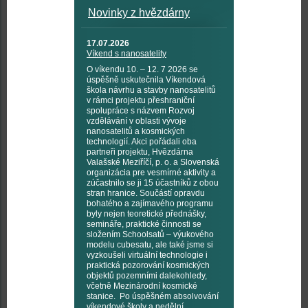
Novinky z hvězdárny
17.07.2026
Víkend s nanosatelity
O víkendu 10. – 12. 7 2026 se
úspěšně uskutečnila Víkendová
škola návrhu a stavby nanosatelitů
v rámci projektu přeshraniční
spolupráce s názvem Rozvoj
vzdělávání v oblasti vývoje
nanosatelitů a kosmických
technologií. Akci pořádali oba
partneři projektu, Hvězdárna
Valašské Meziříčí, p. o. a Slovenská
organizácia pre vesmírné aktivity a
zúčastnilo se ji 15 účastníků z obou
stran hranice. Součástí opravdu
bohatého a zajímavého programu
byly nejen teoretické přednášky,
semináře, praktické činnosti se
složením Schoolsatů – výukového
modelu cubesatu, ale také jsme si
vyzkoušeli virtuální technologie i
praktická pozorování kosmických
objektů pozemními dalekohledy,
včetně Mezinárodní kosmické
stanice. Po úspěšném absolvování
víkendové školy a nedělní