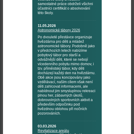
samostatné práce obdrželi všichni
účastníci certifikát o absolvování
této školy.
11.05.2026
Astronomické tábory 2026
Po dvouleté přestávce organizuje
hvězdárna pro děti a mládež
astronomické tábory. Podobně jako
v předchozích letech nabízíme
pobytový tábor pro starší a
odvážnější děti, které se nebojí
vícedenního pobytu mimo domov, i
tzv. příměstský tábor, kdy děti
docházejí každý den na hvězdárnu.
Obě akce jsou koncipovány jako
vzdělávací, naším cílem však není
děti zahlcovat informacemi, ale
nabídnout jim smysluplnou rekreaci
plnou her, zábavných úkolů,
dobrovolných sportovních aktivit a
především odpočinku pod
hvězdnou oblohou při nočních
pozorováních.
03.03.2026
Revitalizace areálu