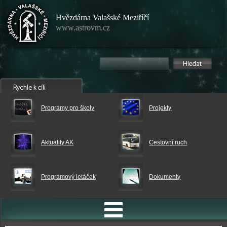
Hvězdárna Valašské Meziříčí
www.astrovm.cz
Programy pro školy
Projekty
Aktuality AK
Cestovní ruch
Programový letáček
Dokumenty