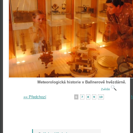
Meteorologická historie v Ballnerově hvězdárně.
Zvětšit
«« Předchozí
N
6
7
8
9
10