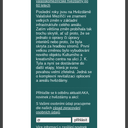
valašskomeziříčské hvězdárny po
60 letech
Poslední roky jsou na Hvězdárně
Valašské Meziříčí ve znamení
velkých změn v základní
infrastruktuře celého areálu.
Zatím většina změn probíhala tak
trochu skrytě, ať už proto, že se
jednalo o opravy či úpravy
interiérů nebo proto, že byla
skryta za hradbou stromů. První
velkou změnou bylo vybudování
nového objektu Kulturního a
kreativního centra na ulici J. K.
Tyla a nyní se dostáváme do
další etapy, která je svou
povahou velmi zřetelná. Jedná se
o komplexní revitalizaci oplocení
a areálu hvězdárny.
Přihlašte se k odběru aktualit AKA,
novinek z hvězdárny a akcí:
S Vašimi osobními údaji pracujeme
dle našich
zásad zpracování
osobních údajů
.
Více informací o zasílání novinek