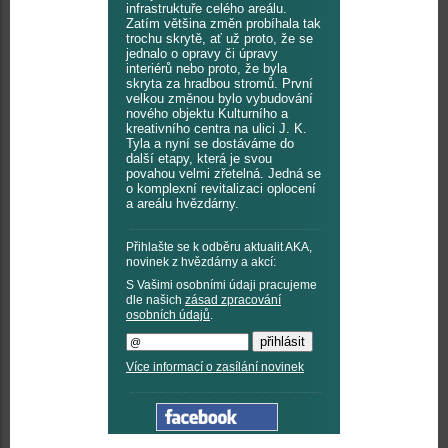
infrastruktuře celého areálu.
Zatím většina změn probíhala tak
trochu skrytě, ať už proto, že se
jednalo o opravy či úpravy
interiérů nebo proto, že byla
skryta za hradbou stromů. První
velkou změnou bylo vybudování
nového objektu Kulturního a
kreativního centra na ulici J. K.
Tyla a nyní se dostáváme do
další etapy, která je svou
povahou velmi zřetelná. Jedná se
o komplexní revitalizaci oplocení
a areálu hvězdárny.
Přihlašte se k odběru aktualit AKA,
novinek z hvězdárny a akcí:
S Vašimi osobními údaji pracujeme
dle našich
zásad zpracování
osobních údajů
.
Více informací o zasílání novinek