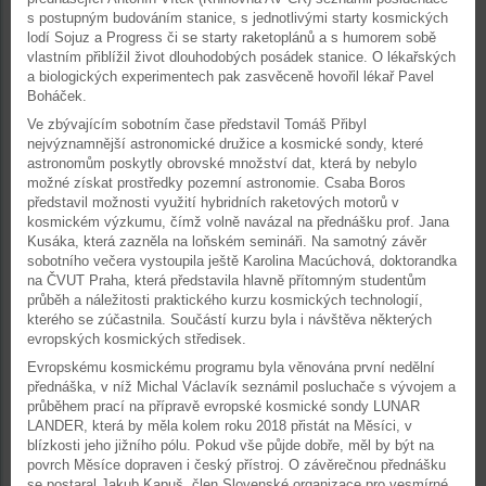
s postupným budováním stanice, s jednotlivými starty kosmických
lodí Sojuz a Progress či se starty raketoplánů a s humorem sobě
vlastním přiblížil život dlouhodobých posádek stanice. O lékařských
a biologických experimentech pak zasvěceně hovořil lékař Pavel
Boháček.
Ve zbývajícím sobotním čase představil Tomáš Přibyl
nejvýznamnější astronomické družice a kosmické sondy, které
astronomům poskytly obrovské množství dat, která by nebylo
možné získat prostředky pozemní astronomie. Csaba Boros
představil možnosti využití hybridních raketových motorů v
kosmickém výzkumu, čímž volně navázal na přednášku prof. Jana
Kusáka, která zazněla na loňském semináři. Na samotný závěr
sobotního večera vystoupila ještě Karolina Macúchová, doktorandka
na ČVUT Praha, která představila hlavně přítomným studentům
průběh a náležitosti praktického kurzu kosmických technologií,
kterého se zúčastnila. Součástí kurzu byla i návštěva některých
evropských kosmických středisek.
Evropskému kosmickému programu byla věnována první nedělní
přednáška, v níž Michal Václavík seznámil posluchače s vývojem a
průběhem prací na přípravě evropské kosmické sondy LUNAR
LANDER, která by měla kolem roku 2018 přistát na Měsíci, v
blízkosti jeho jižního pólu. Pokud vše půjde dobře, měl by být na
povrch Měsíce dopraven i český přístroj. O závěrečnou přednášku
se postaral Jakub Kapuš, člen Slovenské organizace pro vesmírné