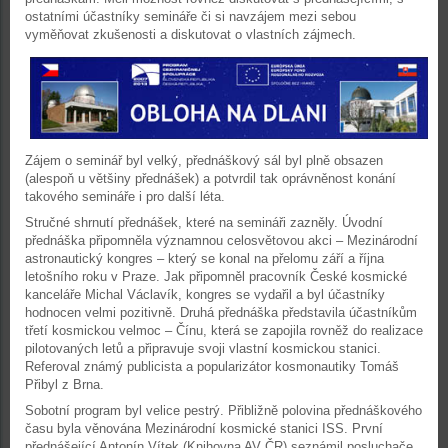
ostatními účastníky semináře či si navzájem mezi sebou
vyměňovat zkušenosti a diskutovat o vlastních zájmech.
Zájem o seminář byl velký, přednáškový sál byl plně obsazen
(alespoň u většiny přednášek) a potvrdil tak oprávněnost konání
takového semináře i pro další léta.
Stručné shrnutí přednášek, které na semináři zazněly. Úvodní
přednáška připomněla významnou celosvětovou akci – Mezinárodní
astronautický kongres – který se konal na přelomu září a října
letošního roku v Praze. Jak připomněl pracovník České kosmické
kanceláře Michal Václavík, kongres se vydařil a byl účastníky
hodnocen velmi pozitivně. Druhá přednáška představila účastníkům
třetí kosmickou velmoc – Čínu, která se zapojila rovněž do realizace
pilotovaných letů a připravuje svoji vlastní kosmickou stanici.
Referoval známý publicista a popularizátor kosmonautiky Tomáš
Přibyl z Brna.
Sobotní program byl velice pestrý. Přibližně polovina přednáškového
času byla věnována Mezinárodní kosmické stanici ISS. První
přednášející Antonín Vítek (Knihovna AV ČR) seznámil posluchače