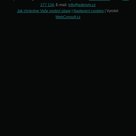
277 134
, E-mail:
info@astrovm.cz
Jak chráníme Vaše osobní údaje
|
Nastavení cookies
| Vyrobil:
WebConsult.cz