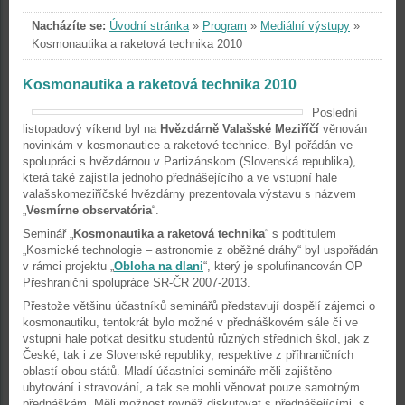
Nacházíte se:
Úvodní stránka
»
Program
»
Mediální výstupy
»
Kosmonautika a raketová technika 2010
Kosmonautika a raketová technika 2010
Poslední
listopadový víkend byl na
Hvězdárně Valašské Meziříčí
věnován
novinkám v kosmonautice a raketové technice. Byl pořádán ve
spolupráci s hvězdárnou v Partizánskom (Slovenská republika),
která také zajistila jednoho přednášejícího a ve vstupní hale
valašskomeziříčské hvězdárny prezentovala výstavu s názvem
„
Vesmírne observatória
“.
Seminář „
Kosmonautika a raketová technika
“ s podtitulem
„Kosmické technologie – astronomie z oběžné dráhy“ byl uspořádán
v rámci projektu „
Obloha na dlani
“, který je spolufinancován OP
Přeshraniční spolupráce SR-ČR 2007-2013.
Přestože většinu účastníků seminářů představují dospělí zájemci o
kosmonautiku, tentokrát bylo možné v přednáškovém sále či ve
vstupní hale potkat desítku studentů různých středních škol, jak z
České, tak i ze Slovenské republiky, respektive z příhraničních
oblastí obou států. Mladí účastníci semináře měli zajištěno
ubytování i stravování, a tak se mohli věnovat pouze samotným
přednáškám. Měli možnost rovněž diskutovat s přednášejícími, s