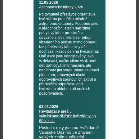
11.05.2026
Astronomické tábory 2026
Po dvouleté přestávce organizuje
hvězdárna pro děti a mládež
astronomické tábory. Podobně jako
v předchozích letech nabízíme
pobytový tábor pro starší a
odvážnější děti, které se nebojí
vícedenního pobytu mimo domov, i
tzv. příměstský tábor, kdy děti
docházejí každý den na hvězdárnu.
Obě akce jsou koncipovány jako
vzdělávací, naším cílem však není
děti zahlcovat informacemi, ale
nabídnout jim smysluplnou rekreaci
plnou her, zábavných úkolů,
dobrovolných sportovních aktivit a
především odpočinku pod
hvězdnou oblohou při nočních
pozorováních.
03.03.2026
Revitalizace areálu
valašskomeziříčské hvězdárny po
60 letech
Poslední roky jsou na Hvězdárně
Valašské Meziříčí ve znamení
velkých změn v základní