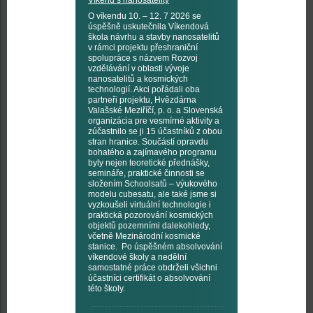
Víkend s nanosatelity
O víkendu 10. – 12. 7 2026 se
úspěšně uskutečnila Víkendová
škola návrhu a stavby nanosatelitů
v rámci projektu přeshraniční
spolupráce s názvem Rozvoj
vzdělávání v oblasti vývoje
nanosatelitů a kosmických
technologií. Akci pořádali oba
partneři projektu, Hvězdárna
Valašské Meziříčí, p. o. a Slovenská
organizácia pre vesmírné aktivity a
zúčastnilo se ji 15 účastníků z obou
stran hranice. Součástí opravdu
bohatého a zajímavého programu
byly nejen teoretické přednášky,
semináře, praktické činnosti se
složením Schoolsatů – výukového
modelu cubesatu, ale také jsme si
vyzkoušeli virtuální technologie i
praktická pozorování kosmických
objektů pozemními dalekohledy,
včetně Mezinárodní kosmické
stanice. Po úspěšném absolvování
víkendové školy a nedělní
samostatné práce obdrželi všichni
účastníci certifikát o absolvování
této školy.