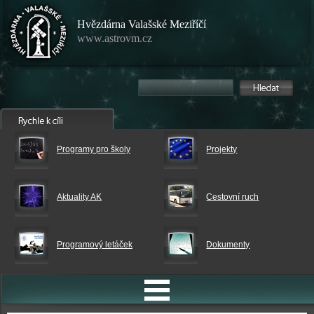
Hvězdárna Valašské Meziříčí
www.astrovm.cz
Programy pro školy
Projekty
Aktuality AK
Cestovní ruch
Programový letáček
Dokumenty