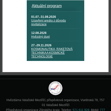
Aktuální program
01.07.-31.08.2026
Uzavření areálu z důvodu
revitalizace
12.08.2026
Hvězdný duel
27.-29.11.2026
KOSMONAUTIKA, RAKETOVÁ
TECHNIKA A KOSMICKÉ
TECHNOLOGIE
Hvězdárna Valašské Meziříčí, příspěvková organizace, Vsetínská 78, 757
01 Valašské Meziříčí
Příspěvková organizace Zlínského kraje. Telefon:
571 611 928
, Mobil:
777