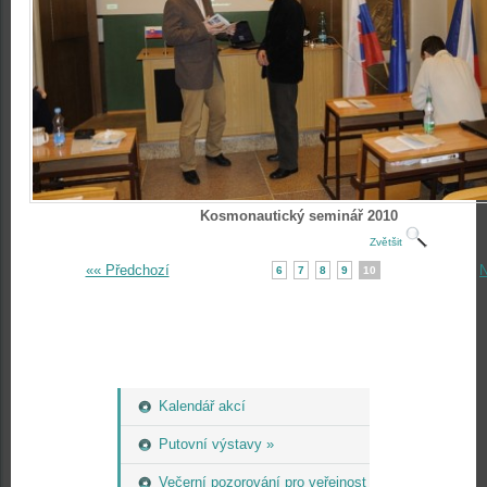
Kosmonautický seminář 2010
Zvětšit
«« Předchozí
N
6
7
8
9
10
Kalendář akcí
Putovní výstavy »
Večerní pozorování pro veřejnost