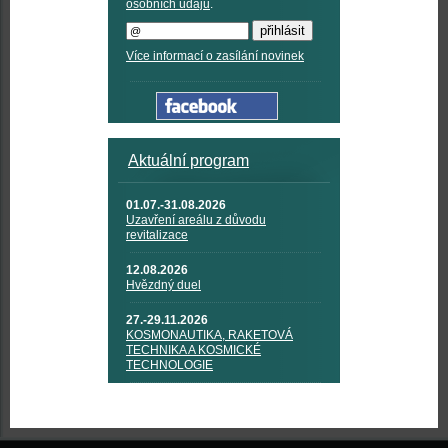
osobních údajů
.
Více informací o zasílání novinek
Aktuální program
01.07.-31.08.2026
Uzavření areálu z důvodu
revitalizace
12.08.2026
Hvězdný duel
27.-29.11.2026
KOSMONAUTIKA, RAKETOVÁ
TECHNIKA A KOSMICKÉ
TECHNOLOGIE