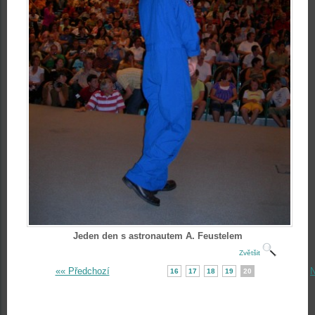
Jeden den s astronautem A. Feustelem
Zvětšit
«« Předchozí
N
16
17
18
19
20