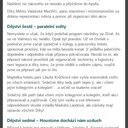
Naštěstí nic takového se nestalo a přijíždíme do Apolla.
Díky Městu Valašské Meziříčí, panu starostovi i místostarostům za
dobrou reprezentaci města a pomoc při organizaci této akce.
Dějství šesté – paralelní světy
Nemyslete si však, že když probíhal program návštěvy ve Zlíně, že
se ve Valmezu nic nedělo. Opak byl pravdou. Už ve čtvrtek v
podvečer jsme začali společně s kolegy a pracovníky hotelu
upravovat prostory, kde se měla beseda konat. V průběhu pátečního
dopoledne i odpoledne však příprava pokračovala. Nezdá se to, ale
připravit takové prostředí jak organizačně, technicky a logisticky
není legrace a díky tomu, že jsme věděli o velkém zájmu, snažili
jsme se připravit jak jen to šlo.
Majitelka hotelu paní Libuše Krůčková nám vyšla maximálně vstříc
po všech stránkách. Srdečné díky tedy patří nejen jí, ale i všem
jejím kolegyním a kolegům! …a určitě se budeme vracet!
Srdečný dík patří také všem mým kolegyním a kolegům, kteří akci
připravovali a zajišťovali. Celý tým vedla a své břemeno
odpovědnosti skvěle zvládla Markéta Landová, ale zásluhy mají
opravdu všichni! Díky!
Dějství sedmé – Houstone dochází nám vzduch
Příjezd k hotelu byl opravdu zážitkem. Jakmile A. Feustel vystoupil