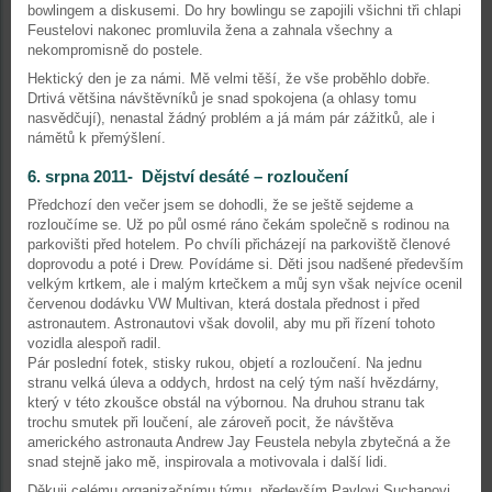
bowlingem a diskusemi. Do hry bowlingu se zapojili všichni tři chlapi
Feustelovi nakonec promluvila žena a zahnala všechny a
nekompromisně do postele.
Hektický den je za námi. Mě velmi těší, že vše proběhlo dobře.
Drtivá většina návštěvníků je snad spokojena (a ohlasy tomu
nasvědčují), nenastal žádný problém a já mám pár zážitků, ale i
námětů k přemýšlení.
6. srpna 2011- Dějství desáté – rozloučení
Předchozí den večer jsem se dohodli, že se ještě sejdeme a
rozloučíme se. Už po půl osmé ráno čekám společně s rodinou na
parkovišti před hotelem. Po chvíli přicházejí na parkoviště členové
doprovodu a poté i Drew. Povídáme si. Děti jsou nadšené především
velkým krtkem, ale i malým krtečkem a můj syn však nejvíce ocenil
červenou dodávku VW Multivan, která dostala přednost i před
astronautem. Astronautovi však dovolil, aby mu při řízení tohoto
vozidla alespoň radil.
Pár poslední fotek, stisky rukou, objetí a rozloučení. Na jednu
stranu velká úleva a oddych, hrdost na celý tým naší hvězdárny,
který v této zkoušce obstál na výbornou. Na druhou stranu tak
trochu smutek při loučení, ale zároveň pocit, že návštěva
amerického astronauta Andrew Jay Feustela nebyla zbytečná a že
snad stejně jako mě, inspirovala a motivovala i další lidi.
Děkuji celému organizačnímu týmu, především Pavlovi Suchanovi,