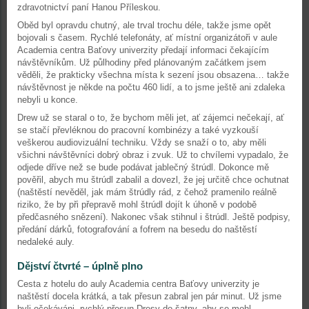
zdravotnictví paní Hanou Příleskou.
Oběd byl opravdu chutný, ale trval trochu déle, takže jsme opět
bojovali s časem. Rychlé telefonáty, ať místní organizátoři v aule
Academia centra Baťovy univerzity předají informaci čekajícím
návštěvníkům. Už půlhodiny před plánovaným začátkem jsem
věděli, že prakticky všechna místa k sezení jsou obsazena… takže
návštěvnost je někde na počtu 460 lidí, a to jsme ještě ani zdaleka
nebyli u konce.
Drew už se staral o to, že bychom měli jet, ať zájemci nečekají, ať
se stačí převléknou do pracovní kombinézy a také vyzkouší
veškerou audiovizuální techniku. Vždy se snaží o to, aby měli
všichni návštěvníci dobrý obraz i zvuk. Už to chvílemi vypadalo, že
odjede dříve než se bude podávat jablečný štrúdl. Dokonce mě
pověřil, abych mu štrúdl zabalil a dovezl, že jej určitě chce ochutnat
(naštěstí nevěděl, jak mám štrúdly rád, z čehož pramenilo reálně
riziko, že by při přepravě mohl štrúdl dojít k úhoně v podobě
předčasného snězení). Nakonec však stihnul i štrúdl. Ještě podpisy,
předání dárků, fotografování a fofrem na besedu do naštěstí
nedaleké auly.
Dějství čtvrté – úplně plno
Cesta z hotelu do auly Academia centra Baťovy univerzity je
naštěstí docela krátká, a tak přesun zabral jen pár minut. Už jsme
byli očekáváni, rychlý přesun Dresy do šatny, aby se mohl