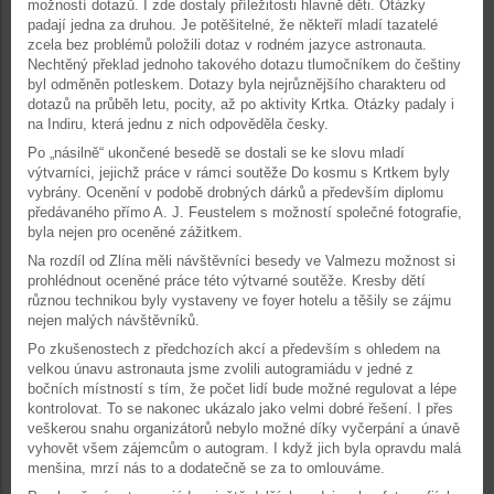
možností dotazů. I zde dostaly příležitosti hlavně děti. Otázky
padají jedna za druhou. Je potěšitelné, že někteří mladí tazatelé
zcela bez problémů položili dotaz v rodném jazyce astronauta.
Nechtěný překlad jednoho takového dotazu tlumočníkem do češtiny
byl odměněn potleskem. Dotazy byla nejrůznějšího charakteru od
dotazů na průběh letu, pocity, až po aktivity Krtka. Otázky padaly i
na Indiru, která jednu z nich odpověděla česky.
Po „násilně“ ukončené besedě se dostali se ke slovu mladí
výtvarníci, jejichž práce v rámci soutěže Do kosmu s Krtkem byly
vybrány. Ocenění v podobě drobných dárků a především diplomu
předávaného přímo A. J. Feustelem s možností společné fotografie,
byla nejen pro oceněné zážitkem.
Na rozdíl od Zlína měli návštěvníci besedy ve Valmezu možnost si
prohlédnout oceněné práce této výtvarné soutěže. Kresby dětí
různou technikou byly vystaveny ve foyer hotelu a těšily se zájmu
nejen malých návštěvníků.
Po zkušenostech z předchozích akcí a především s ohledem na
velkou únavu astronauta jsme zvolili autogramiádu v jedné z
bočních místností s tím, že počet lidí bude možné regulovat a lépe
kontrolovat. To se nakonec ukázalo jako velmi dobré řešení. I přes
veškerou snahu organizátorů nebylo možné díky vyčerpání a únavě
vyhovět všem zájemcům o autogram. I když jich byla opravdu malá
menšina, mrzí nás to a dodatečně se za to omlouváme.