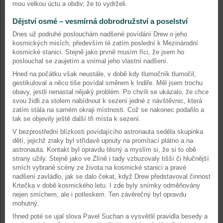
mou velkou úctu a obdiv, že to vydrželi.
Dějství osmé – vesmírná dobrodružství a poselství
Dnes už podruhé poslouchám nadšené povídání Drew o jeho
kosmických misích, především té zatím poslední k Mezinárodní
kosmické stanici. Stejně jako prvně musím říci, že jsem ho
poslouchal se zaujetím a vnímal jeho vlastní nadšení.
Hned na počátku však neustále, v době kdy tlumočník tlumočil,
gestikuloval a něco tiše povídal směrem k Indiře. Měl jsem trochu
obavy, jestli nenastal nějaký problém. Po chvíli se ukázalo, že chce
svou židli za stolem nabídnout k sezení jedné z návštěvnic, která
zatím stála na samém okraji místnosti. Což se nakonec podařilo a
tak se objevily ještě další tři místa k sezení.
V bezprostřední blízkosti povídajícího astronauta seděla skupinka
dětí, jejichž zraky byl střídavě upnuty na promítací plátno a na
astronauta. Kontakt byl opravdu těsný a myslím si, že si to obě
strany užily. Stejně jako ve Zlíně i tady vzbuzovaly tišší či hlučnější
smích vybrané scény ze života na kosmické stanici a pravé
nadšení zavládlo, jak se dalo čekat, když Drew představoval činnost
Krtečka v době kosmického letu. I zde byly snímky odměňovány
nejen smíchem, ale i potleskem. Ten závěrečný byl opravdu
mohutný.
Ihned poté se ujal slova Pavel Suchan a vysvětlil pravidla besedy a