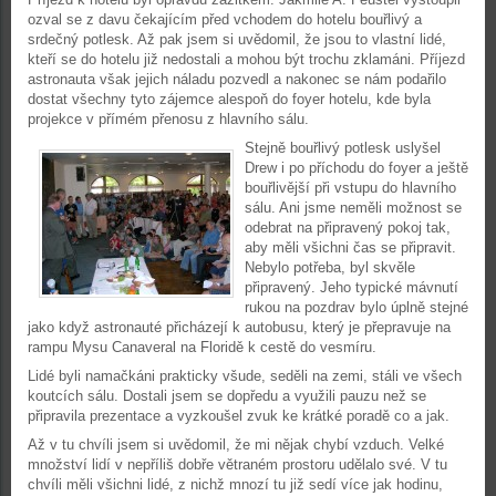
ozval se z davu čekajícím před vchodem do hotelu bouřlivý a
srdečný potlesk. Až pak jsem si uvědomil, že jsou to vlastní lidé,
kteří se do hotelu již nedostali a mohou být trochu zklamáni. Příjezd
astronauta však jejich náladu pozvedl a nakonec se nám podařilo
dostat všechny tyto zájemce alespoň do foyer hotelu, kde byla
projekce v přímém přenosu z hlavního sálu.
Stejně bouřlivý potlesk uslyšel
Drew i po příchodu do foyer a ještě
bouřlivější při vstupu do hlavního
sálu. Ani jsme neměli možnost se
odebrat na připravený pokoj tak,
aby měli všichni čas se připravit.
Nebylo potřeba, byl skvěle
připravený. Jeho typické mávnutí
rukou na pozdrav bylo úplně stejné
jako když astronauté přicházejí k autobusu, který je přepravuje na
rampu Mysu Canaveral na Floridě k cestě do vesmíru.
Lidé byli namačkáni prakticky všude, seděli na zemi, stáli ve všech
koutcích sálu. Dostali jsem se dopředu a využili pauzu než se
připravila prezentace a vyzkoušel zvuk ke krátké poradě co a jak.
Až v tu chvíli jsem si uvědomil, že mi nějak chybí vzduch. Velké
množství lidí v nepříliš dobře větraném prostoru udělalo své. V tu
chvíli měli všichni lidé, z nichž mnozí tu již sedí více jak hodinu,