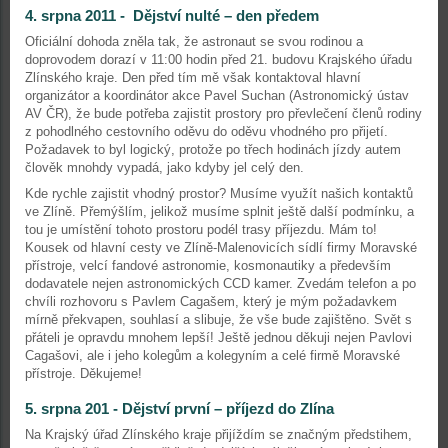
4. srpna 2011 - Dějství nulté – den předem
Oficiální dohoda zněla tak, že astronaut se svou rodinou a
doprovodem dorazí v 11:00 hodin před 21. budovu Krajského úřadu
Zlínského kraje. Den před tím mě však kontaktoval hlavní
organizátor a koordinátor akce Pavel Suchan (Astronomický ústav
AV ČR), že bude potřeba zajistit prostory pro převlečení členů rodiny
z pohodlného cestovního oděvu do oděvu vhodného pro přijetí.
Požadavek to byl logický, protože po třech hodinách jízdy autem
člověk mnohdy vypadá, jako kdyby jel celý den.
Kde rychle zajistit vhodný prostor? Musíme využít našich kontaktů
ve Zlíně. Přemýšlím, jelikož musíme splnit ještě další podmínku, a
tou je umístění tohoto prostoru podél trasy příjezdu. Mám to!
Kousek od hlavní cesty ve Zlíně-Malenovicích sídlí firmy Moravské
přístroje, velcí fandové astronomie, kosmonautiky a především
dodavatele nejen astronomických CCD kamer. Zvedám telefon a po
chvíli rozhovoru s Pavlem Cagašem, který je mým požadavkem
mírně překvapen, souhlasí a slibuje, že vše bude zajištěno. Svět s
přáteli je opravdu mnohem lepší! Ještě jednou děkuji nejen Pavlovi
Cagašovi, ale i jeho kolegům a kolegyním a celé firmě Moravské
přístroje. Děkujeme!
5. srpna 201 - Dějství první – příjezd do Zlína
Na Krajský úřad Zlínského kraje přijíždím se značným předstihem,