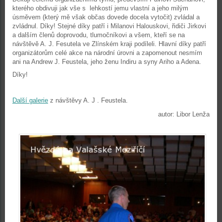
kterého obdivuji jak vše s lehkostí jemu vlastní a jeho milým
úsměvem (který mě však občas dovede docela vytočit) zvládal a
zvládnul. Díky! Stejné díky patří i Milanovi Halouskovi, řidiči Jirkovi
a dalším členů doprovodu, tlumočníkovi a všem, kteří se na
návštěvě A. J. Fesutela ve Zlínském kraji podíleli. Hlavní díky patří
organizátorům celé akce na národní úrovni a zapomenout nesmím
ani na Andrew J. Feustela, jeho ženu Indiru a syny Ariho a Adena.
Díky!
Další galerie
z návštěvy A. J . Feustela.
autor: Libor Lenža