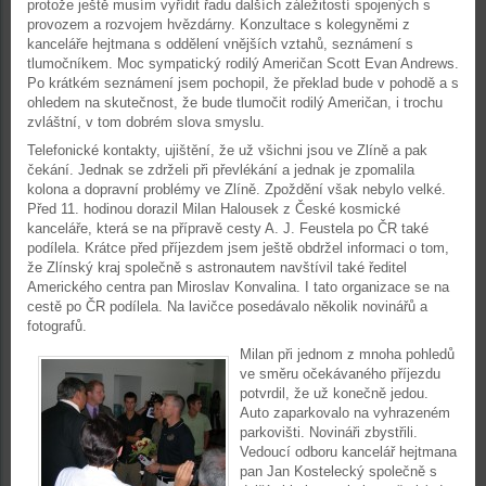
protože ještě musím vyřídit řadu dalších záležitostí spojených s
provozem a rozvojem hvězdárny. Konzultace s kolegyněmi z
kanceláře hejtmana s oddělení vnějších vztahů, seznámení s
tlumočníkem. Moc sympatický rodilý Američan Scott Evan Andrews.
Po krátkém seznámení jsem pochopil, že překlad bude v pohodě a s
ohledem na skutečnost, že bude tlumočit rodilý Američan, i trochu
zvláštní, v tom dobrém slova smyslu.
Telefonické kontakty, ujištění, že už všichni jsou ve Zlíně a pak
čekání. Jednak se zdrželi při převlékání a jednak je zpomalila
kolona a dopravní problémy ve Zlíně. Zpoždění však nebylo velké.
Před 11. hodinou dorazil Milan Halousek z České kosmické
kanceláře, která se na přípravě cesty A. J. Feustela po ČR také
podílela. Krátce před příjezdem jsem ještě obdržel informaci o tom,
že Zlínský kraj společně s astronautem navštívil také ředitel
Amerického centra pan Miroslav Konvalina. I tato organizace se na
cestě po ČR podílela. Na lavičce posedávalo několik novinářů a
fotografů.
Milan při jednom z mnoha pohledů
ve směru očekávaného příjezdu
potvrdil, že už konečně jedou.
Auto zaparkovalo na vyhrazeném
parkovišti. Novináři zbystřili.
Vedoucí odboru kancelář hejtmana
pan Jan Kostelecký společně s