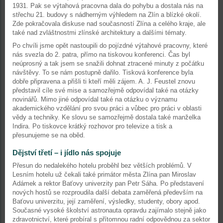
1931. Pak se výtahová pracovna dala do pohybu a dostala nás na
střechu 21. budovy s nádherným výhledem na Zlín a blízké okolí.
Zde pokračovala diskuse nad současností Zlína a celého kraje, ale
také nad zvláštnostmi zlínské architektury a dalšími tématy.
Po chvíli jsme opět nastoupili do pojízdné výtahové pracovny, které
nás svezla do 2. patra, přímo na tiskovou konferenci. Čas byl
neúprosný a tak jsem se snažili dohnat ztracené minuty z počátku
návštěvy. To se nám postupně dařilo. Tisková konference byla
dobře připravena a přišli ti kteří měli zájem. A. J. Feustel znovu
představil cíle své mise a samozřejmě odpovídal také na otázky
novinářů. Mimo jiné odpovídal také na otázku o významu
akademického vzdělání pro svou práci a vůbec pro práci v oblasti
vědy a techniky. Ke slovu se samozřejmě dostala také manželka
Indira. Po tiskovce krátký rozhovor pro televize a tisk a
přesunujeme se na oběd.
Dějství třetí – i jídlo nás spojuje
Přesun do nedalekého hotelu proběhl bez větších problémů. V
Lesním hotelu už čekali také primátor města Zlína pan Miroslav
Adámek a rektor Baťovy univerzity pan Petr Sáha. Po představení
nových hostů se rozproudila další debata zaměřená především na
Baťovu univerzitu, její zaměření, výsledky, studenty, obory apod.
Současné vysoké školství astronauta opravdu zajímalo stejně jako
zdravotnictví, které probíral s přítomnou radní odpovědnou za sektor