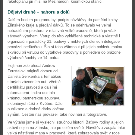
raketoplánu při misi na Mezinárodní kosmickou stanici.
Dějství druhé – nahoru a dolů
Dalším bodem programu byl podpis návštěvy do pamětní knihy
Zlínského kraje a předání dárků. To se odehrávalo ve velmi
netradičním prostoru, v relativně velké pracovně, která je však
zároveň výtahem. Vstup do této vyhlášené technické a vlastně i
organizační parádičky 21. budovy v některých členech delegace
provázel nedůvěrou. Šlo si toho všimnout při jejich pohledu malou
škvírou při vstupu do výtahové pracovny s pohledem do prázdné
výtahové šachty ze 14. patra.
Hejtman zde předal Andrew
Feustelovi originál obrazu od
Daniela Šenkeříka s tématikou
starých závodních aut, včetně
certifikátu pravosti a dalšími
informacemi. Indira dostala
krásnou partnerskou soupravu
skleněných číší z Květné. Dále
publikace a drobné dárky oběma
synům. Cestou nás provázeli také novináři a fotografové.
Ve výtahu jsme si vyslechli stručnou historii Baťovy rodiny a jejich
aktivit nejen na Zlínsku, ale po celém světě. Návštěvu zaujala také
velká nástěnná mapa v pracovně, která zobrazovala svět v roce