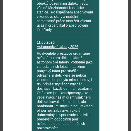
objektů pozemními dalekohledy,
včetně Mezinárodní kosmické
stanice. Po úspěšném absolvování
víkendové školy a nedělní
samostatné práce obdrželi všichni
účastníci certifikát o absolvování
této školy.
11.05.2026
Astronomické tábory 2026
Po dvouleté přestávce organizuje
hvězdárna pro děti a mládež
astronomické tábory. Podobně jako
v předchozích letech nabízíme
pobytový tábor pro starší a
odvážnější děti, které se nebojí
vícedenního pobytu mimo domov, i
tzv. příměstský tábor, kdy děti
docházejí každý den na hvězdárnu.
Obě akce jsou koncipovány jako
vzdělávací, naším cílem však není
děti zahlcovat informacemi, ale
nabídnout jim smysluplnou rekreaci
plnou her, zábavných úkolů,
dobrovolných sportovních aktivit a
především odpočinku pod
hvězdnou oblohou při nočních
pozorováních.