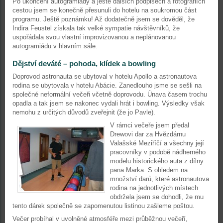
Po ukončení autogramiády a ještě dalších podpisech a fotografiích
cestou jsem se konečně přesunuli do hotelu na soukromou část
programu. Ještě poznámku! Až dodatečně jsem se dověděl, že
Indira Feustel získala tak velké sympatie návštěvníků, že
uspořádala svou vlastní improvizovanou a neplánovanou
autogramiádu v hlavním sále.
Dějství deváté – pohoda, klídek a bowling
Doprovod astronauta se ubytoval v hotelu Apollo a astronautova
rodina se ubytovala v hotelu Abácie. Zanedlouho jsme se sešli na
společné neformální večeři včetně doprovodu. Únava časem trochu
opadla a tak jsem se nakonec vydali hrát i bowling. Výsledky však
nemohu z určitých důvodů zveřejnit (že jo Pavle).
V rámci večeře jsem předal
Drewovi dar za Hvězdárnu
Valašské Meziříčí a všechny její
pracovníky v podobě nádherného
modelu historického auta z dílny
pana Marka. S ohledem na
množství darů, které astronautova
rodina na jednotlivých místech
obdržela jsem se dohodli, že mu
tento dárek společně se zapomenutou listinou zašleme poštou.
Večer probíhal v uvolněné atmosféře mezi průběžnou večeří,