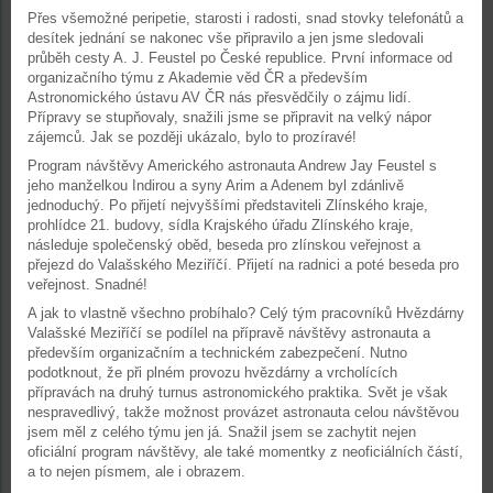
Přes všemožné peripetie, starosti i radosti, snad stovky telefonátů a
desítek jednání se nakonec vše připravilo a jen jsme sledovali
průběh cesty A. J. Feustel po České republice. První informace od
organizačního týmu z Akademie věd ČR a především
Astronomického ústavu AV ČR nás přesvědčily o zájmu lidí.
Přípravy se stupňovaly, snažili jsme se připravit na velký nápor
zájemců. Jak se později ukázalo, bylo to prozíravé!
Program návštěvy Amerického astronauta Andrew Jay Feustel s
jeho manželkou Indirou a syny Arim a Adenem byl zdánlivě
jednoduchý. Po přijetí nejvyššími představiteli Zlínského kraje,
prohlídce 21. budovy, sídla Krajského úřadu Zlínského kraje,
následuje společenský oběd, beseda pro zlínskou veřejnost a
přejezd do Valašského Meziříčí. Přijetí na radnici a poté beseda pro
veřejnost. Snadné!
A jak to vlastně všechno probíhalo? Celý tým pracovníků Hvězdárny
Valašské Meziříčí se podílel na přípravě návštěvy astronauta a
především organizačním a technickém zabezpečení. Nutno
podotknout, že při plném provozu hvězdárny a vrcholících
přípravách na druhý turnus astronomického praktika. Svět je však
nespravedlivý, takže možnost provázet astronauta celou návštěvou
jsem měl z celého týmu jen já. Snažil jsem se zachytit nejen
oficiální program návštěvy, ale také momentky z neoficiálních částí,
a to nejen písmem, ale i obrazem.