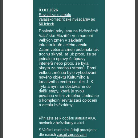
03.03.2026
Revitalizace areálu
valašskomeziříčské hvězdárny po
60 letech
Poslední roky jsou na Hvězdárně
Valašské Meziříčí ve znamení
velkých změn v základní
infrastruktuře celého areálu.
Zatím většina změn probíhala tak
trochu skrytě, ať už proto, že se
jednalo o opravy či úpravy
interiérů nebo proto, že byla
skryta za hradbou stromů. První
velkou změnou bylo vybudování
nového objektu Kulturního a
kreativního centra na ulici J. K.
Tyla a nyní se dostáváme do
další etapy, která je svou
povahou velmi zřetelná. Jedná se
o komplexní revitalizaci oplocení
a areálu hvězdárny.
Přihlašte se k odběru aktualit AKA,
novinek z hvězdárny a akcí:
S Vašimi osobními údaji pracujeme
dle našich
zásad zpracování