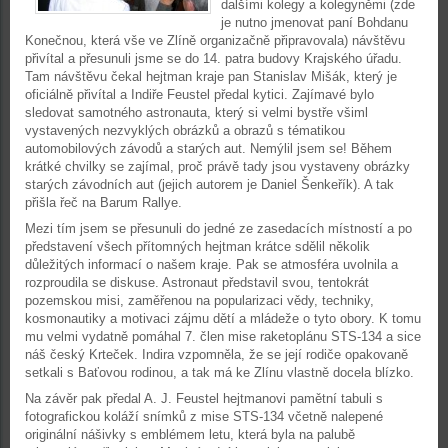
dalšími kolegy a kolegyněmi (zde
je nutno jmenovat paní Bohdanu
Konečnou, která vše ve Zlíně organizačně připravovala) návštěvu
přivítal a přesunuli jsme se do 14. patra budovy Krajského úřadu.
Tam návštěvu čekal hejtman kraje pan Stanislav Mišák, který je
oficiálně přivítal a Indiře Feustel předal kytici. Zajímavé bylo
sledovat samotného astronauta, který si velmi bystře všiml
vystavených nezvyklých obrázků a obrazů s tématikou
automobilových závodů a starých aut. Nemýlil jsem se! Během
krátké chvilky se zajímal, proč právě tady jsou vystaveny obrázky
starých závodních aut (jejich autorem je Daniel Šenkeřík). A tak
přišla řeč na Barum Rallye.
Mezi tím jsem se přesunuli do jedné ze zasedacích místností a po
představení všech přítomných hejtman krátce sdělil několik
důležitých informací o našem kraje. Pak se atmosféra uvolnila a
rozproudila se diskuse. Astronaut představil svou, tentokrát
pozemskou misi, zaměřenou na popularizaci vědy, techniky,
kosmonautiky a motivaci zájmu dětí a mládeže o tyto obory. K tomu
mu velmi vydatně pomáhal 7. člen mise raketoplánu STS-134 a sice
náš český Krteček. Indira vzpomněla, že se její rodiče opakovaně
setkali s Baťovou rodinou, a tak má ke Zlínu vlastně docela blízko.
Na závěr pak předal A. J. Feustel hejtmanovi pamětní tabuli s
fotografickou koláží snímků z mise STS-134 včetně nalepené
originální nášivky s emblémem letu, která byla na palubě