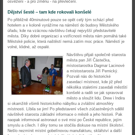
osvěžení - a pro změnu - na převlečení.
Dějství šesté – tam kde rokovali konšelé
Po přibližně 40minutové pouze se opět celý tým schází před
hotelem a v koloně vyrážíme na náměstí do budovy Městského
úřadu, kde na vzácnou návštěvu čekají nejvyšší představitelé
města. Díky dobré organizaci a vstřícnosti města nám pomáhá také
Městské policie, která naštěstí nemá zatím moc práce. Náměstí je
volné, klidné, až ospalé.
Návštěvu přijali společně starosta
města pan Jiří Částečka,
místostarostka Dagmar Lacinové
a místostarosta Jiří Pernický.
Pozvali nás do historické
zasedací místnost, kde již před
několika staletími zasedali městští
konšelé a radili se jak spravovat
město a sloužit lidu. Drew i Indira
si okamžitě všimli historického nábytku a zvláštní atmosféry
místnosti. Líbila se jim! Po představení všech zúčastněných sdělil
návštěvě starosta základní informace o městě a jeho historii. Pak
naopak informoval astronaut o své misi po České republice, jejím
smyslu a cílech. I díky tomu se stočila diskuse na místní školství.
Nešlo nezmínit místní gobelínovou manufakturu, sklářství a další