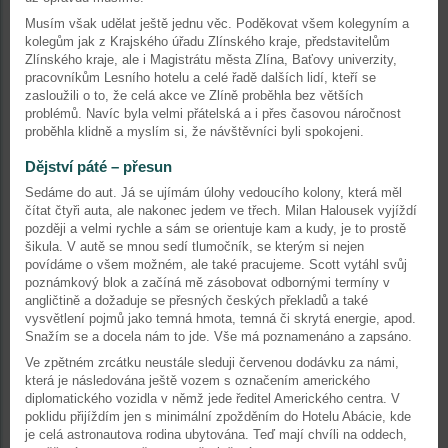
Musím však udělat ještě jednu věc. Poděkovat všem kolegyním a
kolegům jak z Krajského úřadu Zlínského kraje, představitelům
Zlínského kraje, ale i Magistrátu města Zlína, Baťovy univerzity,
pracovníkům Lesního hotelu a celé řadě dalších lidí, kteří se
zasloužili o to, že celá akce ve Zlíně proběhla bez větších
problémů. Navíc byla velmi přátelská a i přes časovou náročnost
proběhla klidně a myslím si, že návštěvníci byli spokojeni.
Dějství páté – přesun
Sedáme do aut. Já se ujímám úlohy vedoucího kolony, která měl
čítat čtyři auta, ale nakonec jedem ve třech. Milan Halousek vyjíždí
později a velmi rychle a sám se orientuje kam a kudy, je to prostě
šikula. V autě se mnou sedí tlumočník, se kterým si nejen
povídáme o všem možném, ale také pracujeme. Scott vytáhl svůj
poznámkový blok a začíná mě zásobovat odbornými termíny v
angličtině a dožaduje se přesných českých překladů a také
vysvětlení pojmů jako temná hmota, temná či skrytá energie, apod.
Snažím se a docela nám to jde. Vše má poznamenáno a zapsáno.
Ve zpětném zrcátku neustále sleduji červenou dodávku za námi,
která je následována ještě vozem s označením amerického
diplomatického vozidla v němž jede ředitel Amerického centra. V
poklidu přijíždím jen s minimální zpožděním do Hotelu Abácie, kde
je celá astronautova rodina ubytována. Teď mají chvíli na oddech,