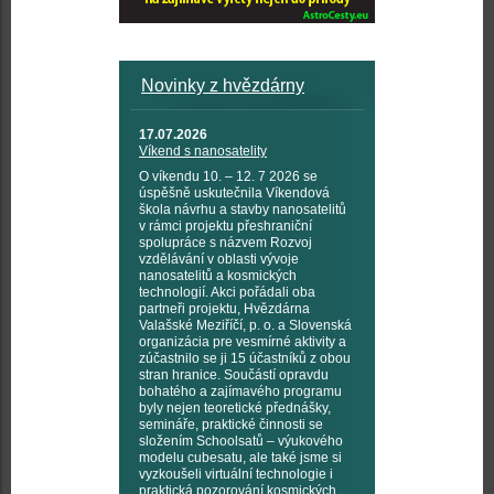
Novinky z hvězdárny
17.07.2026
Víkend s nanosatelity
O víkendu 10. – 12. 7 2026 se
úspěšně uskutečnila Víkendová
škola návrhu a stavby nanosatelitů
v rámci projektu přeshraniční
spolupráce s názvem Rozvoj
vzdělávání v oblasti vývoje
nanosatelitů a kosmických
technologií. Akci pořádali oba
partneři projektu, Hvězdárna
Valašské Meziříčí, p. o. a Slovenská
organizácia pre vesmírné aktivity a
zúčastnilo se ji 15 účastníků z obou
stran hranice. Součástí opravdu
bohatého a zajímavého programu
byly nejen teoretické přednášky,
semináře, praktické činnosti se
složením Schoolsatů – výukového
modelu cubesatu, ale také jsme si
vyzkoušeli virtuální technologie i
praktická pozorování kosmických