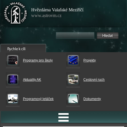
Hvězdárna Valašské Meziříčí
www.astrovm.cz
Programy pro školy
Projekty
Aktuality AK
Cestovní ruch
Programový letáček
Dokumenty