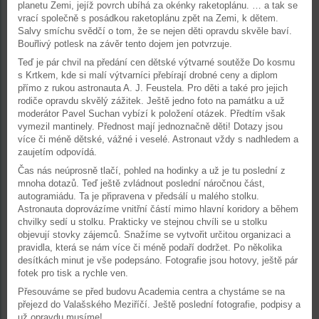
planetu Zemi, jejíž povrch ubíhá za okénky raketoplánu. … a tak se
vrací společně s posádkou raketoplánu zpět na Zemi, k dětem.
Salvy smíchu svědčí o tom, že se nejen děti opravdu skvěle baví.
Bouřlivý potlesk na závěr tento dojem jen potvrzuje.
Teď je pár chvil na předání cen dětské výtvarné soutěže Do kosmu
s Krtkem, kde si malí výtvarníci přebírají drobné ceny a diplom
přímo z rukou astronauta A. J. Feustela. Pro děti a také pro jejich
rodiče opravdu skvělý zážitek. Ještě jedno foto na památku a už
moderátor Pavel Suchan vybízí k položení otázek. Předtím však
vymezil mantinely. Přednost mají jednoznačně děti! Dotazy jsou
více či méně dětské, vážné i veselé. Astronaut vždy s nadhledem a
zaujetím odpovídá.
Čas nás neúprosně tlačí, pohled na hodinky a už je tu poslední z
mnoha dotazů. Teď ještě zvládnout poslední náročnou část,
autogramiádu. Ta je připravena v předsálí u malého stolku.
Astronauta doprovázíme vnitřní částí mimo hlavní koridory a během
chvilky sedí u stolku. Prakticky ve stejnou chvíli se u stolku
objevují stovky zájemců. Snažíme se vytvořit určitou organizaci a
pravidla, která se nám více či méně podaří dodržet. Po několika
desítkách minut je vše podepsáno. Fotografie jsou hotovy, ještě pár
fotek pro tisk a rychle ven.
Přesouváme se před budovu Academia centra a chystáme se na
přejezd do Valašského Meziříčí. Ještě poslední fotografie, podpisy a
už opravdu musíme!