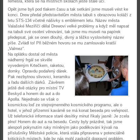
řemesla, která se na místních školách ještě stále učí.
Opět jsme byli pod tlakem času a tak setkání jsme museli vést ke
konci. Drew předal představitelům města tabuli s obrazovou koláží z
letu STS-134 včetně nášivky s emblémem letu. Název města
Valašské Meziříčí dělal Drewovi velké problémy a když měl napsat
na tabuli své osobní věnování, tak jsme mu museli na papírek
předepsat, jak se onen dlouhý, divný a těžko vyslovitelný název
píše. Zvládl to! Při běžném hovoru se mu zamlouvalo kratší
„Valmez“.
Na oplátku dostal od města
nádherný frgál se skvěle
vyvedeným Krtečkem, raketou,
domky. Opravdu podařený dárek.
Pak nezbytnou slivovici, keramiku
a řadu dalších dárků. Závěrem
ještě dvě otázky pro místní TV
Beskyd a honem do aut a do
Apolla. Nejednalo se však o
kosmickou loď ze stejnojmenného kosmického programu, ale o
hotel, v jehož přízemní kavárně se má konat beseda pro veřejnost.
Už telefonické informace staré desítky minut říkaly jasně: Je zcela
plno! Honem do aut a na besedu. Cesty byly prázdné, tak jsme
alespoň pokynutím ruky míněným jako poděkování kývali na
příslušníky Městské policie, která stála připravena v potenciálně
kritických místech, kde by nás mohl zaskočit dopravní problém.