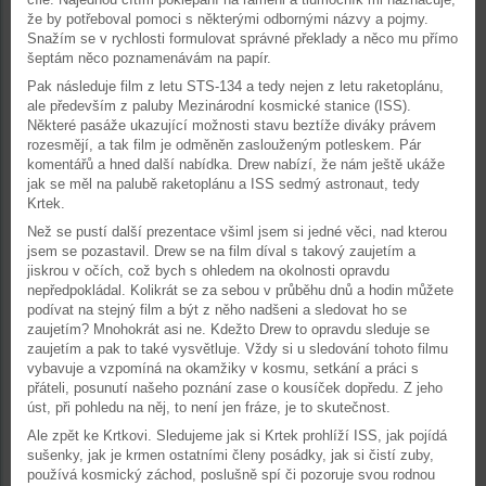
že by potřeboval pomoci s některými odbornými názvy a pojmy.
Snažím se v rychlosti formulovat správné překlady a něco mu přímo
šeptám něco poznamenávám na papír.
Pak následuje film z letu STS-134 a tedy nejen z letu raketoplánu,
ale především z paluby Mezinárodní kosmické stanice (ISS).
Některé pasáže ukazující možnosti stavu beztíže diváky právem
rozesmějí, a tak film je odměněn zaslouženým potleskem. Pár
komentářů a hned další nabídka. Drew nabízí, že nám ještě ukáže
jak se měl na palubě raketoplánu a ISS sedmý astronaut, tedy
Krtek.
Než se pustí další prezentace všiml jsem si jedné věci, nad kterou
jsem se pozastavil. Drew se na film díval s takový zaujetím a
jiskrou v očích, což bych s ohledem na okolnosti opravdu
nepředpokládal. Kolikrát se za sebou v průběhu dnů a hodin můžete
podívat na stejný film a být z něho nadšeni a sledovat ho se
zaujetím? Mnohokrát asi ne. Kdežto Drew to opravdu sleduje se
zaujetím a pak to také vysvětluje. Vždy si u sledování tohoto filmu
vybavuje a vzpomíná na okamžiky v kosmu, setkání a práci s
přáteli, posunutí našeho poznání zase o kousíček dopředu. Z jeho
úst, při pohledu na něj, to není jen fráze, je to skutečnost.
Ale zpět ke Krtkovi. Sledujeme jak si Krtek prohlíží ISS, jak pojídá
sušenky, jak je krmen ostatními členy posádky, jak si čistí zuby,
používá kosmický záchod, poslušně spí či pozoruje svou rodnou