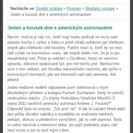
Nacházíte se:
Úvodní stránka
»
Program
»
Mediální výstupy
»
Jeden a kousek dne s americkým astronautem
Jeden a kousek dne s americkým astronautem
Nevím, možná je nás víc, kteří mají touhu podívat se na tu naši
planetu trochu z výšky a třeba si ještě silněji uvědomit její křehkost,
stejně jako křehkost celé biosféry. Patřím mezi ty, kteří by se moc
rádi vydali na kosmickou cestu, ale stejně dobře vím, že je to jen
nesplnitelný sen. Proto je setkání s člověkem, který ve vesmíru
opravdu, dokonce opakovaně byl, pro mě trochu jiné. Nemluvíme
sice o tom velkém, pro člověka nekonečném vesmíru, ale spíše o
kosmických humnech, pár set kilometrů nad naší planetou. Ale
přesto!
Jedno nedávné nedělní odpoledne jsem telefonoval s mým
dlouholetým přítelem a kolegou Pavlem Suchanem, který mi položil
neobvyklou otázku: „Co kdyby Hvězdárnu Valašské Meziříčí 5.
srpna 2011 navštívil americký astronaut Andrew J. Feustel?“.
Odpověď byla ve smyslu: „Tož proč ne!“. A tak to začalo! Hned další
den přišla oficiální nabídka a rozeběhla se mašinérie telefonů,
jednání, diskusí a především vymýšlení, jak to celé pojmout. Byla
to velmi náročná a intenzivní doba, pro jejíž podrobný popis zde
není místo a ani to není mým cílem.