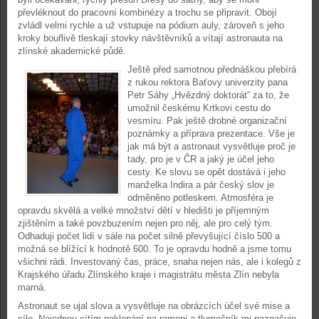
převléknout do pracovní kombinézy a trochu se připravit. Obojí
zvládl velmi rychle a už vstupuje na pódium auly, zároveň s jeho
kroky bouřlivě tleskají stovky návštěvníků a vítají astronauta na
zlínské akademické půdě.
Ještě před samotnou přednáškou přebírá
z rukou rektora Baťovy univerzity pana
Petr Sáhy „Hvězdný doktorát“ za to, že
umožnil českému Krtkovi cestu do
vesmíru. Pak ještě drobné organizační
poznámky a příprava prezentace. Vše je
jak má být a astronaut vysvětluje proč je
tady, pro je v ČR a jaký je účel jeho
cesty. Ke slovu se opět dostává i jeho
manželka Indira a pár český slov je
odměněno potleskem. Atmosféra je
opravdu skvělá a velké množství dětí v hledišti je příjemným
zjištěním a také povzbuzením nejen pro něj, ale pro celý tým.
Odhaduji počet lidí v sále na počet silně převyšující číslo 500 a
možná se blížící k hodnotě 600. To je opravdu hodně a jsme tomu
všichni rádi. Investovaný čas, práce, snaha nejen nás, ale i kolegů z
Krajského úřadu Zlínského kraje i magistrátu města Zlín nebyla
marná.
Astronaut se ujal slova a vysvětluje na obrázcích účel své mise a
cíle. Najednou cítím poklepání na rameni a tlumočník mi naznačuje,