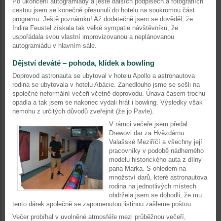
Po ukončení autogramiády a ještě dalších podpisech a fotografiích
cestou jsem se konečně přesunuli do hotelu na soukromou část
programu. Ještě poznámku! Až dodatečně jsem se dověděl, že
Indira Feustel získala tak velké sympatie návštěvníků, že
uspořádala svou vlastní improvizovanou a neplánovanou
autogramiádu v hlavním sále.
Dějství deváté – pohoda, klídek a bowling
Doprovod astronauta se ubytoval v hotelu Apollo a astronautova
rodina se ubytovala v hotelu Abácie. Zanedlouho jsme se sešli na
společné neformální večeři včetně doprovodu. Únava časem trochu
opadla a tak jsem se nakonec vydali hrát i bowling. Výsledky však
nemohu z určitých důvodů zveřejnit (že jo Pavle).
V rámci večeře jsem předal
Drewovi dar za Hvězdárnu
Valašské Meziříčí a všechny její
pracovníky v podobě nádherného
modelu historického auta z dílny
pana Marka. S ohledem na
množství darů, které astronautova
rodina na jednotlivých místech
obdržela jsem se dohodli, že mu
tento dárek společně se zapomenutou listinou zašleme poštou.
Večer probíhal v uvolněné atmosféře mezi průběžnou večeří,