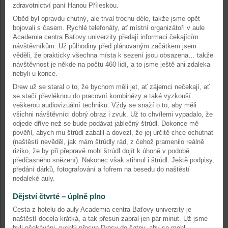
zdravotnictví paní Hanou Příleskou.
Oběd byl opravdu chutný, ale trval trochu déle, takže jsme opět
bojovali s časem. Rychlé telefonáty, ať místní organizátoři v aule
Academia centra Baťovy univerzity předají informaci čekajícím
návštěvníkům. Už půlhodiny před plánovaným začátkem jsem
věděli, že prakticky všechna místa k sezení jsou obsazena… takže
návštěvnost je někde na počtu 460 lidí, a to jsme ještě ani zdaleka
nebyli u konce.
Drew už se staral o to, že bychom měli jet, ať zájemci nečekají, ať
se stačí převléknou do pracovní kombinézy a také vyzkouší
veškerou audiovizuální techniku. Vždy se snaží o to, aby měli
všichni návštěvníci dobrý obraz i zvuk. Už to chvílemi vypadalo, že
odjede dříve než se bude podávat jablečný štrúdl. Dokonce mě
pověřil, abych mu štrúdl zabalil a dovezl, že jej určitě chce ochutnat
(naštěstí nevěděl, jak mám štrúdly rád, z čehož pramenilo reálně
riziko, že by při přepravě mohl štrúdl dojít k úhoně v podobě
předčasného snězení). Nakonec však stihnul i štrúdl. Ještě podpisy,
předání dárků, fotografování a fofrem na besedu do naštěstí
nedaleké auly.
Dějství čtvrté – úplně plno
Cesta z hotelu do auly Academia centra Baťovy univerzity je
naštěstí docela krátká, a tak přesun zabral jen pár minut. Už jsme
byli očekáváni, rychlý přesun Dresy do šatny, aby se mohl