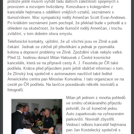
protože ještě musím vyřídit řadu dalších záležitostí spojených s
provozem a rozvojem hvězdárny. Konzultace s kolegyněmi z
kanceláře hejtmana s oddělení vnějších vztahů, seznámení s
tlumočníkem. Moc sympatický rodilý Američan Scott Evan Andrews.
Po krátkém seznámení jsem pochopil, že překlad bude v pohodě a s
ohledem na skutečnost, že bude tlumočit rodilý Američan, i trochu
zvláštní, v tom dobrém slova smyslu.
Telefonické kontakty, ujištění, že už všichni jsou ve Zlíně a pak
čekání. Jednak se zdrželi při převlékání a jednak je zpomalila
kolona a dopravní problémy ve Zlíně. Zpoždění však nebylo velké.
Před 11. hodinou dorazil Milan Halousek z České kosmické
kanceláře, která se na přípravě cesty A. J. Feustela po ČR také
podílela. Krátce před příjezdem jsem ještě obdržel informaci o tom,
že Zlínský kraj společně s astronautem navštívil také ředitel
Amerického centra pan Miroslav Konvalina. I tato organizace se na
cestě po ČR podílela. Na lavičce posedávalo několik novinářů a
fotografů.
Milan při jednom z mnoha pohledů
ve směru očekávaného příjezdu
potvrdil, že už konečně jedou.
Auto zaparkovalo na vyhrazeném
parkovišti. Novináři zbystřili.
Vedoucí odboru kancelář hejtmana
pan Jan Kostelecký společně s