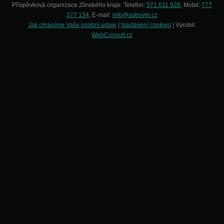
Příspěvková organizace Zlínského kraje. Telefon:
571 611 928
, Mobil:
777
277 134
, E-mail:
info@astrovm.cz
Jak chráníme Vaše osobní údaje
|
Nastavení cookies
| Vyrobil:
WebConsult.cz