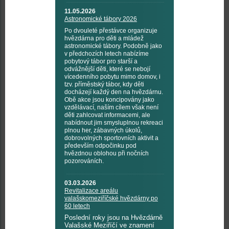
11.05.2026
Astronomické tábory 2026
Po dvouleté přestávce organizuje
hvězdárna pro děti a mládež
astronomické tábory. Podobně jako
v předchozích letech nabízíme
pobytový tábor pro starší a
odvážnější děti, které se nebojí
vícedenního pobytu mimo domov, i
tzv. příměstský tábor, kdy děti
docházejí každý den na hvězdárnu.
Obě akce jsou koncipovány jako
vzdělávací, naším cílem však není
děti zahlcovat informacemi, ale
nabídnout jim smysluplnou rekreaci
plnou her, zábavných úkolů,
dobrovolných sportovních aktivit a
především odpočinku pod
hvězdnou oblohou při nočních
pozorováních.
03.03.2026
Revitalizace areálu
valašskomeziříčské hvězdárny po
60 letech
Poslední roky jsou na Hvězdárně
Valašské Meziříčí ve znamení