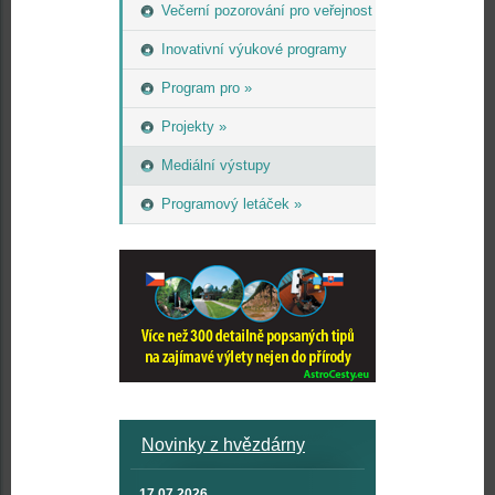
Večerní pozorování pro veřejnost
Inovativní výukové programy
Program pro »
Projekty »
Mediální výstupy
Programový letáček »
Novinky z hvězdárny
17.07.2026