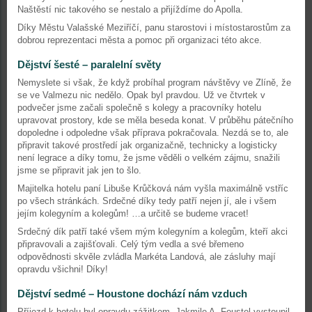
Naštěstí nic takového se nestalo a přijíždíme do Apolla.
Díky Městu Valašské Meziříčí, panu starostovi i místostarostům za
dobrou reprezentaci města a pomoc při organizaci této akce.
Dějství šesté – paralelní světy
Nemyslete si však, že když probíhal program návštěvy ve Zlíně, že
se ve Valmezu nic nedělo. Opak byl pravdou. Už ve čtvrtek v
podvečer jsme začali společně s kolegy a pracovníky hotelu
upravovat prostory, kde se měla beseda konat. V průběhu pátečního
dopoledne i odpoledne však příprava pokračovala. Nezdá se to, ale
připravit takové prostředí jak organizačně, technicky a logisticky
není legrace a díky tomu, že jsme věděli o velkém zájmu, snažili
jsme se připravit jak jen to šlo.
Majitelka hotelu paní Libuše Krůčková nám vyšla maximálně vstříc
po všech stránkách. Srdečné díky tedy patří nejen jí, ale i všem
jejím kolegyním a kolegům! …a určitě se budeme vracet!
Srdečný dík patří také všem mým kolegyním a kolegům, kteří akci
připravovali a zajišťovali. Celý tým vedla a své břemeno
odpovědnosti skvěle zvládla Markéta Landová, ale zásluhy mají
opravdu všichni! Díky!
Dějství sedmé – Houstone dochází nám vzduch
Příjezd k hotelu byl opravdu zážitkem. Jakmile A. Feustel vystoupil