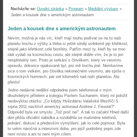
Nacházíte se:
Úvodní stránka
»
Program
»
Mediální výstupy
»
Jeden a kousek dne s americkým astronautem
Jeden a kousek dne s americkým astronautem
Nevím, možná je nás víc, kteří mají touhu podívat se na tu naši
planetu trochu z výšky a třeba si ještě silněji uvědomit její křehkost,
stejně jako křehkost celé biosféry. Patřím mezi ty, kteří by se moc
rádi vydali na kosmickou cestu, ale stejně dobře vím, že je to jen
nesplnitelný sen. Proto je setkání s člověkem, který ve vesmíru
opravdu, dokonce opakovaně byl, pro mě trochu jiné. Nemluvíme
sice o tom velkém, pro člověka nekonečném vesmíru, ale spíše o
kosmických humnech, pár set kilometrů nad naší planetou. Ale
přesto!
Jedno nedávné nedělní odpoledne jsem telefonoval s mým
dlouholetým přítelem a kolegou Pavlem Suchanem, který mi položil
neobvyklou otázku: „Co kdyby Hvězdárnu Valašské Meziříčí 5.
srpna 2011 navštívil americký astronaut Andrew J. Feustel?“.
Odpověď byla ve smyslu: „Tož proč ne!“. A tak to začalo! Hned další
den přišla oficiální nabídka a rozeběhla se mašinérie telefonů,
jednání, diskusí a především vymýšlení, jak to celé pojmout. Byla
to velmi náročná a intenzivní doba, pro jejíž podrobný popis zde
není místo a ani to není mým cílem.