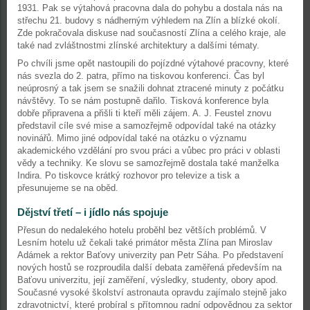
1931. Pak se výtahová pracovna dala do pohybu a dostala nás na
střechu 21. budovy s nádherným výhledem na Zlín a blízké okolí.
Zde pokračovala diskuse nad současností Zlína a celého kraje, ale
také nad zvláštnostmi zlínské architektury a dalšími tématy.
Po chvíli jsme opět nastoupili do pojízdné výtahové pracovny, které
nás svezla do 2. patra, přímo na tiskovou konferenci. Čas byl
neúprosný a tak jsem se snažili dohnat ztracené minuty z počátku
návštěvy. To se nám postupně dařilo. Tisková konference byla
dobře připravena a přišli ti kteří měli zájem. A. J. Feustel znovu
představil cíle své mise a samozřejmě odpovídal také na otázky
novinářů. Mimo jiné odpovídal také na otázku o významu
akademického vzdělání pro svou práci a vůbec pro práci v oblasti
vědy a techniky. Ke slovu se samozřejmě dostala také manželka
Indira. Po tiskovce krátký rozhovor pro televize a tisk a
přesunujeme se na oběd.
Dějství třetí – i jídlo nás spojuje
Přesun do nedalekého hotelu proběhl bez větších problémů. V
Lesním hotelu už čekali také primátor města Zlína pan Miroslav
Adámek a rektor Baťovy univerzity pan Petr Sáha. Po představení
nových hostů se rozproudila další debata zaměřená především na
Baťovu univerzitu, její zaměření, výsledky, studenty, obory apod.
Současné vysoké školství astronauta opravdu zajímalo stejně jako
zdravotnictví, které probíral s přítomnou radní odpovědnou za sektor