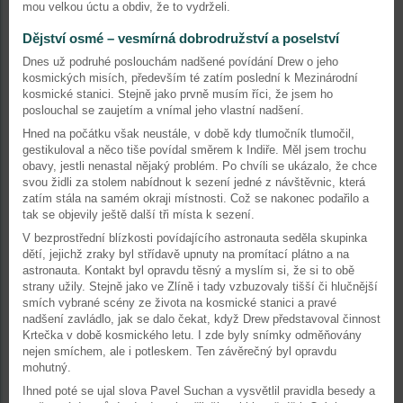
mou velkou úctu a obdiv, že to vydrželi.
Dějství osmé – vesmírná dobrodružství a poselství
Dnes už podruhé poslouchám nadšené povídání Drew o jeho
kosmických misích, především té zatím poslední k Mezinárodní
kosmické stanici. Stejně jako prvně musím říci, že jsem ho
poslouchal se zaujetím a vnímal jeho vlastní nadšení.
Hned na počátku však neustále, v době kdy tlumočník tlumočil,
gestikuloval a něco tiše povídal směrem k Indiře. Měl jsem trochu
obavy, jestli nenastal nějaký problém. Po chvíli se ukázalo, že chce
svou židli za stolem nabídnout k sezení jedné z návštěvnic, která
zatím stála na samém okraji místnosti. Což se nakonec podařilo a
tak se objevily ještě další tři místa k sezení.
V bezprostřední blízkosti povídajícího astronauta seděla skupinka
dětí, jejichž zraky byl střídavě upnuty na promítací plátno a na
astronauta. Kontakt byl opravdu těsný a myslím si, že si to obě
strany užily. Stejně jako ve Zlíně i tady vzbuzovaly tišší či hlučnější
smích vybrané scény ze života na kosmické stanici a pravé
nadšení zavládlo, jak se dalo čekat, když Drew představoval činnost
Krtečka v době kosmického letu. I zde byly snímky odměňovány
nejen smíchem, ale i potleskem. Ten závěrečný byl opravdu
mohutný.
Ihned poté se ujal slova Pavel Suchan a vysvětlil pravidla besedy a