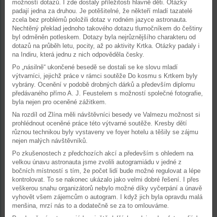
možností dotazů. I zde dostaly příležitosti hlavně děti. Otázky
padají jedna za druhou. Je potěšitelné, že někteří mladí tazatelé
zcela bez problémů položili dotaz v rodném jazyce astronauta.
Nechtěný překlad jednoho takového dotazu tlumočníkem do češtiny
byl odměněn potleskem. Dotazy byla nejrůznějšího charakteru od
dotazů na průběh letu, pocity, až po aktivity Krtka. Otázky padaly i
na Indiru, která jednu z nich odpověděla česky.
Po „násilně“ ukončené besedě se dostali se ke slovu mladí
výtvarníci, jejichž práce v rámci soutěže Do kosmu s Krtkem byly
vybrány. Ocenění v podobě drobných dárků a především diplomu
předávaného přímo A. J. Feustelem s možností společné fotografie,
byla nejen pro oceněné zážitkem.
Na rozdíl od Zlína měli návštěvníci besedy ve Valmezu možnost si
prohlédnout oceněné práce této výtvarné soutěže. Kresby dětí
různou technikou byly vystaveny ve foyer hotelu a těšily se zájmu
nejen malých návštěvníků.
Po zkušenostech z předchozích akcí a především s ohledem na
velkou únavu astronauta jsme zvolili autogramiádu v jedné z
bočních místností s tím, že počet lidí bude možné regulovat a lépe
kontrolovat. To se nakonec ukázalo jako velmi dobré řešení. I přes
veškerou snahu organizátorů nebylo možné díky vyčerpání a únavě
vyhovět všem zájemcům o autogram. I když jich byla opravdu malá
menšina, mrzí nás to a dodatečně se za to omlouváme.