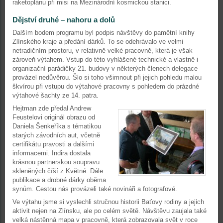
raketoplánu při misi na Mezinárodní kosmickou stanici.
Dějství druhé – nahoru a dolů
Dalším bodem programu byl podpis návštěvy do pamětní knihy
Zlínského kraje a předání dárků. To se odehrávalo ve velmi
netradičním prostoru, v relativně velké pracovně, která je však
zároveň výtahem. Vstup do této vyhlášené technické a vlastně i
organizační parádičky 21. budovy v některých členech delegace
provázel nedůvěrou. Šlo si toho všimnout při jejich pohledu malou
škvírou při vstupu do výtahové pracovny s pohledem do prázdné
výtahové šachty ze 14. patra.
Hejtman zde předal Andrew
Feustelovi originál obrazu od
Daniela Šenkeříka s tématikou
starých závodních aut, včetně
certifikátu pravosti a dalšími
informacemi. Indira dostala
krásnou partnerskou soupravu
skleněných číší z Květné. Dále
publikace a drobné dárky oběma
synům. Cestou nás provázeli také novináři a fotografové.
Ve výtahu jsme si vyslechli stručnou historii Baťovy rodiny a jejich
aktivit nejen na Zlínsku, ale po celém světě. Návštěvu zaujala také
velká nástěnná mapa v pracovně, která zobrazovala svět v roce