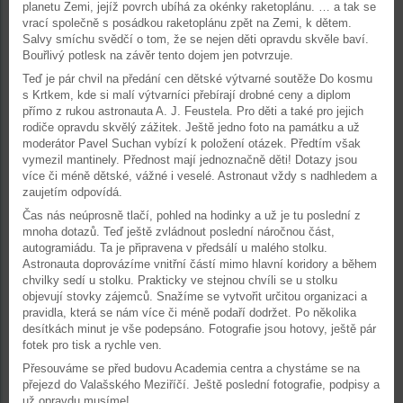
planetu Zemi, jejíž povrch ubíhá za okénky raketoplánu. … a tak se
vrací společně s posádkou raketoplánu zpět na Zemi, k dětem.
Salvy smíchu svědčí o tom, že se nejen děti opravdu skvěle baví.
Bouřlivý potlesk na závěr tento dojem jen potvrzuje.
Teď je pár chvil na předání cen dětské výtvarné soutěže Do kosmu
s Krtkem, kde si malí výtvarníci přebírají drobné ceny a diplom
přímo z rukou astronauta A. J. Feustela. Pro děti a také pro jejich
rodiče opravdu skvělý zážitek. Ještě jedno foto na památku a už
moderátor Pavel Suchan vybízí k položení otázek. Předtím však
vymezil mantinely. Přednost mají jednoznačně děti! Dotazy jsou
více či méně dětské, vážné i veselé. Astronaut vždy s nadhledem a
zaujetím odpovídá.
Čas nás neúprosně tlačí, pohled na hodinky a už je tu poslední z
mnoha dotazů. Teď ještě zvládnout poslední náročnou část,
autogramiádu. Ta je připravena v předsálí u malého stolku.
Astronauta doprovázíme vnitřní částí mimo hlavní koridory a během
chvilky sedí u stolku. Prakticky ve stejnou chvíli se u stolku
objevují stovky zájemců. Snažíme se vytvořit určitou organizaci a
pravidla, která se nám více či méně podaří dodržet. Po několika
desítkách minut je vše podepsáno. Fotografie jsou hotovy, ještě pár
fotek pro tisk a rychle ven.
Přesouváme se před budovu Academia centra a chystáme se na
přejezd do Valašského Meziříčí. Ještě poslední fotografie, podpisy a
už opravdu musíme!