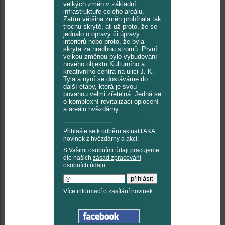
velkých změn v základní
infrastruktuře celého areálu.
Zatím většina změn probíhala tak
trochu skrytě, ať už proto, že se
jednalo o opravy či úpravy
interiérů nebo proto, že byla
skryta za hradbou stromů. První
velkou změnou bylo vybudování
nového objektu Kulturního a
kreativního centra na ulici J. K.
Tyla a nyní se dostáváme do
další etapy, která je svou
povahou velmi zřetelná. Jedná se
o komplexní revitalizaci oplocení
a areálu hvězdárny.
Přihlašte se k odběru aktualit AKA,
novinek z hvězdárny a akcí:
S Vašimi osobními údaji pracujeme
dle našich
zásad zpracování
osobních údajů
.
Více informací o zasílání novinek