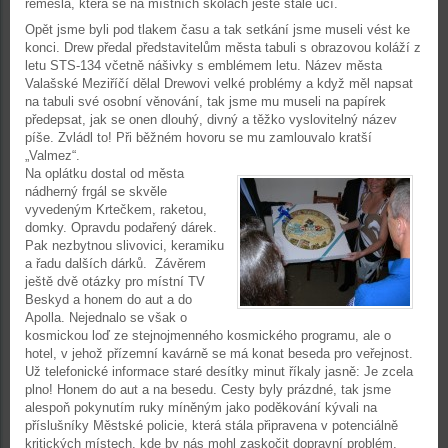
řemesla, která se na místních školách ještě stále učí.
Opět jsme byli pod tlakem času a tak setkání jsme museli vést ke
konci. Drew předal představitelům města tabuli s obrazovou koláží z
letu STS-134 včetně nášivky s emblémem letu. Název města
Valašské Meziříčí dělal Drewovi velké problémy a když měl napsat
na tabuli své osobní věnování, tak jsme mu museli na papírek
předepsat, jak se onen dlouhý, divný a těžko vyslovitelný název
píše. Zvládl to! Při běžném hovoru se mu zamlouvalo kratší
„Valmez“.
Na oplátku dostal od města
nádherný frgál se skvěle
vyvedeným Krtečkem, raketou,
domky. Opravdu podařený dárek.
Pak nezbytnou slivovici, keramiku
a řadu dalších dárků. Závěrem
ještě dvě otázky pro místní TV
Beskyd a honem do aut a do
Apolla. Nejednalo se však o
kosmickou loď ze stejnojmenného kosmického programu, ale o
hotel, v jehož přízemní kavárně se má konat beseda pro veřejnost.
Už telefonické informace staré desítky minut říkaly jasně: Je zcela
plno! Honem do aut a na besedu. Cesty byly prázdné, tak jsme
alespoň pokynutím ruky míněným jako poděkování kývali na
příslušníky Městské policie, která stála připravena v potenciálně
kritických místech, kde by nás mohl zaskočit dopravní problém.