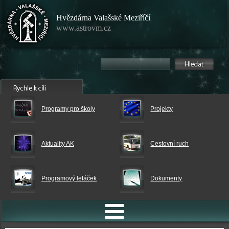
Hvězdárna Valašské Meziříčí
www.astrovm.cz
Programy pro školy
Projekty
Aktuality AK
Cestovní ruch
Programový letáček
Dokumenty