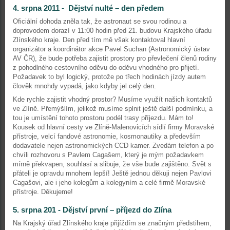
4. srpna 2011 - Dějství nulté – den předem
Oficiální dohoda zněla tak, že astronaut se svou rodinou a
doprovodem dorazí v 11:00 hodin před 21. budovu Krajského úřadu
Zlínského kraje. Den před tím mě však kontaktoval hlavní
organizátor a koordinátor akce Pavel Suchan (Astronomický ústav
AV ČR), že bude potřeba zajistit prostory pro převlečení členů rodiny
z pohodlného cestovního oděvu do oděvu vhodného pro přijetí.
Požadavek to byl logický, protože po třech hodinách jízdy autem
člověk mnohdy vypadá, jako kdyby jel celý den.
Kde rychle zajistit vhodný prostor? Musíme využít našich kontaktů
ve Zlíně. Přemýšlím, jelikož musíme splnit ještě další podmínku, a
tou je umístění tohoto prostoru podél trasy příjezdu. Mám to!
Kousek od hlavní cesty ve Zlíně-Malenovicích sídlí firmy Moravské
přístroje, velcí fandové astronomie, kosmonautiky a především
dodavatele nejen astronomických CCD kamer. Zvedám telefon a po
chvíli rozhovoru s Pavlem Cagašem, který je mým požadavkem
mírně překvapen, souhlasí a slibuje, že vše bude zajištěno. Svět s
přáteli je opravdu mnohem lepší! Ještě jednou děkuji nejen Pavlovi
Cagašovi, ale i jeho kolegům a kolegyním a celé firmě Moravské
přístroje. Děkujeme!
5. srpna 201 - Dějství první – příjezd do Zlína
Na Krajský úřad Zlínského kraje přijíždím se značným předstihem,