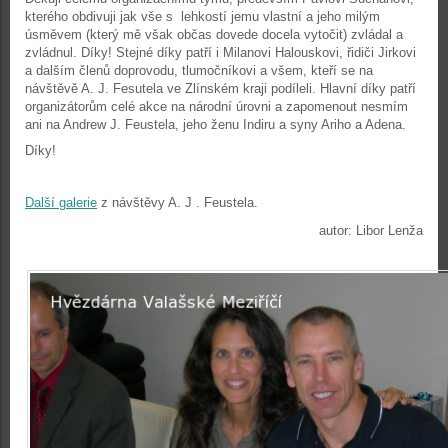
kterého obdivuji jak vše s lehkostí jemu vlastní a jeho milým
úsměvem (který mě však občas dovede docela vytočit) zvládal a
zvládnul. Díky! Stejné díky patří i Milanovi Halouskovi, řidiči Jirkovi
a dalším členů doprovodu, tlumočníkovi a všem, kteří se na
návštěvě A. J. Fesutela ve Zlínském kraji podíleli. Hlavní díky patří
organizátorům celé akce na národní úrovni a zapomenout nesmím
ani na Andrew J. Feustela, jeho ženu Indiru a syny Ariho a Adena.
Díky!
Další galerie
z návštěvy A. J . Feustela.
autor: Libor Lenža