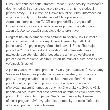
Přes všemožné peripetie, starosti i radosti, snad stovky telefonátů a
desítek jednání se nakonec vše připravilo a jen jsme sledovali
průběh cesty A. J. Feustel po České republice. První informace od
organizačního týmu z Akademie věd ČR a především
Astronomického ústavu AV ČR nás přesvědčily o zájmu lidí.
Přípravy se stupňovaly, snažili jsme se připravit na velký nápor
zájemců. Jak se později ukázalo, bylo to prozíravé!
Program návštěvy Amerického astronauta Andrew Jay Feustel s
jeho manželkou Indirou a syny Arim a Adenem byl zdánlivě
jednoduchý. Po přijetí nejvyššími představiteli Zlínského kraje,
prohlídce 21. budovy, sídla Krajského úřadu Zlínského kraje,
následuje společenský oběd, beseda pro zlínskou veřejnost a
přejezd do Valašského Meziříčí. Přijetí na radnici a poté beseda pro
veřejnost. Snadné!
A jak to vlastně všechno probíhalo? Celý tým pracovníků Hvězdárny
Valašské Meziříčí se podílel na přípravě návštěvy astronauta a
především organizačním a technickém zabezpečení. Nutno
podotknout, že při plném provozu hvězdárny a vrcholících
přípravách na druhý turnus astronomického praktika. Svět je však
nespravedlivý, takže možnost provázet astronauta celou návštěvou
jsem měl z celého týmu jen já. Snažil jsem se zachytit nejen
oficiální program návštěvy, ale také momentky z neoficiálních částí,
a to nejen písmem, ale i obrazem.