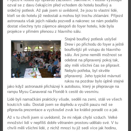
ozval se z davu čekajícím před vchodem do hotelu bouřlivý a
srdečný potlesk. Až pak jsem si uvědomil, že jsou to vlastní lidé,
kteří se do hotelu již nedostali a mohou být trochu zklamáni. Příjezd
astronauta však jejich náladu pozvedl a nakonec se nám podařilo
dostat všechny tyto zájemce alespoň do foyer hotelu, kde byla
projekce v přímém přenosu z hlavního sálu.
Stejně bouřlivý potlesk uslyšel
Drew i po příchodu do foyer a ještě
bouřlivější při vstupu do hlavního
sálu. Ani jsme neměli možnost se
odebrat na připravený pokoj tak,
aby měli všichni čas se připravit.
Nebylo potřeba, byl skvěle
připravený. Jeho typické mávnutí
rukou na pozdrav bylo úplně stejné
jako když astronauté přicházejí k autobusu, který je přepravuje na
rampu Mysu Canaveral na Floridě k cestě do vesmíru.
Lidé byli namačkáni prakticky všude, seděli na zemi, stáli ve všech
koutcích sálu. Dostali jsem se dopředu a využili pauzu než se
připravila prezentace a vyzkoušel zvuk ke krátké poradě co a jak.
Až v tu chvíli jsem si uvědomil, že mi nějak chybí vzduch. Velké
množství lidí v nepříliš dobře větraném prostoru udělalo své. V tu
chvíli měli všichni lidé, z nichž mnozí tu již sedí více jak hodinu,