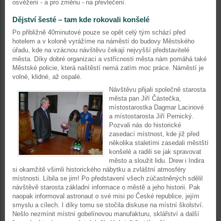
osvěžení - a pro změnu - na převlečení.
Dějství šesté – tam kde rokovali konšelé
Po přibližně 40minutové pouze se opět celý tým schází před
hotelem a v koloně vyrážíme na náměstí do budovy Městského
úřadu, kde na vzácnou návštěvu čekají nejvyšší představitelé
města. Díky dobré organizaci a vstřícnosti města nám pomáhá také
Městské policie, která naštěstí nemá zatím moc práce. Náměstí je
volné, klidné, až ospalé.
Návštěvu přijali společně starosta
města pan Jiří Částečka,
místostarostka Dagmar Lacinové
a místostarosta Jiří Pernický.
Pozvali nás do historické
zasedací místnost, kde již před
několika staletími zasedali městští
konšelé a radili se jak spravovat
město a sloužit lidu. Drew i Indira
si okamžitě všimli historického nábytku a zvláštní atmosféry
místnosti. Líbila se jim! Po představení všech zúčastněných sdělil
návštěvě starosta základní informace o městě a jeho historii. Pak
naopak informoval astronaut o své misi po České republice, jejím
smyslu a cílech. I díky tomu se stočila diskuse na místní školství.
Nešlo nezmínit místní gobelínovou manufakturu, sklářství a další