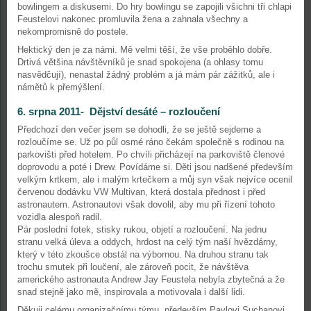
bowlingem a diskusemi. Do hry bowlingu se zapojili všichni tři chlapi
Feustelovi nakonec promluvila žena a zahnala všechny a
nekompromisně do postele.
Hektický den je za námi. Mě velmi těší, že vše proběhlo dobře.
Drtivá většina návštěvníků je snad spokojena (a ohlasy tomu
nasvědčují), nenastal žádný problém a já mám pár zážitků, ale i
námětů k přemýšlení.
6. srpna 2011- Dějství desáté – rozloučení
Předchozí den večer jsem se dohodli, že se ještě sejdeme a
rozloučíme se. Už po půl osmé ráno čekám společně s rodinou na
parkovišti před hotelem. Po chvíli přicházejí na parkoviště členové
doprovodu a poté i Drew. Povídáme si. Děti jsou nadšené především
velkým krtkem, ale i malým krtečkem a můj syn však nejvíce ocenil
červenou dodávku VW Multivan, která dostala přednost i před
astronautem. Astronautovi však dovolil, aby mu při řízení tohoto
vozidla alespoň radil.
Pár poslední fotek, stisky rukou, objetí a rozloučení. Na jednu
stranu velká úleva a oddych, hrdost na celý tým naší hvězdárny,
který v této zkoušce obstál na výbornou. Na druhou stranu tak
trochu smutek při loučení, ale zároveň pocit, že návštěva
amerického astronauta Andrew Jay Feustela nebyla zbytečná a že
snad stejně jako mě, inspirovala a motivovala i další lidi.
Děkuji celému organizačnímu týmu, především Pavlovi Suchanovi,