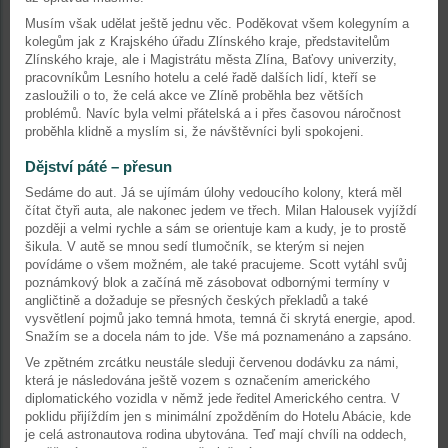
Musím však udělat ještě jednu věc. Poděkovat všem kolegyním a
kolegům jak z Krajského úřadu Zlínského kraje, představitelům
Zlínského kraje, ale i Magistrátu města Zlína, Baťovy univerzity,
pracovníkům Lesního hotelu a celé řadě dalších lidí, kteří se
zasloužili o to, že celá akce ve Zlíně proběhla bez větších
problémů. Navíc byla velmi přátelská a i přes časovou náročnost
proběhla klidně a myslím si, že návštěvníci byli spokojeni.
Dějství páté – přesun
Sedáme do aut. Já se ujímám úlohy vedoucího kolony, která měl
čítat čtyři auta, ale nakonec jedem ve třech. Milan Halousek vyjíždí
později a velmi rychle a sám se orientuje kam a kudy, je to prostě
šikula. V autě se mnou sedí tlumočník, se kterým si nejen
povídáme o všem možném, ale také pracujeme. Scott vytáhl svůj
poznámkový blok a začíná mě zásobovat odbornými termíny v
angličtině a dožaduje se přesných českých překladů a také
vysvětlení pojmů jako temná hmota, temná či skrytá energie, apod.
Snažím se a docela nám to jde. Vše má poznamenáno a zapsáno.
Ve zpětném zrcátku neustále sleduji červenou dodávku za námi,
která je následována ještě vozem s označením amerického
diplomatického vozidla v němž jede ředitel Amerického centra. V
poklidu přijíždím jen s minimální zpožděním do Hotelu Abácie, kde
je celá astronautova rodina ubytována. Teď mají chvíli na oddech,