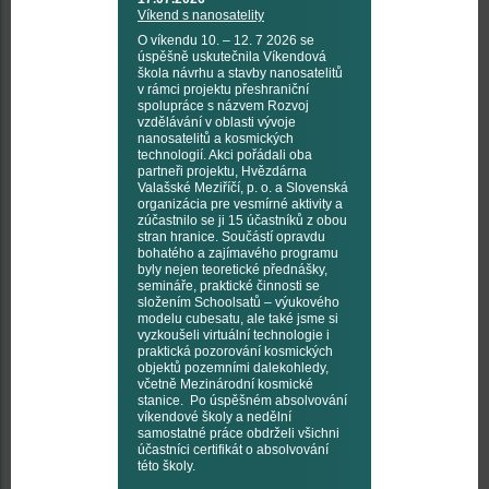
Víkend s nanosatelity
O víkendu 10. – 12. 7 2026 se
úspěšně uskutečnila Víkendová
škola návrhu a stavby nanosatelitů
v rámci projektu přeshraniční
spolupráce s názvem Rozvoj
vzdělávání v oblasti vývoje
nanosatelitů a kosmických
technologií. Akci pořádali oba
partneři projektu, Hvězdárna
Valašské Meziříčí, p. o. a Slovenská
organizácia pre vesmírné aktivity a
zúčastnilo se ji 15 účastníků z obou
stran hranice. Součástí opravdu
bohatého a zajímavého programu
byly nejen teoretické přednášky,
semináře, praktické činnosti se
složením Schoolsatů – výukového
modelu cubesatu, ale také jsme si
vyzkoušeli virtuální technologie i
praktická pozorování kosmických
objektů pozemními dalekohledy,
včetně Mezinárodní kosmické
stanice. Po úspěšném absolvování
víkendové školy a nedělní
samostatné práce obdrželi všichni
účastníci certifikát o absolvování
této školy.