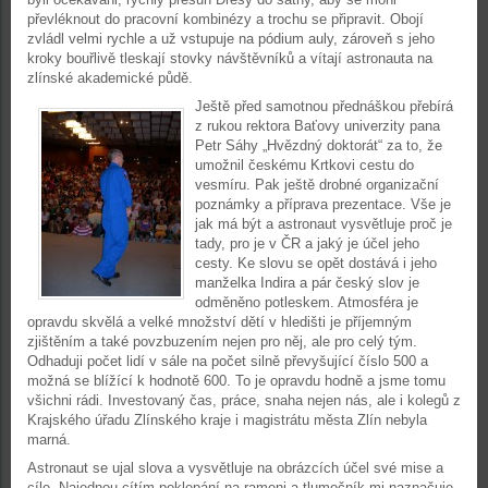
převléknout do pracovní kombinézy a trochu se připravit. Obojí
zvládl velmi rychle a už vstupuje na pódium auly, zároveň s jeho
kroky bouřlivě tleskají stovky návštěvníků a vítají astronauta na
zlínské akademické půdě.
Ještě před samotnou přednáškou přebírá
z rukou rektora Baťovy univerzity pana
Petr Sáhy „Hvězdný doktorát“ za to, že
umožnil českému Krtkovi cestu do
vesmíru. Pak ještě drobné organizační
poznámky a příprava prezentace. Vše je
jak má být a astronaut vysvětluje proč je
tady, pro je v ČR a jaký je účel jeho
cesty. Ke slovu se opět dostává i jeho
manželka Indira a pár český slov je
odměněno potleskem. Atmosféra je
opravdu skvělá a velké množství dětí v hledišti je příjemným
zjištěním a také povzbuzením nejen pro něj, ale pro celý tým.
Odhaduji počet lidí v sále na počet silně převyšující číslo 500 a
možná se blížící k hodnotě 600. To je opravdu hodně a jsme tomu
všichni rádi. Investovaný čas, práce, snaha nejen nás, ale i kolegů z
Krajského úřadu Zlínského kraje i magistrátu města Zlín nebyla
marná.
Astronaut se ujal slova a vysvětluje na obrázcích účel své mise a
cíle. Najednou cítím poklepání na rameni a tlumočník mi naznačuje,