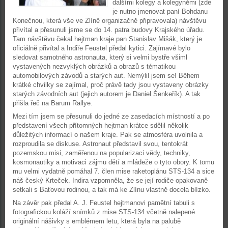
dalšími kolegy a kolegyněmi (zde
je nutno jmenovat paní Bohdanu
Konečnou, která vše ve Zlíně organizačně připravovala) návštěvu
přivítal a přesunuli jsme se do 14. patra budovy Krajského úřadu.
Tam návštěvu čekal hejtman kraje pan Stanislav Mišák, který je
oficiálně přivítal a Indiře Feustel předal kytici. Zajímavé bylo
sledovat samotného astronauta, který si velmi bystře všiml
vystavených nezvyklých obrázků a obrazů s tématikou
automobilových závodů a starých aut. Nemýlil jsem se! Během
krátké chvilky se zajímal, proč právě tady jsou vystaveny obrázky
starých závodních aut (jejich autorem je Daniel Šenkeřík). A tak
přišla řeč na Barum Rallye.
Mezi tím jsem se přesunuli do jedné ze zasedacích místností a po
představení všech přítomných hejtman krátce sdělil několik
důležitých informací o našem kraje. Pak se atmosféra uvolnila a
rozproudila se diskuse. Astronaut představil svou, tentokrát
pozemskou misi, zaměřenou na popularizaci vědy, techniky,
kosmonautiky a motivaci zájmu dětí a mládeže o tyto obory. K tomu
mu velmi vydatně pomáhal 7. člen mise raketoplánu STS-134 a sice
náš český Krteček. Indira vzpomněla, že se její rodiče opakovaně
setkali s Baťovou rodinou, a tak má ke Zlínu vlastně docela blízko.
Na závěr pak předal A. J. Feustel hejtmanovi pamětní tabuli s
fotografickou koláží snímků z mise STS-134 včetně nalepené
originální nášivky s emblémem letu, která byla na palubě