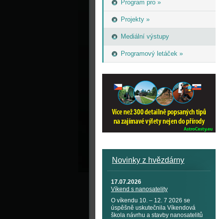
Program pro »
Projekty »
Mediální výstupy
Programový letáček »
Novinky z hvězdárny
17.07.2026
Víkend s nanosatelity
O víkendu 10. – 12. 7 2026 se
úspěšně uskutečnila Víkendová
škola návrhu a stavby nanosatelitů