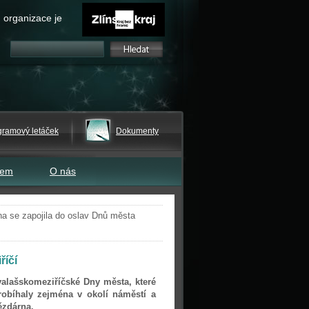
 organizace je
gramový letáček
Dokumenty
tem
O nás
a se zapojila do oslav Dnů města
říčí
valašskomeziříčské Dny města, které
robíhaly zejména v okolí náměstí a
ězdárna.