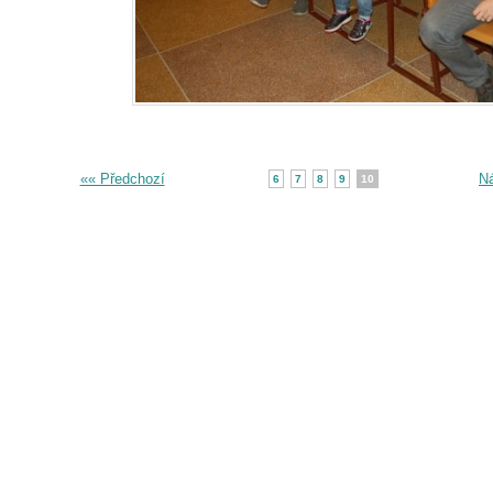
«« Předchozí
Ná
6
7
8
9
10