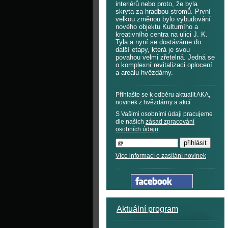
interiérů nebo proto, že byla
skryta za hradbou stromů. První
velkou změnou bylo vybudování
nového objektu Kulturního a
kreativního centra na ulici J. K.
Tyla a nyní se dostáváme do
další etapy, která je svou
povahou velmi zřetelná. Jedná se
o komplexní revitalizaci oplocení
a areálu hvězdárny.
Přihlašte se k odběru aktualit AKA,
novinek z hvězdárny a akcí:
S Vašimi osobními údaji pracujeme
dle našich
zásad zpracování
osobních údajů
.
Více informací o zasílání novinek
Aktuální program