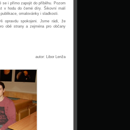
té se i přímo zapojit do příběhu. Pozom
t v hodu do černé díry. Šikovní malí
 publikace, omalovánky i sladkosti.
li opravdu spokojeni. Jsme rádi, že
pro obě strany a zejména pro občany
autor: Libor Lenža