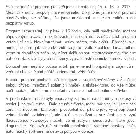
Svůj netradiční program pro veřejnost uspořádala 15. a 16. 9. 2017. 
Meziříčí v rámci podpory malého rozsahu. Díky tomu jsme mohli připravi
návštěvníky, ale věříme, že jsme nezklamali ani jejich rodiče a da
bezplatný vstup.
Program jsme zahájili v pátek v 16 hodin, kdy měli návštěvníci možnos
připravenými ukázkami vzdělávacích i speciálních vzdělávacích program
vztahující se k hlavnímu tématu oslav města, tedy světlu. Přednáška s
mimo jiné i tím, jak naše oko vidí, co je to světlo z pohledu laika i odbo
vesmíru dokořán a začali využívat další oblasti elektromagnetického spe
potřeba. Na závěr byly představeny vybrané astronomické snímky s po
Bohužel nám nepřálo počasí a tak jsme nemohli případným zájemcům p
večerní obloze. Snad příště budeme mít větší štěstí.
Sobotní program obohatili naši kolegové z Krajské hvězdárny v Žilině, 
sebou přivezli množství solárních hraček a ukázek toho, co vše může 
opět nepřálo, takže jsme sluneční svit museli nahradit silnou zářivkou.
V přednáškovém sále byly připraveny zajímavé experimenty a pokusy vč
poslat ji na svůj e-mail. Dále se návštěvníci mohli podívat, jak jsme sc
záření a moderním kamerám, přesvědčit se, jakého jevu využívají optick
velmi dlouhé vzdálenosti, ale také se podívat a seznámit se s využ
fluorescence kvantových teček, velmi malých nanostruktur, které jsou 
diagnostice. Samozřejmě si mohli prohlédnout vybrané prostory hvěz
automatický software na detekci pohybu v obraze.