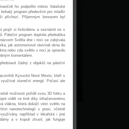
Finančně ho podpořilo město Valašské
t bohatý program především pro mladší
lší příchozí. Příjemným bonusem byl
t projít si hvězdárnu a seznámit se s
ů. Páteční program doplnila přednáška
 názvem Světla dne i noci se zabývala
rníka, jak astronomové otevírali okna do
ktra nebo zda světlo v noci je opravdu
drobným komentářem.
ředstavit žádný z objektů na páteční
pracoviště Kysucké Nové Mesto, kteří s
využívat sluneční energii. Počasí ale
etně možnosti pořídit svou 3D fotku a
hopni vidět ve tmě díky infračervenému
á vlákna, která dokáží vést světlo na
itím nanotechnologií v praxi, včetně
využívány například v lékařské i jiné
dárny a v kopuli zkusit, jak funguje