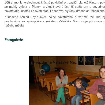
Děti si mohly vyslechnout krásné povídání o trpasličí planetě Pluto a po
se mohly vyfotit s Plutem a zkusit své štěstí či spíše um a dovednos
návštěvníci dostali za svou práci i sportovní výkony drobné astronomické
Z našeho pohledu byla akce hojně navštívena a věříme, že lidé by
prohlubující se spolupráce s městem Valašské Meziříčí je přínosem 
našeho města.
Fotogalerie