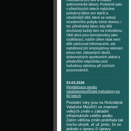
hvězdárna pro děti a mládež
astronomické tábory. Podobně jako
v předchozích letech nabízíme
pobytový tábor pro starší a
odvážnější děti, které se nebojí
vícedenního pobytu mimo domov, i
tzv. příměstský tábor, kdy děti
docházejí každý den na hvězdárnu.
Obě akce jsou koncipovány jako
vzdělávací, naším cílem však není
děti zahlcovat informacemi, ale
nabídnout jim smysluplnou rekreaci
plnou her, zábavných úkolů,
dobrovolných sportovních aktivit a
především odpočinku pod
hvězdnou oblohou při nočních
pozorováních.
03.03.2026
Revitalizace areálu
valašskomeziříčské hvězdárny po
60 letech
Poslední roky jsou na Hvězdárně
Valašské Meziříčí ve znamení
velkých změn v základní
infrastruktuře celého areálu.
Zatím většina změn probíhala tak
trochu skrytě, ať už proto, že se
jednalo o opravy či úpravy