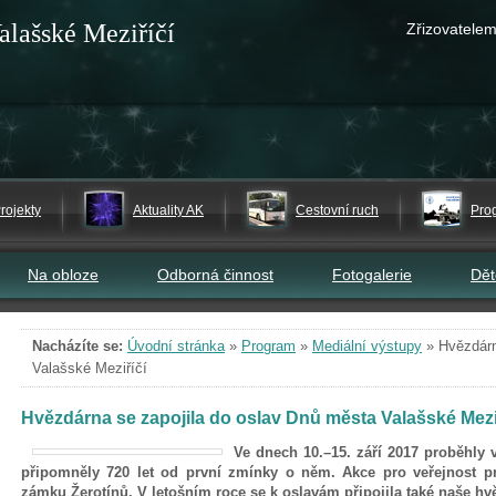
alašské Meziříčí
Zřizovatelem
rojekty
Aktuality AK
Cestovní ruch
Pro
Na obloze
Odborná činnost
Fotogalerie
Dě
Nacházíte se:
Úvodní stránka
»
Program
»
Mediální výstupy
»
Hvězdárn
Valašské Meziříčí
Hvězdárna se zapojila do oslav Dnů města Valašské Mezi
Ve dnech 10.–15. září 2017 proběhly 
připomněly 720 let od první zmínky o něm. Akce pro veřejnost p
zámku Žerotínů. V letošním roce se k oslavám připojila také naše hv