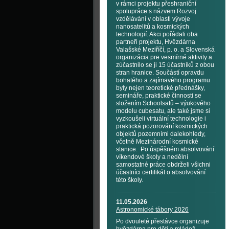
v rámci projektu přeshraniční
spolupráce s názvem Rozvoj
vzdělávání v oblasti vývoje
nanosatelitů a kosmických
technologií. Akci pořádali oba
partneři projektu, Hvězdárna
Valašské Meziříčí, p. o. a Slovenská
organizácia pre vesmírné aktivity a
zúčastnilo se ji 15 účastníků z obou
stran hranice. Součástí opravdu
bohatého a zajímavého programu
byly nejen teoretické přednášky,
semináře, praktické činnosti se
složením Schoolsatů – výukového
modelu cubesatu, ale také jsme si
vyzkoušeli virtuální technologie i
praktická pozorování kosmických
objektů pozemními dalekohledy,
včetně Mezinárodní kosmické
stanice. Po úspěšném absolvování
víkendové školy a nedělní
samostatné práce obdrželi všichni
účastníci certifikát o absolvování
této školy.
11.05.2026
Astronomické tábory 2026
Po dvouleté přestávce organizuje