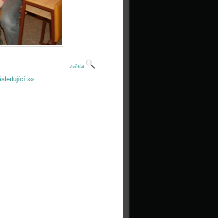
Zvětšit
sledující »»