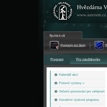
Hvězdárna V
www.astrovm.cz
Programy pro školy
P
Program
Pro návštěvníky
Kalendář akcí
Putovní výstavy »
Večerní pozorování pro veřejnost
Inovativní výukové programy