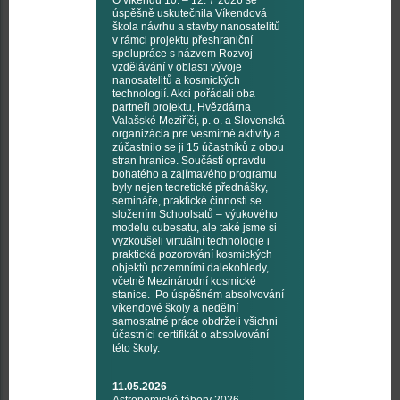
úspěšně uskutečnila Víkendová
škola návrhu a stavby nanosatelitů
v rámci projektu přeshraniční
spolupráce s názvem Rozvoj
vzdělávání v oblasti vývoje
nanosatelitů a kosmických
technologií. Akci pořádali oba
partneři projektu, Hvězdárna
Valašské Meziříčí, p. o. a Slovenská
organizácia pre vesmírné aktivity a
zúčastnilo se ji 15 účastníků z obou
stran hranice. Součástí opravdu
bohatého a zajímavého programu
byly nejen teoretické přednášky,
semináře, praktické činnosti se
složením Schoolsatů – výukového
modelu cubesatu, ale také jsme si
vyzkoušeli virtuální technologie i
praktická pozorování kosmických
objektů pozemními dalekohledy,
včetně Mezinárodní kosmické
stanice. Po úspěšném absolvování
víkendové školy a nedělní
samostatné práce obdrželi všichni
účastníci certifikát o absolvování
této školy.
11.05.2026
Astronomické tábory 2026