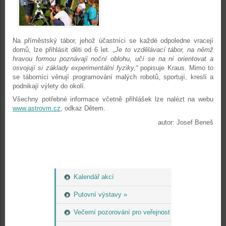
Na příměstský tábor, jehož účastníci se každé odpoledne vracejí
domů, lze přihlásit děti od 6 let.
„Je to vzdělávací tábor, na němž
hravou formou poznávají noční oblohu, učí se na ní orientovat a
osvojují si základy experimentální fyziky,“
popisuje Kraus. Mimo to
se táborníci věnují programování malých robotů, sportují, kreslí a
podnikají výlety do okolí.
Všechny potřebné informace včetně přihlášek lze nalézt na webu
www.astrovm.cz
, odkaz Dětem.
autor: Josef Beneš
Kalendář akcí
Putovní výstavy »
Večerní pozorování pro veřejnost