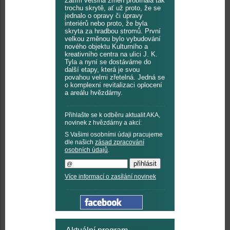
Zatím většina změn probíhala tak
trochu skrytě, ať už proto, že se
jednalo o opravy či úpravy
interiérů nebo proto, že byla
skryta za hradbou stromů. První
velkou změnou bylo vybudování
nového objektu Kulturního a
kreativního centra na ulici J. K.
Tyla a nyní se dostáváme do
další etapy, která je svou
povahou velmi zřetelná. Jedná se
o komplexní revitalizaci oplocení
a areálu hvězdárny.
Přihlašte se k odběru aktualit AKA,
novinek z hvězdárny a akcí:
S Vašimi osobními údaji pracujeme
dle našich
zásad zpracování
osobních údajů
.
Více informací o zasílání novinek