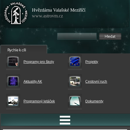
Hvězdárna Valašské Meziříčí
www.astrovm.cz
Programy pro školy
Projekty
Aktuality AK
Cestovní ruch
Programový letáček
Dokumenty