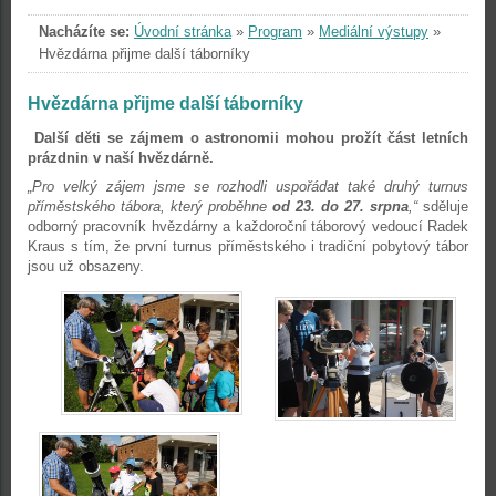
Nacházíte se:
Úvodní stránka
»
Program
»
Mediální výstupy
»
Hvězdárna přijme další táborníky
Hvězdárna přijme další táborníky
Další děti se zájmem o astronomii mohou prožít část letních
prázdnin v naší hvězdárně.
„Pro velký zájem jsme se rozhodli uspořádat také druhý turnus
příměstského tábora, který proběhne
od 23. do 27. srpna
,“
sděluje
odborný pracovník hvězdárny a každoroční táborový vedoucí Radek
Kraus s tím, že první turnus příměstského i tradiční pobytový tábor
jsou už obsazeny.