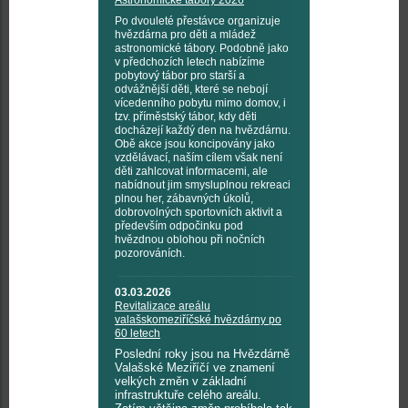
Po dvouleté přestávce organizuje
hvězdárna pro děti a mládež
astronomické tábory. Podobně jako
v předchozích letech nabízíme
pobytový tábor pro starší a
odvážnější děti, které se nebojí
vícedenního pobytu mimo domov, i
tzv. příměstský tábor, kdy děti
docházejí každý den na hvězdárnu.
Obě akce jsou koncipovány jako
vzdělávací, naším cílem však není
děti zahlcovat informacemi, ale
nabídnout jim smysluplnou rekreaci
plnou her, zábavných úkolů,
dobrovolných sportovních aktivit a
především odpočinku pod
hvězdnou oblohou při nočních
pozorováních.
03.03.2026
Revitalizace areálu
valašskomeziříčské hvězdárny po
60 letech
Poslední roky jsou na Hvězdárně
Valašské Meziříčí ve znamení
velkých změn v základní
infrastruktuře celého areálu.