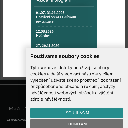
Aktuální program
01.07.-31.08.2026
Uzavření areálu z důvodu
revitalizace
12.08.2026
Hvězdný duel
27.-29.11.2026
KOSMONAUTIKA, RAKETOVÁ
TECHNIKA A KOSMICKÉ
Používáme soubory cookies
TECHNOLOGIE
Tyto webové stránky používají soubory
cookies a další sledovací nástroje s cílem
vylepšení uživatelského prostředí, zobrazení
přizpůsobeného obsahu a reklam, analýzy
návštěvnosti webových stránek a zjištění
zdroje návštěvnosti.
Hvězdárna Valašské Meziříčí, příspěvková organizace, Vsetínská 78, 757
SOUHLASÍM
01 Valašské Meziříčí
Příspěvková organizace Zlínského kraje. Telefon:
571 611 928
, Mobil:
777
ODMÍTÁM
277 134
, E-mail:
info@astrovm.cz