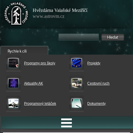
Hvězdárna Valašské Meziříčí
www.astrovm.cz
Programy pro školy
Projekty
Aktuality AK
Cestovní ruch
Programový letáček
Dokumenty