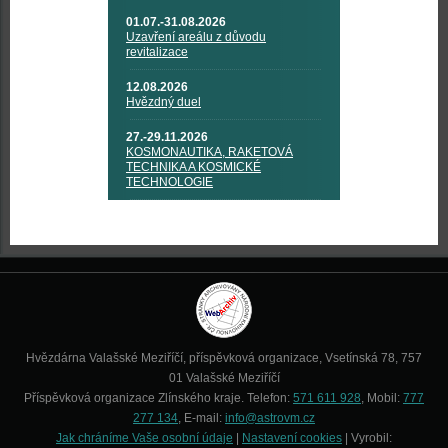
01.07.-31.08.2026
Uzavření areálu z důvodu
revitalizace
12.08.2026
Hvězdný duel
27.-29.11.2026
KOSMONAUTIKA, RAKETOVÁ
TECHNIKA A KOSMICKÉ
TECHNOLOGIE
Hvězdárna Valašské Meziříčí, příspěvková organizace, Vsetínská 78, 757
01 Valašské Meziříčí
Příspěvková organizace Zlínského kraje. Telefon:
571 611 928
, Mobil:
777
277 134
, E-mail:
info@astrovm.cz
Jak chráníme Vaše osobní údaje
|
Nastavení cookies
| Vyrobil: