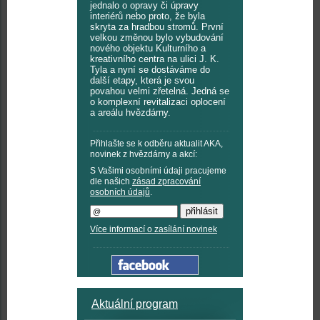
jednalo o opravy či úpravy
interiérů nebo proto, že byla
skryta za hradbou stromů. První
velkou změnou bylo vybudování
nového objektu Kulturního a
kreativního centra na ulici J. K.
Tyla a nyní se dostáváme do
další etapy, která je svou
povahou velmi zřetelná. Jedná se
o komplexní revitalizaci oplocení
a areálu hvězdárny.
Přihlašte se k odběru aktualit AKA,
novinek z hvězdárny a akcí:
S Vašimi osobními údaji pracujeme
dle našich
zásad zpracování
osobních údajů
.
Více informací o zasílání novinek
Aktuální program