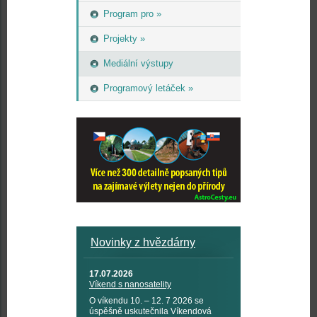
Program pro »
Projekty »
Mediální výstupy
Programový letáček »
Novinky z hvězdárny
17.07.2026
Víkend s nanosatelity
O víkendu 10. – 12. 7 2026 se
úspěšně uskutečnila Víkendová