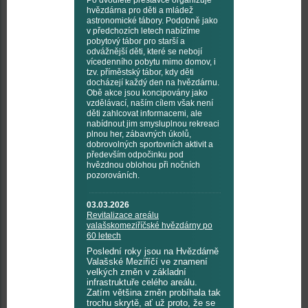
Po dvouleté přestávce organizuje
hvězdárna pro děti a mládež
astronomické tábory. Podobně jako
v předchozích letech nabízíme
pobytový tábor pro starší a
odvážnější děti, které se nebojí
vícedenního pobytu mimo domov, i
tzv. příměstský tábor, kdy děti
docházejí každý den na hvězdárnu.
Obě akce jsou koncipovány jako
vzdělávací, naším cílem však není
děti zahlcovat informacemi, ale
nabídnout jim smysluplnou rekreaci
plnou her, zábavných úkolů,
dobrovolných sportovních aktivit a
především odpočinku pod
hvězdnou oblohou při nočních
pozorováních.
03.03.2026
Revitalizace areálu
valašskomeziříčské hvězdárny po
60 letech
Poslední roky jsou na Hvězdárně
Valašské Meziříčí ve znamení
velkých změn v základní
infrastruktuře celého areálu.
Zatím většina změn probíhala tak
trochu skrytě, ať už proto, že se