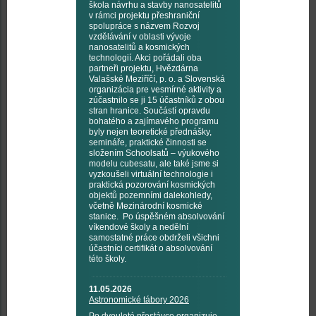
škola návrhu a stavby nanosatelitů
v rámci projektu přeshraniční
spolupráce s názvem Rozvoj
vzdělávání v oblasti vývoje
nanosatelitů a kosmických
technologií. Akci pořádali oba
partneři projektu, Hvězdárna
Valašské Meziříčí, p. o. a Slovenská
organizácia pre vesmírné aktivity a
zúčastnilo se ji 15 účastníků z obou
stran hranice. Součástí opravdu
bohatého a zajímavého programu
byly nejen teoretické přednášky,
semináře, praktické činnosti se
složením Schoolsatů – výukového
modelu cubesatu, ale také jsme si
vyzkoušeli virtuální technologie i
praktická pozorování kosmických
objektů pozemními dalekohledy,
včetně Mezinárodní kosmické
stanice. Po úspěšném absolvování
víkendové školy a nedělní
samostatné práce obdrželi všichni
účastníci certifikát o absolvování
této školy.
11.05.2026
Astronomické tábory 2026