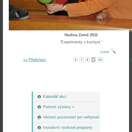
Hodina Země 2011
'Experimenty v kuchyni.'
Zvětšit
«« Předchozí
N
6
7
8
9
10
Kalendář akcí
Putovní výstavy »
Večerní pozorování pro veřejnost
Inovativní výukové programy