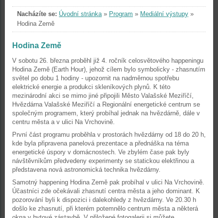
Nacházíte se:
Úvodní stránka
»
Program
»
Mediální výstupy
»
Hodina Země
Hodina Země
V sobotu 26. března proběhl již 4. ročník celosvětového happeningu
Hodina Země (Earth Hour), jehož cílem bylo symbolicky - zhasnutím
světel po dobu 1 hodiny - upozornit na nadměrnou spotřebu
elektrické energie a produkci skleníkových plynů. K této
mezinárodní akci se mimo jiné připojili Město Valašské Meziříčí,
Hvězdárna Valašské Meziříčí a Regionální energetické centrum se
společným programem, který probíhal jednak na hvězdárně, dále v
centru města a v ulici Na Vrchovině.
První část programu proběhla v prostorách hvězdárny od 18 do 20 h,
kde byla připravena panelová prezentace a přednáška na téma
energetické úspory v domácnostech. Ve zbylém čase pak byly
návštěvníkům předvedeny experimenty se statickou elektřinou a
představena nová astronomická technika hvězdárny.
Samotný happening Hodina Země pak probíhal v ulici Na Vrchovině.
Účastníci zde očekávali zhasnutí centra města a jeho dominant. K
pozorování byli k dispozici i dalekohledy z hvězdárny. Ve 20.30 h
došlo ke zhasnutí, při kterém potemnělo centrum města a některá
okna v bytové zástavbě. V přiložené fotogalerii si můžete